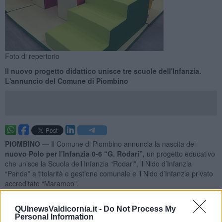
Foto di repertorio
Il nuovo progetto didattico unisce tre scuole dell'Infanzia.
L'annuncio del Comune di Piombino
PIOMBINO —
Il Comune di Piombino annuncia la nascita del
nuovo Polo per l’Infanzia 0-6 “G. Rodari”,
un progetto educativo
che unisce la Scuola dell’Infanzia “Rodari”, il Nido d’Infanzia
“Panda” a titolarità e gestione comunale e il Nido d’Infanzia privato
accreditato “Marameo”.
Le tre realtà saranno, come si legge in una nota, impegnate nella
realizzazione di un progetto pedagogico condiviso, finalizzato a
QUInewsValdicornia.it -
Do Not Process My
Personal Information
garantire un
percorso educativo coerente e di qualità per tutte