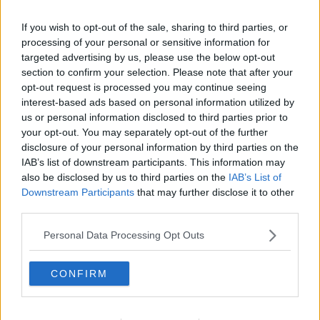
le bambine e i bambini dai 0 ai 6 anni.
If you wish to opt-out of the sale, sharing to third parties, or
processing of your personal or sensitive information for
targeted advertising by us, please use the below opt-out
“La nascita del Polo per l’Infanzia “G. Rodari” rappresenta un passo
section to confirm your selection. Please note that after your
significativo per il sistema educativo della città di Piombino, -
opt-out request is processed you may continue seeing
dichiara l’assessora all’Istruzione Simona Cresci
- che si
interest-based ads based on personal information utilized by
orienta verso un modello più coeso e capace di rispondere ai
us or personal information disclosed to third parties prior to
bisogni delle bambine, dei bambini e delle loro famiglie.”
your opt-out. You may separately opt-out of the further
disclosure of your personal information by third parties on the
IAB’s list of downstream participants. This information may
Il Polo nasce dall’impegno congiunto delle tre realtà educative, già
also be disclosed by us to third parties on the
IAB’s List of
da anni collaboranti per favorire la continuità dei percorsi 0-6. La
Downstream Participants
that may further disclose it to other
sua formalizzazione definitiva è avvenuta grazie alla sottoscrizione
third parties.
di un Protocollo d’Intesa firmato il 3 novembre 2025
dall’Amministrazione comunale e dall’Istituto Comprensivo 1 di
Personal Data Processing Opt Outs
Piombino.
Si tratta di un passaggio formale che consolida una collaborazione
strategica di lungo periodo, pienamente in linea con le direttive
CONFIRM
regionali e nazionali sui Poli per l’Infanzia.