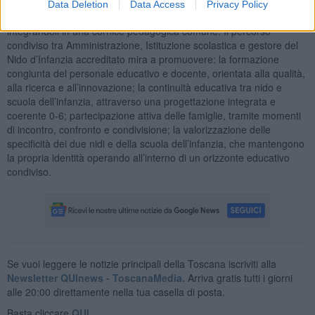
L’avvio del Polo rappresenta un progetto in grado di mettere in rete
Data Deletion
Data Access
Privacy Policy
tre servizi educativi diversi, valorizzandone le peculiarità e
integrandoli in una cornice pedagogica comune. Il percorso
condiviso tra Amministrazione, Istituzione scolastica e gestore del
Nido d’Infanzia accreditato mira a promuovere: la formazione
congiunta del personale educativo e docente, orientata alla qualità,
alla ricerca e all’innovazione; la continuità educativa tra nido e
scuola dell’infanzia, attraverso una progettazione integrata e
coerente 0-6; partecipazione attiva delle famiglie, tramite momenti
di incontro, confronto e condivisione; la valorizzazione delle
specificità dei due nidi e della scuola dell’infanzia, che mantengono
la propria identità operando all’interno di un orizzonte educativo
condiviso.
Se vuoi leggere le notizie principali della Toscana iscriviti alla
Newsletter QUInews - ToscanaMedia.
Arriva gratis tutti i giorni
alle 20:00 direttamente nella tua casella di posta.
Basta cliccare
QUI