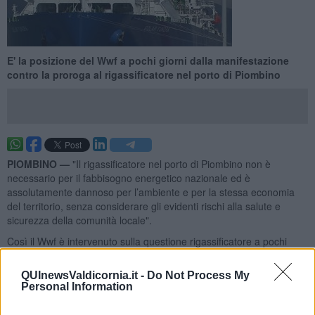
E' la posizione del Wwf a pochi giorni dalla manifestazione
contro la proroga al rigassificatore nel porto di Piombino
PIOMBINO —
"Il rigassificatore nel porto di Piombino non è
necessario per il fabbisogno energetico nazionale ed è
assolutamente dannoso per l’ambiente e per la stessa economia
del territorio, senza considerare gli evidenti rischi alla salute e
sicurezza della comunità locale".
Così il Wwf è intervenuto sulla questione rigassificatore a pochi
giorni dalla manifestazione annunciata dai comitati NoRigass e
annunciando la presentazione di osservazioni.
QUInewsValdicornia.it -
Do Not Process My
Personal Information