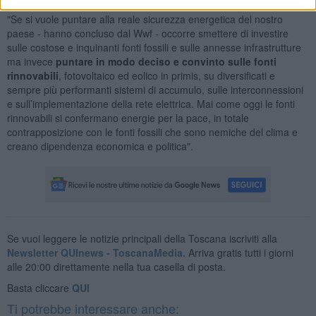
"Se si vuole puntare alla reale sicurezza energetica del nostro
paese - hanno concluso dal Wwf - occorre smettere di investire
sulle costose e inquinanti fonti fossili e sulle annesse infrastrutture
ma invece
puntare in modo deciso e convinto sulle fonti
rinnovabili
, fotovoltaico ed eolico in primis, su diversificati e
sempre più performanti sistemi di accumulo, sulle interconnessioni
e sull’implementazione della rete elettrica. Mai come oggi le fonti
rinnovabili si confermano energie per la pace, in totale
contrapposizione con le fonti fossili che sono nemiche del clima e
creano dipendenza economica e politica".
Se vuoi leggere le notizie principali della Toscana iscriviti alla
Newsletter QUInews - ToscanaMedia.
Arriva gratis tutti i giorni
alle 20:00 direttamente nella tua casella di posta.
Basta cliccare
QUI
Ti potrebbe interessare anche: