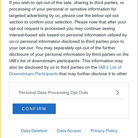
If you wish to opt-out of the sale, sharing to third parties, or
"A livello nazionale, - si legge in una nota del Wwf - le infrastrutture
processing of your personal or sensitive information for
per il gas sia via tubo sia con i rigassificatori attivi prima del 2022
targeted advertising by us, please use the below opt-out
risultavano infatti assolutamente sufficienti a soddisfare la domanda
section to confirm your selection. Please note that after your
interna come peraltro aveva già evidenziato in tempi non sospetti la
opt-out request is processed you may continue seeing
'Relazione annuale sulla politica dell’informazione per la sicurezza
interest-based ads based on personal information utilized by
2021 della Presidenza del Consiglio dei ministri - Sistema di
us or personal information disclosed to third parties prior to
Informazione per la Sicurezza della Repubblica' secondo cui, anche
your opt-out. You may separately opt-out of the further
in caso di totale interruzione delle importazioni dalla Russia, il
disclosure of your personal information by third parties on the
sistema sarebbe stato in grado di stare in piedi senza problemi.
IAB’s list of downstream participants. This information may
Peraltro, quell’analisi non teneva neanche conto dell’importante
also be disclosed by us to third parties on the
IAB’s List of
calo dei consumi di gas naturale che si è verificato negli ultimi anni
Downstream Participants
that may further disclose it to other
come evidenzia il passaggio dai 76,4 miliardi di metri cubi del 2021
third parties.
ai 63,1 miliardi metri cubi del 2025 attestato dai dati ufficiali MASE.
Un calo che dovrebbe proseguire in modo ancora più netto nei
Personal Data Processing Opt Outs
prossimi anni, anche per il processo di decarbonizzazione
necessario contrastare il cambiamento climatico: se si dovessero
infatti sviluppare tutte le fonti rinnovabili necessarie per conseguire i
CONFIRM
target del Fit for 55 e REPowerEU,
nel 2030 arriveremmo a
consumare meno di 50 miliardi di metri cubi/anno di gas
naturale
, ritrovandoci con una serie di infrastrutture gas totalmente
sottoutilizzate, ossia inutili e oltremodo costose che i cittadini italiani
Data Deletion
Data Access
Privacy Policy
sarebbero chiamati a pagare salatamente".