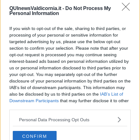
dell’autostima e dell’amore di sé da parte di alcune donne
QUInewsValdicornia.it -
Do Not Process My
dello stato di Trinidad e Tobago
.
Personal Information
Donne vittime di abusi e violenze subite in una terra in cui la lotta
per l’emancipazione femminile, l’autodeterminazione e la sicurezza
If you wish to opt-out of the sale, sharing to third parties, or
personale è oggi più viva che mai e conta un numero
processing of your personal or sensitive information for
straordinariamente crescente di trinidadiane di ogni età, estrazione
targeted advertising by us, please use the below opt-out
sociale e culturale. È in calendario anche una
serata speciale per
section to confirm your selection. Please note that after your
venerdì 29 Settembre alle 18,30
, con la partecipazione di Wendy
opt-out request is processed you may continue seeing
Fitzwilliam, modella trinidadiana eletta Miss Universo 1998.
interest-based ads based on personal information utilized by
È un progetto che, insieme agli scatti fotografici, esporrà panel
esplicativi delle storie dei soggetti e delle attività svolte durante il
us or personal information disclosed to third parties prior to
progetto. La particolarità di questa mostra sta nel proporre anche
your opt-out. You may separately opt-out of the further
momenti di incontro, ascolto e dialogo: sono previsti appuntamenti
disclosure of your personal information by third parties on the
con workshop e discussione con le protagoniste (in presenza o
IAB’s list of downstream participants. This information may
attraverso videocollegamenti) con Trinidad e Tobago e con un
also be disclosed by us to third parties on the
IAB’s List of
gruppo di donne ucraine ospiti del Cas di Piombino. L’idea è quella
Downstream Participants
that may further disclose it to other
di rafforzare il messaggio lanciato dalle donne trinidadiane con
third parties.
l’orgoglio, la bellezza e la voglia di andare avanti di straniere e
profughe presenti da ormai un anno nel nostro territorio.
Personal Data Processing Opt Outs
CONFIRM