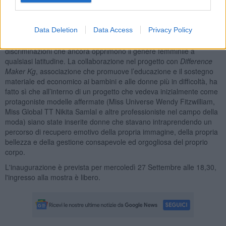
Sarà un’occasione per fare domande, confrontarsi, inserire
similarità e differenze fra mondi diversi all’interno di un’unica
prospettiva con al centro una riflessione sulle pari opportunità nella
Data Deletion
Data Access
Privacy Policy
società attuale con un focus particolare su stereotipi e
discriminazioni che ancora opprimono il genere femminile a
qualsiasi latitudine. La collaborazione nel progetto con
Difference
Maker Kg
, associazione che promuove l’educazione e il sostegno
materiale ed economico ai bambini e alle donne più in difficoltà, ha
fatto sì che all’interno di un progetto che vedeva inizialmente come
protagoniste modelle affermate (Miss Universe Wendy Fitzwilliam,
Miss Global TT Nikita Samlal e altre professioniste nel campo della
moda) siano state inserite donne che stavano intraprendendo un
percorso di recupero emotivo della propria immagine, della propria
bellezza e della gestione consapevole ed orgogliosa del proprio
corpo.
L'inaugurazione è prevista per mercoledì 27 Settembre alle 18,30,
l'ingresso alla mostra è libero.