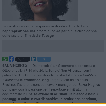
La mostra racconta l’esperienza di vita a Trinidad e la
riappropriazione dell’amore di sé da parte di alcune donne
dello stato di Trinidad e Tobago
SAN VINCENZO —
Da mercoledì 27 Settembre a domenica 8
Ottobre, dalle 17,30 alle 20, la Torre di San Vincenzo, con il
patrocinio del Comune, ospiterà la mostra fotografica
Caribbean
Experience
di
Francesco Viegi
, organizzata da Fotoclub Il
Rivellino. L’autore, extended network manager per Baker Hughes
Company, con la passione per il reportage e il ritratto, ha
documentato in
una selezione di 42 ritratti in bianco e nero, 8
paesaggi a colori e 250 diapositive in proiezione continua,
l’esperienza di vita a Trinidad e la riappropriazione