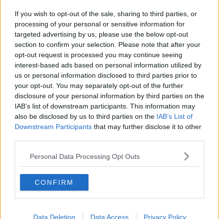
TI-Link, "Si traduca in vantaggio per territorio"
If you wish to opt-out of the sale, sharing to third parties, or
"Attenzione Governo e impegno Ferrari efficaci"
processing of your personal or sensitive information for
targeted advertising by us, please use the below opt-out
section to confirm your selection. Please note that after your
"Prime risorse, bicchiere però mezzo vuoto"
opt-out request is processed you may continue seeing
interest-based ads based on personal information utilized by
Confronto aperto tra M5s e sindaca Ticciati
us or personal information disclosed to third parties prior to
your opt-out. You may separately opt-out of the further
Rigassificatore, "Diritto stipulare compensazioni"
disclosure of your personal information by third parties on the
IAB’s list of downstream participants. This information may
Rigassificatore resta a Piombino, no
also be disclosed by us to third parties on the
IAB’s List of
compensazioni
Downstream Participants
that may further disclose it to other
Piero Nocchi nel Comitato di gestione portuale
third parties.
Rete dei soccorsi, "118 smantellato in silenzio"
Personal Data Processing Opt Outs
"Rimettere i bisogni al centro della politica"
CONFIRM
"Tirrenica esclusa dal Contratto di Programma"
Data Deletion
Data Access
Privacy Policy
Edilizia scolastica, "Piombino ancora indietro"