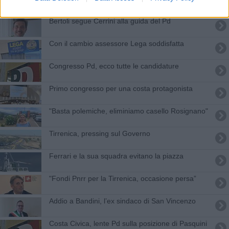
Bertoli segue Cerrini alla guida del Pd
Con il cambio assessore Lega soddisfatta
Congresso Pd, ecco tutte le candidature
Primo congresso per una costa protagonista
"Basta polemiche, eliminiamo casello Rosignano"
Tirrenica, pressing sul Governo
Ferrari e la sua squadra evitano la piazza
"Fondi Pnrr per la Tirrenica, occasione persa”
Addio a Bandini, l’ex sindaco di San Vincenzo
Costa Civica, lente Pd sulla posizione di Pasquini