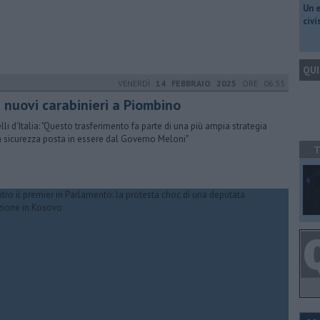
​Un 
civ
QUI
VENERDÌ
14 FEBBRAIO 2025
ORE 06:55
i nuovi carabinieri a Piombino
elli d'Italia: "Questo trasferimento fa parte di una più ampia strategia
a sicurezza posta in essere dal Governo Meloni"
T