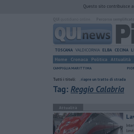
Questo sito contribuisce 
QUI
quotidiano online.
Percorso semplificat
TOSCANA
VALDICORNIA
ELBA
CECINA
L
Home
Cronaca
Politica
Attualità
CAMPIGLIA MARITTIMA
PIO
rmiare
Lavori in via Cerrini, riapre un tratto di strada
Tutti i titoli:
Ventimila ca
Tag:
Reggio Calabria
Attualità
Lav
Inter
limi