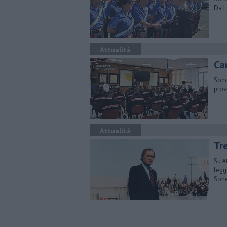
Da L
Attualità
Car
Sono
prov
Attualità
Tr
Su #
legg
Sone