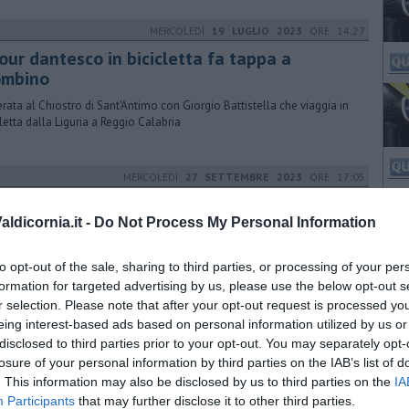
MERCOLEDÌ
19 LUGLIO 2023
ORE 14:27
tour dantesco in bicicletta fa tappa a
ombino
erata al Chiostro di Sant'Antimo con Giorgio Battistella che viaggia in
cletta dalla Liguria a Reggio Calabria
MERCOLEDÌ
27 SETTEMBRE 2023
ORE 17:05
limenti pilotati, arresti e sequestri
ldicornia.it -
Do Not Process My Personal Information
litari della Guardia di Finanza di Firenze hanno scoperto un sistema
tato di fallimenti con l'intervento di falsi commercialisti
to opt-out of the sale, sharing to third parties, or processing of your per
formation for targeted advertising by us, please use the below opt-out s
r selection. Please note that after your opt-out request is processed y
MERCOLEDÌ
12 FEBBRAIO 2025
ORE 10:18
eing interest-based ads based on personal information utilized by us or
disclosed to third parties prior to your opt-out. You may separately opt-
vi carabinieri a presidio dei territori
losure of your personal information by third parties on the IAB’s list of
atta di 29 carabinieri tutti destinati alle Stazioni del territorio della
. This information may also be disclosed by us to third parties on the
IA
incia di Livorno
Participants
that may further disclose it to other third parties.