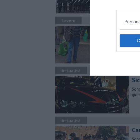
Lavoro
Persona
Ape
Vola
di S
Attualità
Sic
Sono 
gior
Attualità
Car
Sono