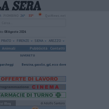
26°
33°
:
PIOMBINO
QuiNews.net
ato
08 Agosto 2026
PRATO
FIRENZE
SIENA
AREZZO
Animali
Pubblicità
Contatti
SUVERETO
​Benzina, gasolio, gpl, ecco dove risparmiare
Lavori in via Cerrini, riap
ui Blog
di Adolfo Santoro