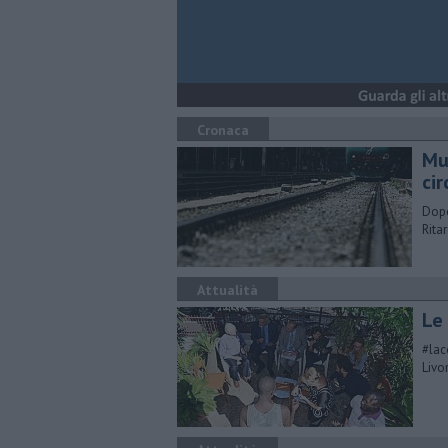
Cronaca
Muo
ci
Dopo
Ritar
Attualità
Le
#lac
Livo