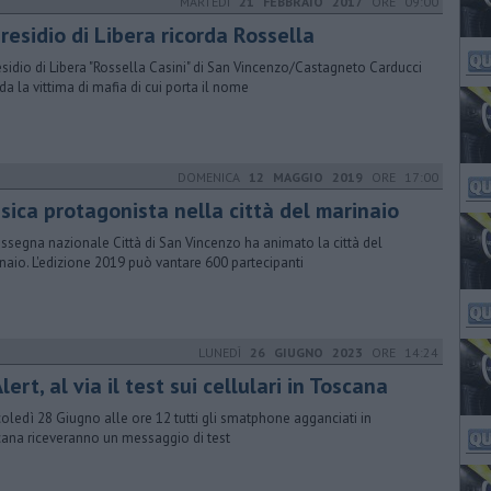
MARTEDÌ
21 FEBBRAIO 2017
ORE 09:00
presidio di Libera ricorda Rossella
residio di Libera "Rossella Casini" di San Vincenzo/Castagneto Carducci
rda la vittima di mafia di cui porta il nome
DOMENICA
12 MAGGIO 2019
ORE 17:00
sica protagonista nella città del marinaio
assegna nazionale Città di San Vincenzo ha animato la città del
naio. L'edizione 2019 può vantare 600 partecipanti
LUNEDÌ
26 GIUGNO 2023
ORE 14:24
Alert, al via il test sui cellulari in Toscana
oledì 28 Giugno alle ore 12 tutti gli smatphone agganciati in
ana riceveranno un messaggio di test