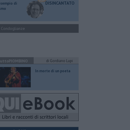
DISINCANTATO
esempio di
ismo
Condoglianze
uttoPIOMBINO
di Gordiano Lupi
In morte di un poeta