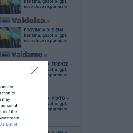
Benzina, gasolio, gpl,
ecco dove risparmiare
PROVINCIA DI SIENA — ​
Benzina, gasolio, gpl,
ecco dove risparmiare
PROVINCIA DI FIRENZE — ​
Benzina, gasolio, gpl,
ecco dove risparmiare
sonal or
ection to
PROVINCIA DI PRATO — ​
ou may
Benzina, gasolio, gpl,
 personal
ecco dove risparmiare
out of the
 downstream
B’s List of
PROVINCIA DI SIENA — ​