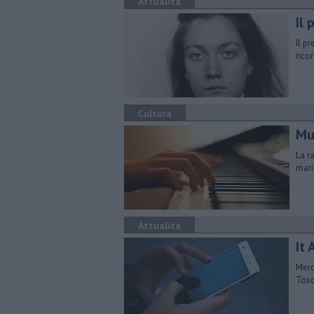
Attualità
Il 
Il p
rico
Cultura
Mu
La r
mari
Attualità
It 
Merc
Tosc