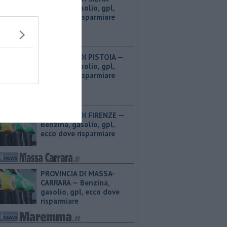
Benzina, gasolio, gpl,
ecco dove risparmiare
PROVINCIA DI PISTOIA — ​
Benzina, gasolio, gpl,
ecco dove risparmiare
PROVINCIA DI FIRENZE — ​
Benzina, gasolio, gpl,
ecco dove risparmiare
PROVINCIA DI MASSA-
CARRARA — ​Benzina,
gasolio, gpl, ecco dove
risparmiare