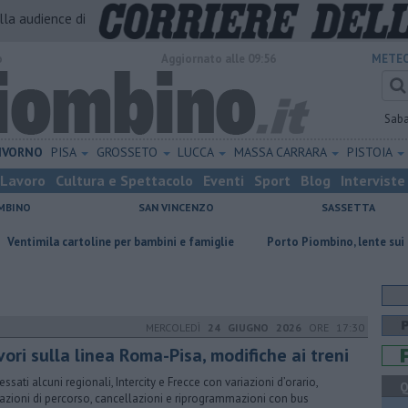
alla audience di
o
Aggiornato alle 09:56
METEO
Sab
IVORNO
PISA
GROSSETO
LUCCA
MASSA CARRARA
PISTOIA
Lavoro
Cultura e Spettacolo
Eventi
Sport
Blog
Interviste
MBINO
SAN VINCENZO
SASSETTA
rtoline per bambini e famiglie
Porto Piombino, lente sui parcheggi
MERCOLEDÌ
24 GIUGNO 2026
ORE 17:30
ori sulla linea Roma-Pisa, modifiche ai treni
essati alcuni regionali, Intercity e Frecce con variazioni d’orario,
Q
tazioni di percorso, cancellazioni e riprogrammazioni con bus