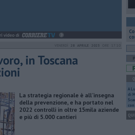
Co
co
VENERDÌ
28 APRILE 2023
ORE 17:10
voro, in Toscana
zioni
Q
A L
La strategia regionale è all'insegna
di 
Scar
della prevenzione, e ha portato nel
con 
2022 controlli in oltre 15mila aziende
QUI
e più di 5.000 cantieri