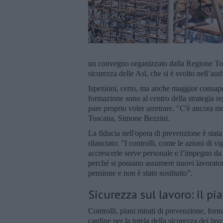
un convegno organizzato dalla Regione Tosc
sicurezza delle Asl, che si è svolto nell’au
Ispezioni, certo, ma anche maggior consape
formazione sono al centro della strategia re
pare proprio voler arretrare. "C'è ancora mo
Toscana, Simone Bezzini.
La fiducia nell'opera di prevenzione è stat
rilanciato: "I controlli, come le azioni di 
accrescerle serve personale e l’impegno da 
perché si possano assumere nuovi lavoratori 
pensione e non è stato sostituito”.
Sicurezza sul lavoro: il pi
Controlli, piani mirati di prevenzione, form
cardine per la tutela della sicurezza dei l