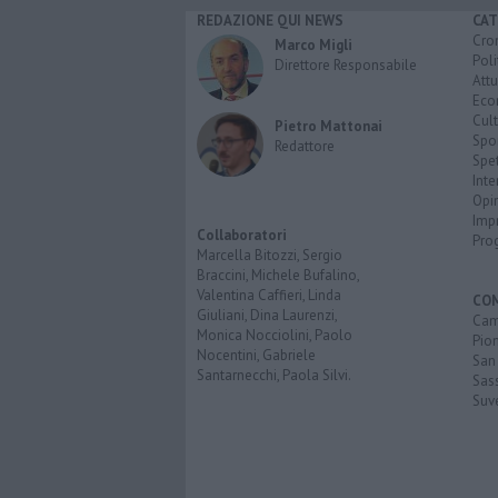
REDAZIONE QUI NEWS
CAT
Cro
Marco Migli
Poli
Direttore Responsabile
Attu
Eco
Cult
Pietro Mattonai
Spo
Redattore
Spet
Inte
Opi
Imp
Collaboratori
Pro
Marcella Bitozzi, Sergio
Braccini, Michele Bufalino,
Valentina Caffieri, Linda
CO
Giuliani, Dina Laurenzi,
Cam
Monica Nocciolini, Paolo
Pio
Nocentini, Gabriele
San
Santarnecchi, Paola Silvi.
Sas
Suv