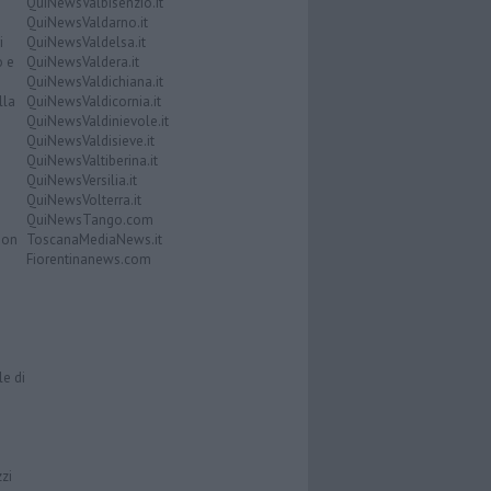
QuiNewsValbisenzio.it
QuiNewsValdarno.it
i
QuiNewsValdelsa.it
o e
QuiNewsValdera.it
QuiNewsValdichiana.it
lla
QuiNewsValdicornia.it
QuiNewsValdinievole.it
QuiNewsValdisieve.it
QuiNewsValtiberina.it
QuiNewsVersilia.it
QuiNewsVolterra.it
QuiNewsTango.com
Don
ToscanaMediaNews.it
Fiorentinanews.com
le di
zzi