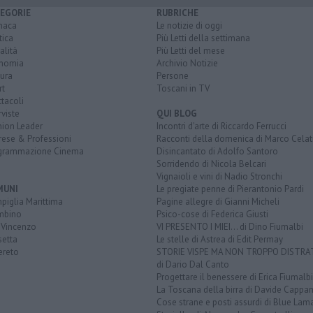
EGORIE
RUBRICHE
naca
Le notizie di oggi
tica
Più Letti della settimana
alità
Più Letti del mese
nomia
Archivio Notizie
ura
Persone
rt
Toscani in TV
tacoli
rviste
QUI BLOG
nion Leader
Incontri d'arte di Riccardo Ferrucci
rese & Professioni
Racconti della domenica di Marco Celat
grammazione Cinema
Disincantato di Adolfo Santoro
Sorridendo di Nicola Belcari
Vignaioli e vini di Nadio Stronchi
MUNI
Le pregiate penne di Pierantonio Pardi
piglia Marittima
Pagine allegre di Gianni Micheli
mbino
Psico-cose di Federica Giusti
 Vincenzo
VI PRESENTO I MIEI... di Dino Fiumalbi
setta
Le stelle di Astrea di Edit Permay
ereto
STORIE VISPE MA NON TROPPO DISTR
di Dario Dal Canto
Progettare il benessere di Erica Fiumalbi
La Toscana della birra di Davide Cappan
Cose strane e posti assurdi di Blue Lam