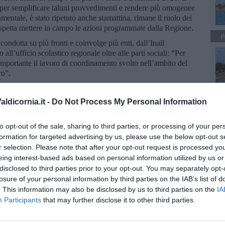
l, per semplificare taluni provvedimenti e rendere più omogenee
mentale, è stato ripetuto anche stamattina, rimane il ruolo dei
ui spetta mettere in campo le azioni programmate dalla Regione.
P
condotta su più fronti e coinvolge più enti, dall’Inail
o all’ufficio scolastico regionale oltre alle parti sociali: “Per
 importante il lavoro di coordinamento svolto nell’ambito del
ro”.
come la Toscana sia stata la prima Regione in Italia a lavorare a
per la tutela e la sicurezza dei riders. Si è parlato della
ldicornia.it -
Do Not Process My Personal Information
tipo muscolo-scheletrico e per esposizione al rischio
o, al centro di ulteriori azioni della Regione, dei piani di
to opt-out of the sale, sharing to third parties, or processing of your per
apuano-versiliese, per la sicurezza del porto di Livorno o,
formation for targeted advertising by us, please use the below opt-out s
he ha visto da un po’ di anni controlli, ispezioni e azioni di
r selection. Please note that after your opt-out request is processed y
nde a conduzione straniera.
eing interest-based ads based on personal information utilized by us or
ee di indirizzo emanate dalla Regione per potenziare l’attività di
disclosed to third parties prior to your opt-out. You may separately opt-
menti utili a garantire la sicurezza dei propri lavoratori: dalla
losure of your personal information by third parties on the IAB’s list of
a gestione e manutenzione degli impianti di areazione degli
. This information may also be disclosed by us to third parties on the
IA
e la diffusione di virus, tanto per fare qualche esempio, dalla
Participants
that may further disclose it to other third parties.
 estivi all’attività di vigilanza sulle macchine e attrezzature da
 blocchi di marmo nelle cave all’abbattimento in sicurezza degli