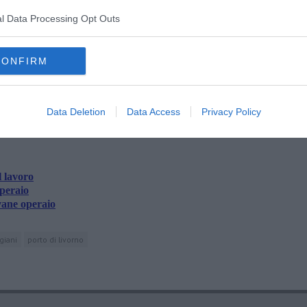
l Data Processing Opt Outs
CONFIRM
oscana iscriviti alla
Newsletter QUInews - ToscanaMedia.
amente nella tua casella di posta.
Data Deletion
Data Access
Privacy Policy
l lavoro
operaio
vane operaio
giani
porto di livorno