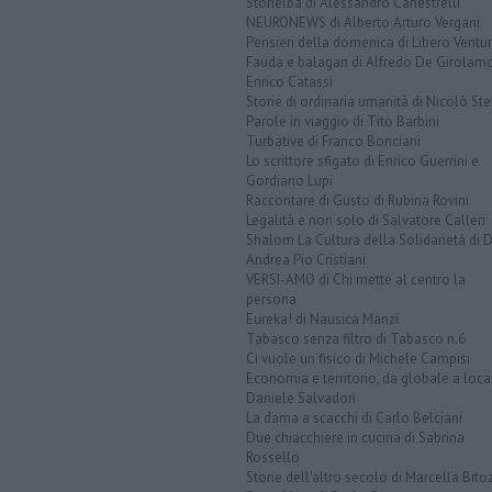
Storielba di Alessandro Canestrelli
NEURONEWS di Alberto Arturo Vergani
Pensieri della domenica di Libero Ventur
Fauda e balagan di Alfredo De Girolam
Enrico Catassi
Storie di ordinaria umanità di Nicolò Ste
Parole in viaggio di Tito Barbini
Turbative di Franco Bonciani
Lo scrittore sfigato di Enrico Guerrini e
Gordiano Lupi
Raccontare di Gusto di Rubina Rovini
Legalità e non solo di Salvatore Calleri
Shalom La Cultura della Solidarietà di 
Andrea Pio Cristiani
VERSI-AMO di Chi mette al centro la
persona
Eureka! di Nausica Manzi
Tabasco senza filtro di Tabasco n.6
Ci vuole un fisico di Michele Campisi
Economia e territorio, da globale a loca
Daniele Salvadori
La dama a scacchi di Carlo Belciani
Due chiacchiere in cucina di Sabrina
Rossello
Storie dell'altro secolo di Marcella Bito