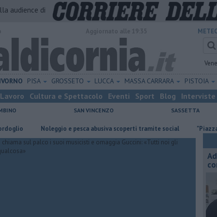
alla audience di
o
Aggiornato alle 19:35
METEO
Vene
IVORNO
PISA
GROSSETO
LUCCA
MASSA CARRARA
PISTOIA
Lavoro
Cultura e Spettacolo
Eventi
Sport
Blog
Interviste
MBINO
SAN VINCENZO
SASSETTA
Noleggio e pesca abusiva scoperti tramite social
"Piazza occupata
Ad
co