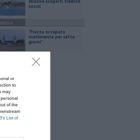
abusiva scoperti tramite
social
olitica
"Piazza occupata
inutilmente per sette
giorni"
sonal or
ection to
ou may
 personal
out of the
 downstream
B’s List of