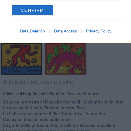
Se vuoi leggere le notizie principali della Toscana iscriviti alla
Newsletter QUInews - ToscanaMedia.
Arriva gratis tutti i giorni
CONFIRM
alle 20:00 direttamente nella tua casella di posta.
Basta cliccare
QUI
Data Deletion
Data Access
Privacy Policy
Fotogallery
Ti potrebbe interessare anche:
Articoli dal Blog “Incontri d'arte” di Riccardo Ferrucci
A Lucca la mostra di Marcello Scarselli “Dialoghi con la città"
​La musica di Nicola Piovani incanta Pisa
​La bellezza resistente di Pier Toffoletti al Teatro Era
​Casciana: Skim in volo sulle terme
​Le porte della pittura in Paola Vallini e Marcela Bracalenti
​Le sculture di Giulia Cenci a palazzo Strozzi