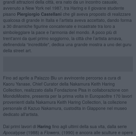
grandi attrazioni della città, era nato da un incontro casuale,
avvenuto a New York nel 1987, tra Haring e il giovane studente
pisano
Piergiorgio Castellani
che gli aveva proposto di realizzare
qualcosa di grande in Italia e l’artista aveva accettato, dando forma
a 30 dinamiche figurine concatenate e incastrate tra loro a
simboleggiare la pace e l'armonia del mondo. A poco più di
trent'anni da quel primo soggiorno, la città che l’artista amava,
definendola “incredibile", dedica una grande mostra a uno dei guru
della street art.
Fino ad aprile a Palazzo Blu un avvincente percorso a cura di
Kaoru Yanase, Chief Curator della Nakamura Keith Haring
Collection, realizzato dalla Fondazione Pisa in collaborazione con
MondoMostre, presenta per la prima volta in Europaoltre 170 lavori
provenienti dalla Nakamura Keith Haring Collection, la collezione
personale di Kazuo Nakamura, custodita in Giappone nel museo
dedicato all'artista.
Dai primi lavori di
Haring
fino agli ultimi della sua vita, dalla serie
Apocalypse
(1988) a
Flowers
, (1990) e ancora alle sculture e opere