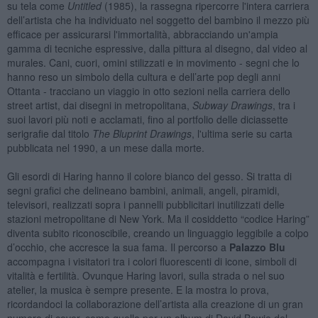
su tela come
Untitled
(1985), la rassegna ripercorre l'intera carriera
dell’artista che ha individuato nel soggetto del bambino il mezzo più
efficace per assicurarsi l'immortalità, abbracciando un'ampia
gamma di tecniche espressive, dalla pittura al disegno, dal video al
murales. Cani, cuori, omini stilizzati e in movimento - segni che lo
hanno reso un simbolo della cultura e dell’arte pop degli anni
Ottanta - tracciano un viaggio in otto sezioni nella carriera dello
street artist, dai disegni in metropolitana,
Subway Drawings
, tra i
suoi lavori più noti e acclamati, fino al portfolio delle diciassette
serigrafie dal titolo
The Bluprint Drawings
, l'ultima serie su carta
pubblicata nel 1990, a un mese dalla morte.
Gli esordi di Haring hanno il colore bianco del gesso. Si tratta di
segni grafici che delineano bambini, animali, angeli, piramidi,
televisori, realizzati sopra i pannelli pubblicitari inutilizzati delle
stazioni metropolitane di New York. Ma il cosiddetto “codice Haring”
diventa subito riconoscibile, creando un linguaggio leggibile a colpo
d’occhio, che accresce la sua fama. Il percorso a
Palazzo Blu
accompagna i visitatori tra i colori fluorescenti di icone, simboli di
vitalità e fertilità. Ovunque Haring lavori, sulla strada o nel suo
atelier, la musica è sempre presente. E la mostra lo prova,
ricordandoci la collaborazione dell’artista alla creazione di un gran
numero di cover, come quella per un album di David Bowie del