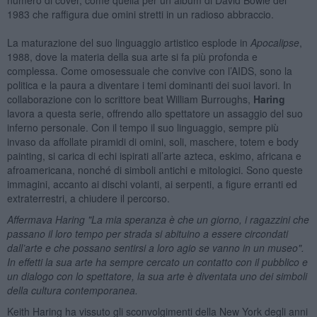
1983 che raffigura due omini stretti in un radioso abbraccio.
La maturazione del suo linguaggio artistico esplode in
Apocalipse
,
1988, dove la materia della sua arte si fa più profonda e
complessa. Come omosessuale che convive con l’AIDS, sono la
politica e la paura a diventare i temi dominanti dei suoi lavori. In
collaborazione con lo scrittore beat William Burroughs,
Haring
lavora a questa serie, offrendo allo spettatore un assaggio del suo
inferno personale. Con il tempo il suo linguaggio, sempre più
invaso da affollate piramidi di omini, soli, maschere, totem e body
painting, si carica di echi ispirati all’arte azteca, eskimo, africana e
afroamericana, nonché di simboli antichi e mitologici. Sono queste
immagini, accanto ai dischi volanti, ai serpenti, a figure erranti ed
extraterrestri, a chiudere il percorso.
Affermava Haring "La mia speranza è che un giorno, i ragazzini che
passano il loro tempo per strada si abituino a essere circondati
dall’arte e che possano sentirsi a loro agio se vanno in un museo".
In effetti la sua arte ha sempre cercato un contatto con il pubblico e
un dialogo con lo spettatore, la sua arte è diventata uno dei simboli
della cultura contemporanea.
Keith Haring ha vissuto gli sconvolgimenti della New York degli anni