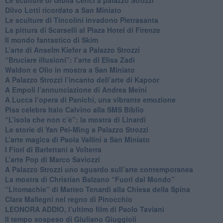
​Dilvo Lotti ricordato a San Miniato
​Le sculture di Tincolini invadono Pietrasanta
La pittura di Scarselli al Plaza Hotel di Firenze
​Il mondo fantastico di Skim
​L’arte di Anselm Kiefer a Palazzo Strozzi
​“Bruciare illusioni”: l’arte di Elisa Zadi
​Waldon e Olio in mostra a San Miniato
​A Palazzo Strozzi l’incanto dell’arte di Kapoor
​A Empoli l’annunciazione di Andrea Meini
A Lucca l’opera di Panichi, una vibrante emozione
Pisa celebra Italo Calvino alla SMS Biblio
“L’isola che non c’è”: la mostra di Linardi
​Le storie di Yan Pei-Ming a Palazzo Strozzi
​L’arte magica di Paola Vallini a San Miniato
​I Fiori di Barlettani a Volterra
​L’arte Pop di Marco Saviozzi
​A Palazzo Strozzi uno sguardo sull’arte contemporanea
La mostra di Christian Balzano “Fuori dal Mondo”
​“Litomachie” di Matteo Tenardi alla Chiesa della Spina
​Clara Mallegni nel regno di Pinocchio
​LEONORA ADDIO, l’ultimo film di Paolo Taviani
Il tempo sospeso di Giuliano Giuggioli