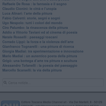
Raffaele De Rosa : la fantasia e il sogno
​Claudio Cionini: le città e l’utopia
Luca Alinari: l’arte della pittura
​Fabio Calvetti: storie, segni e sogni
Ugo Nespolo: tutti i colori del mondo
​Ciro Palumbo: la rinascenza della pittura
​Addio a Vittorio Taviani ed al cinema di poesia
​Natale Rosselli : paesaggi toscani
​Corrado Lippi: la forza e la violenza dell’arte
Gianfranco Tognarelli : una pittura di ricerca
Giorgia Madiai: tra sperimentazione e innovazione
Mario Madiai : un autentico poeta della pittura
Grigò: una bottega d’arte tra pittura e scultura
Alessandro Tofanelli : la poesia del paesaggio
​Marcello Scarselli: la via della pittura
Editore Toscana Media Channel srl - Via Dei Martelli, 8 - 50129
FIRENZE - info@toscanamediachannel.it. TOSCANA MEDIA