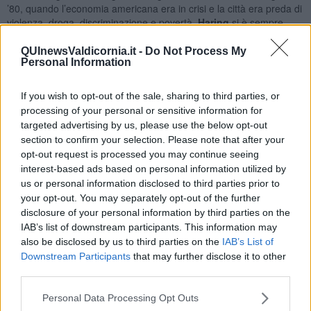
’80, quando l’economia americana era in crisi e la città era preda di
violenza, droga, discriminazione e povertà.
Haring
si è sempre
impegnato attraverso le sue opere a sensibilizzare il pubblico su
temi quali l’energia nucleare, gli aspetti negativi dell’era
QUInewsValdicornia.it -
Do Not Process My
Personal Information
tecnologica, la salvaguardia dell’ambiente, il razzismo dilagante,
l’uso delle droghe e la prevenzione contro l’AIDS. Sin dall’inizio
della sua carriera
Haring
trova il modo di fondere ciò che è
If you wish to opt-out of the sale, sharing to third parties, or
inequivocabilmente riconosciuto come arte con la vita di tutti i
processing of your personal or sensitive information for
giorni.
targeted advertising by us, please use the below opt-out
E’ una delle mostre più importanti realizzate in questo anno in
section to confirm your selection. Please note that after your
Toscana e l’incontro con l’arte di Haring è il modo più bello per un
opt-out request is processed you may continue seeing
ritorno alla vita dopo il periodo della pandemia e dell’isolamento.
interest-based ads based on personal information utilized by
Come ricorda nei suoi diari Haring
“
Sto seduto sul balcone a
us or personal information disclosed to third parties prior to
guardare la cima della Torre Pendente. È davvero molto bello qui
your opt-out. You may separately opt-out of the further
se c’è un paradiso spero che assomigli a questo”.
disclosure of your personal information by third parties on the
IAB’s list of downstream participants. This information may
Riccardo Ferrucci
also be disclosed by us to third parties on the
IAB’s List of
Downstream Participants
that may further disclose it to other
third parties.
Personal Data Processing Opt Outs