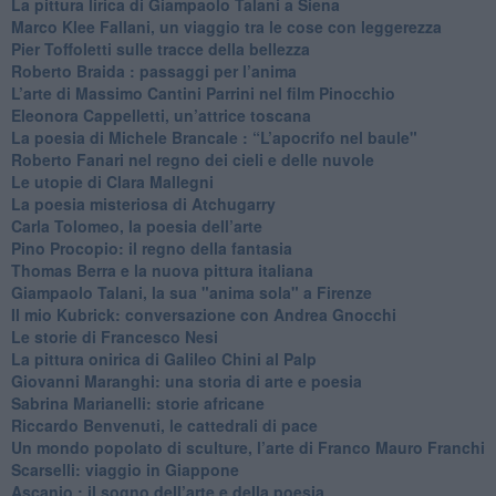
La pittura lirica di Giampaolo Talani a Siena
​Marco Klee Fallani, un viaggio tra le cose con leggerezza
​Pier Toffoletti sulle tracce della bellezza
​Roberto Braida : passaggi per l’anima
​L’arte di Massimo Cantini Parrini nel film Pinocchio
Eleonora Cappelletti, un’attrice toscana
​La poesia di Michele Brancale : “L’apocrifo nel baule"
Roberto Fanari nel regno dei cieli e delle nuvole
Le utopie di Clara Mallegni
​La poesia misteriosa di Atchugarry
Carla Tolomeo, la poesia dell’arte
Pino Procopio: il regno della fantasia
Thomas Berra e la nuova pittura italiana
Giampaolo Talani, la sua "anima sola" a Firenze
Il mio Kubrick: conversazione con Andrea Gnocchi
Le storie di Francesco Nesi
​La pittura onirica di Galileo Chini al Palp
​Giovanni Maranghi: una storia di arte e poesia
Sabrina Marianelli: storie africane
​Riccardo Benvenuti, le cattedrali di pace
​Un mondo popolato di sculture, l’arte di Franco Mauro Franchi
​Scarselli: viaggio in Giappone
​Ascanio : il sogno dell’arte e della poesia