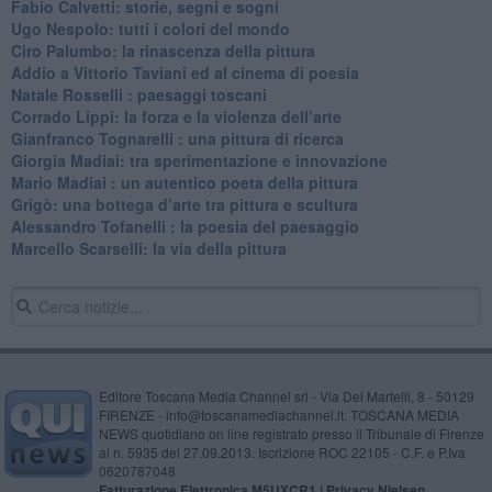
​Fabio Calvetti: storie, segni e sogni
Ugo Nespolo: tutti i colori del mondo
​Ciro Palumbo: la rinascenza della pittura
​Addio a Vittorio Taviani ed al cinema di poesia
​Natale Rosselli : paesaggi toscani
​Corrado Lippi: la forza e la violenza dell’arte
Gianfranco Tognarelli : una pittura di ricerca
Giorgia Madiai: tra sperimentazione e innovazione
Mario Madiai : un autentico poeta della pittura
Grigò: una bottega d’arte tra pittura e scultura
Alessandro Tofanelli : la poesia del paesaggio
​Marcello Scarselli: la via della pittura
Editore Toscana Media Channel srl - Via Dei Martelli, 8 - 50129
FIRENZE - info@toscanamediachannel.it. TOSCANA MEDIA
NEWS quotidiano on line registrato presso il Tribunale di Firenze
al n. 5935 del 27.09.2013. Iscrizione ROC 22105 - C.F. e P.Iva
0620787048
Fatturazione Elettronica M5UXCR1 |
Privacy Nielsen