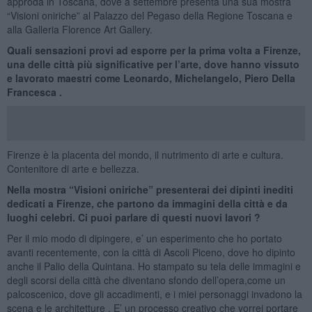
approda in Toscana, dove a settembre presenta una sua mostra
“Visioni oniriche” al Palazzo del Pegaso della Regione Toscana e
alla Galleria Florence Art Gallery.
Quali sensazioni provi ad esporre per la prima volta a Firenze,
una delle città più significative per l’arte, dove hanno vissuto
e lavorato maestri come Leonardo, Michelangelo, Piero Della
Francesca .
Firenze è la placenta del mondo, il nutrimento di arte e cultura.
Contenitore di arte e bellezza.
Nella mostra “Visioni oniriche” presenterai dei dipinti inediti
dedicati a Firenze, che partono da immagini della città e da
luoghi celebri. Ci puoi parlare di questi nuovi lavori ?
Per il mio modo di dipingere, e’ un esperimento che ho portato
avanti recentemente, con la città di Ascoli Piceno, dove ho dipinto
anche il Palio della Quintana. Ho stampato su tela delle immagini e
degli scorsi della città che diventano sfondo dell’opera,come un
palcoscenico, dove gli accadimenti, e i miei personaggi invadono la
scena e le architetture . E’ un processo creativo che vorrei portare