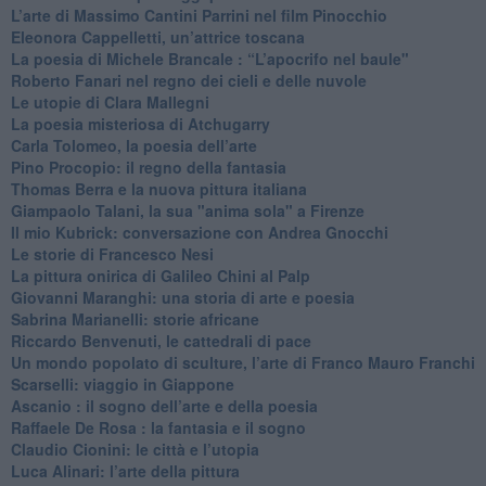
​L’arte di Massimo Cantini Parrini nel film Pinocchio
Eleonora Cappelletti, un’attrice toscana
​La poesia di Michele Brancale : “L’apocrifo nel baule"
Roberto Fanari nel regno dei cieli e delle nuvole
Le utopie di Clara Mallegni
​La poesia misteriosa di Atchugarry
Carla Tolomeo, la poesia dell’arte
Pino Procopio: il regno della fantasia
Thomas Berra e la nuova pittura italiana
Giampaolo Talani, la sua "anima sola" a Firenze
Il mio Kubrick: conversazione con Andrea Gnocchi
Le storie di Francesco Nesi
​La pittura onirica di Galileo Chini al Palp
​Giovanni Maranghi: una storia di arte e poesia
Sabrina Marianelli: storie africane
​Riccardo Benvenuti, le cattedrali di pace
​Un mondo popolato di sculture, l’arte di Franco Mauro Franchi
​Scarselli: viaggio in Giappone
​Ascanio : il sogno dell’arte e della poesia
Raffaele De Rosa : la fantasia e il sogno
​Claudio Cionini: le città e l’utopia
Luca Alinari: l’arte della pittura