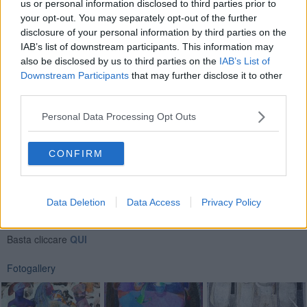
us or personal information disclosed to third parties prior to
radioattiva, i bambini pensano più e meglio dei grandi.
your opt-out. You may separately opt-out of the further
I bambini se guardano una nuvola vedono una nuvola, non
disclosure of your personal information by third parties on the
pensano all’inquinamento o a quello che si può nascondere dietro.
IAB’s list of downstream participants. This information may
Ho realizzato anche dei laboratori con i bambini e li ho fatti
also be disclosed by us to third parties on the
IAB’s List of
esprimere in piena libertà, senza nessuna regola, hanno realizzato
Downstream Participants
that may further disclose it to other
delle opere straordinarie, di una fantasia assoluta.
third parties.
Riccardo Ferrucci
Personal Data Processing Opt Outs
CONFIRM
Se vuoi leggere le notizie principali della Toscana iscriviti alla
Data Deletion
Data Access
Privacy Policy
Newsletter QUInews - ToscanaMedia.
Arriva gratis tutti i giorni
alle 20:00 direttamente nella tua casella di posta.
Basta cliccare
QUI
Fotogallery