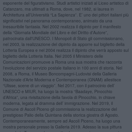
esponente del figurativismo. Studi artistici iniziati al Liceo artistico di
Catanzaro, ma ultimati a Roma, dove, nel 1982, si laurea in
Architettura all’Università “La Sapienza”. E’ uno dei pittori italiani più
significativi nel panorama contemporaneo, animato da una
inesauribile fantasia. Nel 2002 realizza il dipinto per il manifesto
della “Giornata Mondiale del Libro e del Diritto d'Autore”,
patrocinata dall'UNESCO. I Monopoli di Stato gli commissionano,
nel 2003, la realizzazione del dipinto da apporre sul biglietto della
Lotteria Europea e nel 2004 realizza il dipinto che verrà apposto sul
biglietto della Lotteria Italia. Nel 2005 il Ministero delle
Comunicazioni promuove a Roma una sua mostra che racconta
l'evoluzione del servizio postale italiano in 100 anni di storia. Nel
2008, a Roma, il Museo Boncompagni-Ludovisi della Galleria
Nazionale d’Arte Moderna e Contemporanea (GNAM) allestisce
“Ulisse, scene di un viaggio”. Nel 2017, con il patrocinio dell’
UNESCO e MIUR, ha luogo la mostra “Baadaye, Pinocchio
d’Africa”, una rivisitazione della favola di Pinocchio, in chiave
moderna, legata al dramma dell’ immigrazione. Nel 2019, il
Comune di Ascoli Piceno gli commissiona la realizzazione del
prestigioso Palio della Quintana della storica giostra di Agosto.
Contemporaneamente, sempre ad Ascoli Piceno, ha luogo una
mostra personale presso la Galleria 2019. Adesso la sua pittura