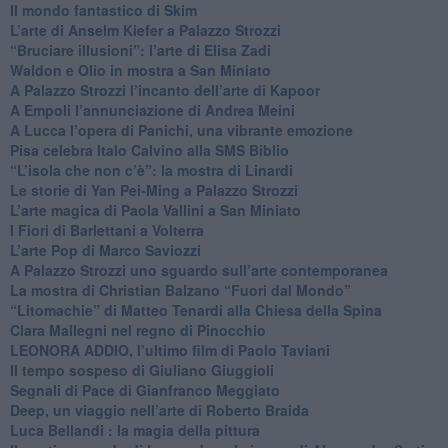
​Il mondo fantastico di Skim
​L’arte di Anselm Kiefer a Palazzo Strozzi
​“Bruciare illusioni”: l’arte di Elisa Zadi
​Waldon e Olio in mostra a San Miniato
​A Palazzo Strozzi l’incanto dell’arte di Kapoor
​A Empoli l’annunciazione di Andrea Meini
A Lucca l’opera di Panichi, una vibrante emozione
Pisa celebra Italo Calvino alla SMS Biblio
“L’isola che non c’è”: la mostra di Linardi
​Le storie di Yan Pei-Ming a Palazzo Strozzi
​L’arte magica di Paola Vallini a San Miniato
​I Fiori di Barlettani a Volterra
​L’arte Pop di Marco Saviozzi
​A Palazzo Strozzi uno sguardo sull’arte contemporanea
La mostra di Christian Balzano “Fuori dal Mondo”
​“Litomachie” di Matteo Tenardi alla Chiesa della Spina
​Clara Mallegni nel regno di Pinocchio
​LEONORA ADDIO, l’ultimo film di Paolo Taviani
Il tempo sospeso di Giuliano Giuggioli
Segnali di Pace di Gianfranco Meggiato
​Deep, un viaggio nell’arte di Roberto Braida
​Luca Bellandi : la magia della pittura