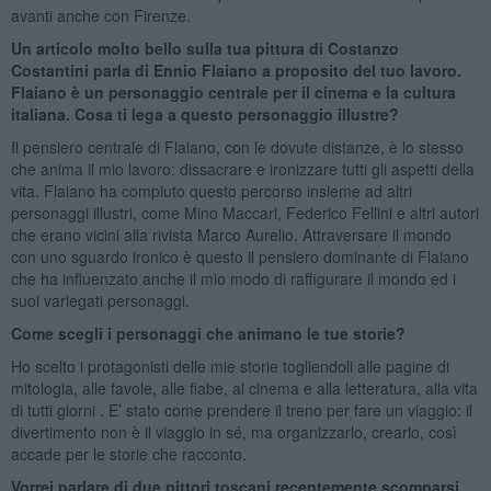
avanti anche con Firenze.
Un articolo molto bello sulla tua pittura di Costanzo
Costantini parla di Ennio Flaiano a proposito del tuo lavoro.
Flaiano è un personaggio centrale per il cinema e la cultura
italiana. Cosa ti lega a questo personaggio illustre?
Il pensiero centrale di Flaiano, con le dovute distanze, è lo stesso
che anima il mio lavoro: dissacrare e ironizzare tutti gli aspetti della
vita. Flaiano ha compiuto questo percorso insieme ad altri
personaggi illustri, come Mino Maccari, Federico Fellini e altri autori
che erano vicini alla rivista Marco Aurelio. Attraversare il mondo
con uno sguardo ironico è questo il pensiero dominante di Flaiano
che ha influenzato anche il mio modo di raffigurare il mondo ed i
suoi variegati personaggi.
Come scegli i personaggi che animano le tue storie?
Ho scelto i protagonisti delle mie storie togliendoli alle pagine di
mitologia, alle favole, alle fiabe, al cinema e alla letteratura, alla vita
di tutti giorni . E’ stato come prendere il treno per fare un viaggio: il
divertimento non è il viaggio in sé, ma organizzarlo, crearlo, così
accade per le storie che racconto.
Vorrei parlare di due pittori toscani recentemente scomparsi,