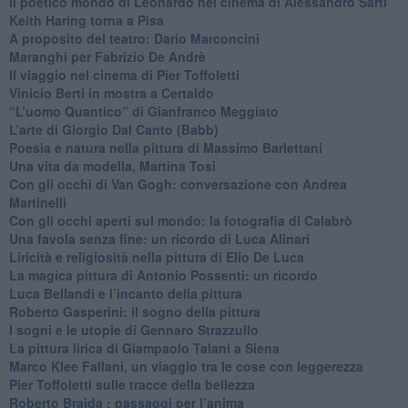
​Il poetico mondo di Leonardo nel cinema di Alessandro Sarti
​Keith Haring torna a Pisa
​A proposito del teatro: Dario Marconcini
Maranghi per Fabrizio De Andrè
​Il viaggio nel cinema di Pier Toffoletti
Vinicio Berti in mostra a Certaldo
“L’uomo Quantico” di Gianfranco Meggiato
​L’arte di Giorgio Dal Canto (Babb)
Poesia e natura nella pittura di Massimo Barlettani
Una vita da modella, Martina Tosi
​Con gli occhi di Van Gogh: conversazione con Andrea
Martinelli
​Con gli occhi aperti sul mondo: la fotografia di Calabrò
Una favola senza fine: un ricordo di Luca Alinari
Liricità e religiosità nella pittura di Elio De Luca
La magica pittura di Antonio Possenti: un ricordo
Luca Bellandi e l’incanto della pittura
​Roberto Gasperini: il sogno della pittura
I sogni e le utopie di Gennaro Strazzullo
La pittura lirica di Giampaolo Talani a Siena
​Marco Klee Fallani, un viaggio tra le cose con leggerezza
​Pier Toffoletti sulle tracce della bellezza
​Roberto Braida : passaggi per l’anima