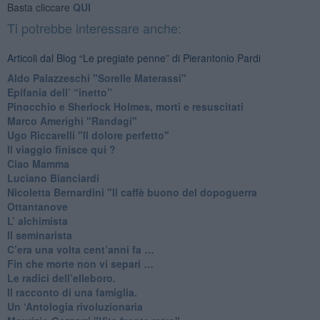
Basta cliccare
QUI
Ti potrebbe interessare anche:
Articoli dal Blog “Le pregiate penne” di Pierantonio Pardi
​Aldo Palazzeschi "Sorelle Materassi"
​Epifania dell’ “inetto”
Pinocchio e Sherlock Holmes, morti e resuscitati
​Marco Amerighi "Randagi"
Ugo Riccarelli "Il dolore perfetto"
​Il viaggio finisce qui ?
​Ciao Mamma
​Luciano Bianciardi
​Nicoletta Bernardini "Il caffè buono del dopoguerra
​Ottantanove
​L’ alchimista
Il seminarista
​C’era una volta cent’anni fa …
​Fin che morte non vi separi …
​Le radici dell’elleboro.
​Il racconto di una famiglia.
Un ‘Antologia rivoluzionaria