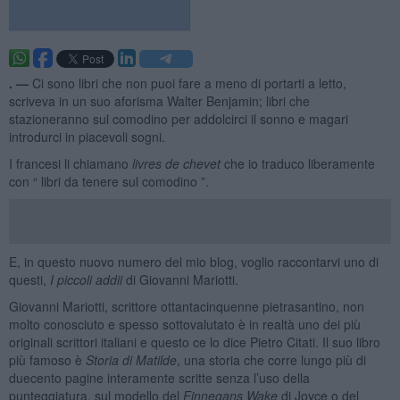
. —
Ci sono libri che non puoi fare a meno di portarti a letto,
scriveva in un suo aforisma Walter Benjamin; libri che
stazioneranno sul comodino per addolcirci il sonno e magari
introdurci in piacevoli sogni.
I francesi li chiamano
livres de chevet
che io traduco liberamente
con “ libri da tenere sul comodino ”.
E, in questo nuovo numero del mio blog, voglio raccontarvi uno di
questi,
I piccoli addii
di Giovanni Mariotti.
Giovanni Mariotti, scrittore ottantacinquenne pietrasantino, non
molto conosciuto e spesso sottovalutato è in realtà uno dei più
originali scrittori italiani e questo ce lo dice Pietro Citati. Il suo libro
più famoso è
Storia di Matilde
, una storia che corre lungo più di
duecento pagine interamente scritte senza l’uso della
punteggiatura, sul modello del
Finnegans Wake
di Joyce o del