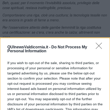
Beh, quasi; per il momento l’invisibilità assoluta, privilegio delle
cose spirituali, restava inattingibile, preclusa.
Comportavano una riga, cioè una cucitura; la tecnologia tessile non
era ancora in grado di farne a meno.
Per l’osservatore attento delle gambe femminili la riga costituiva
una certificazione: se c’era, c’era anche la calza; altrimenti non
c’era.
Vero, in linea di principio, ma, sopraggiunta la guerra, procurarsi
QUInewsValdicornia.it -
Do Not Process My
quel simbolo di raffinatezza diventò difficoltoso e ci furono donne
Personal Information
che ebbero l’idea di usare un pennellino per dipingere, con
applicazione da calligrafe, la cucitura della calza sulla gamba nuda.
If you wish to opt-out of the sale, sharing to third parties, or
E di un altro oggetto, ora quasi del tutto scomparso, il Salvadanaio,
processing of your personal or sensitive information for
ecco cosa scrive:
targeted advertising by us, please use the below opt-out
Mio nonno mi aveva regalato un salvadanaio di terracotta a forma
section to confirm your selection. Please note that after your
di orcio e prima di andare a letto lo scuotevo avvicinandolo
opt-out request is processed you may continue seeing
all’orecchio. Panciuto come un piccolo Buddha, mi rassicurava con
interest-based ads based on personal information utilized by
la sua petulanza. Cominciò così una relazione destinata a
us or personal information disclosed to third parties prior to
esercitare sulla mia vita e i miei alterni umori un’influenza non
your opt-out. You may separately opt-out of the further
trascurabile: quella col denaro.
disclosure of your personal information by third parties on the
IAB’s list of downstream participants. This information may