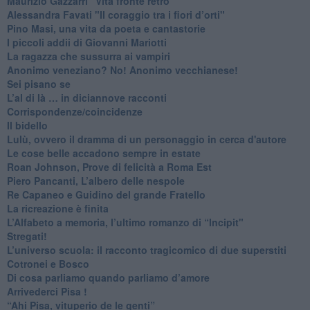
​Maurizio Gazzarri "Vita fronte retro"
​Alessandra Favati "Il coraggio tra i fiori d’orti"
​Pino Masi, una vita da poeta e cantastorie
​I piccoli addii di Giovanni Mariotti
​La ragazza che sussurra ai vampiri
​Anonimo veneziano? No! Anonimo vecchianese!
​Sei pisano se
​L’al di là … in diciannove racconti
Corrispondenze/coincidenze
Il bidello
Lulù, ovvero il dramma di un personaggio in cerca d'autore
Le cose belle accadono sempre in estate
Roan Johnson, Prove di felicità a Roma Est
Piero Pancanti, L’albero delle nespole
Re Capaneo e Guidino del grande Fratello
La ricreazione è finita
​L’Alfabeto a memoria, l’ultimo romanzo di “Incipit"
​Stregati!
L’universo scuola: il racconto tragicomico di due superstiti
Cotronei e Bosco
Di cosa parliamo quando parliamo d’amore
Arrivederci Pisa !
​“Ahi Pisa, vituperio de le genti”