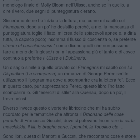
monologo finale di Molly Bloom nell’Ulisse, anche se in quello, a
dire il vero, due segni di punteggiatura c’erano.
Sinceramente ne ho iniziato la lettura, ma, come mi capitò col
Finnegans
, dopo un po’ ho desistito perché, a me, la mancanza di
punteggiatura toglie il fiato, mi crea delle spiacevoli apnee e, a dirla
tutta, la capisco poco; insomma il flusso di coscienza o, se preferite
stream of consciousness (
come dicono quelli che non possono
fare a meno dell’inglese
)
non mi appassiona più di tanto e di Joyce
continuo a preferire
l’ Ulisse
e i
Dubliner’s.
Un disagio simile a quello provato col
Finnegans
mi capitò con
La
Disparition
(
La scomparsa)
un romanzo di George Perec scritto
utilizzando il lipogramma dove a scomparire era la lettera “e”. Ecco
in questo caso, pur apprezzando Perec, questo libro l’ho fatto
scomparire io. Gli “esercizi di stile” alla Quenau, dopo un po’, li
trovo noiosi.
Diverso invece questo divertente libriccino che mi ha subito
ricordato per le tematiche che affronta il
Dizionario delle cose
perdute
di Francesco Guccini, dove si potevano incontrare
la carta
moschicida, il flit, le braghe corte, i pennini, la Topolino etc …
Sono libri, questi di Mariotti e Guccini, che raccontano cose e storie