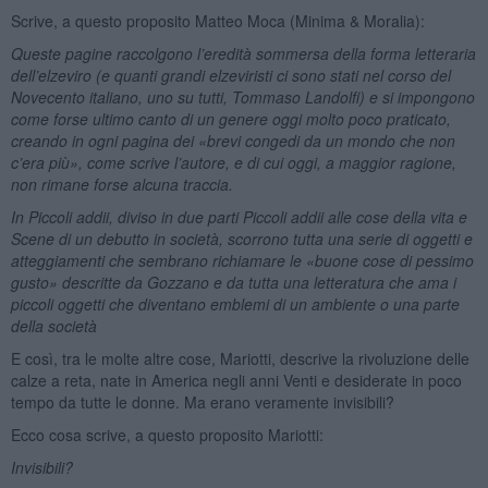
Scrive, a questo proposito Matteo Moca (Minima & Moralia):
Queste pagine raccolgono l’eredità sommersa della forma letteraria
dell’elzeviro (e quanti grandi elzeviristi ci sono stati nel corso del
Novecento italiano, uno su tutti, Tommaso Landolfi) e si impongono
come forse ultimo canto di un genere oggi molto poco praticato,
creando in ogni pagina dei «brevi congedi da un mondo che non
c’era più», come scrive l’autore, e di cui oggi, a maggior ragione,
non rimane forse alcuna traccia.
In Piccoli addii, diviso in due parti Piccoli addii alle cose della vita e
Scene di un debutto in società, scorrono tutta una serie di oggetti e
atteggiamenti che sembrano richiamare le «buone cose di pessimo
gusto» descritte da Gozzano e da tutta una letteratura che ama i
piccoli oggetti che diventano emblemi di un ambiente o una parte
della società
E così, tra le molte altre cose, Mariotti, descrive la rivoluzione delle
calze a reta, nate in America negli anni Venti e desiderate in poco
tempo da tutte le donne. Ma erano veramente invisibili?
Ecco cosa scrive, a questo proposito Mariotti:
Invisibili?