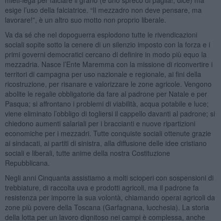
esige l’uso della falciatrice. “Il mezzadro non deve pensare, ma
lavorare!”, è un altro suo motto non proprio liberale.
Va da sé che nel dopoguerra esplodono tutte le rivendicazioni
sociali sopite sotto la cenere di un silenzio imposto con la forza e i
primi governi democratici cercano di definire in modo più equo la
mezzadria. Nasce l’Ente Maremma con la missione di riconvertire i
territori di campagna per uso nazionale e regionale, ai fini della
ricostruzione, per risanare e valorizzare le zone agricole. Vengono
abolite le regalie obbligatorie da fare al padrone per Natale e per
Pasqua; si affrontano i problemi di viabilità, acqua potabile e luce;
viene eliminato l’obbligo di togliersi il cappello davanti al padrone; si
chiedono aumenti salariali per i braccianti e nuove ripartizioni
economiche per i mezzadri. Tutte conquiste sociali ottenute grazie
ai sindacati, ai partiti di sinistra, alla diffusione delle idee cristiano
sociali e liberali, tutte anime della nostra Costituzione
Repubblicana.
Negli anni Cinquanta assistiamo a molti scioperi con sospensioni di
trebbiature, di raccolta uva e prodotti agricoli, ma il padrone fa
resistenza per imporre la sua volontà, chiamando operai agricoli da
zone più povere della Toscana (Garfagnana, lucchesia). La storia
della lotta per un lavoro dignitoso nei campi è complessa, anche