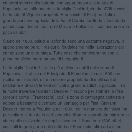
contorni storici della fattoria, che apparteneva alla tenuta di
Populonia, un latifondo della famiglia Desideri, sin dal XVIII secolo.
La tenuta di Vignale (proprietà Franceschi di Pisa) era l’altra
grande porzione agricola della Val di Cornia, territorio infestato da
paludi acquitrinose - da Torre Mozza a Follonica -, con acqua e aria
poco salubri.
Siamo nel 1800, paludi e latifondo sono una costante negativa, lo
spopolamento pure, i residui di feudalesimo nella lavorazione dei
campi sono un’altra piaga. Tutte cose che cambieranno con le
prime bonifiche maremmane di Leopoldo II.
La famiglia Desideri - tra le più antiche e nobili della zona di
Populonia - è attiva nel Principato di Piombino sin dal 1600 con
ruoli amministrativi, oltre a essere proprietaria di molti capi di
bestiame e di vasti terreni coltivati a grano e adibiti a pascolo. Tra
le molte traversie familiari i Desideri finiscono per stabilirsi a Pisa
(proprio come i Franceschi), così le zone di campagna coltivate e
adibite a bestiame diventano un vantaggio per Pisa. Giovanni
Desideri ritorna a Populonia nel 1800, non in maniera definitiva ma
per abitare la tenuta in certi periodi dell’anno, soprattutto migliora lo
stato delle coltivazioni e degli allevamenti. Sono ben 1600 ettari,
costituiti in gran parte dalla fattoria di Populonia, oltre ad alcune