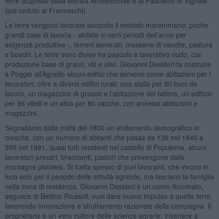
terre acquisite dalla Mensa Arcivescovile e al Paduletto di Vignale
(poi ceduto ai Franceschi).
Le terre vengono lavorate secondo il metodo maremmano: poche
grandi case di lavorìa - abitate in certi periodi dell’anno per
esigenze produttive -, terreni seminati, masserie di vacche, pasture
e boschi. Le terre sono divise tra pascolo e lavorativo nudo, con
produzione base di grano, viti e olivi. Giovanni Desideri fa costruire
a Poggio all’Agnello alcuni edifici che servono come abitazioni per i
lavoratori, oltre a diversi edifici rurali: una stalla per 80 buoi da
lavoro, un magazzino di grasce e l’abitazione del fattore, un edificio
per 96 vitelli e un altro per 80 vacche, con annessi abitazioni e
magazzini.
Segnaliamo dalla metà del 1800 un andamento demografico in
crescita, con un numero di abitanti che passa da 136 nel 1840 a
395 nel 1881, quasi tutti residenti nel castello di Populonia, alcuni
lavoratori precari, braccianti, pastori che provengono dalle
montagne pistoiesi. Si tratta spesso di puri lavoranti, che vivono in
loco solo per il periodo delle attività agricole, ma lasciano la famiglia
nella zona di residenza. Giovanni Desideri è un uomo illuminato,
seguace di Bettino Ricasoli, vuol dare nuovo impulso a quelle terre,
favorendo innovazione e sfruttamento razionale della campagna. Il
proprietario è un vero cultore delle scienze agrarie, inserisce a