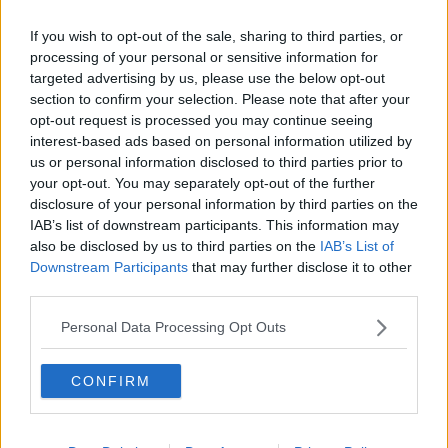
perfetto per supplire alle carenze di manodopera agricola locale.
Quando arriva la mezzadria a Poggio all’Agnello l’agricoltura è da
If you wish to opt-out of the sale, sharing to third parties, or
tempo meccanizzata e non si ricorre solo al lavoro della famiglia
processing of your personal or sensitive information for
colonica residente ma anche a manodopera salariata aggiuntiva.
targeted advertising by us, please use the below opt-out
La mezzadria si va a inserire in un territorio fortemente
section to confirm your selection. Please note that after your
industrializzato e la costruzione della ferrovia Cornia - Piombino è
opt-out request is processed you may continue seeing
utilissima per portare i prodotti agricoli verso la città.
interest-based ads based on personal information utilized by
Sono incentivate le produzioni destinate al mercato (sia livornese
us or personal information disclosed to third parties prior to
che piombinese), tra queste cereali e legname, ma anche
your opt-out. You may separately opt-out of the further
coltivazioni industriali come barbabietole da zucchero e tabacco (si
disclosure of your personal information by third parties on the
veda l’edificio chiamato tabaccaia), il grano e il lino, il conservificio e
IAB’s list of downstream participants. This information may
la fabbrica di pomodoro (attiva nel dopoguerra, operante fino agli
also be disclosed by us to third parties on the
IAB’s List of
anni Sessanta). Nei primi decenni del secolo XX la fattoria conta
Downstream Participants
that may further disclose it to other
circa 900 ettari, ogni podere ha la sua vigna ma non si produce
third parties.
olio. Testimonianze narrano che la gestione Parodi - Delfino sia la
migliore di tutto il Novecento, al punto che la fattoria si fregia del
Personal Data Processing Opt Outs
titolo di azienda modello. Narciso Vincitori è uno degli uomini storici
a capo dell’azienda, ricordo il suo nome legato a uno spaccio
alimentare con sede in via Cellini, a Piombino, nei primi anni
CONFIRM
Sessanta.