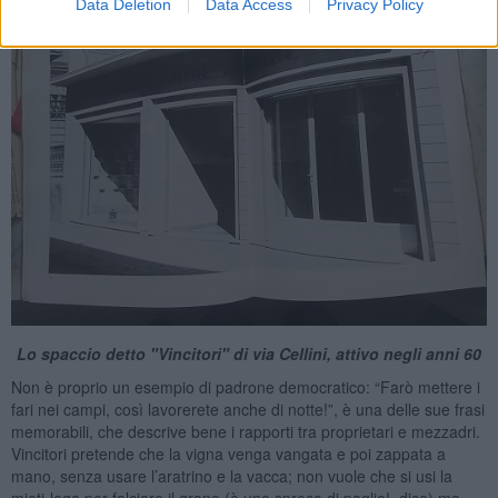
Data Deletion
Data Access
Privacy Policy
Lo spaccio detto "Vincitori" di via Cellini, attivo negli anni 60
Non è proprio un esempio di padrone democratico: “Farò mettere i
fari nei campi, così lavorerete anche di notte!”, è una delle sue frasi
memorabili, che descrive bene i rapporti tra proprietari e mezzadri.
Vincitori pretende che la vigna venga vangata e poi zappata a
mano, senza usare l’aratrino e la vacca; non vuole che si usi la
mieti-lega per falciare il grano (è uno spreco di paglia!, dice) ma