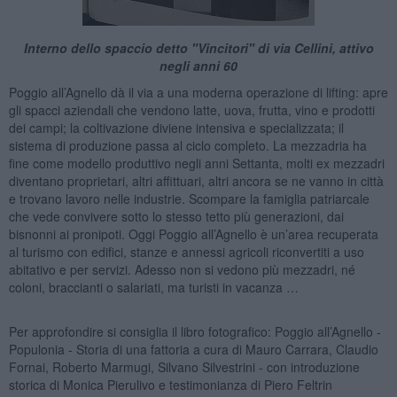
Interno dello spaccio detto "Vincitori" di via Cellini, attivo
negli anni 60
Poggio all’Agnello dà il via a una moderna operazione di lifting: apre
gli spacci aziendali che vendono latte, uova, frutta, vino e prodotti
dei campi; la coltivazione diviene intensiva e specializzata; il
sistema di produzione passa al ciclo completo. La mezzadria ha
fine come modello produttivo negli anni Settanta, molti ex mezzadri
diventano proprietari, altri affittuari, altri ancora se ne vanno in città
e trovano lavoro nelle industrie. Scompare la famiglia patriarcale
che vede convivere sotto lo stesso tetto più generazioni, dai
bisnonni ai pronipoti. Oggi Poggio all’Agnello è un’area recuperata
al turismo con edifici, stanze e annessi agricoli riconvertiti a uso
abitativo e per servizi. Adesso non si vedono più mezzadri, né
coloni, braccianti o salariati, ma turisti in vacanza …
Per approfondire si consiglia il libro fotografico: Poggio all’Agnello -
Populonia - Storia di una fattoria a cura di Mauro Carrara, Claudio
Fornai, Roberto Marmugi, Silvano Silvestrini - con introduzione
storica di Monica Pierulivo e testimonianza di Piero Feltrin