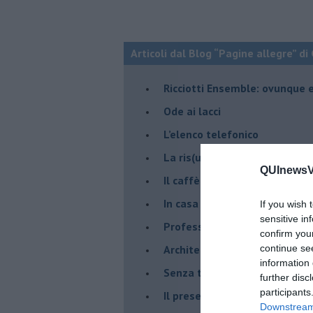
Articoli dal Blog “Pagine allegre” di
​Ricciotti Ensemble: ovunque e
Ode ai lacci
​L’elenco telefonico
​La ris(u)onanza
QUInewsVa
​Il caffè Mattia Moreni
​In casa ho una macchina del
If you wish 
sensitive in
Professione: reporter
confirm you
Architettura che abbaglia
continue se
information 
​Senza tasche, un po’ come m
further disc
participants
​Il presepe di San Martino
Downstream 