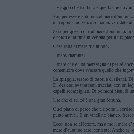
Il viaggio che hai fatto e quello che dovrai 
Poi, per essere autunno, al mare d’autunno
un cappuccino senza schiuma: va ridato al 
Sarà per questo che al mare d’autunno, in 
e colori e inutilità in vendita per il tuo pia
Cosa resta al mare d’autunno.
Il mare, diamine!
Il mare che è una meraviglia di per sé anche
contenitore dove sversare quello che ingom
La spiaggia, tesoro di tesori e di silenzi. D
Di desideri evanescenti tracciati con un legn
capelli scompigliati. Di polmoni pieni di una 
Il te che ci sei ed è una gran fortuna.
Quel piatto di pesce che ti riporta il sorris
punto arriva). E un vinellino bianco, fresco,
Ecco, non so al lettore, ma a me il mare d’a
mare d’autunno sarei contento. Anche se, c