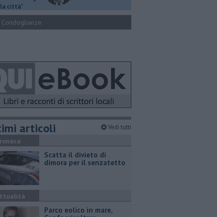
la città"
Condoglianze
imi articoli
Vedi tutti
ronaca
Scatta il divieto di
dimora per il senzatetto
ttualità
Parco eolico in mare,