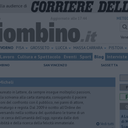
alla audience di
o
Aggiornato alle 17:44
METEO
Vene
IVORNO
PISA
GROSSETO
LUCCA
MASSA CARRARA
PISTOIA
Lavoro
Cultura e Spettacolo
Eventi
Sport
Blog
Interviste
MBINO
SAN VINCENZO
SASSETTA
Micheli
aureato in Lettere, da sempre insegue molteplici passioni,
lla scrivania alla carta stampata, coniugando il piacere
oni del confronto con il pubblico, nei panni di attore,
Q
maturgo e regista. Dal 2009 è iscritto all’Ordine dei
iversando nella scrittura del quotidiano le trame di un
A L
n cerca dell’umanità dell’oggi, ispirata dalle doti
di 
ibilità e della ricerca della felicità immateriale.
Vedi tutti
Scar