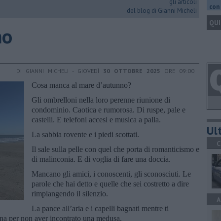
gli articoli
con 
del blog di Gianni Micheli
QUI
no
DI GIANNI MICHELI - GIOVEDÌ
30 OTTOBRE 2025
ORE 09:00
Cosa manca al mare d’autunno?
Gli ombrelloni nella loro perenne riunione di
condominio. Caotica e rumorosa. Di ruspe, pale e
castelli. E telefoni accesi e musica a palla.
Ult
La sabbia rovente e i piedi scottati.
C
Il sale sulla pelle con quel che porta di romanticismo e
di malinconia. E di voglia di fare una doccia.
Mancano gli amici, i conoscenti, gli sconosciuti. Le
parole che hai detto e quelle che sei costretto a dire
rimpiangendo il silenzio.
A
La pance all’aria e i capelli bagnati mentre ti
tuna per non aver incontrato una medusa.