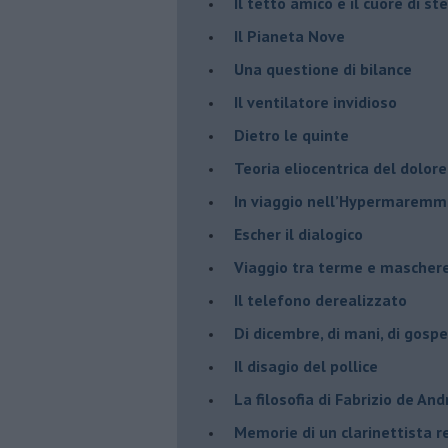
​Il tetto amico e il cuore di ste
​Il Pianeta Nove
​Una questione di bilance
​Il ventilatore invidioso
​Dietro le quinte
​Teoria eliocentrica del dolore
In viaggio nell’Hypermarem
​Escher il dialogico
​Viaggio tra terme e mascher
Il telefono derealizzato
​Di dicembre, di mani, di gospe
​Il disagio del pollice
​La filosofia di Fabrizio de And
Memorie di un clarinettista 