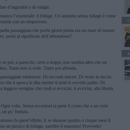
fare d’ingombri e di valigie.
 manca l’essenziale: il foliage. Un autunno senza foliage è come
C
barista con un rimprovero.
quella passeggiata che pochi giorni prima era un mare di rumori
cere, pensi al significato dell’abbandono?
A
 se poi, a parecchi, certo a troppi, non sembra altro che un
bra. Tanto non si vede. Tanto poi affonda.
i passeggiate misteriose. Di racconti sinceri. Di vento in faccia.
o che ti sporca le dita mentre ti senti il cervello pulito. Di
leggera vertigine che credi si avvicini, ti avvicini, alla libertà.
o. Ogni volta. Senza eccezioni (a parte il conto che a un certo
 un po’ fruttato.
utunno fa quest’effetto. E se durasse quattro o cinque mesi il
on un pizzico di foliage, sarebbe il massimo! Provvedo!