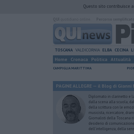
Questo sito contribuisce 
QUI
quotidiano online.
Percorso semplificat
TOSCANA
VALDICORNIA
ELBA
CECINA
L
Home
Cronaca
Politica
Attualità
CAMPIGLIA MARITTIMA
PIO
PAGINE ALLEGRE — il Blog di Gianni 
Diplomato in clarinetto e l
dalla scena alla scuola, da
della scrittura con le emozi
musicista, ricercatore, dram
Giornalisti della Toscana r
desiderio di comunicazione i
dell’intelligenza, della sens