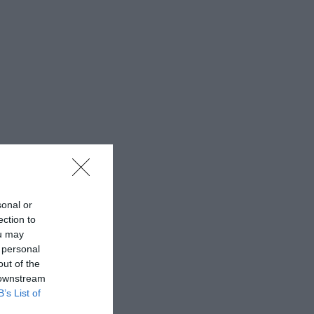
sonal or
ection to
ou may
 personal
out of the
 downstream
B’s List of