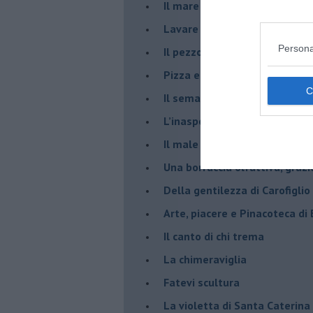
​Il mare d’autunno
​Lavare la coscienza
Persona
​Il pezzo di legno
​Pizza e birra
​Il semaforo rosso
​L’inaspettato
​Il male è zucchero
​Una borraccia olfattiva, grazi
​Della gentilezza di Carofiglio
Arte, piacere e Pinacoteca di
​Il canto di chi trema
La chimeraviglia
​Fatevi scultura
​La violetta di Santa Caterina