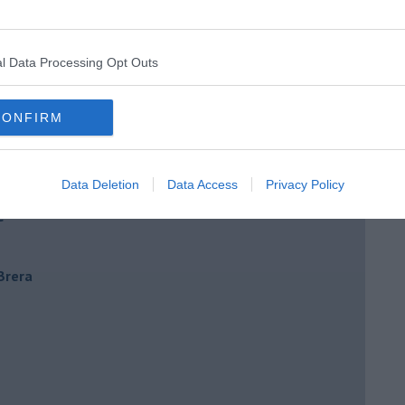
l Data Processing Opt Outs
CONFIRM
Data Deletion
Data Access
Privacy Policy
e
 Brera