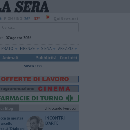
26°
32°
:
PIOMBINO
QuiNews.net
rdì
07 Agosto 2026
PRATO
FIRENZE
SIENA
AREZZO
Animali
Pubblicità
Contatti
SUVERETO
ui Blog
di Riccardo Ferrucci
INCONTRI
ucca la mostra
D'ARTE
Marcello
selli “Dialoghi