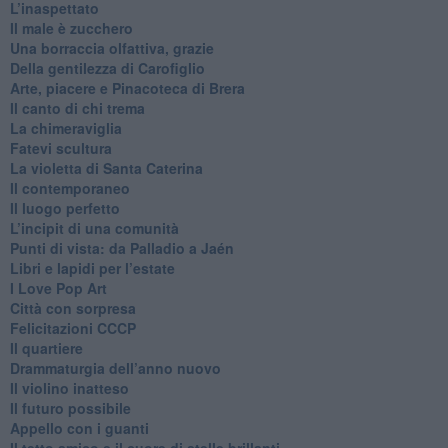
​L’inaspettato
​Il male è zucchero
​Una borraccia olfattiva, grazie
​Della gentilezza di Carofiglio
Arte, piacere e Pinacoteca di Brera
​Il canto di chi trema
La chimeraviglia
​Fatevi scultura
​La violetta di Santa Caterina
​Il contemporaneo
​Il luogo perfetto
​L’incipit di una comunità
Punti di vista: da Palladio a Jaén
​Libri e lapidi per l’estate
​I Love Pop Art
Città con sorpresa
Felicitazioni CCCP
​Il quartiere
​Drammaturgia dell’anno nuovo
​Il violino inatteso
​Il futuro possibile
​Appello con i guanti