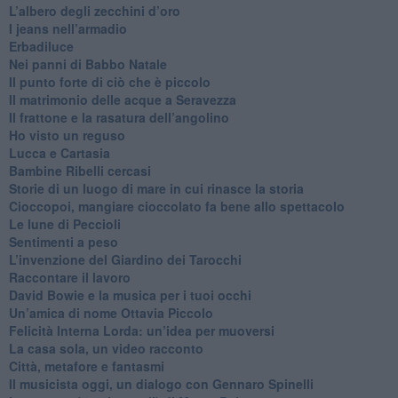
L’albero degli zecchini d’oro
​I jeans nell’armadio
Erbadiluce
Nei panni di Babbo Natale
​Il punto forte di ciò che è piccolo
​Il matrimonio delle acque a Seravezza
​Il frattone e la rasatura dell’angolino
​Ho visto un reguso
Lucca e Cartasia
Bambine Ribelli cercasi
Storie di un luogo di mare in cui rinasce la storia
Cioccopoi, mangiare cioccolato fa bene allo spettacolo
​Le lune di Peccioli
​Sentimenti a peso
​L’invenzione del Giardino dei Tarocchi
​Raccontare il lavoro
David Bowie e la musica per i tuoi occhi
Un’amica di nome Ottavia Piccolo
​Felicità Interna Lorda: un’idea per muoversi
​La casa sola, un video racconto
​Città, metafore e fantasmi
Il musicista oggi, un dialogo con Gennaro Spinelli