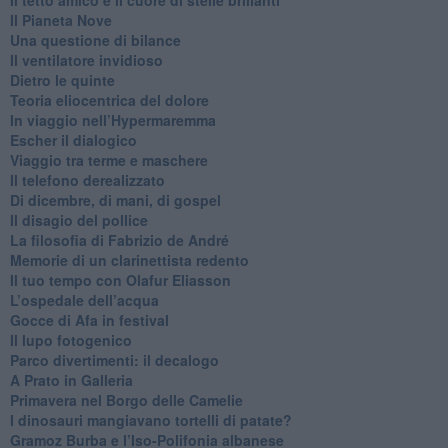
​Il tetto amico e il cuore di stelle brillanti
​Il Pianeta Nove
​Una questione di bilance
​Il ventilatore invidioso
​Dietro le quinte
​Teoria eliocentrica del dolore
In viaggio nell’Hypermaremma
​Escher il dialogico
​Viaggio tra terme e maschere
Il telefono derealizzato
​Di dicembre, di mani, di gospel
​Il disagio del pollice
​La filosofia di Fabrizio de André
Memorie di un clarinettista redento
​Il tuo tempo con Olafur Eliasson
​L’ospedale dell’acqua
​Gocce di Afa in festival
​Il lupo fotogenico
​Parco divertimenti: il decalogo
​A Prato in Galleria
​Primavera nel Borgo delle Camelie
I dinosauri mangiavano tortelli di patate?
​Gramoz Burba e l’Iso-Polifonia albanese