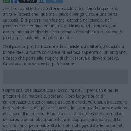
. —
Tra i punti forti di ciò che è piccolo vi è di certo la qualità di
attirare l’attenzione, qualora il piccolo venga visto, e una certa
curiosità. E di potersi manifestare, oltreché nel piccolo, nel
piccolissimo e perfino nell’invisibile. Un’idea, ad esempio, può
essere una straordinaria luce accesa sulle ambizioni di ciò che è
piccolo pur restando aria della mente.
Se il piccolo, poi, ha il colore e la consistenza dell’oro, associato a
buone idee, a matite colorate e all’estrosa sapienza di un artigiano,
il passo che porta allo stupore di chi l’osserva è davvero breve.
Guardarlo, una sola volta, può bastare.
Capita così che piccole cose, piccoli “gioielli”, per l’uso e per la
preziosità del materiale, perdano il loro luogo storico di
conservazione, quei consueti astucci morbidi, vellutati, da custodire
in cassaforte - certo per chi li possiede -, per guadagnare la vetrina
delle sale di un museo. Rinuncino all’utilità dell’essere abbinati ad
un corpo e ad un abbigliamento, allo sfoggio di una sera al di là
dell’ordinario, per innalzarsi allo status di oggetti d’arte, manufatti
del tempo, realizzazioni preziose della storia della società e