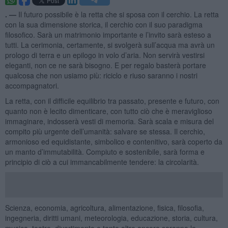
. —
Il futuro possibile è la retta che si sposa con il cerchio. La retta
con la sua dimensione storica, il cerchio con il suo paradigma
filosofico. Sarà un matrimonio importante e l’invito sarà esteso a
tutti. La cerimonia, certamente, si svolgerà sull’acqua ma avrà un
prologo di terra e un epilogo in volo d’aria. Non servirà vestirsi
eleganti, non ce ne sarà bisogno. E per regalo basterà portare
qualcosa che non usiamo più: riciclo e riuso saranno i nostri
accompagnatori.
La retta, con il difficile equilibrio tra passato, presente e futuro, con
quanto non è lecito dimenticare, con tutto ciò che è meraviglioso
immaginare, indosserà vesti di memoria. Sarà scala e misura del
compito più urgente dell’umanità: salvare se stessa. Il cerchio,
armonioso ed equidistante, simbolico e contenitivo, sarà coperto da
un manto d’immutabilità. Compiuto e sostenibile, sarà forma e
principio di ciò a cui immancabilmente tendere: la circolarità.
Scienza, economia, agricoltura, alimentazione, fisica, filosofia,
ingegneria, diritti umani, meteorologia, educazione, storia, cultura,
musica, teatro, divertimento e tanto altro ancora saranno le