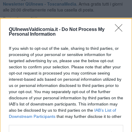
Newsletter QUInews - ToscanaMedia.
Arriva gratis tutti i giorni
alle 20:00 direttamente nella tua casella di posta.
Basta cliccare
QUI
QUInewsValdicornia.it -
Do Not Process My
Fotogallery
Personal Information
If you wish to opt-out of the sale, sharing to third parties, or
processing of your personal or sensitive information for
targeted advertising by us, please use the below opt-out
section to confirm your selection. Please note that after your
opt-out request is processed you may continue seeing
interest-based ads based on personal information utilized by
us or personal information disclosed to third parties prior to
your opt-out. You may separately opt-out of the further
disclosure of your personal information by third parties on the
IAB’s list of downstream participants. This information may
Ti potrebbe interessare anche:
also be disclosed by us to third parties on the
IAB’s List of
Downstream Participants
that may further disclose it to other
Articoli dal Blog “Pagine allegre” di Gianni Micheli
third parties.
​Ricciotti Ensemble: ovunque e per tutti