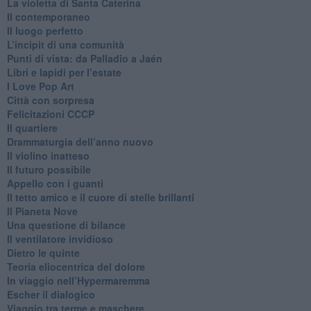
​La violetta di Santa Caterina
​Il contemporaneo
​Il luogo perfetto
​L’incipit di una comunità
Punti di vista: da Palladio a Jaén
​Libri e lapidi per l’estate
​I Love Pop Art
Città con sorpresa
Felicitazioni CCCP
​Il quartiere
​Drammaturgia dell’anno nuovo
​Il violino inatteso
​Il futuro possibile
​Appello con i guanti
​Il tetto amico e il cuore di stelle brillanti
​Il Pianeta Nove
​Una questione di bilance
​Il ventilatore invidioso
​Dietro le quinte
​Teoria eliocentrica del dolore
In viaggio nell’Hypermaremma
​Escher il dialogico
​Viaggio tra terme e maschere