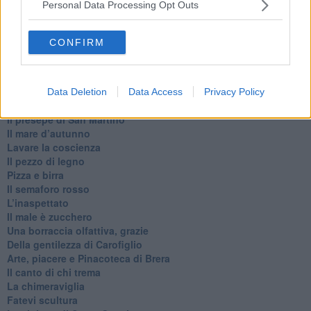
Personal Data Processing Opt Outs
Ode ai lacci
​L’elenco telefonico
​La ris(u)onanza
CONFIRM
​Il caffè Mattia Moreni
​In casa ho una macchina del tempo
Professione: reporter
Architettura che abbaglia
Data Deletion
Data Access
Privacy Policy
​Senza tasche, un po’ come me
​Il presepe di San Martino
​Il mare d’autunno
​Lavare la coscienza
​Il pezzo di legno
​Pizza e birra
​Il semaforo rosso
​L’inaspettato
​Il male è zucchero
​Una borraccia olfattiva, grazie
​Della gentilezza di Carofiglio
Arte, piacere e Pinacoteca di Brera
​Il canto di chi trema
La chimeraviglia
​Fatevi scultura