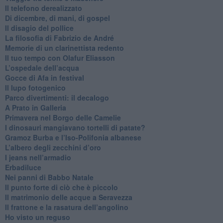
Il telefono derealizzato
​Di dicembre, di mani, di gospel
​Il disagio del pollice
​La filosofia di Fabrizio de André
Memorie di un clarinettista redento
​Il tuo tempo con Olafur Eliasson
​L’ospedale dell’acqua
​Gocce di Afa in festival
​Il lupo fotogenico
​Parco divertimenti: il decalogo
​A Prato in Galleria
​Primavera nel Borgo delle Camelie
I dinosauri mangiavano tortelli di patate?
​Gramoz Burba e l’Iso-Polifonia albanese
L’albero degli zecchini d’oro
​I jeans nell’armadio
Erbadiluce
Nei panni di Babbo Natale
​Il punto forte di ciò che è piccolo
​Il matrimonio delle acque a Seravezza
​Il frattone e la rasatura dell’angolino
​Ho visto un reguso