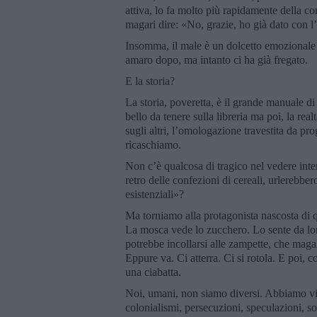
attiva, lo fa molto più rapidamente della cor
magari dire: «No, grazie, ho già dato con l
Insomma, il male è un dolcetto emozionale a 
amaro dopo, ma intanto ci ha già fregato.
E la storia?
La storia, poveretta, è il grande manuale d
bello da tenere sulla libreria ma poi, la realt
sugli altri, l’omologazione travestita da pr
ricaschiamo.
Non c’è qualcosa di tragico nel vedere intere
retro delle confezioni di cereali, urlerebbe
esistenziali»?
Ma torniamo alla protagonista nascosta di
La mosca vede lo zucchero. Lo sente da lo
potrebbe incollarsi alle zampette, che magar
Eppure va. Ci atterra. Ci si rotola. E poi, c
una ciabatta.
Noi, umani, non siamo diversi. Abbiamo vis
colonialismi, persecuzioni, speculazioni, s