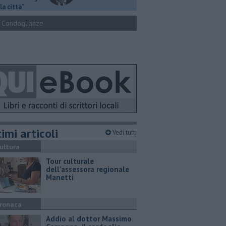
la città"
Condoglianze
imi articoli
Vedi tutti
ultura
Tour culturale
dell'assessora regionale
Manetti
ronaca
Addio al dottor Massimo