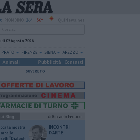
26°
36°
:
PIOMBINO
QuiNews.net
rdì
07 Agosto 2026
PRATO
FIRENZE
SIENA
AREZZO
Animali
Pubblicità
Contatti
SUVERETO
ui Blog
di Riccardo Ferrucci
INCONTRI
ucca la mostra
D'ARTE
Marcello
selli “Dialoghi