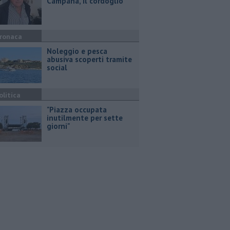
Campana, il cordoglio
ronaca
Noleggio e pesca
abusiva scoperti tramite
social
olitica
"Piazza occupata
inutilmente per sette
giorni"