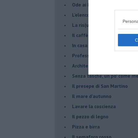
Ode ai lacci
​L’elenco telefonico
Persona
​La ris(u)onanza
​Il caffè Mattia Moreni
​In casa ho una macchina del
Professione: reporter
Architettura che abbaglia
​Senza tasche, un po’ come m
​Il presepe di San Martino
​Il mare d’autunno
​Lavare la coscienza
​Il pezzo di legno
​Pizza e birra
​Il semaforo rosso