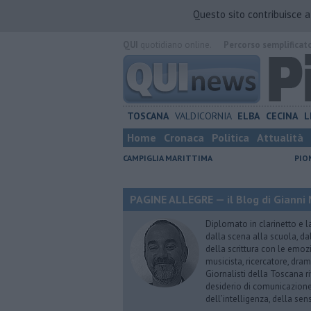
Questo sito contribuisce 
QUI
quotidiano online.
Percorso semplificat
TOSCANA
VALDICORNIA
ELBA
CECINA
L
Home
Cronaca
Politica
Attualità
CAMPIGLIA MARITTIMA
PIO
PAGINE ALLEGRE — il Blog di Gianni 
Diplomato in clarinetto e l
dalla scena alla scuola, da
della scrittura con le emozi
musicista, ricercatore, dram
Giornalisti della Toscana r
desiderio di comunicazione i
dell’intelligenza, della sens