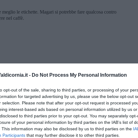
 meglio le etichette. Magari si potrebbe fare qualcosa contro
re nel caffè.
ldicornia.it -
Do Not Process My Personal Information
to opt-out of the sale, sharing to third parties, or processing of your per
formation for targeted advertising by us, please use the below opt-out s
r selection. Please note that after your opt-out request is processed y
eing interest-based ads based on personal information utilized by us or
disclosed to third parties prior to your opt-out. You may separately opt-
 Gianni Micheli
losure of your personal information by third parties on the IAB’s list of
. This information may also be disclosed by us to third parties on the
IA
 per tutti
Participants
that may further disclose it to other third parties.