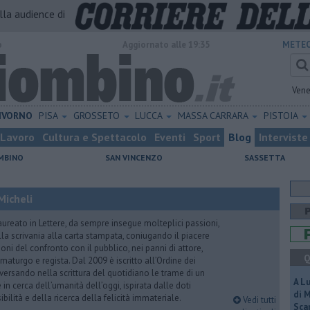
alla audience di
o
Aggiornato alle 19:35
METEO
Vene
IVORNO
PISA
GROSSETO
LUCCA
MASSA CARRARA
PISTOIA
Lavoro
Cultura e Spettacolo
Eventi
Sport
Blog
Interviste
MBINO
SAN VINCENZO
SASSETTA
Micheli
aureato in Lettere, da sempre insegue molteplici passioni,
lla scrivania alla carta stampata, coniugando il piacere
oni del confronto con il pubblico, nei panni di attore,
Q
maturgo e regista. Dal 2009 è iscritto all’Ordine dei
iversando nella scrittura del quotidiano le trame di un
A L
n cerca dell’umanità dell’oggi, ispirata dalle doti
di 
ibilità e della ricerca della felicità immateriale.
Vedi tutti
Scar