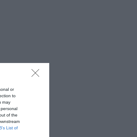
sonal or
ection to
ou may
 personal
out of the
 downstream
B’s List of