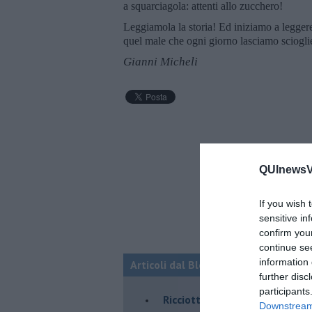
a squarciagola: attenti allo zucchero!
Leggiamola la storia! Ed iniziamo a leggere
quel male che ogni giorno lasciamo scioglie
Gianni Micheli
QUInewsVa
If you wish 
sensitive in
confirm you
continue se
information 
Articoli dal Blog “Pagine allegre” di
further disc
participants
​Ricciotti Ensemble: ovunque e
Downstream 