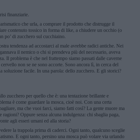
isi finanziarie.
arismatico che urla, a comprare il prodotto che distrugge il
 dare contenuto tossico in forma di like, a chiudere un occhio (o
 un po’ di zucchero sul cucchiaino.
ostra tendenza ad accostarci al male avrebbe radici antiche. Nei
ingannava il nemico o chi si prendeva più del necessario, aveva
a. Il problema è che nel frattempo siamo passati dalle caverne
 cervello non se ne sono accorte. Sono ancora lì, in cerca del
a soluzione facile. In una parola: dello zucchero. E gli storici?
llo zucchero per quello che è: una tentazione brillante e
oblema è come guardare la mosca, cioè noi. Con una certa
bagliare, ma che vuoi farci, siamo fatti così? La gente muore ma
ante ragioni? Oppure senza alcuna indulgenza: chi sbaglia paga,
onte agli esseri umani ed alla storia?
edere la trappola prima di caderci. Ogni tanto, qualcuno sceglie
natismo. E ogni tanto, persino una mosca può volare via urlando