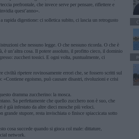
teccia prefrontale, che invece serve per pensare, riflettere e
’invidia quest’anno».
rapida digestione: ci solletica subito, ci lascia un retrogusto
C
i istruzioni che nessuno legge. O che nessuno ricorda. O che è
à, è un’altra cosa. Il potere assoluto, il profitto cieco, il dominio
ogresso: zuccheri tossici. E ogni volta, puntualmente, ci
P
 civiltà ripetere rovinosamente errori che, se fossero scritti sul
ro: «Contiene egoismo, può causare disastri, rivoluzioni e crisi
 questo dramma zuccherino: la mosca.
ntano. Sa perfettamente che quello zucchero non è suo, che
i è già infestato da altre dieci mosche più veloci.
on grande stupore, resta invischiata o finisce spiaccicata sotto
to cosa succede quando si gioca col male: dittature,
ocial network.