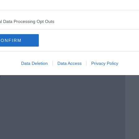
l Data Processing Opt Outs
CONFIRM
 tempo
Data Deletion
Data Access
Privacy Policy
e