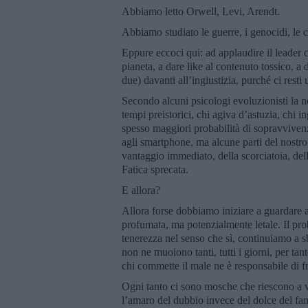
Abbiamo letto Orwell, Levi, Arendt.
Abbiamo studiato le guerre, i genocidi, le cr
Eppure eccoci qui: ad applaudire il leader c
pianeta, a dare like al contenuto tossico, a
due) davanti all’ingiustizia, purché ci resti
Secondo alcuni psicologi evoluzionisti la n
tempi preistorici, chi agiva d’astuzia, chi 
spesso maggiori probabilità di sopravvivenz
agli smartphone, ma alcune parti del nostro
vantaggio immediato, della scorciatoia, dell
Fatica sprecata.
E allora?
Allora forse dobbiamo iniziare a guardare a
profumata, ma potenzialmente letale. Il pr
tenerezza nel senso che sì, continuiamo a s
non ne muoiono tanti, tutti i giorni, per t
chi commette il male ne è responsabile di fr
Ogni tanto ci sono mosche che riescono a v
l’amaro del dubbio invece del dolce del fa