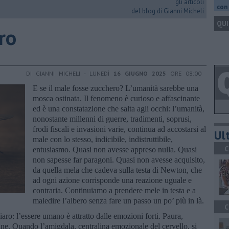
gli articoli
con 
del blog di Gianni Micheli
QUI
ero
DI GIANNI MICHELI - LUNEDÌ
16 GIUGNO 2025
ORE 08:00
E se il male fosse zucchero? L’umanità sarebbe una
mosca ostinata. Il fenomeno è curioso e affascinante
ed è una constatazione che salta agli occhi: l’umanità,
nonostante millenni di guerre, tradimenti, soprusi,
frodi fiscali e invasioni varie, continua ad accostarsi al
Ult
male con lo stesso, indicibile, indistruttibile,
C
entusiasmo. Quasi non avesse appreso nulla. Quasi
non sapesse far paragoni. Quasi non avesse acquisito,
da quella mela che cadeva sulla testa di Newton, che
ad ogni azione corrisponde una reazione uguale e
contraria. Continuiamo a prendere mele in testa e a
maledire l’albero senza fare un passo un po’ più in là.
C
iaro: l’essere umano è attratto dalle emozioni forti. Paura,
cune. Quando l’amigdala, centralina emozionale del cervello, si