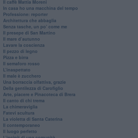
​Il caffè Mattia Moreni
​In casa ho una macchina del tempo
Professione: reporter
Architettura che abbaglia
​Senza tasche, un po’ come me
​Il presepe di San Martino
​Il mare d’autunno
​Lavare la coscienza
​Il pezzo di legno
​Pizza e birra
​Il semaforo rosso
​L’inaspettato
​Il male è zucchero
​Una borraccia olfattiva, grazie
​Della gentilezza di Carofiglio
Arte, piacere e Pinacoteca di Brera
​Il canto di chi trema
La chimeraviglia
​Fatevi scultura
​La violetta di Santa Caterina
​Il contemporaneo
​Il luogo perfetto
​L’incipit di una comunità