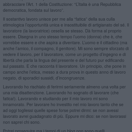
abbracciare l’Art. 1 della Costituzione: “L’Italia è una Repubblica
democratica, fondata sul lavoro”.
Il sostantivo lavoro unisce per me alla “fatica” della sua culla
etimologica l’opportunità unica e insostituibile di artigianato del sé. Il
lavoratore (la lavoratrice) cesella se stesso. Dà forma al proprio
essere. Disegna in uno stesso tempo l’uomo (donna) che è, che
vorrebbe essere e che aspira a diventare. L’uomo e il cittadino (ma
anche l’amico, il compagno, il genitore). Mi sono sempre sforzato di
vedere il lavoro, per il lavoratore, come un progetto d’ingegno e di
libertà che parla la lingua del presente e del futuro pur edificando
sul passato. E che racconta il lavoratore. Un principio, che pone in
campo anche l’etica, messo a dura prova in questo anno di lavoro
negato, di sporadici sussidi, d’incongruenze.
Lavorando ho rischiato di ferirmi seriamente almeno una volta per
una mia disattenzione. Lavorando ho sognato di lavorare (che
fatica!). Lavorando e studiando per il mio lavoro mi sono
innamorato. Per lavorare ho investito nel mio lavoro tanto che se
ad oggi togliessi quelle spese forse potrei dirmi: se non avessi
lavorato avrei guadagnato di più. Eppure mi dico: se non lavorassi
non saprei chi sono.
Potrei proseguire ma i tempi di un blog non sono quelli