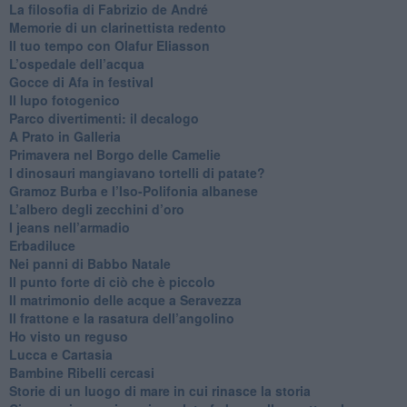
​La filosofia di Fabrizio de André
Memorie di un clarinettista redento
​Il tuo tempo con Olafur Eliasson
​L’ospedale dell’acqua
​Gocce di Afa in festival
​Il lupo fotogenico
​Parco divertimenti: il decalogo
​A Prato in Galleria
​Primavera nel Borgo delle Camelie
I dinosauri mangiavano tortelli di patate?
​Gramoz Burba e l’Iso-Polifonia albanese
L’albero degli zecchini d’oro
​I jeans nell’armadio
Erbadiluce
Nei panni di Babbo Natale
​Il punto forte di ciò che è piccolo
​Il matrimonio delle acque a Seravezza
​Il frattone e la rasatura dell’angolino
​Ho visto un reguso
Lucca e Cartasia
Bambine Ribelli cercasi
Storie di un luogo di mare in cui rinasce la storia