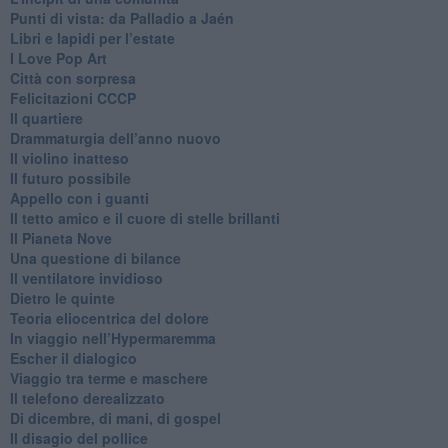
Punti di vista: da Palladio a Jaén
​Libri e lapidi per l’estate
​I Love Pop Art
Città con sorpresa
Felicitazioni CCCP
​Il quartiere
​Drammaturgia dell’anno nuovo
​Il violino inatteso
​Il futuro possibile
​Appello con i guanti
​Il tetto amico e il cuore di stelle brillanti
​Il Pianeta Nove
​Una questione di bilance
​Il ventilatore invidioso
​Dietro le quinte
​Teoria eliocentrica del dolore
In viaggio nell’Hypermaremma
​Escher il dialogico
​Viaggio tra terme e maschere
Il telefono derealizzato
​Di dicembre, di mani, di gospel
​Il disagio del pollice