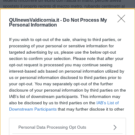
spostato il proprio recinto di mezzo metro, rubando centimetri ai
suoi possedimenti e non parlarci per tutto l’anno, memore del torto
subito. Poi, ecco il miracolo, lo stesso vicino sì presentava il giorno
QUInewsValdicornia.it -
Do Not Process My
in cui la mietitrebbia entrava nel campo di mio nonno, per offrire il
Personal Information
suo asino o semplicemente il suo aiuto fisico. Tutti quel giorno
lavoravano nello stesso campo, ognuno con le sue possibilità, c’era
If you wish to opt-out of the sale, sharing to third parties, or
chi metteva a disposizione gli attrezzi, chi il bestiame, chi portava
processing of your personal or sensitive information for
l’acqua, chi il mangiare. E non c’era una cosa che era più
targeted advertising by us, please use the below opt-out
importante di un'altra, c’era lo stesso entusiasmo in chi usava la
section to confirm your selection. Please note that after your
mietitrebbia, come in chi impugnava il forcone o chi portava
opt-out request is processed you may continue seeing
l’acqua.
interest-based ads based on personal information utilized by
Ecco, quando penso al lavoro mi viene in mente il giorno della
us or personal information disclosed to third parties prior to
mietitura, con il vivere sereno, nonostante la fatica fisica.»
your opt-out. You may separately opt-out of the further
«Ora sono in pensione. Mi ritengo fortunata di aver svolto un lavoro
disclosure of your personal information by third parties on the
autonomo, dove ho deciso io le esigenze, le priorità e i ritmi di
IAB’s list of downstream participants. This information may
quello che era da fare.»
also be disclosed by us to third parties on the
IAB’s List of
Downstream Participants
that may further disclose it to other
«Con l’arrivo della pandemia mi sono reso conto di quanto il lavoro
third parties.
per me fosse fondante. Ho vissuto l’assenza di concerti ed eventi
non solo come una mancanza economica ma anche come una
Personal Data Processing Opt Outs
possibilità in meno per esprimermi. Il lavoro per me è la possibilità