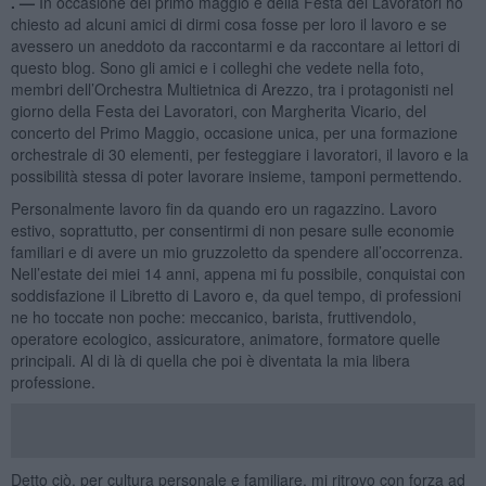
. —
In occasione del primo maggio e della Festa dei Lavoratori ho
chiesto ad alcuni amici di dirmi cosa fosse per loro il lavoro e se
avessero un aneddoto da raccontarmi e da raccontare ai lettori di
questo blog. Sono gli amici e i colleghi che vedete nella foto,
membri dell’Orchestra Multietnica di Arezzo, tra i protagonisti nel
giorno della Festa dei Lavoratori, con Margherita Vicario, del
concerto del Primo Maggio, occasione unica, per una formazione
orchestrale di 30 elementi, per festeggiare i lavoratori, il lavoro e la
possibilità stessa di poter lavorare insieme, tamponi permettendo.
Personalmente lavoro fin da quando ero un ragazzino. Lavoro
estivo, soprattutto, per consentirmi di non pesare sulle economie
familiari e di avere un mio gruzzoletto da spendere all’occorrenza.
Nell’estate dei miei 14 anni, appena mi fu possibile, conquistai con
soddisfazione il Libretto di Lavoro e, da quel tempo, di professioni
ne ho toccate non poche: meccanico, barista, fruttivendolo,
operatore ecologico, assicuratore, animatore, formatore quelle
principali. Al di là di quella che poi è diventata la mia libera
professione.
Detto ciò, per cultura personale e familiare, mi ritrovo con forza ad