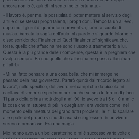
ancora non lo è, quindi mi sento molto fortunata.»
«Il lavoro è, per me, la possibilità di poter mettere al servizio degli
altri e di se stessi i propri talenti, i propri doni. Tempo fa un allievo,
dopo molti giorni di quarantena preventiva, tornò a scuola di
musica. Varcata la soglia dell'aula mi guardò e si guardò intorno e
disse sorridendo: Finalmente! Quel "finalmente" significava che,
forse, quello che affascina me sono riuscito a trasmetterlo a lui.
Questa è la più grande delle ricompense, questa è la preghiera che
rivolgo sempre: Fa che quello che affascina me possa affascinare
gli altri.»
«Mi hai fatto pensare a una cosa bella, che mi immerge nel
passato della mia giovinezza. Partirò quindi dal “ricordo legato al
lavoro”, nello specifico, del lavoro nei campi che da piccolo mi
capitava di vedere e sperimentare, anche se solo in forma di gioco.
Ti parlo della prima metà degli anni ‘90, io avevo tra i 5 e 10 anni e
la cosa che mi stupiva di più in quegli anni era vedere come, nel
momento della mietitura del grano tutti i problemi, le liti, lo sparlare
alle spalle del proprio vicino di casa si sciogliessero in un vivere
sereno e armonioso. Era una magia.
Mio nonno aveva un bel caratterino e mi è successo varie volte di
vederlo rincorrere un vicino con l’ascia in mano, perché aveva