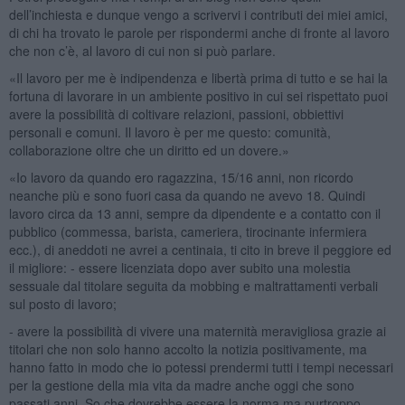
dell’inchiesta e dunque vengo a scrivervi i contributi dei miei amici,
di chi ha trovato le parole per rispondermi anche di fronte al lavoro
che non c’è, al lavoro di cui non si può parlare.
«Il lavoro per me è indipendenza e libertà prima di tutto e se hai la
fortuna di lavorare in un ambiente positivo in cui sei rispettato puoi
avere la possibilità di coltivare relazioni, passioni, obbiettivi
personali e comuni. Il lavoro è per me questo: comunità,
collaborazione oltre che un diritto ed un dovere.»
«Io lavoro da quando ero ragazzina, 15/16 anni, non ricordo
neanche più e sono fuori casa da quando ne avevo 18. Quindi
lavoro circa da 13 anni, sempre da dipendente e a contatto con il
pubblico (commessa, barista, cameriera, tirocinante infermiera
ecc.), di aneddoti ne avrei a centinaia, ti cito in breve il peggiore ed
il migliore: - essere licenziata dopo aver subito una molestia
sessuale dal titolare seguita da mobbing e maltrattamenti verbali
sul posto di lavoro;
- avere la possibilità di vivere una maternità meravigliosa grazie ai
titolari che non solo hanno accolto la notizia positivamente, ma
hanno fatto in modo che io potessi prendermi tutti i tempi necessari
per la gestione della mia vita da madre anche oggi che sono
passati anni. So che dovrebbe essere la norma ma purtroppo