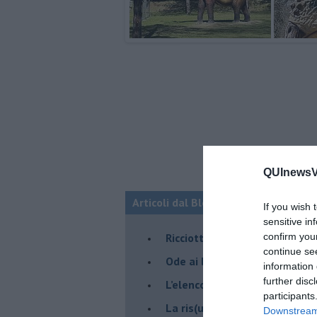
QUInewsVa
Articoli dal Blog “Pagine allegre” di
If you wish 
sensitive in
​Ricciotti Ensemble: ovunque e
confirm you
continue se
Ode ai lacci
information 
further disc
​L’elenco telefonico
participants
​La ris(u)onanza
Downstream 