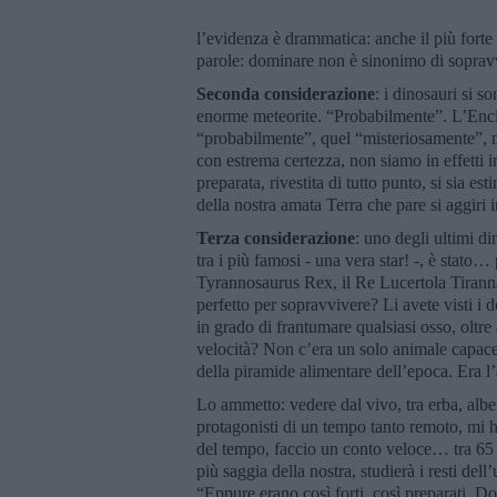
l’evidenza è drammatica: anche il più forte
parole: dominare non è sinonimo di soprav
Seconda considerazione
: i dinosauri si s
enorme meteorite. “Probabilmente”. L’Encic
“probabilmente”, quel “misteriosamente”, n
con estrema certezza, non siamo in effetti 
preparata, rivestita di tutto punto, si sia es
della nostra amata Terra che pare si aggiri
Terza considerazione
: uno degli ultimi di
tra i più famosi - una vera star! -, è stato…
Tyrannosaurus Rex, il Re Lucertola Tiranna
perfetto per sopravvivere? Li avete visti i
in grado di frantumare qualsiasi osso, oltre 
velocità? Non c’era un solo animale capace 
della piramide alimentare dell’epoca. Era 
Lo ammetto: vedere dal vivo, tra erba, alber
protagonisti di un tempo tanto remoto, mi h
del tempo, faccio un conto veloce… tra 65 
più saggia della nostra, studierà i resti dell
“Eppure erano così forti, così preparati. D