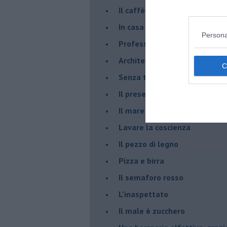
​Il caffè Mattia Moreni
​In casa ho una macchina del
Persona
Professione: reporter
Architettura che abbaglia
​Senza tasche, un po’ come m
​Il presepe di San Martino
​Il mare d’autunno
​Lavare la coscienza
​Il pezzo di legno
​Pizza e birra
​Il semaforo rosso
​L’inaspettato
​Il male è zucchero