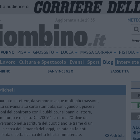
alla audience di
o
Aggiornato alle 19:35
METEO
Vene
IVORNO
PISA
GROSSETO
LUCCA
MASSA CARRARA
PISTOIA
Lavoro
Cultura e Spettacolo
Eventi
Sport
Blog
Interviste
MBINO
SAN VINCENZO
SASSETTA
Micheli
aureato in Lettere, da sempre insegue molteplici passioni,
lla scrivania alla carta stampata, coniugando il piacere
oni del confronto con il pubblico, nei panni di attore,
Q
maturgo e regista. Dal 2009 è iscritto all’Ordine dei
iversando nella scrittura del quotidiano le trame di un
A L
n cerca dell’umanità dell’oggi, ispirata dalle doti
di 
ibilità e della ricerca della felicità immateriale.
Vedi tutti
Scar