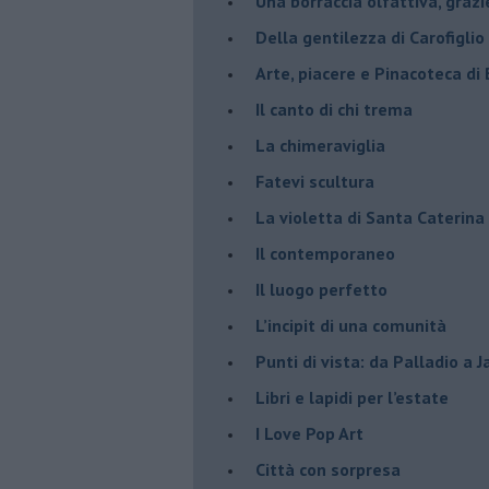
​Una borraccia olfattiva, grazi
​Della gentilezza di Carofiglio
Arte, piacere e Pinacoteca di
​Il canto di chi trema
La chimeraviglia
​Fatevi scultura
​La violetta di Santa Caterina
​Il contemporaneo
​Il luogo perfetto
​L’incipit di una comunità
Punti di vista: da Palladio a 
​Libri e lapidi per l’estate
​I Love Pop Art
Città con sorpresa