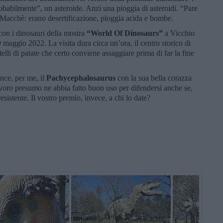
robabilmente”, un asteroide. Anzi una pioggia di asteroidi. “Pare
. Macchè: erano desertificazione, pioggia acida e bombe.
 con i dinosauri della mostra
“World Of Dinosaurs”
a Vicchio
9 maggio 2022. La visita dura circa un’ora, il centro storico di
telli di patate che certo conviene assaggiare prima di far la fine
ince, per me, il
Pachycephalosaurus
con la sua bella corazza
ivoro presumo ne abbia fatto buon uso per difendersi anche se,
esistente. Il vostro premio, invece, a chi lo date?