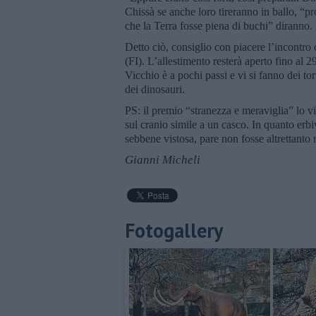
Chissà se anche loro tireranno in ballo, “p
che la Terra fosse piena di buchi” diranno
Detto ciò, consiglio con piacere l’incontro
(FI). L’allestimento resterà aperto fino al 2
Vicchio è a pochi passi e vi si fanno dei tor
dei dinosauri.
PS: il premio “stranezza e meraviglia” lo v
sul cranio simile a un casco. In quanto erb
sebbene vistosa, pare non fosse altrettanto r
Gianni Micheli
Fotogallery