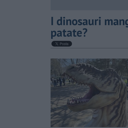
I dinosauri mang
patate?