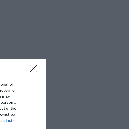
sonal or
ection to
ou may
 personal
out of the
 downstream
B’s List of