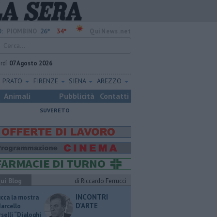
26°
34°
:
PIOMBINO
QuiNews.net
rdì
07 Agosto 2026
PRATO
FIRENZE
SIENA
AREZZO
Animali
Pubblicità
Contatti
SUVERETO
ui Blog
di Riccardo Ferrucci
INCONTRI
ucca la mostra
D'ARTE
Marcello
selli “Dialoghi