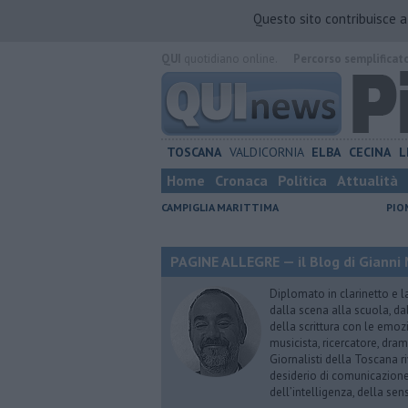
Questo sito contribuisce 
QUI
quotidiano online.
Percorso semplificat
TOSCANA
VALDICORNIA
ELBA
CECINA
L
Home
Cronaca
Politica
Attualità
CAMPIGLIA MARITTIMA
PIO
PAGINE ALLEGRE — il Blog di Gianni 
Diplomato in clarinetto e l
dalla scena alla scuola, da
della scrittura con le emozi
musicista, ricercatore, dram
Giornalisti della Toscana r
desiderio di comunicazione i
dell’intelligenza, della sens