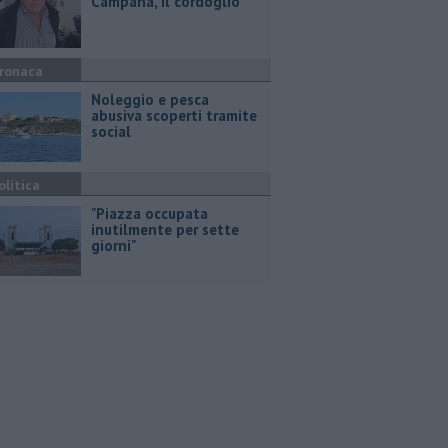
Campana, il cordoglio
ronaca
Noleggio e pesca
abusiva scoperti tramite
social
olitica
"Piazza occupata
inutilmente per sette
giorni"