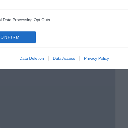
 tempo
l Data Processing Opt Outs
CONFIRM
e
Data Deletion
Data Access
Privacy Policy