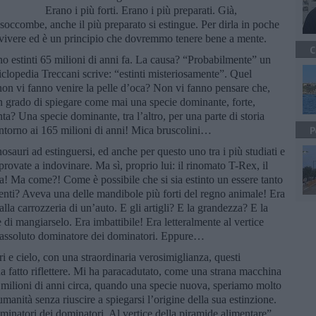
Erano i più forti. Erano i più preparati. Già,
 soccombe, anche il più preparato si estingue. Per dirla in poche
vivere ed è un principio che dovremmo tenere bene a mente.
C
ono estinti 65 milioni di anni fa. La causa? “Probabilmente” un
lopedia Treccani scrive: “estinti misteriosamente”. Quel
on vi fanno venire la pelle d’oca? Non vi fanno pensare che,
in grado di spiegare come mai una specie dominante, forte,
tinta? Una specie dominante, tra l’altro, per una parte di storia
 intorno ai 165 milioni di anni! Mica bruscolini…
P
nosauri ad estinguersi, ed anche per questo uno tra i più studiati e
 provate a indovinare. Ma sì, proprio lui: il rinomato T-Rex, il
! Ma come?! Come è possibile che si sia estinto un essere tanto
 denti? Aveva una delle mandibole più forti del regno animale! Era
alla carrozzeria di un’auto. E gli artigli? E la grandezza? E la
di mangiarselo. Era imbattibile! Era letteralmente al vertice
l’assoluto dominatore dei dominatori. Eppure…
i e cielo, con una straordinaria verosimiglianza, questi
a fatto riflettere. Mi ha paracadutato, come una strana macchina
milioni di anni circa, quando una specie nuova, speriamo molto
’umanità senza riuscire a spiegarsi l’origine della sua estinzione.
ominatori dei dominatori. Al vertice della piramide alimentare”.