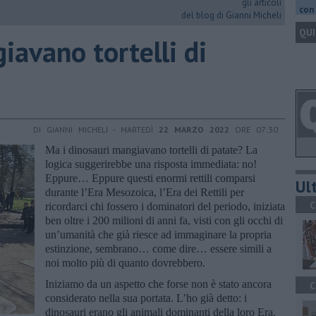
gli articoli
con 
del blog di Gianni Micheli
QUI
iavano tortelli di
DI GIANNI MICHELI - MARTEDÌ
22 MARZO 2022
ORE 07:30
Ma i dinosauri mangiavano tortelli di patate? La
logica suggerirebbe una risposta immediata: no!
Eppure… Eppure questi enormi rettili comparsi
Ult
durante l’Era Mesozoica, l’Era dei Rettili per
C
ricordarci chi fossero i dominatori del periodo, iniziata
ben oltre i 200 milioni di anni fa, visti con gli occhi di
un’umanità che già riesce ad immaginare la propria
estinzione, sembrano… come dire… essere simili a
noi molto più di quanto dovrebbero.
Iniziamo da un aspetto che forse non è stato ancora
C
considerato nella sua portata. L’ho già detto: i
dinosauri erano gli animali dominanti della loro Era.