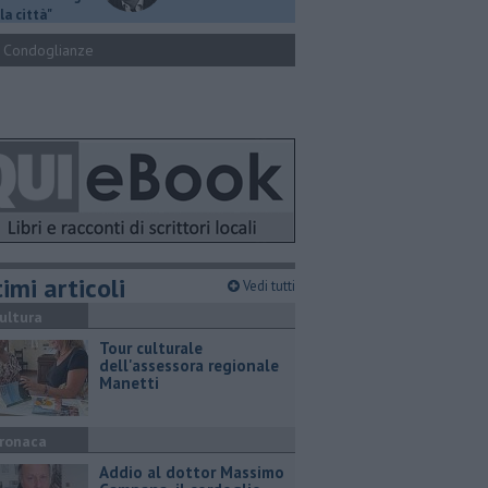
la città"
Condoglianze
imi articoli
Vedi tutti
ultura
Tour culturale
dell'assessora regionale
Manetti
ronaca
Addio al dottor Massimo