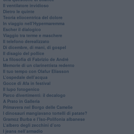
​Il ventilatore invidioso
​Dietro le quinte
​Teoria eliocentrica del dolore
In viaggio nell’Hypermaremma
​Escher il dialogico
​Viaggio tra terme e maschere
Il telefono derealizzato
​Di dicembre, di mani, di gospel
​Il disagio del pollice
​La filosofia di Fabrizio de André
Memorie di un clarinettista redento
​Il tuo tempo con Olafur Eliasson
​L’ospedale dell’acqua
​Gocce di Afa in festival
​Il lupo fotogenico
​Parco divertimenti: il decalogo
​A Prato in Galleria
​Primavera nel Borgo delle Camelie
I dinosauri mangiavano tortelli di patate?
​Gramoz Burba e l’Iso-Polifonia albanese
L’albero degli zecchini d’oro
​I jeans nell’armadio