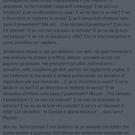
sequenza, mi ha mandato i seguenti messaggi: E se poi non
funziona? E se mi dimentichi in casa? E se mi lasci in un bar? E se
ti dimentichi di mettermi in carica? E se ti dimentichi d’infilare nello
zaino il powerbank? Ma poi… l’hai caricato il powerbank? E se non
c’è internet? E se non hai ricaricato la scheda? E se va via la luce
nel palazzo? E se c’è un blackout in città? Con la crisi energetica in
corso potrebbe pur capitare…
Sentendosi chiave e non più telefono, non solo, da quel momento il
mio telefono ha iniziato a soffrire, vibrare, scivolare anche nel
pagarmi gli acquisti, nel prenotarmi gli uffici, nell’indicarmi i
semafori, nello scegliermi gli abiti, perfino nel tagliarmi le unghie. E
nel frattempo la mia ansia è andata aumentando nel tentativo di
rispondere alle sue domande… E se lo dimentico in casa? E se lo
lascio in un bar? E se dimentico di metterlo in carica? E se
dimentico d’infilare nello zaino il powerbank? Ma poi… l’ho caricato
il powerbank? E se non c’è internet? E se non ho ricaricato la
scheda? E se va via la luce nel palazzo? E se c’è un blackout in
città? C’è chi scrive: “In Europa è allerta blackout”… sarà vero?
Panico!
Non so. Vorrei portare il mio telefono da un analista ma dubito che
possa servire a qualcosa. Nell’attesa sto seriamente pensando ad