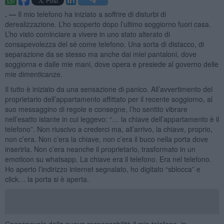
. —
Il mio telefono ha iniziato a soffrire di disturbi di
derealizzazione. L’ho scoperto dopo l’ultimo soggiorno fuori casa.
L’ho visto cominciare a vivere in uno stato alterato di
consapevolezza del sé come telefono. Una sorta di distacco, di
separazione da se stesso ma anche dai miei pantaloni, dove
soggiorna e dalle mie mani, dove opera e presiede al governo delle
mie dimenticanze.
Il tutto è iniziato da una sensazione di panico. All’avvertimento del
proprietario dell’appartamento affittato per il recente soggiorno, al
suo messaggino di regole e consegne, l’ho sentito vibrare
nell’esatto istante in cui leggevo: “… la chiave dell’appartamento è il
telefono”. Non riuscivo a crederci ma, all’arrivo, la chiave, proprio,
non c’era. Non c’era la chiave, non c’era il buco nella porta dove
inserirla. Non c’era neanche il proprietario, trasformato in un
emoticon su whatsapp. La chiave era il telefono. Era nel telefono.
Ho aperto l’indirizzo internet segnalato, ho digitato “sblocca” e
click… la porta si è aperta.
Consapevole della nuova responsabilità il mio telefono, in