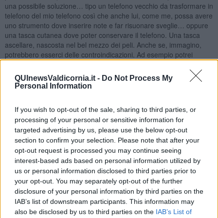
una possibile soluzione… tipo un telefono vecchio da trasformare in
telefono del mio telefono così che anche lui, come me, possa avere
uno strumento dove inserire note e far risuonare sveglie… oppure
una tasca cutanea dove poter conservare il telefono. Una tasca
ascellare, nascosta nel bel mezzo dei peli. Anche se, immagino,
potrebbero esserci delle controindicazioni. Ad esempio potrei
correre il rischio di aprire la porta di casa, o fare un bonifico ad uno
sconosciuto, per sbaglio, soltanto per asciugarmi il sudore. E con
QUInewsValdicornia.it -
Do Not Process My
queste temperature capiterà di certo. Ci sono: mi farò impiantare
Personal Information
una tasca cutanea dove conservare il telefono del mio telefono per
tutte le emergenze. E il mio telefono… continuerò a tenerlo in
If you wish to opt-out of the sale, sharing to third parties, or
tasca.
processing of your personal or sensitive information for
Gianni Micheli
targeted advertising by us, please use the below opt-out
section to confirm your selection. Please note that after your
opt-out request is processed you may continue seeing
interest-based ads based on personal information utilized by
us or personal information disclosed to third parties prior to
your opt-out. You may separately opt-out of the further
Se vuoi leggere le notizie principali della Toscana iscriviti alla
disclosure of your personal information by third parties on the
Newsletter QUInews - ToscanaMedia.
Arriva gratis tutti i giorni
IAB’s list of downstream participants. This information may
alle 20:00 direttamente nella tua casella di posta.
also be disclosed by us to third parties on the
IAB’s List of