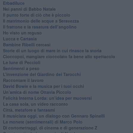
Erbadiluce
Nei panni di Babbo Natale
​Il punto forte di ciò che è piccolo
​Il matrimonio delle acque a Seravezza
​Il frattone e la rasatura dell’angolino
​Ho visto un reguso
Lucca e Cartasia
Bambine Ribelli cercasi
Storie di un luogo di mare in cui rinasce la storia
Cioccopoi, mangiare cioccolato fa bene allo spettacolo
​Le lune di Peccioli
​Sentimenti a peso
​L’invenzione del Giardino dei Tarocchi
​Raccontare il lavoro
David Bowie e la musica per i tuoi occhi
Un’amica di nome Ottavia Piccolo
​Felicità Interna Lorda: un’idea per muoversi
​La casa sola, un video racconto
​Città, metafore e fantasmi
Il musicista oggi, un dialogo con Gennaro Spinelli
Le monete (sentimentali) di Marco Polo
​Di cortometraggi, di cinema e di generazione Z