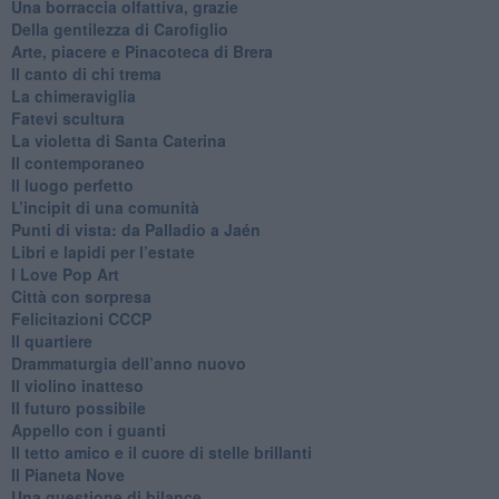
​Una borraccia olfattiva, grazie
​Della gentilezza di Carofiglio
Arte, piacere e Pinacoteca di Brera
​Il canto di chi trema
La chimeraviglia
​Fatevi scultura
​La violetta di Santa Caterina
​Il contemporaneo
​Il luogo perfetto
​L’incipit di una comunità
Punti di vista: da Palladio a Jaén
​Libri e lapidi per l’estate
​I Love Pop Art
Città con sorpresa
Felicitazioni CCCP
​Il quartiere
​Drammaturgia dell’anno nuovo
​Il violino inatteso
​Il futuro possibile
​Appello con i guanti
​Il tetto amico e il cuore di stelle brillanti
​Il Pianeta Nove
​Una questione di bilance