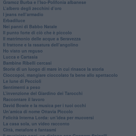
​Gramoz Burba e l’Iso-Polifonia albanese
L’albero degli zecchini d’oro
​I jeans nell’armadio
Erbadiluce
Nei panni di Babbo Natale
​Il punto forte di ciò che è piccolo
​Il matrimonio delle acque a Seravezza
​Il frattone e la rasatura dell’angolino
​Ho visto un reguso
Lucca e Cartasia
Bambine Ribelli cercasi
Storie di un luogo di mare in cui rinasce la storia
Cioccopoi, mangiare cioccolato fa bene allo spettacolo
​Le lune di Peccioli
​Sentimenti a peso
​L’invenzione del Giardino dei Tarocchi
​Raccontare il lavoro
David Bowie e la musica per i tuoi occhi
Un’amica di nome Ottavia Piccolo
​Felicità Interna Lorda: un’idea per muoversi
​La casa sola, un video racconto
​Città, metafore e fantasmi
Il musicista oggi, un dialogo con Gennaro Spinelli