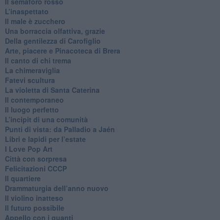
​Il semaforo rosso
​L’inaspettato
​Il male è zucchero
​Una borraccia olfattiva, grazie
​Della gentilezza di Carofiglio
Arte, piacere e Pinacoteca di Brera
​Il canto di chi trema
La chimeraviglia
​Fatevi scultura
​La violetta di Santa Caterina
​Il contemporaneo
​Il luogo perfetto
​L’incipit di una comunità
Punti di vista: da Palladio a Jaén
​Libri e lapidi per l’estate
​I Love Pop Art
Città con sorpresa
Felicitazioni CCCP
​Il quartiere
​Drammaturgia dell’anno nuovo
​Il violino inatteso
​Il futuro possibile
​Appello con i guanti