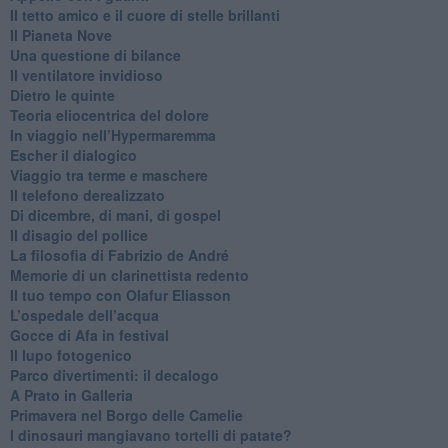
​Il tetto amico e il cuore di stelle brillanti
​Il Pianeta Nove
​Una questione di bilance
​Il ventilatore invidioso
​Dietro le quinte
​Teoria eliocentrica del dolore
In viaggio nell’Hypermaremma
​Escher il dialogico
​Viaggio tra terme e maschere
Il telefono derealizzato
​Di dicembre, di mani, di gospel
​Il disagio del pollice
​La filosofia di Fabrizio de André
Memorie di un clarinettista redento
​Il tuo tempo con Olafur Eliasson
​L’ospedale dell’acqua
​Gocce di Afa in festival
​Il lupo fotogenico
​Parco divertimenti: il decalogo
​A Prato in Galleria
​Primavera nel Borgo delle Camelie
I dinosauri mangiavano tortelli di patate?