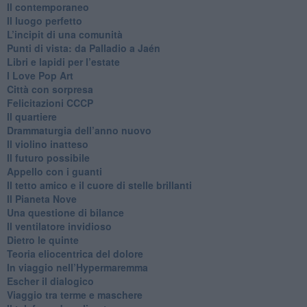
​Il contemporaneo
​Il luogo perfetto
​L’incipit di una comunità
Punti di vista: da Palladio a Jaén
​Libri e lapidi per l’estate
​I Love Pop Art
Città con sorpresa
Felicitazioni CCCP
​Il quartiere
​Drammaturgia dell’anno nuovo
​Il violino inatteso
​Il futuro possibile
​Appello con i guanti
​Il tetto amico e il cuore di stelle brillanti
​Il Pianeta Nove
​Una questione di bilance
​Il ventilatore invidioso
​Dietro le quinte
​Teoria eliocentrica del dolore
In viaggio nell’Hypermaremma
​Escher il dialogico
​Viaggio tra terme e maschere