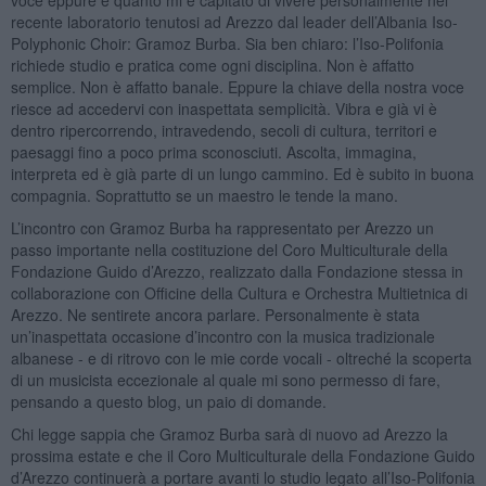
recente laboratorio tenutosi ad Arezzo dal leader dell’Albania Iso-
Polyphonic Choir: Gramoz Burba. Sia ben chiaro: l’Iso-Polifonia
richiede studio e pratica come ogni disciplina. Non è affatto
semplice. Non è affatto banale. Eppure la chiave della nostra voce
riesce ad accedervi con inaspettata semplicità. Vibra e già vi è
dentro ripercorrendo, intravedendo, secoli di cultura, territori e
paesaggi fino a poco prima sconosciuti. Ascolta, immagina,
interpreta ed è già parte di un lungo cammino. Ed è subito in buona
compagnia. Soprattutto se un maestro le tende la mano.
L’incontro con Gramoz Burba ha rappresentato per Arezzo un
passo importante nella costituzione del Coro Multiculturale della
Fondazione Guido d’Arezzo, realizzato dalla Fondazione stessa in
collaborazione con Officine della Cultura e Orchestra Multietnica di
Arezzo. Ne sentirete ancora parlare. Personalmente è stata
un’inaspettata occasione d’incontro con la musica tradizionale
albanese - e di ritrovo con le mie corde vocali - oltreché la scoperta
di un musicista eccezionale al quale mi sono permesso di fare,
pensando a questo blog, un paio di domande.
Chi legge sappia che Gramoz Burba sarà di nuovo ad Arezzo la
prossima estate e che il Coro Multiculturale della Fondazione Guido
d’Arezzo continuerà a portare avanti lo studio legato all’Iso-Polifonia