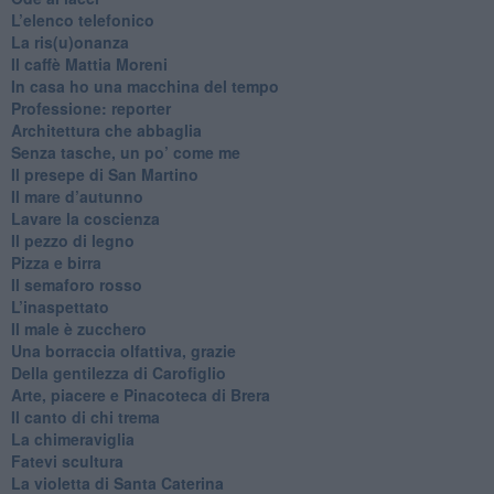
​L’elenco telefonico
​La ris(u)onanza
​Il caffè Mattia Moreni
​In casa ho una macchina del tempo
Professione: reporter
Architettura che abbaglia
​Senza tasche, un po’ come me
​Il presepe di San Martino
​Il mare d’autunno
​Lavare la coscienza
​Il pezzo di legno
​Pizza e birra
​Il semaforo rosso
​L’inaspettato
​Il male è zucchero
​Una borraccia olfattiva, grazie
​Della gentilezza di Carofiglio
Arte, piacere e Pinacoteca di Brera
​Il canto di chi trema
La chimeraviglia
​Fatevi scultura
​La violetta di Santa Caterina