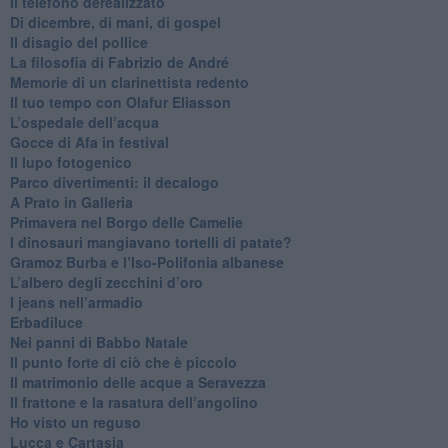
Il telefono derealizzato
​Di dicembre, di mani, di gospel
​Il disagio del pollice
​La filosofia di Fabrizio de André
Memorie di un clarinettista redento
​Il tuo tempo con Olafur Eliasson
​L’ospedale dell’acqua
​Gocce di Afa in festival
​Il lupo fotogenico
​Parco divertimenti: il decalogo
​A Prato in Galleria
​Primavera nel Borgo delle Camelie
I dinosauri mangiavano tortelli di patate?
​Gramoz Burba e l’Iso-Polifonia albanese
L’albero degli zecchini d’oro
​I jeans nell’armadio
Erbadiluce
Nei panni di Babbo Natale
​Il punto forte di ciò che è piccolo
​Il matrimonio delle acque a Seravezza
​Il frattone e la rasatura dell’angolino
​Ho visto un reguso
Lucca e Cartasia