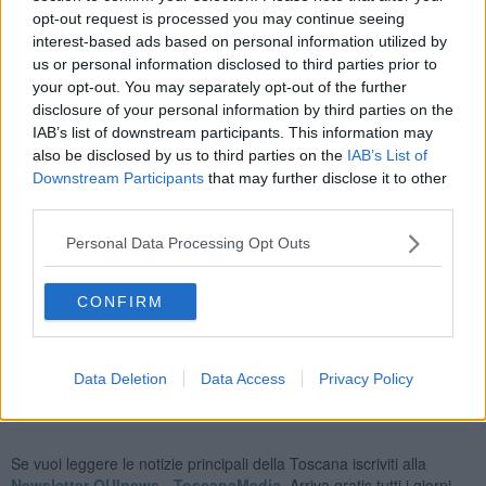
specialmente quella che pratichiamo noi in questi giorni del sud
opt-out request is processed you may continue seeing
sud-ovest dell’Albania, è un po’ come una bella sposa che nessuno
interest-based ads based on personal information utilized by
deve sposare. E deve restare così. Queste influenze non giovano
us or personal information disclosed to third parties prior to
all’Iso-Polifonia.
your opt-out. You may separately opt-out of the further
disclosure of your personal information by third parties on the
Un’ultima domanda. Una curiosità nata a seguito di questi
IAB’s list of downstream participants. This information may
giorni di laboratorio. Esiste una differenza fra i canti per il coro
also be disclosed by us to third parties on the
IAB’s List of
femminile e quelli per il coro maschile?
Downstream Participants
that may further disclose it to other
Sì. Le canzoni dedicate al coro femminile sono prevalentemente
third parties.
canzoni liriche oppure di lutto, di sofferenza, di pianto. Sono più
melodiose. Quelle per il coro maschile cantano di guerre, di virilità,
Personal Data Processing Opt Outs
dell’essere uomini. Sono più dinamiche.
L’intervista è stata possibile anche grazie all’aiuto di Mariel Tahiraj.
CONFIRM
Gianni Micheli
Data Deletion
Data Access
Privacy Policy
Se vuoi leggere le notizie principali della Toscana iscriviti alla
Newsletter QUInews - ToscanaMedia.
Arriva gratis tutti i giorni