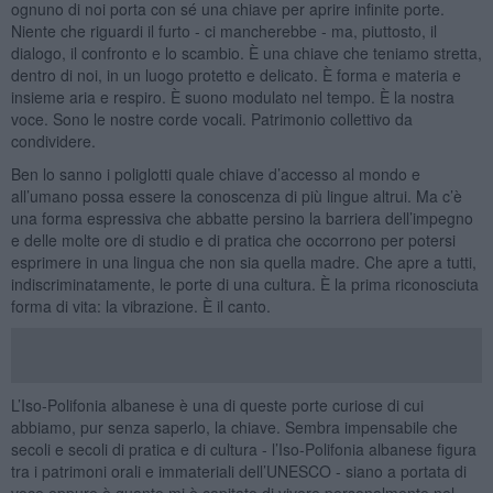
ognuno di noi porta con sé una chiave per aprire infinite porte.
Niente che riguardi il furto - ci mancherebbe - ma, piuttosto, il
dialogo, il confronto e lo scambio. È una chiave che teniamo stretta,
dentro di noi, in un luogo protetto e delicato. È forma e materia e
insieme aria e respiro. È suono modulato nel tempo. È la nostra
voce. Sono le nostre corde vocali. Patrimonio collettivo da
condividere.
Ben lo sanno i poliglotti quale chiave d’accesso al mondo e
all’umano possa essere la conoscenza di più lingue altrui. Ma c’è
una forma espressiva che abbatte persino la barriera dell’impegno
e delle molte ore di studio e di pratica che occorrono per potersi
esprimere in una lingua che non sia quella madre. Che apre a tutti,
indiscriminatamente, le porte di una cultura. È la prima riconosciuta
forma di vita: la vibrazione. È il canto.
L’Iso-Polifonia albanese è una di queste porte curiose di cui
abbiamo, pur senza saperlo, la chiave. Sembra impensabile che
secoli e secoli di pratica e di cultura - l’Iso-Polifonia albanese figura
tra i patrimoni orali e immateriali dell’UNESCO - siano a portata di
voce eppure è quanto mi è capitato di vivere personalmente nel