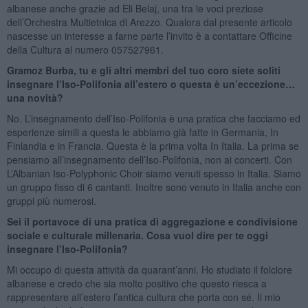
albanese anche grazie ad Eli Belaj, una tra le voci preziose
dell’Orchestra Multietnica di Arezzo. Qualora dal presente articolo
nascesse un interesse a farne parte l’invito è a contattare Officine
della Cultura al numero 057527961.
Gramoz Burba, tu e gli altri membri del tuo coro siete soliti
insegnare l’Iso-Polifonia all’estero o questa è un’eccezione…
una novità?
No. L’insegnamento dell’Iso-Polifonia è una pratica che facciamo ed
esperienze simili a questa le abbiamo già fatte in Germania, In
Finlandia e in Francia. Questa è la prima volta In Italia. La prima se
pensiamo all’insegnamento dell’Iso-Polifonia, non ai concerti. Con
L’Albanian Iso-Polyphonic Choir siamo venuti spesso in Italia. Siamo
un gruppo fisso di 6 cantanti. Inoltre sono venuto in Italia anche con
gruppi più numerosi.
Sei il portavoce di una pratica di aggregazione e condivisione
sociale e culturale millenaria. Cosa vuol dire per te oggi
insegnare l’Iso-Polifonia?
Mi occupo di questa attività da quarant’anni. Ho studiato il folclore
albanese e credo che sia molto positivo che questo riesca a
rappresentare all’estero l’antica cultura che porta con sé. Il mio