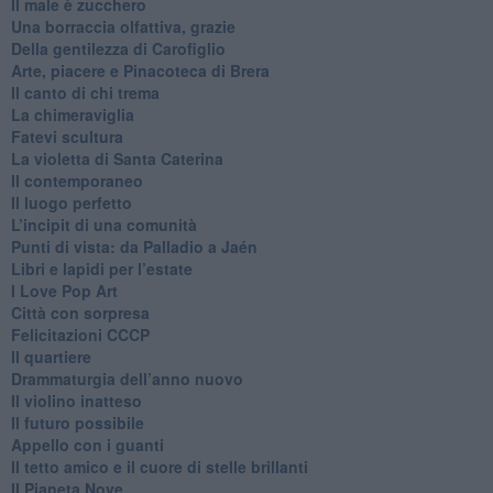
​Il male è zucchero
​Una borraccia olfattiva, grazie
​Della gentilezza di Carofiglio
Arte, piacere e Pinacoteca di Brera
​Il canto di chi trema
La chimeraviglia
​Fatevi scultura
​La violetta di Santa Caterina
​Il contemporaneo
​Il luogo perfetto
​L’incipit di una comunità
Punti di vista: da Palladio a Jaén
​Libri e lapidi per l’estate
​I Love Pop Art
Città con sorpresa
Felicitazioni CCCP
​Il quartiere
​Drammaturgia dell’anno nuovo
​Il violino inatteso
​Il futuro possibile
​Appello con i guanti
​Il tetto amico e il cuore di stelle brillanti
​Il Pianeta Nove