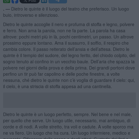
. —
Dietro le quinte è il luogo del teatro che preferisco. Un luogo
buio, introverso e silenzioso.
Dietro le quinte accoglie il nero e profuma di stoffa e legno, polvere
e ferro. Non ama la parola, non ne fa parte. La parola ha casa
altrove: pochi metri più in là, pochi centimetri, un passo. Un altrove
prossimo eppure lontano. Ama il sussurro, il soffio, il respiro che
cambia colore. Il passo reiterato dell’ansia e dell’attesa. Dietro le
quinte è il tempio del sudore, del legno ferito, del chiodo colpito, del
sogno tenuto al confino in un vecchio baule. Dell’aria che spazza la
polvere nei giorni della prova e della prima. Dei grandi portoni dove
perfino un tir può far capolino e delle poche finestre, a volte
nessuna, ché dietro le quinte non c’è voglia di guardare il cielo: qui,
il cielo, è una striscia di stoffa appesa ad una cantinella.
Dietro le quinte è un luogo perfetto, sempre. Nel bene e nel male,
per quello che serve. Un luogo utile, necessario, mai ambiguo, di
corde e di nodi. A volte stretto, tra voli e cadute. A volte sporco ma
ne va fiero. Un luogo che ha cura. Un luogo infermiere, medico e
avvocato. Difensore delle scene e degli attori. Custode dei fari e