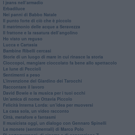
​I jeans nell’armadio
Erbadiluce
Nei panni di Babbo Natale
​Il punto forte di ciò che è piccolo
​Il matrimonio delle acque a Seravezza
​Il frattone e la rasatura dell’angolino
​Ho visto un reguso
Lucca e Cartasia
Bambine Ribelli cercasi
Storie di un luogo di mare in cui rinasce la storia
Cioccopoi, mangiare cioccolato fa bene allo spettacolo
​Le lune di Peccioli
​Sentimenti a peso
​L’invenzione del Giardino dei Tarocchi
​Raccontare il lavoro
David Bowie e la musica per i tuoi occhi
Un’amica di nome Ottavia Piccolo
​Felicità Interna Lorda: un’idea per muoversi
​La casa sola, un video racconto
​Città, metafore e fantasmi
Il musicista oggi, un dialogo con Gennaro Spinelli
Le monete (sentimentali) di Marco Polo
​Di cortometraggi, di cinema e di generazione Z