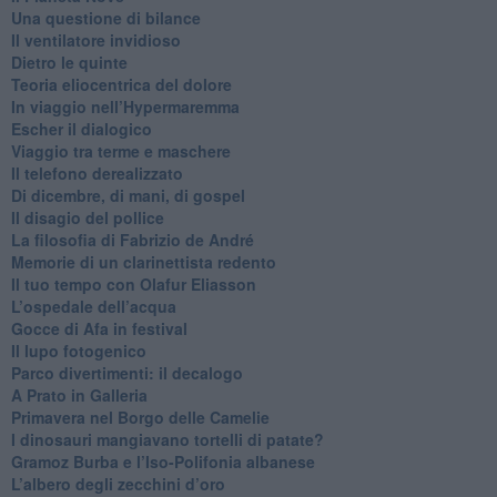
​Una questione di bilance
​Il ventilatore invidioso
​Dietro le quinte
​Teoria eliocentrica del dolore
In viaggio nell’Hypermaremma
​Escher il dialogico
​Viaggio tra terme e maschere
Il telefono derealizzato
​Di dicembre, di mani, di gospel
​Il disagio del pollice
​La filosofia di Fabrizio de André
Memorie di un clarinettista redento
​Il tuo tempo con Olafur Eliasson
​L’ospedale dell’acqua
​Gocce di Afa in festival
​Il lupo fotogenico
​Parco divertimenti: il decalogo
​A Prato in Galleria
​Primavera nel Borgo delle Camelie
I dinosauri mangiavano tortelli di patate?
​Gramoz Burba e l’Iso-Polifonia albanese
L’albero degli zecchini d’oro