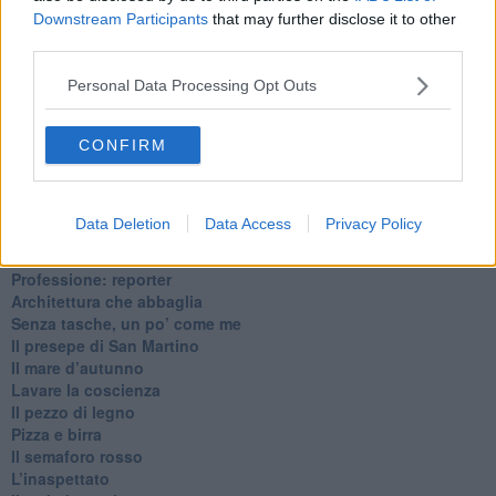
Downstream Participants
that may further disclose it to other
third parties.
Ti potrebbe interessare anche:
Personal Data Processing Opt Outs
Articoli dal Blog “Pagine allegre” di Gianni Micheli
​Ricciotti Ensemble: ovunque e per tutti
CONFIRM
Ode ai lacci
​L’elenco telefonico
​La ris(u)onanza
Data Deletion
Data Access
Privacy Policy
​Il caffè Mattia Moreni
​In casa ho una macchina del tempo
Professione: reporter
Architettura che abbaglia
​Senza tasche, un po’ come me
​Il presepe di San Martino
​Il mare d’autunno
​Lavare la coscienza
​Il pezzo di legno
​Pizza e birra
​Il semaforo rosso
​L’inaspettato