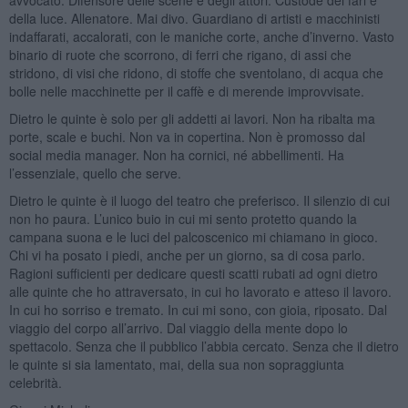
della luce. Allenatore. Mai divo. Guardiano di artisti e macchinisti
indaffarati, accalorati, con le maniche corte, anche d’inverno. Vasto
binario di ruote che scorrono, di ferri che rigano, di assi che
stridono, di visi che ridono, di stoffe che sventolano, di acqua che
bolle nelle macchinette per il caffè e di merende improvvisate.
Dietro le quinte è solo per gli addetti ai lavori. Non ha ribalta ma
porte, scale e buchi. Non va in copertina. Non è promosso dal
social media manager. Non ha cornici, né abbellimenti. Ha
l’essenziale, quello che serve.
Dietro le quinte è il luogo del teatro che preferisco. Il silenzio di cui
non ho paura. L’unico buio in cui mi sento protetto quando la
campana suona e le luci del palcoscenico mi chiamano in gioco.
Chi vi ha posato i piedi, anche per un giorno, sa di cosa parlo.
Ragioni sufficienti per dedicare questi scatti rubati ad ogni dietro
alle quinte che ho attraversato, in cui ho lavorato e atteso il lavoro.
In cui ho sorriso e tremato. In cui mi sono, con gioia, riposato. Dal
viaggio del corpo all’arrivo. Dal viaggio della mente dopo lo
spettacolo. Senza che il pubblico l’abbia cercato. Senza che il dietro
le quinte si sia lamentato, mai, della sua non sopraggiunta
celebrità.