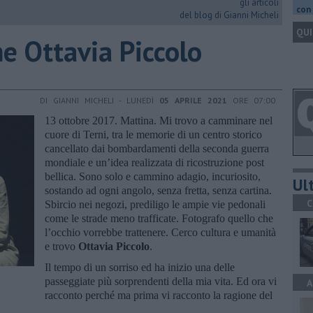
gli articoli
con 
del blog di Gianni Micheli
QUI
e Ottavia Piccolo
DI GIANNI MICHELI - LUNEDÌ
05 APRILE 2021
ORE 07:00
13 ottobre 2017. Mattina. Mi trovo a camminare nel
cuore di Terni, tra le memorie di un centro storico
cancellato dai bombardamenti della seconda guerra
mondiale e un’idea realizzata di ricostruzione post
bellica. Sono solo e cammino adagio, incuriosito,
Ult
sostando ad ogni angolo, senza fretta, senza cartina.
C
Sbircio nei negozi, prediligo le ampie vie pedonali
come le strade meno trafficate. Fotografo quello che
l’occhio vorrebbe trattenere. Cerco cultura e umanità
e trovo
Ottavia Piccolo
.
Il tempo di un sorriso ed ha inizio una delle
passeggiate più sorprendenti della mia vita. Ed ora vi
A
racconto perché ma prima vi racconto la ragione del