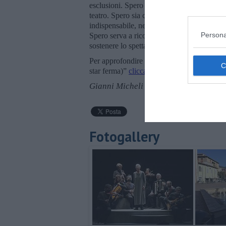
esclusioni. Spero possa essere un’occasione d
teatro. Spero sia capace di rendere quell’idea
indispensabile, necessario, essenziale per 
Persona
Spero serva a ricordarci, tra le prime cose
sostenere lo spettacolo dal vivo. L’incontr
Per approfondire ulteriori notizie e molte 
star ferma)”
clicca qui
Gianni Micheli
Fotogallery