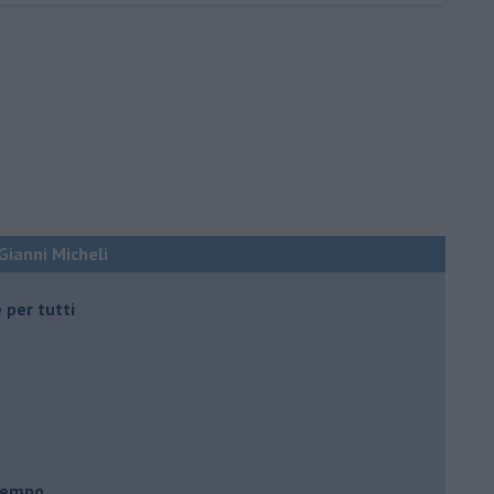
 Gianni Micheli
 per tutti
 tempo