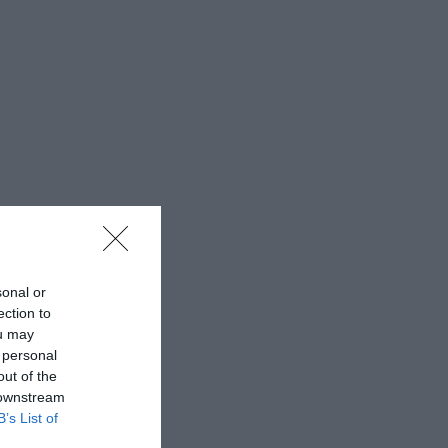
sonal or
ection to
ou may
 personal
out of the
 downstream
B’s List of