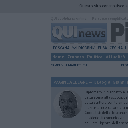
Questo sito contribuisce 
QUI
quotidiano online.
Percorso semplificat
TOSCANA
VALDICORNIA
ELBA
CECINA
L
Home
Cronaca
Politica
Attualità
CAMPIGLIA MARITTIMA
PIO
PAGINE ALLEGRE — il Blog di Gianni 
Diplomato in clarinetto e l
dalla scena alla scuola, da
della scrittura con le emozi
musicista, ricercatore, dram
Giornalisti della Toscana r
desiderio di comunicazione i
dell’intelligenza, della sens