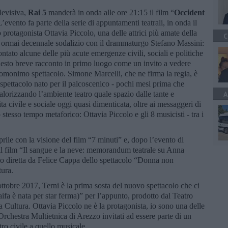
elevisiva,
Rai 5
manderà in onda alle ore 21:15 il film “
Occident
L’evento fa parte della serie di appuntamenti teatrali, in onda il
protagonista Ottavia Piccolo, una delle attrici più amate della
C
o ormai decennale sodalizio con il drammaturgo Stefano Massini:
tato alcune delle più acute emergenze civili, sociali e politiche
uesto breve racconto in primo luogo come un invito a vedere
l’omonimo spettacolo. Simone Marcelli, che ne firma la regia, è
 spettacolo nato per il palcoscenico - pochi mesi prima che
alorizzando l’ambiente teatro quale spazio dalle tante e
A
a civile e sociale oggi quasi dimenticata, oltre ai messaggeri di
tesso tempo metaforico: Ottavia Piccolo e gli 8 musicisti - tra i
rile con la visione del film “7 minuti” e, dopo l’evento di
 il film “Il sangue e la neve: memorandum teatrale su Anna
mo diretta da Felice Cappa dello spettacolo “Donna non
tura.
ttobre 2017, Terni è la prima sosta del nuovo spettacolo che ci
fa è nata per star ferma)” per l’appunto, prodotto dal Teatro
a Cultura. Ottavia Piccolo ne è la protagonista, io sono una delle
’Orchestra Multietnica di Arezzo invitati ad essere parte di un
ro civile a quello musicale.