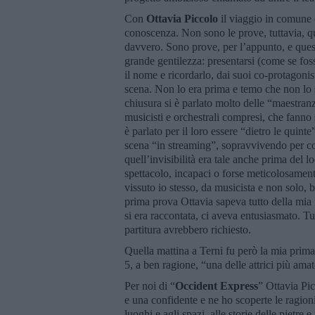
Con
Ottavia Piccolo
il viaggio in comune 
conoscenza. Non sono le prove, tuttavia, qu
davvero. Sono prove, per l’appunto, e quest
grande gentilezza: presentarsi (come se foss
il nome e ricordarlo, dai suoi co-protagonis
scena. Non lo era prima e temo che non lo
chiusura si è parlato molto delle “maestran
musicisti e orchestrali compresi, che fanno
è parlato per il loro essere “dietro le quinte”
scena “in streaming”, sopravvivendo per com
quell’invisibilità era tale anche prima del 
spettacolo, incapaci o forse meticolosament
vissuto io stesso, da musicista e non solo, 
prima prova Ottavia sapeva tutto della mia 
si era raccontata, ci aveva entusiasmato. Tu
partitura avrebbero richiesto.
Quella mattina a Terni fu però la mia prima
5, a ben ragione, “una delle attrici più ama
Per noi di “
Occident Express
” Ottavia Pic
e una confidente e ne ho scoperte le ragion
luoghi e agli spazi, alle storie delle pietre 