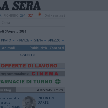
26°
32°
:
PIOMBINO
QuiNews.net
rdì
07 Agosto 2026
PRATO
FIRENZE
SIENA
AREZZO
Animali
Pubblicità
Contatti
SUVERETO
ui Blog
di Riccardo Ferrucci
INCONTRI
ucca la mostra
D'ARTE
Marcello
selli “Dialoghi