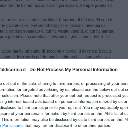
 una foto, le hanno raccontato un particolare. Sempre pronta ad
alorizzare, restituire, sorridere. Il fascino di Ottavia Piccolo è
 le piccole cose. Nel suo affetto per le persone, nessuna da
ta in ogni personaggio di cui ha vestito i panni, di cui ha narrato
prio perché ne ha ascoltate e vissute le gioie come i dolori. Le
n teatro ma ha un punto di scoperta a tavola, lì dove è più facile
ntano la loro storia più intima: la cultura della sopravvivenza.
he una scoperta del cibo, lei che di ristoranti, in tanti anni di
ldicornia.it -
Do Not Process My Personal Information
ocale, innanzitutto. Il particolare di un piatto che nasce e
re anni di tournée di “Occident Express”, interrotta a causa della
ttavia si è presentata in teatro con un regalo culinario per tutti.
to opt-out of the sale, sharing to third parties, or processing of your per
a, d’amicizia, d’affetto. Vicino al teatro c’è una pasticceria?
formation for targeted advertising by us, please use the below opt-out s
. La città è famosa per un dolce tipico? Lo assaggerai sul
r selection. Please note that after your opt-out request is processed y
con spiegazione allegata direttamente dalla sua voce.
eing interest-based ads based on personal information utilized by us or
re a chi è già lì con il suo strumento in mano, tutti i
disclosed to third parties prior to your opt-out. You may separately opt-
uso.
losure of your personal information by third parties on the IAB’s list of
ta in due parole ecco, io oggi userei queste: “nessuno escluso”.
. This information may also be disclosed by us to third parties on the
IA
 guardare “Occident Express”, il racconto di non una ma tante
Participants
that may further disclose it to other third parties.