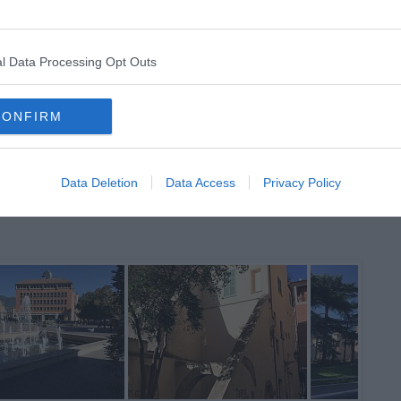
i riflessione sul teatro, sul nostro teatro e sulle ragioni del
 di un teatro quale spazio dialettico, vitale, critico,
dirla in termini di DPCM, di racconto, ascolto e conoscenza.
l Data Processing Opt Outs
 da fare quando ciò che stiamo vivendo sarà un ricordo, di
o dal vivo. Nessuno escluso.
recensioni sullo spettacolo “Occident Express (Haifa è nata per
CONFIRM
Data Deletion
Data Access
Privacy Policy