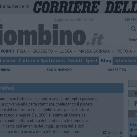
alla audience di
o
Aggiornato alle 17:44
METEO
Vene
IVORNO
PISA
GROSSETO
LUCCA
MASSA CARRARA
PISTOIA
Lavoro
Cultura e Spettacolo
Eventi
Sport
Blog
Interviste
MBINO
SAN VINCENZO
SASSETTA
Micheli
aureato in Lettere, da sempre insegue molteplici passioni,
lla scrivania alla carta stampata, coniugando il piacere
oni del confronto con il pubblico, nei panni di attore,
Q
maturgo e regista. Dal 2009 è iscritto all’Ordine dei
iversando nella scrittura del quotidiano le trame di un
A L
n cerca dell’umanità dell’oggi, ispirata dalle doti
di 
ibilità e della ricerca della felicità immateriale.
Vedi tutti
Scar