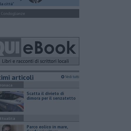
la città"
Condoglianze
imi articoli
Vedi tutti
ronaca
Scatta il divieto di
dimora per il senzatetto
ttualità
Parco eolico in mare,