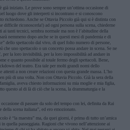
è già iniziato. Le prove sono sempre un’ottima occasione di
el luogo dove gli interpreti si incontrano e si conoscono
o richiedono. Anche se Ottavia Piccolo già qui si è distinta con
e difficile riconoscerla!) ad ogni persona sulla scena, chiederne
ti ai tanti tecnici, sembra normale ma non è l’abitudine della
 sarà nemmeno dopo anche se in questi mesi di pandemia e di
ze” dello spettacolo dal vivo, di quel folto numero di persone,
 sì che uno spettacolo o un concerto possa andare in scena. Se ne
, per la loro invisibilità, per la loro impossibilità ad andare in
e e quanto possibile al totale fermo degli spettacoli. Bene,
lockdown del teatro. Era tale per molti grandi nomi dello
e attenti a non creare relazioni con questa grande massa. L’ho
ben più di una volta. Non con Ottavia Piccolo. Già la sera della
famiglia, aveva chiesto informazioni su mia moglie e mia figlia,
tto questo al di là di ciò che la scena, la drammaturgia e la
 occasione di passare da solo del tempo con lei, definita da Rai
te della scena italiana”, ed ero emozionato.
colo è “la maestra” ma, da quei giorni, è prima di tutto un’amica
i in quella passeggiata. Ragioni che vivono nell’attenzione ai
e insieme di chi vi ha abitato e ancora vi abita. Nel mai negarsi ai