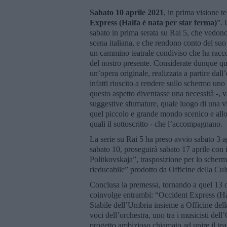
Sabato 10 aprile 2021
, in prima visione t
Express (Haifa è nata per star ferma)
”. 
sabato in prima serata su Rai 5, che vedono 
scena italiana, e che rendono conto del su
un cammino teatrale condiviso che ha raccon
del nostro presente. Considerate dunque q
un’opera originale, realizzata a partire dal
infatti riuscito a rendere sullo schermo uno
questo aspetto diventasse una necessità -, v
suggestive sfumature, quale luogo di una vit
quel piccolo e grande mondo scenico e allo s
quali il sottoscritto - che l’accompagnano.
La serie su Rai 5 ha preso avvio sabato 3 ap
sabato 10, proseguirà sabato 17 aprile con
Politkovskaja”, trasposizione per lo scher
rieducabile” prodotto da Officine della Cul
Conclusa la premessa, tornando a quel 13 o
coinvolge entrambi: “Occident Express (Hai
Stabile dell’Umbria insieme a Officine dell
voci dell’orchestra, uno tra i musicisti dell
progetto ambizioso chiamato ad unire il teat