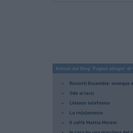
Articoli dal Blog “Pagine allegre” di
​Ricciotti Ensemble: ovunque e
Ode ai lacci
​L’elenco telefonico
​La ris(u)onanza
​Il caffè Mattia Moreni
​In casa ho una macchina del