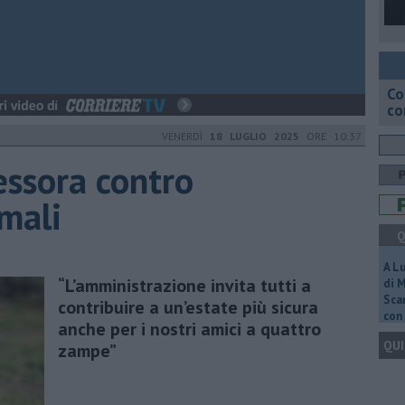
Co
co
VENERDÌ
18 LUGLIO 2025
ORE 10:37
essora contro
mali
Q
A L
“L’amministrazione invita tutti a
di 
Scar
contribuire a un’estate più sicura
con 
anche per i nostri amici a quattro
QUI
zampe”