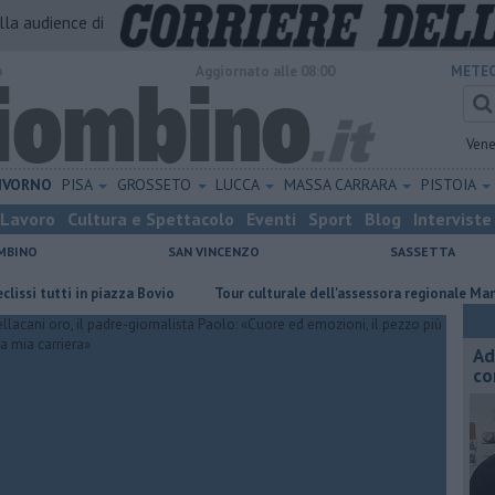
alla audience di
o
Aggiornato alle 08:00
METEO
Vene
IVORNO
PISA
GROSSETO
LUCCA
MASSA CARRARA
PISTOIA
Lavoro
Cultura e Spettacolo
Eventi
Sport
Blog
Interviste
MBINO
SAN VINCENZO
SASSETTA
tutti in piazza Bovio
Tour culturale dell'assessora regionale Manetti
Ad
co