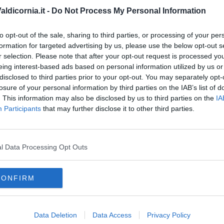
o persone di fiducia; informarsi sulle opzioni di trasporto pubblico
ldicornia.it -
Do Not Process My Personal Information
nto di animali abbandonati o in difficoltà, è fondamentale
enti: Polizia Locale, ASL veterinaria, Carabinieri o associazioni
to opt-out of the sale, sharing to third parties, or processing of your per
C
formation for targeted advertising by us, please use the below opt-out s
nza tra la vita e la morte per un animale. Non voltiamoci
r selection. Please note that after your opt-out request is processed y
cci.
eing interest-based ads based on personal information utilized by us or
disclosed to third parties prior to your opt-out. You may separately opt-
losure of your personal information by third parties on the IAB’s list of
. This information may also be disclosed by us to third parties on the
IA
Participants
that may further disclose it to other third parties.
oscana iscriviti alla
Newsletter QUInews - ToscanaMedia.
amente nella tua casella di posta.
l Data Processing Opt Outs
CONFIRM
tartaruga
l mercatone
Data Deletion
Data Access
Privacy Policy