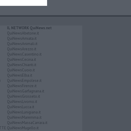
IL NETWORK QuiNews.net
QuiNewsAbetone.it
QuiNewsAmiata.it
QuiNewsAnimali.it
QuiNewsArezzo.it
QuiNewsCasentino.it
QuiNewsCecina.it
QuiNewsChianti.it
QuiNewsCuoio.it
QuiNewsElba.it
i
QuiNewsEmpolese.it
QuiNewsFirenze.it
QuiNewsGarfagnana.it
QuiNewsGrosseto.it
QuiNewsLivorno.it
QuiNewsLucca.it
QuiNewsLunigiana.it
QuiNewsMaremma.it
QuiNewsMassaCarrara.it
ATTE
QuiNewsMugello.it