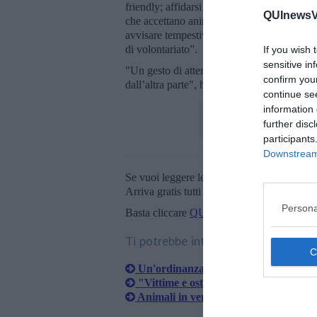
friendly; affidarsi a dog-sitter qualificati 
QUInewsVa
che accettano animali. In caso di avvistame
avvisare tempestivamente le autorità compet
di volontariato”.
If you wish 
sensitive in
"Un gesto di attenzione può fare la differe
confirm you
dall’altra parte", ha concluso l’assessora Ba
continue se
information 
further disc
participants
Downstream 
Se vuoi leggere le notizie principali della T
Arriva gratis tutti i giorni alle 20:00 dirett
Persona
Basta cliccare
QUI
Ti potrebbe interessare anche:
Un'ordinanza speciale per il nido di 
"Vittime e ostaggi della via Aurelia"
Animali in vendita, chiesti controlli a