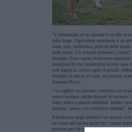
"L’abbandono di un animale è un atto di est
dalla legge. Ogni estate assistiamo a un a
fame, sete, sofferenza, pericoli della strada
dalla morte. Gli animali domestici, i nostri '
famiglia. Sono capaci di provare emozioni
intenzioni di chi considerano la loro casa.
nell’angoscia, senza capire il perché. Abb
famiglia in mezzo al nulla, tra persone sco
Rossana Bacci.
"Accogliere un animale comporta una respons
esserci sempre, anche durante le vacanze. L
sitter, amici o parenti affidabili. Inoltre, 
animale, spesso con restrizioni minime", ha
Il benessere degli animali è un dovere civic
un’estate più sicura anche per i nostri ami
pratiche per chi non può portare con sé il pro