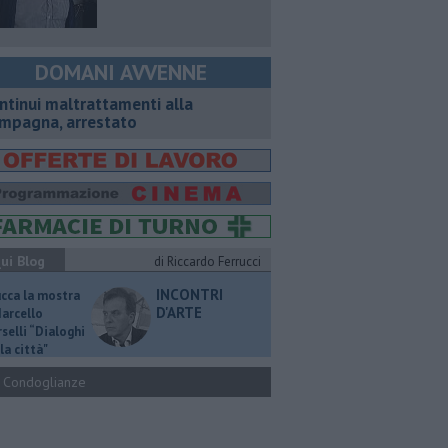
DOMANI AVVENNE
ntinui maltrattamenti alla
mpagna, arrestato
ui Blog
di Riccardo Ferrucci
INCONTRI
ucca la mostra
D'ARTE
Marcello
selli “Dialoghi
la città"
Condoglianze