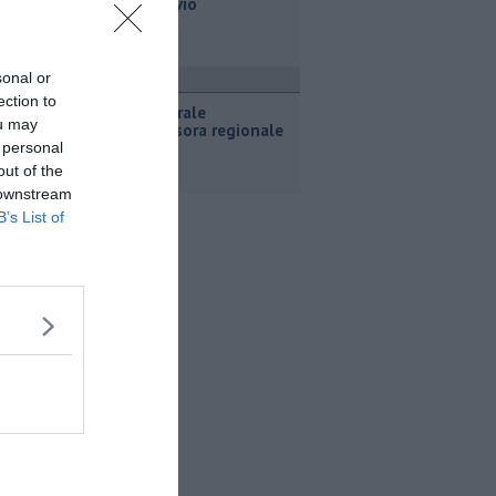
piazza Bovio
sonal or
ultura
ection to
Tour culturale
ou may
dell'assessora regionale
Manetti
 personal
out of the
 downstream
B’s List of