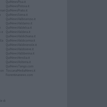
QuiNewsPisa.it
QuiNewsPistoia.it
nari
QuiNewsPrato.it
a
QuiNewsSiena.it
QuiNewsValbisenzio.it
QuiNewsValdarno.it
i
QuiNewsValdelsa.it
o e
QuiNewsValdera.it
QuiNewsValdichiana.it
lla
QuiNewsValdicornia.it
QuiNewsValdinievole.it
QuiNewsValdisieve.it
QuiNewsValtiberina.it
QuiNewsVersilia.it
QuiNewsVolterra.it
QuiNewsTango.com
Don
ToscanaMediaNews.it
Fiorentinanews.com
le di