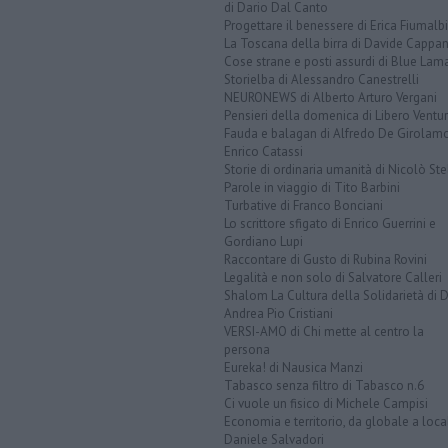
di Dario Dal Canto
Progettare il benessere di Erica Fiumalbi
La Toscana della birra di Davide Cappan
Cose strane e posti assurdi di Blue Lam
Storielba di Alessandro Canestrelli
NEURONEWS di Alberto Arturo Vergani
Pensieri della domenica di Libero Ventur
Fauda e balagan di Alfredo De Girolam
Enrico Catassi
Storie di ordinaria umanità di Nicolò Ste
Parole in viaggio di Tito Barbini
Turbative di Franco Bonciani
Lo scrittore sfigato di Enrico Guerrini e
Gordiano Lupi
Raccontare di Gusto di Rubina Rovini
Legalità e non solo di Salvatore Calleri
Shalom La Cultura della Solidarietà di 
Andrea Pio Cristiani
VERSI-AMO di Chi mette al centro la
persona
Eureka! di Nausica Manzi
Tabasco senza filtro di Tabasco n.6
Ci vuole un fisico di Michele Campisi
Economia e territorio, da globale a loca
Daniele Salvadori