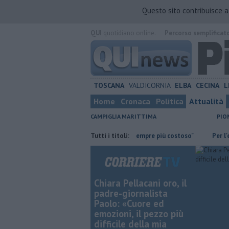
Questo sito contribuisce 
QUI
quotidiano online.
Percorso semplificat
TOSCANA
VALDICORNIA
ELBA
CECINA
L
Home
Cronaca
Politica
Attualità
CAMPIGLIA MARITTIMA
PIO
siamo la guardia"
"Apritiborgo sempre più costoso"
Tutti i titoli:
Per l'eclissi 
Chiara Pellacani oro, il
padre-giornalista
Paolo: «Cuore ed
emozioni, il pezzo più
difficile della mia