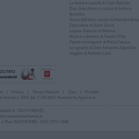
La dama a scacchi di Carlo Belciani
Due chiacchiere in cucina di Sabrina
Rossello
Storie dell'altro secolo di Marcella Bito
Easy ridere di Dario Greco
Legami d'amore di Malena ...
Musica e dintorni di Fausto Pirìto
Parole milonguere di Maria Caruso
Lo sguardo di Don Armando Zappolini
Leggere di Roberto Cerri
er
|
Privacy
|
Privacy Nielsen
|
Durc
|
Provider
di Firenze n. 5935 del 27.09.2013. Powered by
Aperion.it
Martelli, 8 - 50129 FIRENZE
toscanamediachannel.it
F. e P.Iva: 06207870483 - ISSN 2974-704X