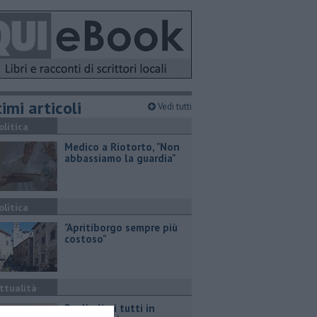
imi articoli
Vedi tutti
olitica
Medico a Riotorto, "Non
abbassiamo la guardia"
olitica
"Apritiborgo sempre più
costoso"
ttualità
Per l'eclissi tutti in