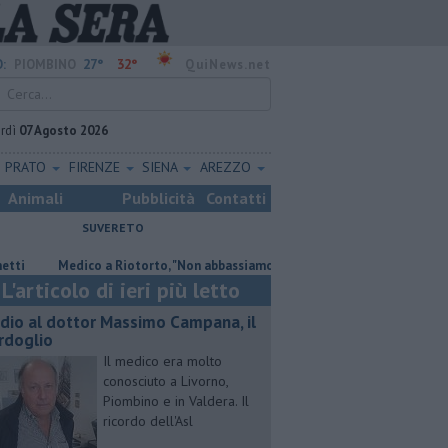
27°
32°
:
PIOMBINO
QuiNews.net
rdì
07 Agosto 2026
PRATO
FIRENZE
SIENA
AREZZO
Animali
Pubblicità
Contatti
SUVERETO
Medico a Riotorto, "Non abbassiamo la guardia"
"Apritiborgo sempre
L'articolo di ieri più letto
dio al dottor Massimo Campana, il
rdoglio
Il medico era molto
conosciuto a Livorno,
Piombino e in Valdera. Il
ricordo dell'Asl