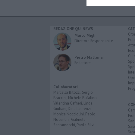
REDAZIONE QUI NEWS
CAT
Cro
Marco Migli
Poli
Direttore Responsabile
Attu
Eco
Cult
Pietro Mattonai
Spo
Redattore
Spet
Inte
Opi
Imp
Collaboratori
Pro
Marcella Bitozzi, Sergio
Braccini, Michele Bufalino,
Valentina Caffieri, Linda
CO
Giuliani, Dina Laurenzi,
Cam
Monica Nocciolini, Paolo
Pio
Nocentini, Gabriele
San
Santarnecchi, Paola Silvi.
Sas
Suv