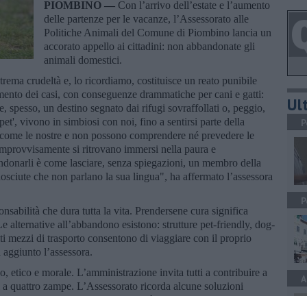
PIOMBINO —
Con l’arrivo dell’estate e l’aumento
delle partenze per le vacanze, l’Assessorato alle
Politiche Animali del Comune di Piombino lancia un
accorato appello ai cittadini: non abbandonate gli
animali domestici.
rema crudeltà e, lo ricordiamo, costituisce un reato punibile
umento dei casi, con conseguenze drammatiche per cani e gatti:
Ult
 e, spesso, un destino segnato dai rifugi sovraffollati o, peggio,
pet', vivono in simbiosi con noi, fino a sentirsi parte della
P
 come le nostre e non possono comprendere né prevedere le
 Improvvisamente si ritrovano immersi nella paura e
andonarli è come lasciare, senza spiegazioni, un membro della
nosciute che non parlano la sua lingua", ha affermato l’assessora
P
abilità che dura tutta la vita. Prendersene cura significa
e alternative all’abbandono esistono: strutture pet-friendly, dog-
molti mezzi di trasporto consentono di viaggiare con il proprio
 aggiunto l’assessora.
o, etico e morale. L’amministrazione invita tutti a contribuire a
A
ci a quattro zampe. L’Assessorato ricorda alcune soluzioni
prio animale: verificare l’ospitalità di strutture ricettive pet-