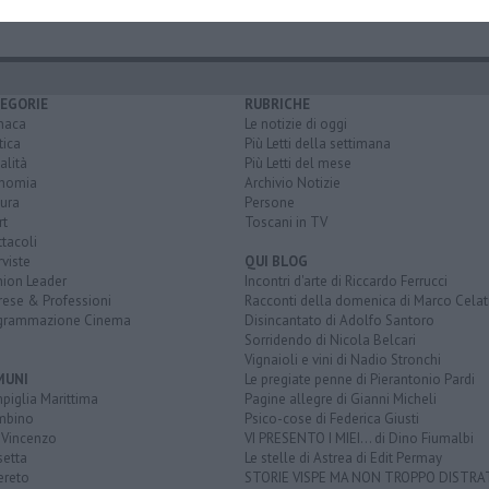
EGORIE
RUBRICHE
naca
Le notizie di oggi
tica
Più Letti della settimana
alità
Più Letti del mese
nomia
Archivio Notizie
ura
Persone
rt
Toscani in TV
tacoli
rviste
QUI BLOG
nion Leader
Incontri d'arte di Riccardo Ferrucci
rese & Professioni
Racconti della domenica di Marco Celat
grammazione Cinema
Disincantato di Adolfo Santoro
Sorridendo di Nicola Belcari
Vignaioli e vini di Nadio Stronchi
MUNI
Le pregiate penne di Pierantonio Pardi
piglia Marittima
Pagine allegre di Gianni Micheli
mbino
Psico-cose di Federica Giusti
 Vincenzo
VI PRESENTO I MIEI... di Dino Fiumalbi
setta
Le stelle di Astrea di Edit Permay
ereto
STORIE VISPE MA NON TROPPO DISTR