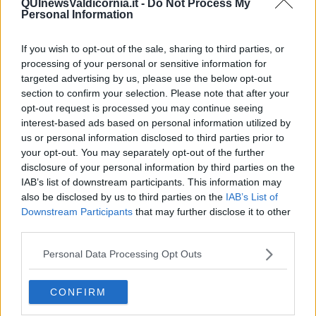
Scalabrini, segretario funzioni locali
Fp-Cgil provincia di Livorno
,
QUInewsValdicornia.it -
Do Not Process My
Personal Information
hanno commentato le recenti dichiarazioni dei due sindaci sul
nuovo ospedale di Livorno ritenendolo una scelta strategica miope,
se non addirittura pericolosa
(leggi qui l'articolo collegato)
in
If you wish to opt-out of the sale, sharing to third parties, or
vista dell'assemblea dei soci della Società della Salute Valli
processing of your personal or sensitive information for
Etrusche.
targeted advertising by us, please use the below opt-out
section to confirm your selection. Please note that after your
"
E' profondamente sbagliato mettere in competizione gli
ospedali di uno stesso territorio provinciale
: lo sviluppo di una
opt-out request is processed you may continue seeing
struttura ospedaliera non determina certo contraccolpi negativi
interest-based ads based on personal information utilized by
sulle altre. - hanno proseguito - In un momento delicato come
us or personal information disclosed to third parties prior to
questo sarebbe opportuno che Ferrari e Pasquini si impegnassero
your opt-out. You may separately opt-out of the further
di più a stringere sinergie più salde con gli altri sindaci del territorio
disclosure of your personal information by third parties on the
invece di alimentare divisioni e far crescere tensioni. Adesso più
IAB’s list of downstream participants. This information may
che mai è importante far fronte comune: per sconfiggere il Covid-
also be disclosed by us to third parties on the
IAB’s List of
19, oggi, e per rispondere ai bisogni di salute domani, c'è bisogno
Downstream Participants
that may further disclose it to other
dell'aiuto concreto di tutti. A tal proposito sarebbe importante che
third parties.
gli amministratori locali condividessero maggiormente con il
sindacato, attraverso tavoli di confronto, le politiche sanitarie che
Personal Data Processing Opt Outs
hanno importanti ripercussioni sulla cittadinanza e sui lavoratori".
CONFIRM