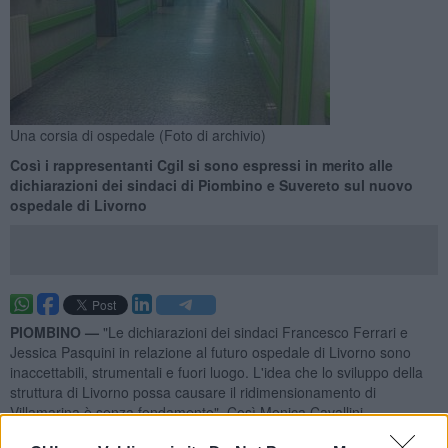
Una corsia di ospedale (Foto di archivio)
Così i rappresentanti Cgil si sono espressi in merito alle
dichiarazioni dei sindaci di Piombino e Suvereto sul nuovo
ospedale di Livorno
PIOMBINO —
"Le dichiarazioni dei sindaci Francesco Ferrari e
Jessica Pasquini in relazione al futuro ospedale di Livorno sono
inaccettabili, strumentali e fuori luogo. L'idea che lo sviluppo della
struttura di Livorno possa causare il ridimensionamento di
Villamarina è senza fondamento". Così Monica Cavallini,
vicesegretaria generale
Cgil provincia di Livorno
, e Mauro