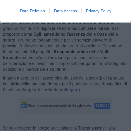
"La pandemia ha dimostrato quanto sia importante potenziare la
sanità di prossimità e investire sulle strutture ospedaliere
Data Deletion
Data Access
Privacy Policy
periferiche. - hanno aggiunto - Ora più che mai i cittadini hanno
bisogno di
una rete sanitaria ben strutturata sul territorio
in
grado di fornire loro risposte sempre più puntuali e mirate: a tal
proposito
come Cgil lamentiamo l'assenza delle Case della
salute
, strumento fondamentale per un servizio davvero di
prossimità. Serve uno sprint per la loro realizzazione. Così come
fondamentale è il progetto di
ospedale unico delle Valli
Etrusche
: serve un'accelerazione per la concretizzazione
dell'operazione e investimenti importanti per garantire un'adeguata
dotazione di personale e strutture".
Intanto a seguito dell'assemblea dei soci della società della salute
la notizia della mancata deroga per il punto nascita dell'ospedale di
Piombino
(leggi qui l'articolo collegato)
.
Se vuoi leggere le notizie principali della Toscana iscriviti alla