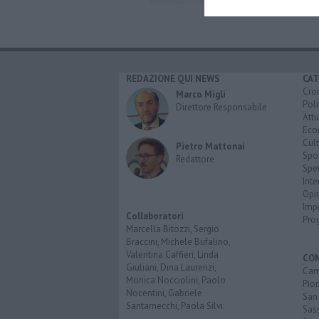
REDAZIONE QUI NEWS
CAT
Cro
Marco Migli
Poli
Direttore Responsabile
Attu
Eco
Cult
Pietro Mattonai
Spo
Redattore
Spet
Inte
Opi
Imp
Collaboratori
Pro
Marcella Bitozzi, Sergio
Braccini, Michele Bufalino,
Valentina Caffieri, Linda
CO
Giuliani, Dina Laurenzi,
Cam
Monica Nocciolini, Paolo
Pio
Nocentini, Gabriele
San
Santarnecchi, Paola Silvi.
Sas