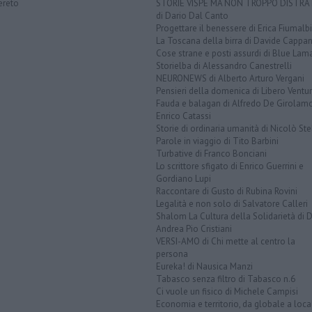
ereto
STORIE VISPE MA NON TROPPO DISTR
di Dario Dal Canto
Progettare il benessere di Erica Fiumalbi
La Toscana della birra di Davide Cappan
Cose strane e posti assurdi di Blue Lam
Storielba di Alessandro Canestrelli
NEURONEWS di Alberto Arturo Vergani
Pensieri della domenica di Libero Ventur
Fauda e balagan di Alfredo De Girolam
Enrico Catassi
Storie di ordinaria umanità di Nicolò Ste
Parole in viaggio di Tito Barbini
Turbative di Franco Bonciani
Lo scrittore sfigato di Enrico Guerrini e
Gordiano Lupi
Raccontare di Gusto di Rubina Rovini
Legalità e non solo di Salvatore Calleri
Shalom La Cultura della Solidarietà di 
Andrea Pio Cristiani
VERSI-AMO di Chi mette al centro la
persona
Eureka! di Nausica Manzi
Tabasco senza filtro di Tabasco n.6
Ci vuole un fisico di Michele Campisi
Economia e territorio, da globale a loca