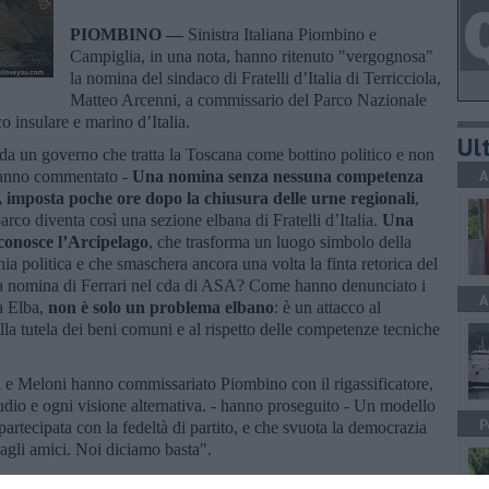
PIOMBINO —
Sinistra Italiana Piombino e
Campiglia, in una nota, hanno ritenuto "vergognosa"
la nomina del sindaco di Fratelli d’Italia di Terricciola,
Matteo Arcenni, a commissario del Parco Nazionale
o insulare e marino d’Italia.
Ult
 da un governo che tratta la Toscana come bottino politico e non
A
 hanno commentato -
Una nomina senza nessuna competenza
o, imposta poche ore dopo la chiusura delle urne regionali
,
parco diventa così una sezione elbana di Fratelli d’Italia.
Una
e conosce l’Arcipelago
, che trasforma un luogo simbolo della
ia politica e che smaschera ancora una volta la finta retorica del
 la nomina di Ferrari nel cda di ASA? Come hanno denunciato i
A
a Elba,
non è solo un problema elbano
: è un attacco al
alla tutela dei beni comuni e al rispetto delle competenze tecniche
i e Meloni hanno commissariato Piombino con il rigassificatore,
udio e ogni visione alternativa. - hanno proseguito - Un modello
P
 partecipata con la fedeltà di partito, e che svuota la democrazia
agli amici. Noi diciamo basta".
onale e alla Comunità del Parco una reazione vera: "non solo un