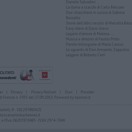
Daniele Salvadori
La dama a scacchi di Carlo Belciani
Due chiacchiere in cucina di Sabrina
Rossello
Storie dell'altro secolo di Marcella Bito
Easy ridere di Dario Greco
Legami d'amore di Malena ...
Musica e dintorni di Fausto Pirìto
Parole milonguere di Maria Caruso
Lo sguardo di Don Armando Zappolini
Leggere di Roberto Cerri
er
|
Privacy
|
Privacy Nielsen
|
Durc
|
Provider
di Firenze n. 5935 del 27.09.2013. Powered by
Aperion.it
Martelli, 8 - 50129 FIRENZE
toscanamediachannel.it
F. e P.Iva: 06207870483 - ISSN 2974-704X