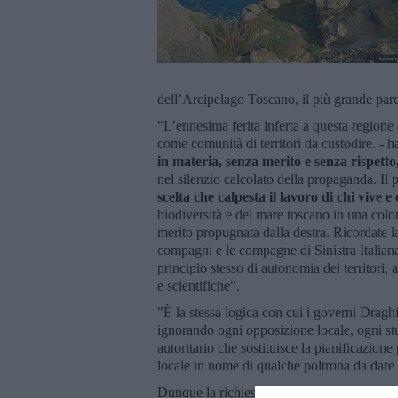
dell’Arcipelago Toscano, il più grande parc
"L’ennesima ferita inferta a questa regione
come comunità di territori da custodire. -
in materia, senza merito e senza rispett
nel silenzio calcolato della propaganda. Il 
scelta che calpesta il lavoro di chi vive 
biodiversità e del mare toscano in una colon
merito propugnata dalla destra. Ricordate
compagni e le compagne di Sinistra Italian
principio stesso di autonomia dei territori, 
e scientifiche".
"È la stessa logica con cui i governi Dragh
ignorando ogni opposizione locale, ogni st
autoritario che sostituisce la pianificazione
locale in nome di qualche poltrona da dare 
Dunque la richiesta alla nuova Giunta regi