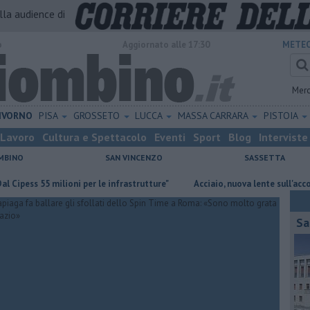
alla audience di
o
Aggiornato alle 17:30
METEO
Mer
IVORNO
PISA
GROSSETO
LUCCA
MASSA CARRARA
PISTOIA
Lavoro
Cultura e Spettacolo
Eventi
Sport
Blog
Interviste
MBINO
SAN VINCENZO
SASSETTA
s 55 milioni per le infrastrutture"
Acciaio, nuova lente sull'accordo qu
Sa