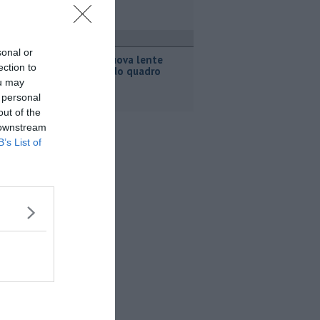
avoro
sonal or
Acciaio, nuova lente
ection to
sull'accordo quadro
ou may
 personal
out of the
 downstream
B’s List of