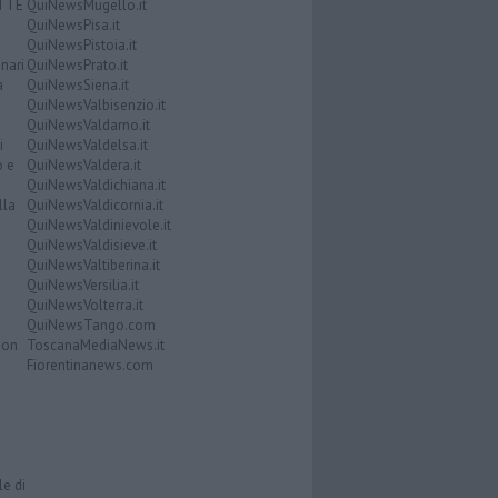
ATTE
QuiNewsMugello.it
QuiNewsPisa.it
QuiNewsPistoia.it
nari
QuiNewsPrato.it
a
QuiNewsSiena.it
QuiNewsValbisenzio.it
QuiNewsValdarno.it
i
QuiNewsValdelsa.it
o e
QuiNewsValdera.it
QuiNewsValdichiana.it
lla
QuiNewsValdicornia.it
QuiNewsValdinievole.it
QuiNewsValdisieve.it
QuiNewsValtiberina.it
QuiNewsVersilia.it
QuiNewsVolterra.it
QuiNewsTango.com
Don
ToscanaMediaNews.it
Fiorentinanews.com
le di