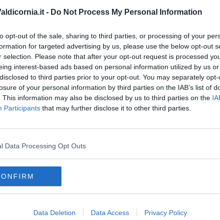
olitica netta contro questa gestione coloniale dei territori".
ldicornia.it -
Do Not Process My Personal Information
ne comune che appartiene ai cittadini, alla loro storia e al loro
L
rispetto, come ladro nella notte, ruba a tutti noi".
to opt-out of the sale, sharing to third parties, or processing of your per
formation for targeted advertising by us, please use the below opt-out s
r selection. Please note that after your opt-out request is processed y
eing interest-based ads based on personal information utilized by us or
disclosed to third parties prior to your opt-out. You may separately opt-
losure of your personal information by third parties on the IAB’s list of
oscana iscriviti alla
Newsletter QUInews - ToscanaMedia.
. This information may also be disclosed by us to third parties on the
IA
amente nella tua casella di posta.
Participants
that may further disclose it to other third parties.
l Data Processing Opt Outs
ciale
CONFIRM
sporti"
le dell'arcipelago toscano
fratelli d'italia
terricciola
Data Deletion
Data Access
Privacy Policy
tore