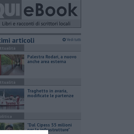
imi articoli
Vedi tutti
ttualità
Palestra Rodari, a nuovo
anche area esterna
ttualità
Traghetto in avaria,
modificate le partenze
olitica
"Dal Cipess 55 milioni
per le infrastrutture"