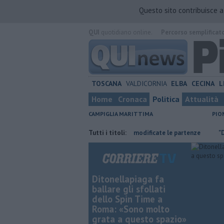
Questo sito contribuisce 
QUI
quotidiano online.
Percorso semplificat
TOSCANA
VALDICORNIA
ELBA
CECINA
L
Home
Cronaca
Politica
Attualità
CAMPIGLIA MARITTIMA
PIO
rea esterna
Traghetto in avaria, modificate le partenze
Tutti i titoli:
"Dal Cipes
Ditonellapiaga fa
ballare gli sfollati
dello Spin Time a
Roma: «Sono molto
grata a questo spazio»