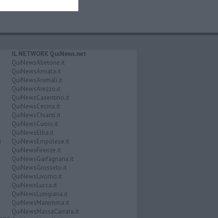
IL NETWORK QuiNews.net
QuiNewsAbetone.it
QuiNewsAmiata.it
QuiNewsAnimali.it
QuiNewsArezzo.it
QuiNewsCasentino.it
QuiNewsCecina.it
QuiNewsChianti.it
QuiNewsCuoio.it
QuiNewsElba.it
i
QuiNewsEmpolese.it
QuiNewsFirenze.it
QuiNewsGarfagnana.it
QuiNewsGrosseto.it
QuiNewsLivorno.it
QuiNewsLucca.it
QuiNewsLunigiana.it
QuiNewsMaremma.it
QuiNewsMassaCarrara.it