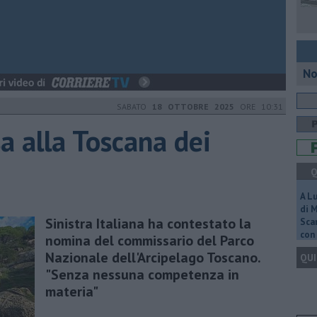
No
SABATO
18 OTTOBRE 2025
ORE 10:31
a alla Toscana dei
Q
A L
di 
Sinistra Italiana ha contestato la
Scar
con 
nomina del commissario del Parco
Nazionale dell'Arcipelago Toscano.
QUI
"Senza nessuna competenza in
materia"