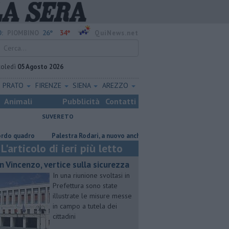
26°
34°
:
PIOMBINO
QuiNews.net
coledì
05 Agosto 2026
PRATO
FIRENZE
SIENA
AREZZO
Animali
Pubblicità
Contatti
SUVERETO
adro
Palestra Rodari, a nuovo anche area esterna
Traghetto in avar
L'articolo di ieri più letto
n Vincenzo, vertice sulla sicurezza
In una riunione svoltasi in
Prefettura sono state
illustrate le misure messe
in campo a tutela dei
cittadini