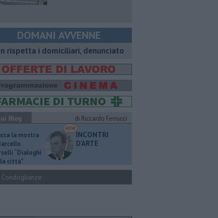
DOMANI AVVENNE
n rispetta i domiciliari, denunciato
ui Blog
di Riccardo Ferrucci
INCONTRI
ucca la mostra
D'ARTE
Marcello
selli “Dialoghi
la città"
Condoglianze