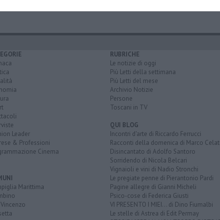
EGORIE
RUBRICHE
naca
Le notizie di oggi
tica
Più Letti della settimana
alità
Più Letti del mese
nomia
Archivio Notizie
ura
Persone
rt
Toscani in TV
tacoli
rviste
QUI BLOG
nion Leader
Incontri d'arte di Riccardo Ferrucci
rese & Professioni
Racconti della domenica di Marco Celat
grammazione Cinema
Disincantato di Adolfo Santoro
Sorridendo di Nicola Belcari
Vignaioli e vini di Nadio Stronchi
MUNI
Le pregiate penne di Pierantonio Pardi
piglia Marittima
Pagine allegre di Gianni Micheli
mbino
Psico-cose di Federica Giusti
 Vincenzo
VI PRESENTO I MIEI... di Dino Fiumalbi
setta
Le stelle di Astrea di Edit Permay