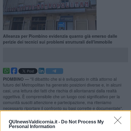
Alleanza per Piombino evidenzia quanto già emerso dalle
perizie dei tecnici sui problemi strutturali dell'immobile
PIOMBINO —
"Il dibattito che si è sviluppato in città attorno al
futuro del Metropolitan ha generato posizioni diverse e, in alcuni
casi, una lettura dei fatti che rischia di allontanarsi dalla realtà
oggettiva. È comprensibile che un luogo così significativo per la
comunità susciti attenzione e partecipazione, ma riteniamo
necessario riportare il confronto su basi corrette e documentate".
Luca Baragatti del gruppo Alleanza per Piombino
interviene sul
QUInewsValdicornia.it -
Do Not Process My
cinema teatro Metropolitan.
Personal Information