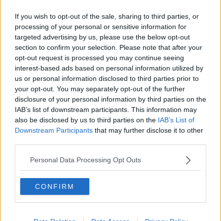
If you wish to opt-out of the sale, sharing to third parties, or
processing of your personal or sensitive information for
"Nel corso della recente seduta della IV Commissione consiliare, -
targeted advertising by us, please use the below opt-out
prosegue Baragatti - l’Assessore competente e i tecnici comunali
section to confirm your selection. Please note that after your
hanno illustrato in modo chiaro e puntuale le condizioni strutturali
opt-out request is processed you may continue seeing
dell’edificio e le ragioni che rendono, allo stato attuale,
interest-based ads based on personal information utilized by
indispensabile la chiusura della struttura. Non si tratta di scelte
us or personal information disclosed to third parties prior to
arbitrarie o di volontà punitive nei confronti di alcuno, bensì di
your opt-out. You may separately opt-out of the further
decisioni assunte nell’esclusivo interesse della sicurezza delle
persone".
disclosure of your personal information by third parties on the
IAB’s list of downstream participants. This information may
also be disclosed by us to third parties on the
IAB’s List of
"Gli atti tecnici prodotti evidenziano criticità oggettive e indicano con
Downstream Participants
that may further disclose it to other
precisione gli interventi necessari affinché il teatro-cinema possa
third parties.
tornare ad accogliere il pubblico in condizioni di piena sicurezza. -
aggiunge - Mettere in discussione tali valutazioni significa, di fatto,
Personal Data Processing Opt Outs
mettere in dubbio il lavoro svolto da tecnici qualificati e da periti
incaricati, che operano nel rispetto delle normative e delle
responsabilità previste dalla legge".
CONFIRM
"L’Amministrazione comunale dispone già degli elementi necessari
per programmare il ripristino delle carenze strutturali del