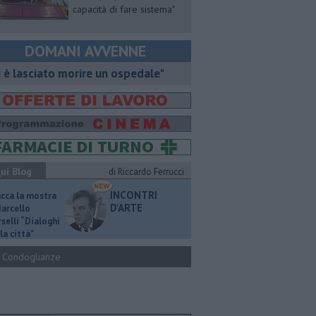
capacità di fare sistema"
DOMANI AVVENNE
i è lasciato morire un ospedale"
ui Blog
di Riccardo Ferrucci
INCONTRI
ucca la mostra
D'ARTE
Marcello
selli “Dialoghi
la città"
Condoglianze