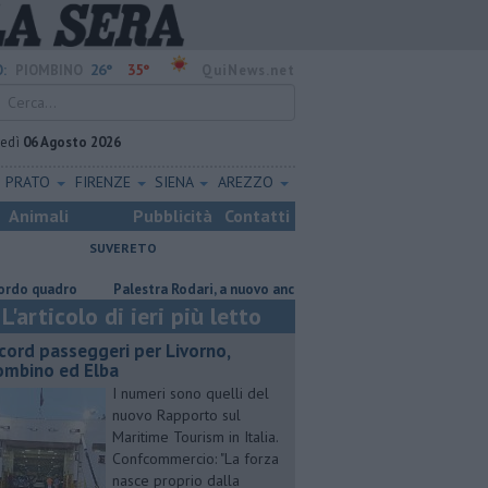
26°
35°
:
PIOMBINO
QuiNews.net
vedì
06 Agosto 2026
PRATO
FIRENZE
SIENA
AREZZO
Animali
Pubblicità
Contatti
SUVERETO
adro
Palestra Rodari, a nuovo anche area esterna
Traghetto in ava
L'articolo di ieri più letto
cord passeggeri per Livorno,
ombino ed Elba
I numeri sono quelli del
nuovo Rapporto sul
Maritime Tourism in Italia.
Confcommercio: "La forza
nasce proprio dalla