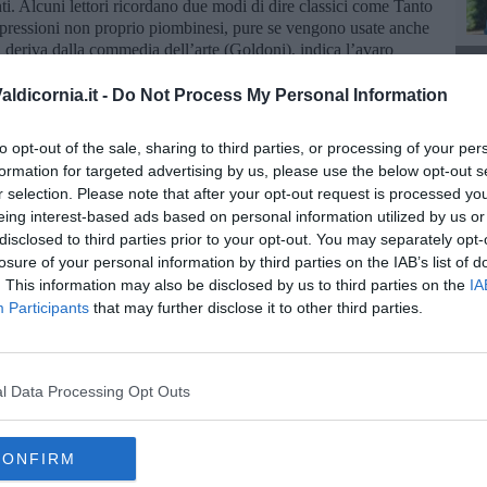
ti. Alcuni lettori ricordano due modi di dire classici come Tanto
spressioni non proprio piombinesi, pure se vengono usate anche
! deriva dalla commedia dell’arte (Goldoni), indica l’avaro
L
invitato a pagare, anche se non vorrebbe farlo, per le spese
ta! è terminologia napoletana (a Piombino ce ne sono molti)
ldicornia.it -
Do Not Process My Personal Information
o Paglietta, dal tipico copricapo borghese), interessato solo al suo
 abbia ragione o torto.Termino con un’espressione molto colorita
to opt-out of the sale, sharing to third parties, or processing of your per
ar, la colazione o un aperitivo, ma non si fa mai venire in mente
formation for targeted advertising by us, please use the below opt-out s
pi alle mani ’un gli vengono!”.
r selection. Please note that after your opt-out request is processed y
eing interest-based ads based on personal information utilized by us or
disclosed to third parties prior to your opt-out. You may separately opt-
losure of your personal information by third parties on the IAB’s list of
. This information may also be disclosed by us to third parties on the
IA
Participants
that may further disclose it to other third parties.
oscana iscriviti alla
Newsletter QUInews - ToscanaMedia.
l Data Processing Opt Outs
amente nella tua casella di posta.
CONFIRM