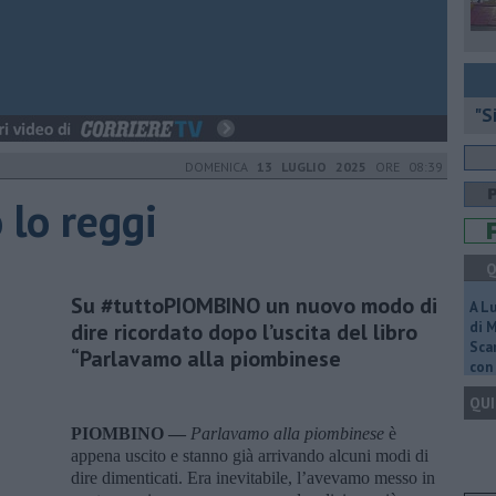
"S
DOMENICA
13 LUGLIO 2025
ORE 08:39
 lo reggi
Q
Su #tuttoPIOMBINO un nuovo modo di
A L
dire ricordato dopo l’uscita del libro
di 
Scar
“Parlavamo alla piombinese
con 
QUI
PIOMBINO —
Parlavamo alla piombinese
è
appena uscito e stanno già arrivando alcuni modi di
dire dimenticati. Era inevitabile, l’avevamo messo in