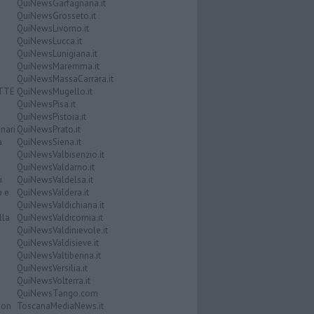
QuiNewsGarfagnana.it
QuiNewsGrosseto.it
QuiNewsLivorno.it
QuiNewsLucca.it
QuiNewsLunigiana.it
QuiNewsMaremma.it
QuiNewsMassaCarrara.it
ATTE
QuiNewsMugello.it
QuiNewsPisa.it
QuiNewsPistoia.it
nari
QuiNewsPrato.it
a
QuiNewsSiena.it
QuiNewsValbisenzio.it
QuiNewsValdarno.it
i
QuiNewsValdelsa.it
o e
QuiNewsValdera.it
QuiNewsValdichiana.it
lla
QuiNewsValdicornia.it
QuiNewsValdinievole.it
QuiNewsValdisieve.it
QuiNewsValtiberina.it
QuiNewsVersilia.it
QuiNewsVolterra.it
QuiNewsTango.com
Don
ToscanaMediaNews.it