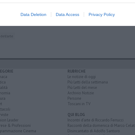
ibro di Lupi
Data Deletion
Data Access
Privacy Policy
e '80
ell'arte
EGORIE
RUBRICHE
naca
Le notizie di oggi
tica
Più Letti della settimana
alità
Più Letti del mese
nomia
Archivio Notizie
ura
Persone
rt
Toscani in TV
tacoli
rviste
QUI BLOG
nion Leader
Incontri d'arte di Riccardo Ferrucci
rese & Professioni
Racconti della domenica di Marco Celat
grammazione Cinema
Disincantato di Adolfo Santoro