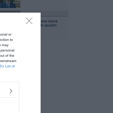
avoro
Acciaio, nuova lente
sull'accordo quadro
sonal or
ection to
ou may
 personal
out of the
 downstream
B’s List of