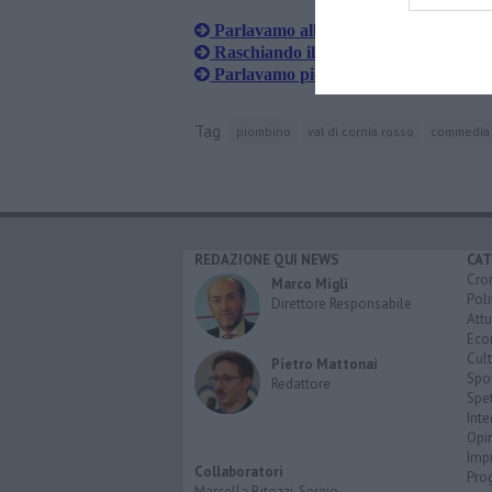
Parlavamo alla piombinese, il nuovo l
​Raschiando il fondo del barile…
Parlavamo piombinese negli anni '70 
Tag
piombino
val di cornia rosso
commedia d
REDAZIONE QUI NEWS
CAT
Cro
Marco Migli
Poli
Direttore Responsabile
Attu
Eco
Cult
Pietro Mattonai
Spo
Redattore
Spet
Inte
Opi
Imp
Collaboratori
Pro
Marcella Bitozzi, Sergio