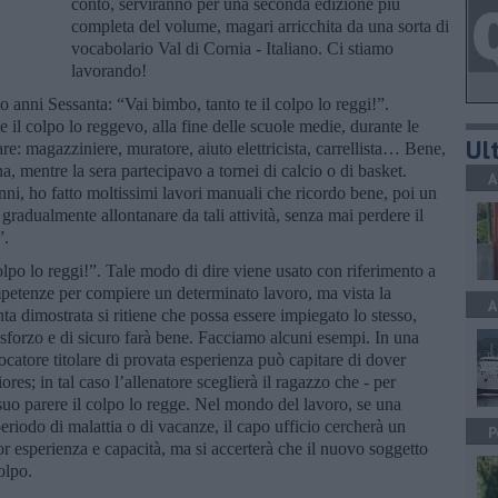
conto, serviranno per una seconda edizione più
completa del volume, magari arricchita da una sorta di
vocabolario Val di Cornia - Italiano. Ci stiamo
lavorando!
 anni Sessanta: “Vai bimbo, tanto te il colpo lo reggi!”.
il colpo lo reggevo, alla fine delle scuole medie, durante le
Ult
re: magazziniere, muratore, aiuto elettricista, carrellista… Bene,
, mentre la sera partecipavo a tornei di calcio o di basket.
A
nni, ho fatto moltissimi lavori manuali che ricordo bene, poi un
e gradualmente allontanare da tali attività, senza mai perdere il
”.
lpo lo reggi!”. Tale modo di dire viene usato con riferimento a
petenze per compiere un determinato lavoro, ma vista la
A
inta dimostrata si ritiene che possa essere impiegato lo stesso,
o sforzo e di sicuro farà bene. Facciamo alcuni esempi. In una
ocatore titolare di provata esperienza può capitare di dover
es; in tal caso l’allenatore sceglierà il ragazzo che - per
a suo parere il colpo lo regge. Nel mondo del lavoro, se una
eriodo di malattia o di vacanze, il capo ufficio cercherà un
P
or esperienza e capacità, ma si accerterà che il nuovo soggetto
colpo.