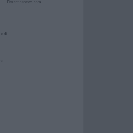
Fiorentinanews.com
le di
zzi