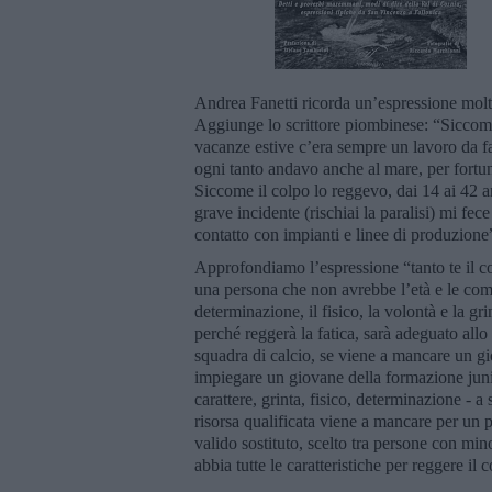
Andrea Fanetti ricorda un’espressione molto
Aggiunge lo scrittore piombinese: “Siccome 
vacanze estive c’era sempre un lavoro da fa
ogni tanto andavo anche al mare, per fortuna
Siccome il colpo lo reggevo, dai 14 ai 42 a
grave incidente (rischiai la paralisi) mi fec
contatto con impianti e linee di produzione
Approfondiamo l’espressione “tanto te il co
una persona che non avrebbe l’età e le com
determinazione, il fisico, la volontà e la gr
perché reggerà la fatica, sarà adeguato all
squadra di calcio, se viene a mancare un gi
impiegare un giovane della formazione junior
carattere, grinta, fisico, determinazione - 
risorsa qualificata viene a mancare per un p
valido sostituto, scelto tra persone con min
abbia tutte le caratteristiche per reggere il 