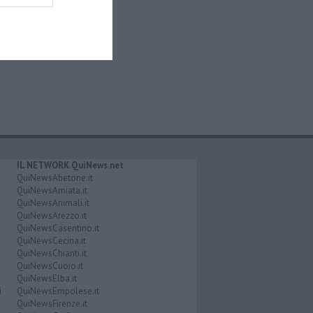
IL NETWORK QuiNews.net
QuiNewsAbetone.it
QuiNewsAmiata.it
QuiNewsAnimali.it
QuiNewsArezzo.it
QuiNewsCasentino.it
QuiNewsCecina.it
QuiNewsChianti.it
QuiNewsCuoio.it
QuiNewsElba.it
i
QuiNewsEmpolese.it
QuiNewsFirenze.it