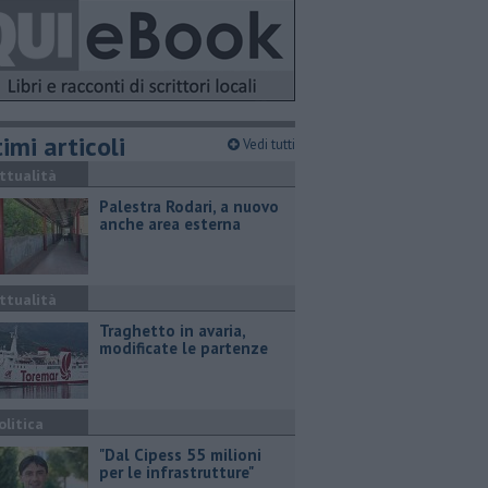
imi articoli
Vedi tutti
ttualità
Palestra Rodari, a nuovo
anche area esterna
ttualità
Traghetto in avaria,
modificate le partenze
olitica
"Dal Cipess 55 milioni
per le infrastrutture"