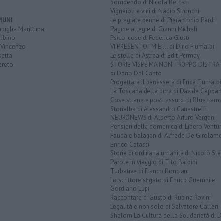
Sorridendo di Nicola Belcari
Vignaioli e vini di Nadio Stronchi
MUNI
Le pregiate penne di Pierantonio Pardi
piglia Marittima
Pagine allegre di Gianni Micheli
mbino
Psico-cose di Federica Giusti
 Vincenzo
VI PRESENTO I MIEI... di Dino Fiumalbi
setta
Le stelle di Astrea di Edit Permay
ereto
STORIE VISPE MA NON TROPPO DISTR
di Dario Dal Canto
Progettare il benessere di Erica Fiumalbi
La Toscana della birra di Davide Cappan
Cose strane e posti assurdi di Blue Lam
Storielba di Alessandro Canestrelli
NEURONEWS di Alberto Arturo Vergani
Pensieri della domenica di Libero Ventur
Fauda e balagan di Alfredo De Girolam
Enrico Catassi
Storie di ordinaria umanità di Nicolò Ste
Parole in viaggio di Tito Barbini
Turbative di Franco Bonciani
Lo scrittore sfigato di Enrico Guerrini e
Gordiano Lupi
Raccontare di Gusto di Rubina Rovini
Legalità e non solo di Salvatore Calleri
Shalom La Cultura della Solidarietà di 