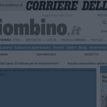
alla audience di
o
Aggiornato alle 19:15
METEO
Gio
IVORNO
PISA
GROSSETO
LUCCA
MASSA CARRARA
PISTOIA
Lavoro
Cultura e Spettacolo
Eventi
Sport
Blog
Interviste
MBINO
SAN VINCENZO
SASSETTA
s 55 milioni per le infrastrutture"
Acciaio, nuova lente sull'accordo qu
Re
Pi