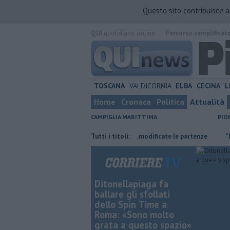
Questo sito contribuisce 
QUI
quotidiano online.
Percorso semplificat
TOSCANA
VALDICORNIA
ELBA
CECINA
L
Home
Cronaca
Politica
Attualità
CAMPIGLIA MARITTIMA
PIO
area esterna
Traghetto in avaria, modificate le partenze
Tutti i titoli:
"Dal Cipes
Ditonellapiaga fa
ballare gli sfollati
dello Spin Time a
Roma: «Sono molto
grata a questo spazio»