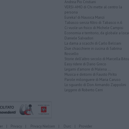
Andrea Pio Cristiani
VERSI-AMO di Chi mette al centro la
persona
Eureka! di Nausica Manzi
Tabasco senza filtro di Tabasco n.6
Ci vuole un fisico di Michele Campisi
Economia e territorio, da globale a loca
Daniele Salvadori
La dama a scacchi di Carlo Belciani
Due chiacchiere in cucina di Sabrina
Rossello
Storie dell'altro secolo di Marcella Bito
Easy ridere di Dario Greco
Legami d'amore di Malena ...
Musica e dintorni di Fausto Pirìto
Parole milonguere di Maria Caruso
Lo sguardo di Don Armando Zappolini
Leggere di Roberto Cerri
er
|
Privacy
|
Privacy Nielsen
|
Durc
|
Provider