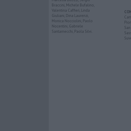
Braccini, Michele Bufalino,
Valentina Caffieri, Linda
CO
Giuliani, Dina Laurenzi,
Cam
Monica Nocciolini, Paolo
Pio
Nocentini, Gabriele
San
Santarnecchi, Paola Silvi.
Sas
Suv