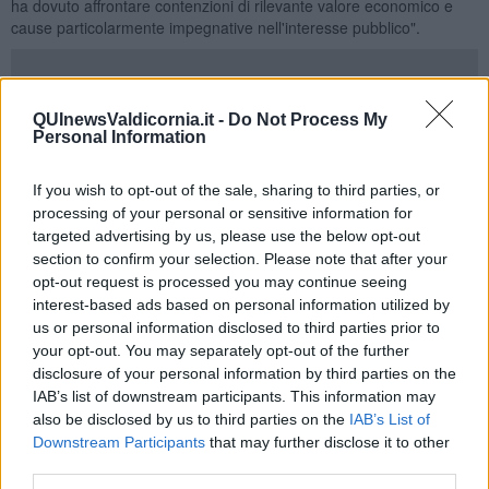
ha dovuto affrontare contenzioni di rilevante valore economico e
cause particolarmente impegnative nell'interesse pubblico".
QUInewsValdicornia.it -
Do Not Process My
"Tra le cause che sono state più complesse c’è da ricordare la
Personal Information
Variante di Prg (Piano regolatore generale) che fu necessaria per la
destinazione d’uso della Sterpaia, un tempo occupata dai lottisti, e
che il Comune decise di trasformare in un parco pubblico. - si legge
If you wish to opt-out of the sale, sharing to third parties, or
in una nota - Ricordiamo che si trattò di espropriare 180 ettari di
processing of your personal or sensitive information for
terreno suddiviso in piccoli lotti privati attraverso una serie di
targeted advertising by us, please use the below opt-out
ordinanze di demolizioni di centinaia di casette prefabbricate e di
section to confirm your selection. Please note that after your
manufatti vari. Erano anni difficili, in cui i proprietari dei lotti si
opt-out request is processed you may continue seeing
difesero con ogni arma legale possibile e gli organi competenti
interest-based ads based on personal information utilized by
comunali furono, per anni, sottoposti a continue pressioni. Lo
us or personal information disclosed to third parties prior to
stesso accadde alcuni anni dopo per la pineta di Baratti e per il
your opt-out. You may separately opt-out of the further
parco archeologico e naturalistico di Populonia, dove il Comune
disclosure of your personal information by third parties on the
incontrò la resistenza della società proprietaria dei terreni. Anche
IAB’s list of downstream participants. This information may
qui dopo i vari passaggi in Consiglio comunale fu necessario
also be disclosed by us to third parties on the
IAB’s List of
difendersi, per il Comune, nei diversi tribunali civili, amministrativi,
Downstream Participants
that may further disclose it to other
dal Tar al Consiglio di Stato. E sempre il Comune di Piombino si è
third parties.
difeso, avvalendosi dei vari uffici comunali per la produzione di atti