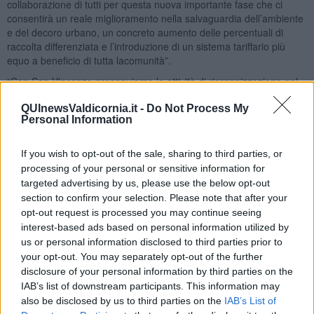
collaborazione di tutti per questa nuova importante fase che ci
consentirà un reale miglioramento nella salvaguardia dell’ambiente
e del decoro urbano, un concreto aumento delle percentuali di
raccolta differenziata e l’introduzione di un sistema tariffario più
equo a beneficio di tutta lacomunità”.
“Con San Vincenzo proseguiamo le attività di riorganizzazione nel
comprensorio della Val di Cornia legate allo sviluppo del piano di
QUInewsValdicornia.it -
Do Not Process My
revisione dei servizi approvato dai 104 Comuni dell’Ente di ambito –
Personal Information
commenta il
direttore generale di Sei Toscana, Gianluca Paglia
–
.Sono luoghi preziosi, a forte vocazione turistica, in cui la gestione
virtuosa dei rifiuti riveste un ruolo strategico. Per questo ci
If you wish to opt-out of the sale, sharing to third parties, or
impegneremo sempre più per migliorare ulteriormente le
processing of your personal or sensitive information for
raccolte differenziate e rendere questi territori più sostenibili, sia per
targeted advertising by us, please use the below opt-out
chi vi abita sia per chi li visita. Come sempre, confidiamo nella
section to confirm your selection. Please note that after your
collaborazione di tutti, cittadini e attività, per questa
opt-out request is processed you may continue seeing
nuova importante fase che consentirà un reale miglioramento nella
interest-based ads based on personal information utilized by
salvaguardia
us or personal information disclosed to third parties prior to
dell’ambiente”.
your opt-out. You may separately opt-out of the further
“Gli obiettivi - ha sottolineato l’assessore all’Ambiente,
Alessio
disclosure of your personal information by third parties on the
Landi
- sono quelli di aumentare sia la quantità di raccolta
IAB’s list of downstream participants. This information may
differenziata che la qualità della differenziazione dei materiali. San
also be disclosed by us to third parties on the
IAB’s List of
Vincenzo avrà così una raccolta domiciliare nella parte a sud e una