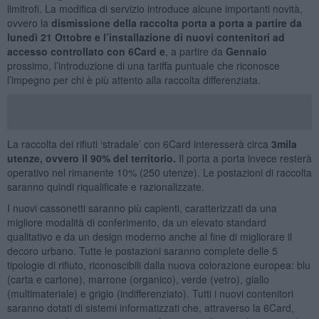
limitrofi. La modifica di servizio introduce alcune importanti novità,
ovvero la
dismissione della raccolta porta a porta a partire da
lunedì 21 Ottobre e l’installazione di nuovi contenitori ad
accesso controllato con 6Card e
, a partire da
Gennaio
prossimo, l’introduzione di una tariffa puntuale che riconosce
l’impegno per chi è più attento alla raccolta differenziata.
La raccolta dei rifiuti ‘stradale’ con 6Card interesserà circa
3mila
utenze, ovvero il 90% del territorio.
Il porta a porta invece resterà
operativo nel rimanente 10% (250 utenze). Le postazioni di raccolta
saranno quindi riqualificate e razionalizzate.
I nuovi cassonetti saranno più capienti, caratterizzati da una
migliore modalità di conferimento, da un elevato standard
qualitativo e da un design moderno anche al fine di migliorare il
decoro urbano. Tutte le postazioni saranno complete delle 5
tipologie di rifiuto, riconoscibili dalla nuova colorazione europea: blu
(carta e cartone), marrone (organico), verde (vetro), giallo
(multimateriale) e grigio (indifferenziato). Tutti i nuovi contenitori
saranno dotati di sistemi informatizzati che, attraverso la 6Card,