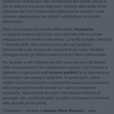
consentono di associare ogni conferimento alla singola utenza al
fine di calibrare una quota della parte variabile della tariffa anche
sulla base dei rifiuti indifferenziati effettivamente prodotti e sulla
concreta collaborazione dei cittadini nell’effettuare la raccolta
differenziata.
Nella nuova guida alla raccolta differenziata #
buttabene
,
consegnata insieme alla 6Card, sono riportate tutte le corrette
indicazioni per il corretto conferimento. La tariffa puntuale, attiva dal
1 Gennaio 2025, oltre a tenere conto dei metri quadrati
dell’immobile e del numero dei componenti del nucleo familiare,
conteggia anche gli effettivi conferimenti del rifiuto indifferenziato.
Per illustrare a tutti i cittadini coinvolti i nuovi servizi e gli obiettivi
della riorganizzazione l’Amministrazione insieme a Sei Toscana a
Settembre organizzerà degli
incontri pubblici
le cui date saranno
comunicate nelle prossime settimane. In questi giorni, inoltre, i
cittadini riceveranno anche a casa tramite posta la comunicazione
della riorganizzazione del servizio con tutte le informazioni
necessarie. Naturalmente sia coloro che saranno chiamati al
passaggio alla raccolta stradale, sia coloro che saranno interessati
dalla raccolta porta a porta.
“Confidiamo – ha detto il
sindaco Paolo Riccucci
– nella