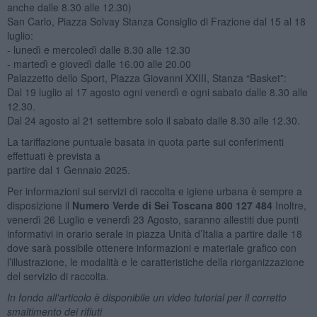
anche dalle 8.30 alle 12.30)
San Carlo, Piazza Solvay Stanza Consiglio di Frazione dal 15 al 18
luglio:
- lunedì e mercoledì dalle 8.30 alle 12.30
- martedì e giovedì dalle 16.00 alle 20.00
Palazzetto dello Sport, Piazza Giovanni XXIII, Stanza “Basket”:
Dal 19 luglio al 17 agosto ogni venerdì e ogni sabato dalle 8.30 alle
12.30.
Dal 24 agosto al 21 settembre solo il sabato dalle 8.30 alle 12.30.
La tariffazione puntuale basata in quota parte sui conferimenti
effettuati è prevista a
partire dal 1 Gennaio 2025.
Per informazioni sui servizi di raccolta e igiene urbana è sempre a
disposizione il
Numero Verde di Sei Toscana 800 127 484
Inoltre,
venerdì 26 Luglio e venerdì 23 Agosto, saranno allestiti due punti
informativi in orario serale in piazza Unità d’Italia a partire dalle 18
dove sarà possibile ottenere informazioni e materiale grafico con
l’illustrazione, le modalità e le caratteristiche della riorganizzazione
del servizio di raccolta.
In fondo all'articolo è disponibile un video tutorial per il corretto
smaltimento dei rifiuti