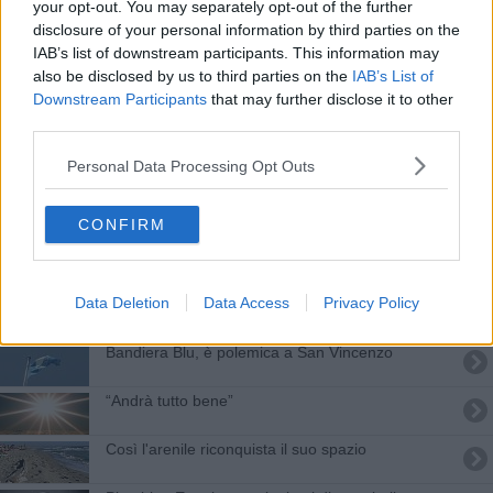
your opt-out. You may separately opt-out of the further
​Fuoriclasse e fuori dalla classe
disclosure of your personal information by third parties on the
IAB’s list of downstream participants. This information may
Nasce la rete del sistema difensivo degli Appiani
also be disclosed by us to third parties on the
IAB’s List of
Downstream Participants
that may further disclose it to other
Recupero edifici storici e città murate, due bandi
third parties.
Acciaio, "Tra promesse d'acciaio e firme
Personal Data Processing Opt Outs
fantasma"
Il cibo nell'arte, incontro col dottor Tognarelli
CONFIRM
Progetti entro gennaio per i ripascimenti
Data Deletion
Data Access
Privacy Policy
Proiezioni architetturali per l'anno di Leonardo
Bandiera Blu, è polemica a San Vincenzo
“Andrà tutto bene”
Così l'arenile riconquista il suo spazio