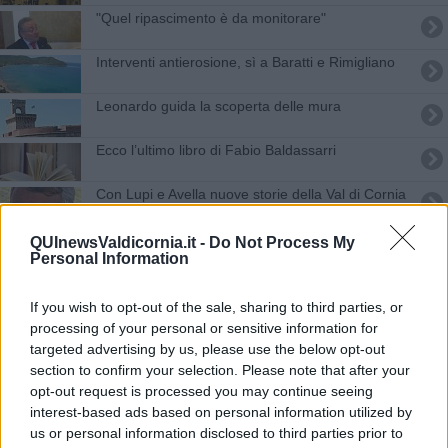
"Quel ripascimento è da monitorare"
Interventi antierosione, sì a Baratti e Rimigliano
Leonardo guida la scoperta delle mura
Ecco l’ultimo libro di Fabio Baldassarri
Con Lupi e Avella nuove storie della Val di Cornia
Pd e Con Anna, “cantiamo Bella ciao in ogni casa”
QUInewsValdicornia.it -
Do Not Process My
Personal Information
Toscana Civica, Giovanni Neri capolista
If you wish to opt-out of the sale, sharing to third parties, or
È estate con Gino Paoli, Ottanta, sport e gusto
processing of your personal or sensitive information for
targeted advertising by us, please use the below opt-out
Piombino nel ventaglio di Touring Club e Slow
section to confirm your selection. Please note that after your
Food
opt-out request is processed you may continue seeing
interest-based ads based on personal information utilized by
Al via i lavori di sistemazione della Costa Est
us or personal information disclosed to third parties prior to