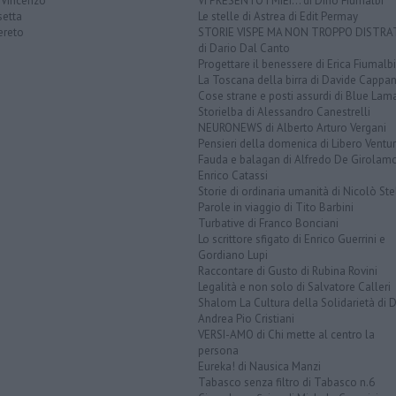
 Vincenzo
VI PRESENTO I MIEI... di Dino Fiumalbi
setta
Le stelle di Astrea di Edit Permay
ereto
STORIE VISPE MA NON TROPPO DISTR
di Dario Dal Canto
Progettare il benessere di Erica Fiumalbi
La Toscana della birra di Davide Cappan
Cose strane e posti assurdi di Blue Lam
Storielba di Alessandro Canestrelli
NEURONEWS di Alberto Arturo Vergani
Pensieri della domenica di Libero Ventur
Fauda e balagan di Alfredo De Girolam
Enrico Catassi
Storie di ordinaria umanità di Nicolò Ste
Parole in viaggio di Tito Barbini
Turbative di Franco Bonciani
Lo scrittore sfigato di Enrico Guerrini e
Gordiano Lupi
Raccontare di Gusto di Rubina Rovini
Legalità e non solo di Salvatore Calleri
Shalom La Cultura della Solidarietà di 
Andrea Pio Cristiani
VERSI-AMO di Chi mette al centro la
persona
Eureka! di Nausica Manzi
Tabasco senza filtro di Tabasco n.6