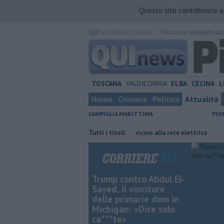
Questo sito contribuisce 
QUI
quotidiano online.
Percorso semplificat
TOSCANA
VALDICORNIA
ELBA
CECINA
L
Home
Cronaca
Politica
Attualità
CAMPIGLIA MARITTIMA
PIO
ette giorni"
Suvereto, incendio vicino alla rete elettrica
Tutti i titoli:
Incendio 
Trump contro Abdul El-
Sayed, il vincitore
delle primarie dem in
Michigan: «Dice solo
ca***te»