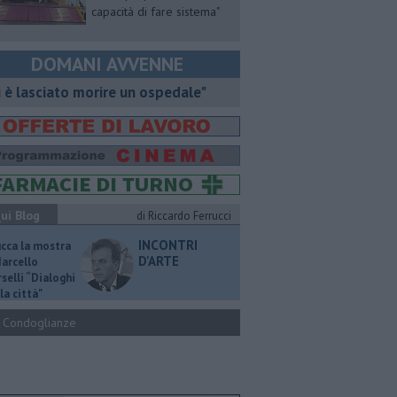
capacità di fare sistema"
DOMANI AVVENNE
i è lasciato morire un ospedale"
ui Blog
di Riccardo Ferrucci
INCONTRI
ucca la mostra
D'ARTE
Marcello
selli “Dialoghi
la città"
Condoglianze