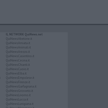
IL NETWORK QuiNews.net
QuiNewsAbetone.it
QuiNewsAmiata.it
QuiNewsAnimali.it
QuiNewsArezzo.it
QuiNewsCasentino.it
QuiNewsCecina.it
QuiNewsChianti.it
QuiNewsCuoio.it
QuiNewsElba.it
i
QuiNewsEmpolese.it
QuiNewsFirenze.it
QuiNewsGarfagnana.it
QuiNewsGrosseto.it
QuiNewsLivorno.it
QuiNewsLucca.it
QuiNewsLunigiana.it