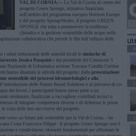
VAL DI CORNIA —
La Val di Cornia al centro del
progetto Green Sponge, iniziativa finanziata
nell’ambito del programma europeo Horizon Europe
e del progetto SpongeWorks. Il progetto GREEN
SPONGE che mira a promuovere la resilienza
climatica e la gestione sostenibile delle acque nella
gettazione collaborativa che prende le fila dall’utilizzo delle
Ult
P
i saluti istituzionali delle autorità locali le
sindache di
Suvereto Jessica Pasquini
e dai presidenti del Consorzio 5
ituto Nazionale di Urbanistica sezione Toscana Camilla Cerrina
rti hanno illustrato le attività del progetto: dalla
presentazione
one sostenibile dei processi idromorfologici e alla
C
all’introduzione delle Nature Based Solutions e al percorso di co-
guo dei lavori, i partecipanti hanno preso parte a un
to strutturato, finalizzate a raccogliere contributi tecnici e
messo di integrare competenze diverse e di delineare le prime
 in vista delle fasi successive del progetto.
 verso un futuro più sostenibile per la Val di Cornia. - ha
C
oscana Costa Francesco Filippi - Il progetto Green Sponge non è
pazione e condivisione: elementi fondamentali per affrontare le
tti i partner e i cittadini che hanno contribuito a questa giornata