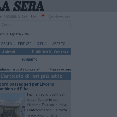
26°
36°
:
PIOMBINO
QuiNews.net
vedì
06 Agosto 2026
PRATO
FIRENZE
SIENA
AREZZO
Animali
Pubblicità
Contatti
SUVERETO
isposte concrete"
"Piazza occupata inutilmente per sette giorni"
S
L'articolo di ieri più letto
cord passeggeri per Livorno,
ombino ed Elba
I numeri sono quelli del
nuovo Rapporto sul
Maritime Tourism in Italia.
Confcommercio: "La forza
nasce proprio dalla