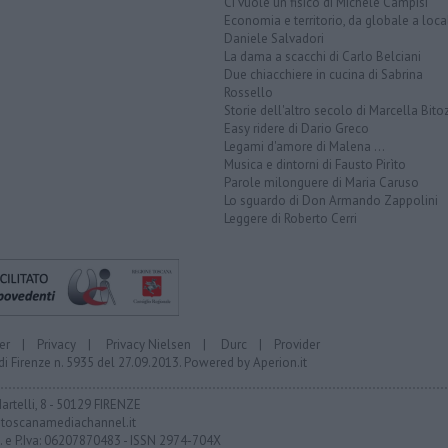
Ci vuole un fisico di Michele Campisi
Economia e territorio, da globale a loca
Daniele Salvadori
La dama a scacchi di Carlo Belciani
Due chiacchiere in cucina di Sabrina
Rossello
Storie dell'altro secolo di Marcella Bito
Easy ridere di Dario Greco
Legami d'amore di Malena ...
Musica e dintorni di Fausto Pirìto
Parole milonguere di Maria Caruso
Lo sguardo di Don Armando Zappolini
Leggere di Roberto Cerri
er
|
Privacy
|
Privacy Nielsen
|
Durc
|
Provider
di Firenze n. 5935 del 27.09.2013. Powered by
Aperion.it
Martelli, 8 - 50129 FIRENZE
toscanamediachannel.it
F. e P.Iva: 06207870483 - ISSN 2974-704X