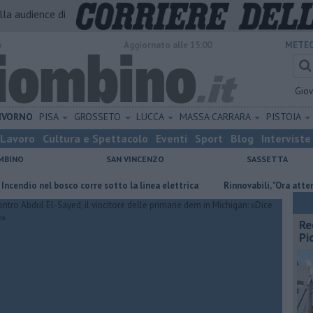
alla audience di
o
Aggiornato alle 15:00
METEO
Gio
IVORNO
PISA
GROSSETO
LUCCA
MASSA CARRARA
PISTOIA
Lavoro
Cultura e Spettacolo
Eventi
Sport
Blog
Interviste
MBINO
SAN VINCENZO
SASSETTA
nel bosco corre sotto la linea elettrica
Rinnovabili, "Ora attendiamo r
Re
Pi