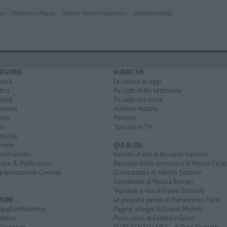
to
francesco filippi
nature-based solutions
brainstorming
EGORIE
RUBRICHE
naca
Le notizie di oggi
tica
Più Letti della settimana
alità
Più Letti del mese
nomia
Archivio Notizie
ura
Persone
rt
Toscani in TV
tacoli
rviste
QUI BLOG
nion Leader
Incontri d'arte di Riccardo Ferrucci
rese & Professioni
Racconti della domenica di Marco Celat
grammazione Cinema
Disincantato di Adolfo Santoro
Sorridendo di Nicola Belcari
Vignaioli e vini di Nadio Stronchi
MUNI
Le pregiate penne di Pierantonio Pardi
piglia Marittima
Pagine allegre di Gianni Micheli
mbino
Psico-cose di Federica Giusti