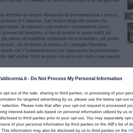
o territorio da sempre laboratorio di sperimentazione e ricerca.
A
al fianco di Consorzio, San’Anna e degli altri partner che
ostro tempo, di elaborare e poi tradurre concretamente nuovi
governo del territorio, al fine di rendere le nostre realtà più
, più attente all’equilibrio ambientale ed ecosistemico, più pronte
 società. - ha dichiarato la sindaca di Campiglia Marittima
n quello che l’Amministrazione che rappresento sta profondendo
 e che dall’ottobre 2024 ha posto con ancor più forza come priorità
ia adesione a tutte le iniziative che pongono al centro la tutela
idraulico, una delle sfide più rilevanti del nostro tempo. Come
ldicornia.it -
Do Not Process My Personal Information
occio fondato sul rispetto degli equilibri naturali e orientato a
 rischi, mentre si sviluppano progettazioni di medio e lungo
to opt-out of the sale, sharing to third parties, or processing of your per
i e imprese, continua a trovare una piena e solida collaborazione
formation for targeted advertising by us, please use the below opt-out s
a sindaca di Suvereto Jessica Pasquini - Il progetto pilota Green
r selection. Please note that after your opt-out request is processed y
a Marittima, ma anche Suvereto garantirà il proprio contributo,
eing interest-based ads based on personal information utilized by us or
visa che deve essere rafforzata. Le sfide ambientali non possono
disclosed to third parties prior to your opt-out. You may separately opt-
raverso una collaborazione continua che possiamo costruire un
losure of your personal information by third parties on the IAB’s list of
. This information may also be disclosed by us to third parties on the
IA