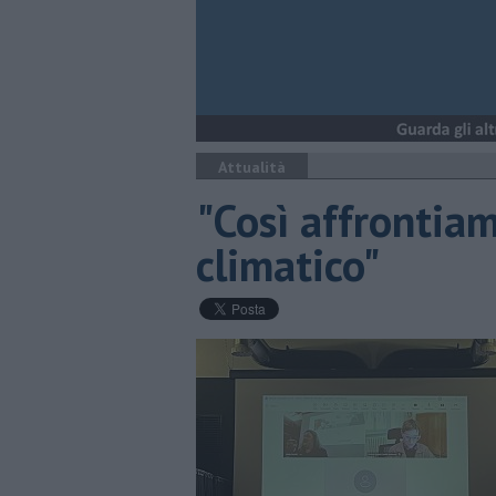
Attualità
"Così affrontia
climatico"