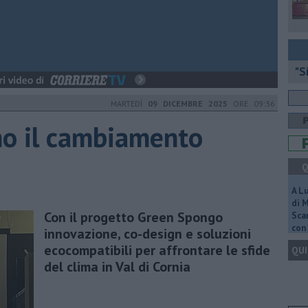
"S
MARTEDÌ
09 DICEMBRE 2025
ORE 09:36
mo il cambiamento
Q
A L
di 
Con il progetto Green Spongo
Scar
con 
innovazione, co-design e soluzioni
ecocompatibili per affrontare le sfide
QUI
del clima in Val di Cornia