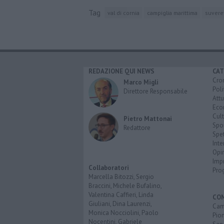
Tag
val di cornia
campiglia marittima
suvere
REDAZIONE QUI NEWS
CAT
Cro
Marco Migli
Poli
Direttore Responsabile
Attu
Eco
Cult
Pietro Mattonai
Spo
Redattore
Spet
Inte
Opi
Imp
Collaboratori
Pro
Marcella Bitozzi, Sergio
Braccini, Michele Bufalino,
Valentina Caffieri, Linda
CO
Giuliani, Dina Laurenzi,
Cam
Monica Nocciolini, Paolo
Pio
Nocentini, Gabriele