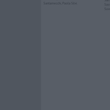
San
Santarnecchi, Paola Silvi.
Sas
Suv