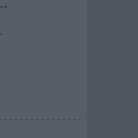
le di
zzi