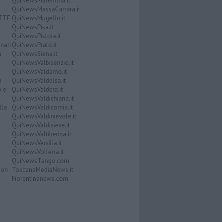
QuiNewsMaremma.it
QuiNewsMassaCarrara.it
ATTE
QuiNewsMugello.it
QuiNewsPisa.it
QuiNewsPistoia.it
nari
QuiNewsPrato.it
a
QuiNewsSiena.it
QuiNewsValbisenzio.it
QuiNewsValdarno.it
i
QuiNewsValdelsa.it
o e
QuiNewsValdera.it
QuiNewsValdichiana.it
lla
QuiNewsValdicornia.it
QuiNewsValdinievole.it
QuiNewsValdisieve.it
QuiNewsValtiberina.it
QuiNewsVersilia.it
QuiNewsVolterra.it
QuiNewsTango.com
Don
ToscanaMediaNews.it
Fiorentinanews.com