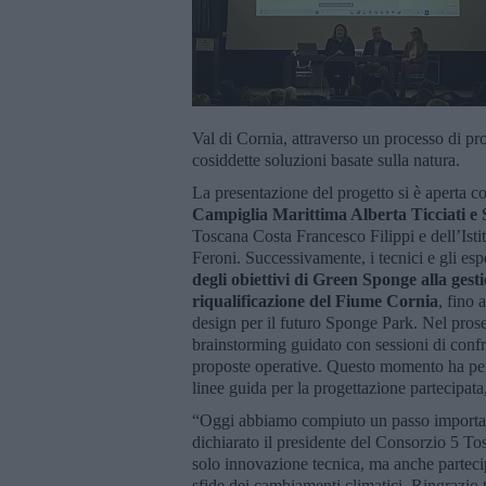
Val di Cornia, attraverso un processo di pro
cosiddette soluzioni basate sulla natura.
La presentazione del progetto si è aperta con 
Campiglia Marittima Alberta Ticciati e 
Toscana Costa Francesco Filippi e dell’Ist
Feroni. Successivamente, i tecnici e gli espe
degli obiettivi di Green Sponge alla gesti
riqualificazione del Fiume Cornia
, fino 
design per il futuro Sponge Park. Nel prose
brainstorming guidato con sessioni di confron
proposte operative. Questo momento ha per
linee guida per la progettazione partecipata,
“Oggi abbiamo compiuto un passo importante
dichiarato il presidente del Consorzio 5 T
solo innovazione tecnica, ma anche parteci
sfide dei cambiamenti climatici. Ringrazio tu