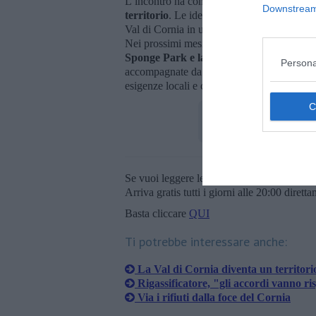
L’incontro ha confermato
l’importanza di 
Downstream 
territorio
. Le idee emerse oggi saranno la b
Val di Cornia in un vero e proprio territori
Nei prossimi mesi il progetto entrerà nella f
Sponge Park e la definizione delle prime
Persona
accompagnate da momenti di confronto con il
esigenze locali e contribuisca a costruire un
Se vuoi leggere le notizie principali della T
Arriva gratis tutti i giorni alle 20:00 dirett
Basta cliccare
QUI
Ti potrebbe interessare anche:
La Val di Cornia diventa un territor
Rigassificatore, "gli accordi vanno ris
Via i rifiuti dalla foce del Cornia