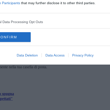
un approccio integrato e partecipativo per la gestione del
Participants
that may further disclose it to other third parties.
ase per sviluppare interventi concreti, capaci di trasformare la
o “spugna”, pronto ad affrontare le sfide del clima che cambia.
ase operativa, con l’avvio delle attività di
co-design per lo
 soluzioni basate sulla natura
. Queste azioni saranno
l Data Processing Opt Outs
 territorio, per garantire che ogni intervento risponda alle
a Val di Cornia più resiliente e sostenibile.
CONFIRM
Data Deletion
Data Access
Privacy Policy
oscana iscriviti alla
Newsletter QUInews - ToscanaMedia.
amente nella tua casella di posta.
io spugna
pettati"