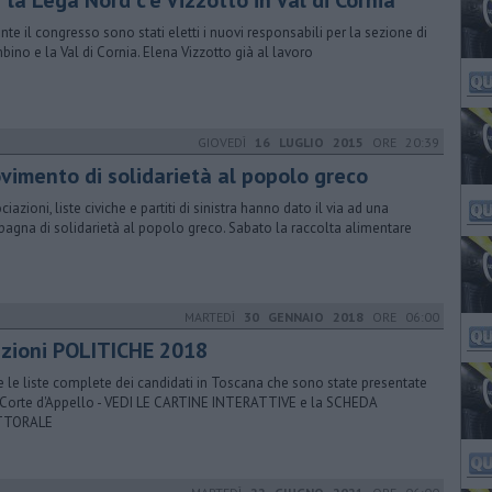
 la Lega Nord c'è Vizzotto in Val di Cornia
nte il congresso sono stati eletti i nuovi responsabili per la sezione di
bino e la Val di Cornia. Elena Vizzotto già al lavoro
GIOVEDÌ
16 LUGLIO 2015
ORE 20:39
vimento di solidarietà al popolo greco
iazioni, liste civiche e partiti di sinistra hanno dato il via ad una
agna di solidarietà al popolo greco. Sabato la raccolta alimentare
MARTEDÌ
30 GENNAIO 2018
ORE 06:00
ezioni POLITICHE 2018
e le liste complete dei candidati in Toscana che sono state presentate
 Corte d'Appello - VEDI LE CARTINE INTERATTIVE e la SCHEDA
TTORALE