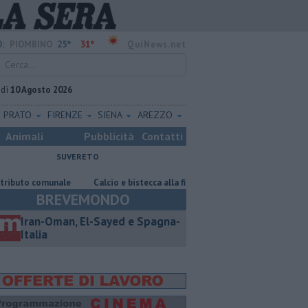
25°
31°
:
PIOMBINO
QuiNews.net
edì
10 Agosto 2026
PRATO
FIRENZE
SIENA
AREZZO
Animali
Pubblicità
Contatti
SUVERETO
le
Calcio e bistecca alla fiorentina
​Tutte le offerte di lavoro in pr
BREVEMONDO
Iran-Oman, El-Sayed e Spagna-
Italia