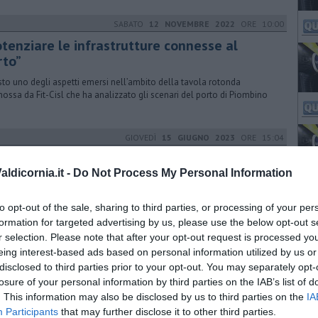
SABATO
12 NOVEMBRE 2022
ORE 10:00
otenziare le infrastrutture connesse al
rto”
to uno degli aspetti emersi nell’ambito della tavola rotonda
ossa da Fit-Cisl che ha analizzato gli scenari del porto di Piombino
GIOVEDÌ
15 GIUGNO 2023
ORE 15:04
aggia per giocare liberi, proposta la Kid
ach
ldicornia.it -
Do Not Process My Personal Information
'idea presentata dal Consiglio dei bambini e delle bambine di San
to opt-out of the sale, sharing to third parties, or processing of your per
enzo nell'ambito del progetto che li ha visti impegnati in questi mesi
formation for targeted advertising by us, please use the below opt-out s
r selection. Please note that after your opt-out request is processed y
MERCOLEDÌ
22 MAGGIO 2024
ORE 09:58
eing interest-based ads based on personal information utilized by us or
disclosed to third parties prior to your opt-out. You may separately opt-
fondazione Comunista presenta la sua lista
losure of your personal information by third parties on the IAB’s list of
ntamento in piazzetta del mare per la presentazione dei candidati al
. This information may also be disclosed by us to third parties on the
IA
iglio comunale della lista che sostiene la candidatura di Callaioli
Participants
that may further disclose it to other third parties.