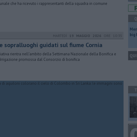
nale che ha ricevuto i rappresentanti della squadra in comune
Q
Mem
big
MARTEDÌ
19 MAGGIO 2026
ORE 10:35
e sopralluoghi guidati sul fiume Cornia
iziativa rientra nell'ambito della Settimana Nazionale della Bonifica e
QUI
’Irrigazione promossa dal Consorzio di bonifica
T