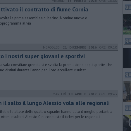
VENERDÌ
13 MARZO 2026
ORE 18:00
ttivato il contratto di fiume Cornia
 svolta la prima assemblea di bacino. Nomine nuove e
oprogramma al via
MERCOLEDÌ
21 DICEMBRE 2016
ORE 09:10
o i nostri super giovani e sportivi
na sala consiliare gremita si è svolta la premiazione degli sportivi che
no distinti durante l’anno per i loro eccellenti risultati
MARTEDÌ
18 APRILE 2017
ORE 09:43
 il salto il lungo Alessio vola alle regionali
atleti e le atlete delle quattro squadre hanno dato il meglio portanti a
ottimi risultati. Alessio Cini conquista il ticket per le regionali