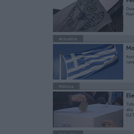
Per
Dura
Piom
Attualità
Mo
Assoc
camp
Politica
El
Tutt
alla
ELE