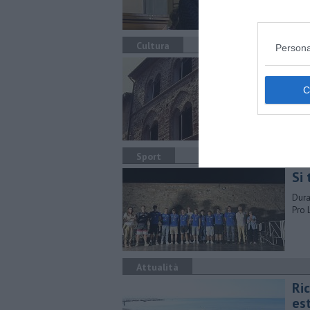
Cultura
Persona
Una
In s
dotto
Sport
Si 
Dura
Pro 
Attualità
Ri
es