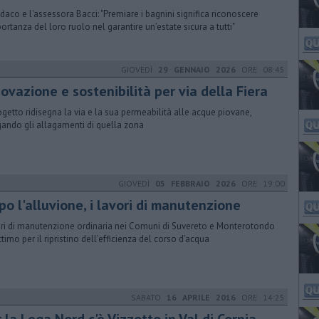
indaco e l'assessora Bacci: "Premiare i bagnini significa riconoscere
portanza del loro ruolo nel garantire un’estate sicura a tutti"
GIOVEDÌ
29 GENNAIO 2026
ORE 08:45
ovazione e sostenibilità per via della Fiera
rogetto ridisegna la via e la sua permeabilità alle acque piovane,
gando gli allagamenti di quella zona
GIOVEDÌ
05 FEBBRAIO 2026
ORE 19:00
o l'alluvione, i lavori di manutenzione
ri di manutenzione ordinaria nei Comuni di Suvereto e Monterotondo
ttimo per il ripristino dell’efficienza del corso d’acqua
SABATO
16 APRILE 2016
ORE 14:25