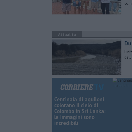
comu
Attualità
Du
L'in
dell
Centinaia di aquiloni
colorano il cielo di
Colombo in Sri Lanka:
le immagini sono
incredibili