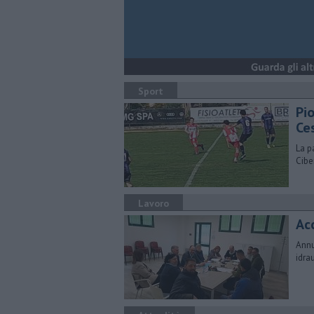
Sport
Pi
Ces
La p
Cibe
Lavoro
Ac
Annu
idra