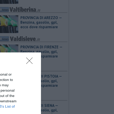
PROVINCIA DI AREZZO — ​
Benzina, gasolio, gpl,
ecco dove risparmiare
PROVINCIA DI FIRENZE — ​
Benzina, gasolio, gpl,
ecco dove risparmiare
sonal or
PROVINCIA DI PISTOIA — ​
ection to
Benzina, gasolio, gpl,
ou may
ecco dove risparmiare
 personal
out of the
 downstream
PROVINCIA DI SIENA — ​
B’s List of
Benzina, gasolio, gpl,