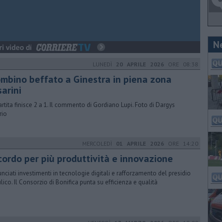
N
LUNEDÌ
20 APRILE 2026
ORE 08:38
ombino beffato a Ginestra in piena zona
arini
artita finisce 2 a 1. Il commento di Gordiano Lupi. Foto di Dargys
rio
MERCOLEDÌ
01 APRILE 2026
ORE 14:20
cordo per più produttività e innovazione
nciati investimenti in tecnologie digitali e rafforzamento del presidio
ulico. Il Consorzio di Bonifica punta su efficienza e qualità