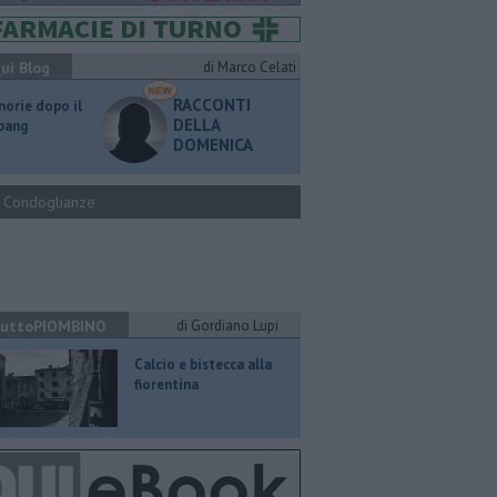
ui Blog
di Marco Celati
RACCONTI
orie dopo il
DELLA
 bang
DOMENICA
Condoglianze
uttoPIOMBINO
di Gordiano Lupi
Calcio e bistecca alla
fiorentina