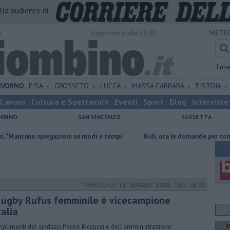
alla audience di
o
Aggiornato alle 18:30
METEO
Lun
IVORNO
PISA
GROSSETO
LUCCA
MASSA CARRARA
PISTOIA
Lavoro
Cultura e Spettacolo
Eventi
Sport
Blog
Interviste
MBINO
SAN VINCENZO
SASSETTA
iegazioni su modi e tempi"
Nidi, ora le domande per contributo comuna
MERCOLEDÌ
15 LUGLIO 2026
ORE 06:30
 Rugby Rufus femminile è vicecampione
talia
mplimenti del sindaco Paolo Riccucci e dell’amministrazione