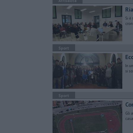
Attualità
Ria
Si è
cron
Sport
Ecc
In u
si so
Sport
Con
Gli 
casa 