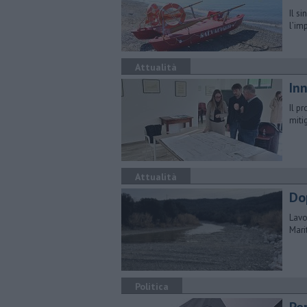
Il s
l’im
Attualità
Inn
Il p
miti
Attualità
Dop
Lavo
Mari
Politica