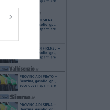
ecco dove risparmiare
PROVINCIA DI SIENA — ​
Benzina, gasolio, gpl,
ecco dove risparmiare
PROVINCIA DI FIRENZE — ​
Benzina, gasolio, gpl,
ecco dove risparmiare
PROVINCIA DI PRATO — ​
Benzina, gasolio, gpl,
ecco dove risparmiare
PROVINCIA DI SIENA — ​
Benzina, gasolio, gpl,