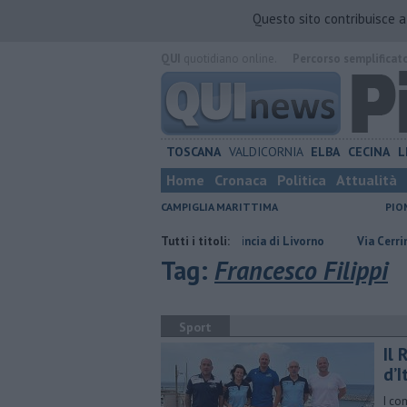
Questo sito contribuisce 
QUI
quotidiano online.
Percorso semplificat
TOSCANA
VALDICORNIA
ELBA
CECINA
L
Home
Cronaca
Politica
Attualità
CAMPIGLIA MARITTIMA
PIO
tte le offerte di lavoro in provincia di Livorno
Tutti i titoli:
Via Cerrini, "Mancano sp
Tag:
Francesco Filippi
Sport
Il
d’I
I co