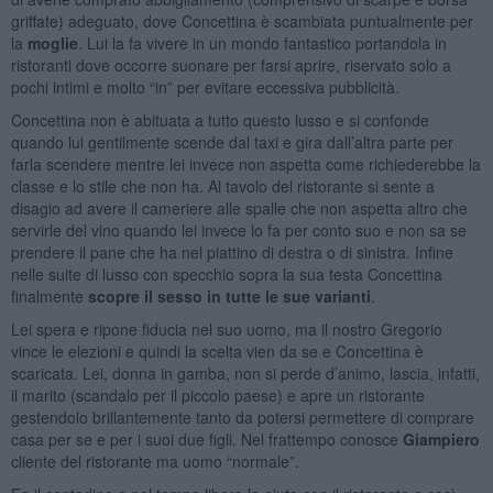
griffate) adeguato, dove Concettina è scambiata puntualmente per
la
moglie
. Lui la fa vivere in un mondo fantastico portandola in
ristoranti dove occorre suonare per farsi aprire, riservato solo a
pochi intimi e molto “in” per evitare eccessiva pubblicità.
Concettina non è abituata a tutto questo lusso e si confonde
quando lui gentilmente scende dal taxi e gira dall’altra parte per
farla scendere mentre lei invece non aspetta come richiederebbe la
classe e lo stile che non ha. Al tavolo del ristorante si sente a
disagio ad avere il cameriere alle spalle che non aspetta altro che
servirle del vino quando lei invece lo fa per conto suo e non sa se
prendere il pane che ha nel piattino di destra o di sinistra. Infine
nelle suite di lusso con specchio sopra la sua testa Concettina
finalmente
scopre il sesso in tutte le sue varianti
.
Lei spera e ripone fiducia nel suo uomo, ma il nostro Gregorio
vince le elezioni e quindi la scelta vien da se e Concettina è
scaricata. Lei, donna in gamba, non si perde d’animo, lascia, infatti,
il marito (scandalo per il piccolo paese) e apre un ristorante
gestendolo brillantemente tanto da potersi permettere di comprare
casa per se e per i suoi due figli. Nel frattempo conosce
Giampiero
cliente del ristorante ma uomo “normale”.