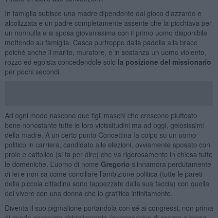
In famiglia subisce una madre dipendente dal gioco d’azzardo e
alcolizzata e un padre completamente assente che la picchiava per
un nonnulla e si sposa giovanissima con il primo uomo disponibile
mettendo su famiglia. Casca purtroppo dalla padella alla brace
poiché anche il marito, muratore, è in sostanza un uomo violento,
rozzo ed egoista concedendole solo
la posizione del missionario
per pochi secondi.
Ad ogni modo nascono due figli maschi che crescono piuttosto
bene nonostante tutte le loro vicissitudini ma ad oggi, gelosissimi
della madre. A un certo punto Concettina fa colpo su un uomo
politico in carriera, candidato alle elezioni, ovviamente sposato con
prole e cattolico (si fa per dire) che va rigorosamente in chiesa tutte
le domeniche. L’uomo di nome
Gregorio
s’innamora perdutamente
di lei e non sa come conciliare l’ambizione politica (tutte le pareti
della piccola cittadina sono tappezzate dalla sua faccia) con quella
del vivere con una donna che lo gratifica infinitamente.
Diventa il suo pigmalione portandola con sé ai congressi, non prima
di averle comprato abbigliamento (comprensivo di scarpe e borsa