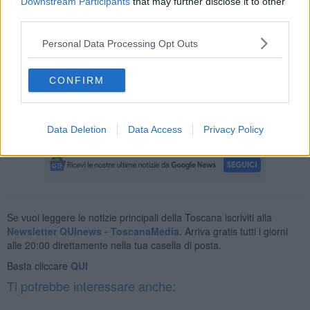
Downstream Participants
that may further disclose it to other
progetti cercando le opzioni migliori.
third parties.
Spero pertanto per lei che riesca ad accettare Giampiero per com’è
rispettando i suoi limiti oppure che decida serenamente di
troncare
Personal Data Processing Opt Outs
definitivamente
e di non tenere quest’uomo nel limbo
dell’incertezza soprattutto per la serenità di entrambi.
CONFIRM
Coraggio Concetta… mio padre diceva: “Finché c’è vita c’è
speranza!”.
Malena ...
Data Deletion
Data Access
Privacy Policy
Se vuoi leggere le notizie principali della Toscana iscriviti alla
Newsletter QUInews - ToscanaMedia.
Arriva gratis tutti i giorni
alle 20:00 direttamente nella tua casella di posta.
Basta cliccare
QUI
Ti potrebbe interessare anche: