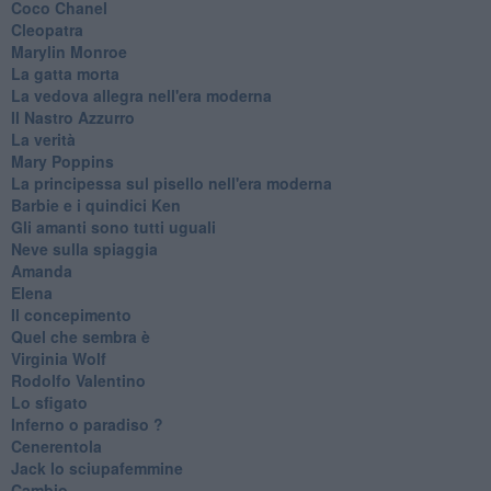
Coco Chanel
Cleopatra
Marylin Monroe
La gatta morta
La vedova allegra nell'era moderna
​Il Nastro Azzurro
La verità
Mary Poppins
La principessa sul pisello nell'era moderna
Barbie e i quindici Ken
Gli amanti sono tutti uguali
Neve sulla spiaggia
Amanda
Elena
Il concepimento
Quel che sembra è
Virginia Wolf
Rodolfo Valentino
Lo sfigato
Inferno o paradiso ?
Cenerentola
Jack lo sciupafemmine
Cambio