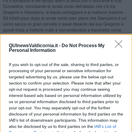
Fa il contadino e nel tempo libero la aiuta con il ristorante e così
Concettina, nonostante si renda conto dell’abisso che c’è tra
Gregorio e Giampiero, si lascia corteggiare e si mettono insieme.
Ed infatti poco dopo si rende conto pian piano che Giampiero è un
uomo senza un gran cervello e assai distante dal suo Gregorio e
quindi inizia a trattarlo male e comandandolo a bacchetta come
fosse il suo schiavetto.
In realtà vorrebbe troncare questa relazione, specie adesso che ha
QUInewsValdicornia.it -
Do Not Process My
chiuso il ristorante ma Giampiero
si è attaccato come la cozza
al
Personal Information
suo scoglio e lei non riesce a chiudere del tutto perché quando ha
un problema, si rivolge puntualmente a lui che è sempre pronto a
If you wish to opt-out of the sale, sharing to third parties, or
darle una mano. In attesa del grande uomo (esistente solo nei suoi
processing of your personal or sensitive information for
sogni) sta ora in questa situazione vivendo la sua vita senza lode e
targeted advertising by us, please use the below opt-out
senza infamia e della donna che era, non ne è rimasto niente.
section to confirm your selection. Please note that after your
Alla volte la maturità porta ad accettare le cose così come vengono
opt-out request is processed you may continue seeing
lasciandosi condurre dal destino come la barca che ha rotto il
interest-based ads based on personal information utilized by
timone. La domanda però sorge spontanea, si tratta di
us or personal information disclosed to third parties prior to
accettazione o rassegnazione? Perché in realtà sono due
your opt-out. You may separately opt-out of the further
atteggiamenti molto diversi tra loro, infatti, se si è rassegnata, soffre
disclosure of your personal information by third parties on the
e continua ad aspettare che la situazione cambi mentre se accetta
IAB’s list of downstream participants. This information may
la realtà dei fatti, significa che sta affrontando la realtà senza
also be disclosed by us to third parties on the
IAB’s List of
pretendere di cambiarla e questo le permetterebbe di fare altri