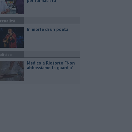
per farmacista
ttualità
In morte di un poeta
olitica
Medico a Riotorto, "Non
abbassiamo la guardia"