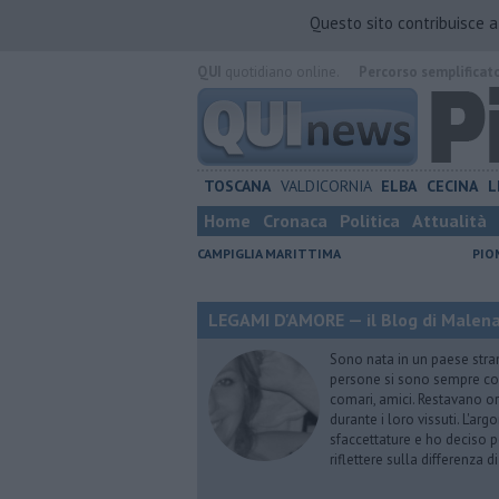
Questo sito contribuisce 
QUI
quotidiano online.
Percorso semplificat
TOSCANA
VALDICORNIA
ELBA
CECINA
L
Home
Cronaca
Politica
Attualità
CAMPIGLIA MARITTIMA
PIO
LEGAMI D'AMORE — il Blog di Malena 
Sono nata in un paese stran
persone si sono sempre conf
comari, amici. Restavano or
durante i loro vissuti. L'ar
sfaccettature e ho deciso p
riflettere sulla differenza d