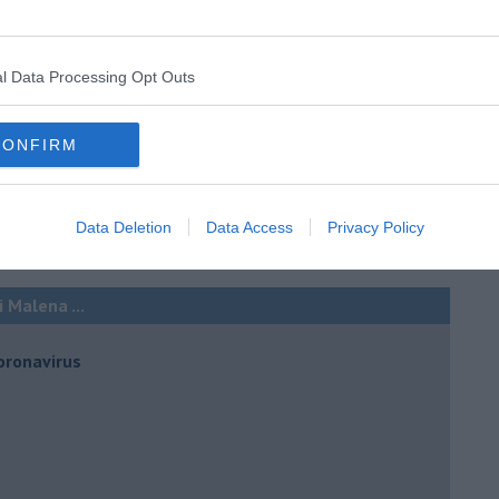
l Data Processing Opt Outs
CONFIRM
Data Deletion
Data Access
Privacy Policy
 Malena ...
oronavirus