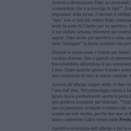
Arrivati a destinazione Patty accarezzando
scommettere che ti sconvolgo la vita?”. Il m
ringraziare della serata, è ritenuto d’obbli
“tipo” non si farà più vedere Patty continu
inviti da parte di Charles per un aperitivo.
si era sbafato settanta chilometri per vederl
sapere. Altro invito per aperitivo e cena, qu
farla “infangare” la lascia scendere alla po
Durante la serata risate e battute per motivi
vacanza insieme, fino a quando ai momenti d
brava bambina abbandona il suo spasimante 
Linus. Dopo qualche giorno il nostro uomo 
una condizione di stare in stanze separate.
Arrivati all’albergo cinque stelle, le due c
l’una dall’altra. Nel pomeriggio vanno a far
ignara lascia puntualmente aperta la porta 
non perdeva occasione per sbirciare. “Vist
sua esclamazione svelando il mistero alla 
sceglie un solo vestito, perché due non se 
mano contenente l’altro vestito (stile
Pret
Aperitivo in terrazza dell’albergo e per la 