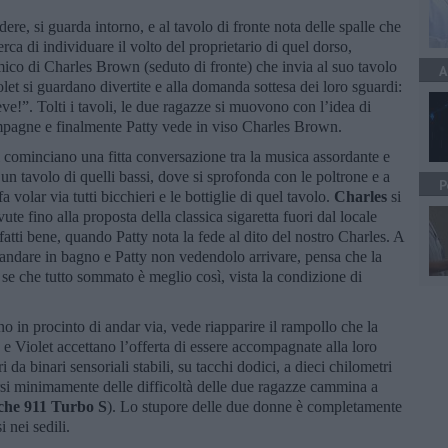
re, si guarda intorno, e al tavolo di fronte nota delle spalle che
erca di individuare il volto del proprietario di quel dorso,
ico di Charles Brown (seduto di fronte) che invia al suo tavolo
A
olet si guardano divertite e alla domanda sottesa dei loro sguardi:
ve!”. Tolti i tavoli, le due ragazze si muovono con l’idea di
hampagne e finalmente Patty vede in viso Charles Brown.
 cominciano una fitta conversazione tra la musica assordante e
 un tavolo di quelli bassi, dove si sprofonda con le poltrone e a
P
volar via tutti bicchieri e le bottiglie di quel tavolo.
Charles
si
ute fino alla proposta della classica sigaretta fuori dal locale
fatti bene, quando Patty nota la fede al dito del nostro Charles. A
er andare in bagno e Patty non vedendolo arrivare, pensa che la
a se che tutto sommato è meglio così, vista la condizione di
o in procinto di andar via, vede riapparire il rampollo che la
e Violet accettano l’offerta di essere accompagnate alla loro
 binari sensoriali stabili, su tacchi dodici, a dieci chilometri
arsi minimamente delle difficoltà delle due ragazze cammina a
che 911 Turbo S
). Lo stupore delle due donne è completamente
 nei sedili.