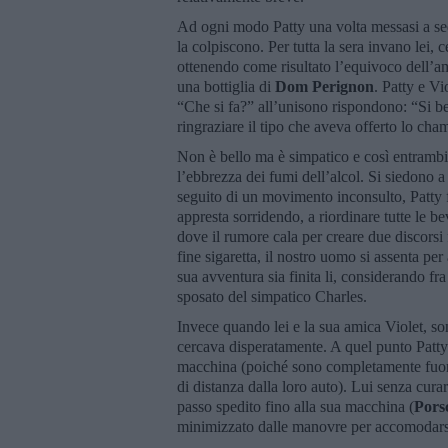
Ad ogni modo Patty una volta messasi a sede
la colpiscono. Per tutta la sera invano lei, c
ottenendo come risultato l’equivoco dell’am
una bottiglia di
Dom Perignon
. Patty e Vi
“Che si fa?” all’unisono rispondono: “Si be
ringraziare il tipo che aveva offerto lo c
Non è bello ma è simpatico e così entrambi
l’ebbrezza dei fumi dell’alcol. Si siedono a
seguito di un movimento inconsulto, Patty fa 
appresta sorridendo, a riordinare tutte le bev
dove il rumore cala per creare due discorsi 
fine sigaretta, il nostro uomo si assenta p
sua avventura sia finita li, considerando fr
sposato del simpatico Charles.
Invece quando lei e la sua amica Violet, son
cercava disperatamente. A quel punto Patty 
macchina (poiché sono completamente fuori da
di distanza dalla loro auto). Lui senza cur
passo spedito fino alla sua macchina (
Pors
minimizzato dalle manovre per accomodarsi