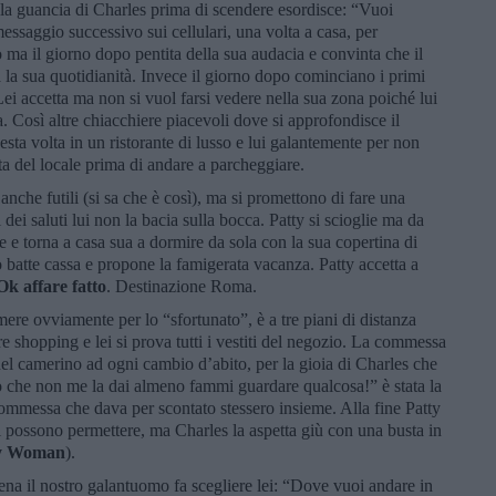
 la guancia di Charles prima di scendere esordisce: “Vuoi
essaggio successivo sui cellulari, una volta a casa, per
go ma il giorno dopo pentita della sua audacia e convinta che il
a la sua quotidianità. Invece il giorno dopo cominciano i primi
 Lei accetta ma non si vuol farsi vedere nella sua zona poiché lui
a. Così altre chiacchiere piacevoli dove si approfondisce il
esta volta in un ristorante di lusso e lui galantemente per non
rta del locale prima di andare a parcheggiare.
 anche futili (si sa che è così), ma si promettono di fare una
ei saluti lui non la bacia sulla bocca. Patty si scioglie ma da
e torna a casa sua a dormire da sola con la sua copertina di
batte cassa e propone la famigerata vacanza. Patty accetta a
Ok affare fatto
. Destinazione Roma.
amere ovviamente per lo “sfortunato”, è a tre piani di distanza
e shopping e lei si prova tutti i vestiti del negozio. La commessa
del camerino ad ogni cambio d’abito, per la gioia di Charles che
o che non me la dai almeno fammi guardare qualcosa!” è stata la
commessa che dava per scontato stessero insieme. Alla fine Patty
li possono permettere, ma Charles la aspetta giù con una busta in
ty Woman
).
cena il nostro galantuomo fa scegliere lei: “Dove vuoi andare in