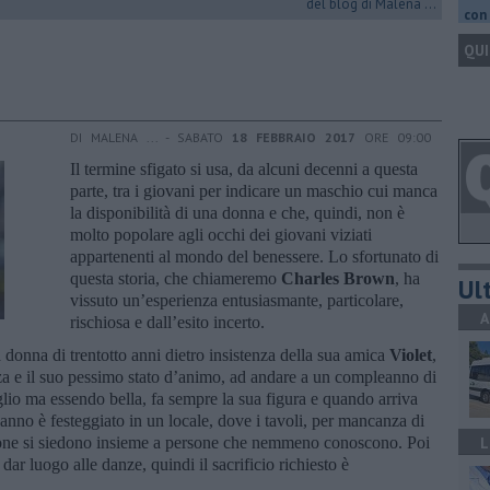
del blog di Malena ...
con 
QUI
DI MALENA ... - SABATO
18 FEBBRAIO 2017
ORE 09:00
Il termine sfigato si usa, da alcuni decenni a questa
parte, tra i giovani per indicare un maschio cui manca
la disponibilità di una donna e che, quindi, non è
molto popolare agli occhi dei giovani viziati
appartenenti al mondo del benessere. Lo sfortunato di
questa storia, che chiameremo
Charles Brown
, ha
Ult
vissuto un’esperienza entusiasmante, particolare,
A
rischiosa e dall’esito incerto.
 donna di trentotto anni dietro insistenza della sua amica
Violet
,
za e il suo pessimo stato d’animo, ad andare a un compleanno di
lio ma essendo bella, fa sempre la sua figura e quando arriva
anno è festeggiato in un locale, dove i tavoli, per mancanza di
rsone si siedono insieme a persone che nemmeno conoscono. Poi
L
r dar luogo alle danze, quindi il sacrificio richiesto è