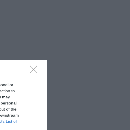
sonal or
ection to
ou may
 personal
out of the
 downstream
B’s List of