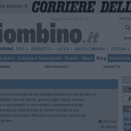
alla audience di
o
Aggiornato alle 12:19
METEO
Vene
IVORNO
PISA
GROSSETO
LUCCA
MASSA CARRARA
PISTOIA
Lavoro
Cultura e Spettacolo
Eventi
Sport
Blog
Interviste
MBINO
SAN VINCENZO
SASSETTA
...
iero e provengo da una famiglia italiana. Fin da giovane le
idate con me: donne, giovani, figlie, nipoti, sorelle,
e a raccontarmi le loro storie e i sentimenti provati
Q
gomento più chiacchierato è l'amore in tutte le sue
ertanto di parlarne affinché si possa trarre spunto per
A L
i genere.
Vedi tutti
di 
gli articoli
Scar