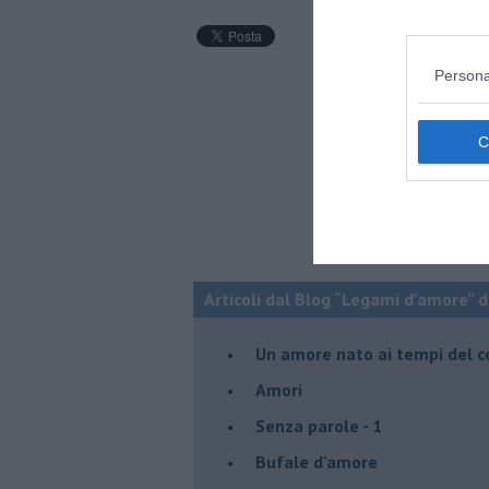
Persona
Articoli dal Blog “Legami d'amore” di
Un amore nato ai tempi del c
Amori
Senza parole - 1
Bufale d'amore