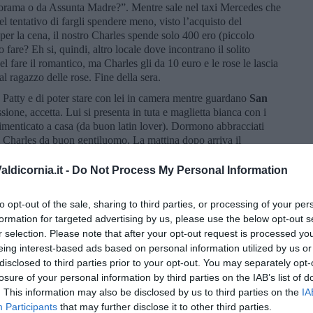
orama o da Assunta Madre?”. Mentre sale nel taxi Mercedes che
el tentativo di fargli spendere meno, visto l’acquisto del
er la cena, il nostro Charles spende solo 400 ero (piccolo
fare? Eh si, quindi, altro locale dove incontrano il solito
el fare il romantico, ma Charles gli da 10 euro e le rose le lascia
l ragazzo delle rose. Fine della sera.
 Patty e di poter stare con lei in camera mentre guardano
San
ione, accetta. Lui si presenta in tuta e maglietta bianca con i
 dimenticato a casa (da buon latin lover). Dormono abbracciati
di Charles da buon gentiluomo. La mattina dopo arriva il
to, quasi sofferente. Va su e giù e non si da pace. Lei non
i sento male!”. “Credo di avere la cistite!”.
ldicornia.it -
Do Not Process My Personal Information
di camminare e di bere, facendogli scolare ben 2 litri di acqua
poiché in realtà aveva una prostatite acuta. Lui disperato chiama
to opt-out of the sale, sharing to third parties, or processing of your per
rendere e nel frattempo va in ospedale, dove
gli inseriscono un
formation for targeted advertising by us, please use the below opt-out s
iera racconta la sua avventura me lei senza curarsi minimante
r selection. Please note that after your opt-out request is processed y
e a giro con l’amante!”. Patty torna a casa con il treno e
eing interest-based ads based on personal information utilized by us or
iangente e delusa per come sono andate le cose.
disclosed to third parties prior to your opt-out. You may separately opt-
losure of your personal information by third parties on the IAB’s list of
Brown?.
. This information may also be disclosed by us to third parties on the
IA
Participants
that may further disclose it to other third parties.