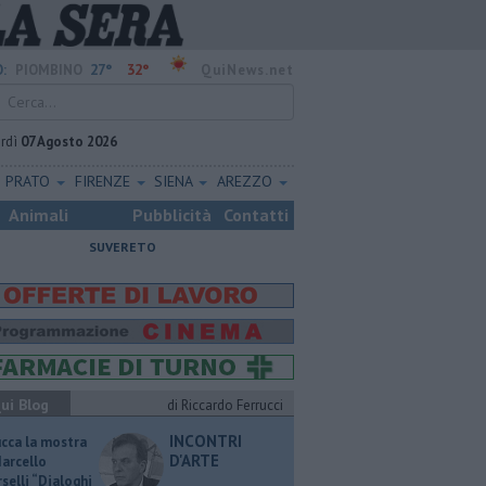
27°
32°
:
PIOMBINO
QuiNews.net
rdì
07 Agosto 2026
PRATO
FIRENZE
SIENA
AREZZO
Animali
Pubblicità
Contatti
SUVERETO
ui Blog
di Riccardo Ferrucci
INCONTRI
ucca la mostra
D'ARTE
Marcello
selli “Dialoghi