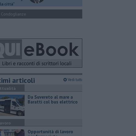
la città"
Condoglianze
imi articoli
Vedi tutti
ttualità
Da Suvereto al mare a
Baratti col bus elettrico
avoro
Opportunità di lavoro