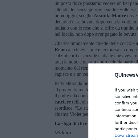
un posto dove possiamo vedere un bel pan
attende, lei senza pensarci su due volte e, n
pomeriggio, sceglie
Assunta Madre
dove p
dettaglio). La bevuta dopo cena la vogliamo 
indiano con le rose che si offre da tramite n
nel locale, non dopo aver pagato la bevuta a
Charles timidamente chiede delle coccole a
Remo
alla televisione e lei mossa a compass
calzini corti e senza le ciabatte che aveva
tutta la notte e nessun approccio da parte 
momento del rientro ma lui è strano, inquie
capisce e a un certo punto lui esordisce: “M
QUInewsVa
Patty allora da buona crocerossina propone 
al poveretto mettendolo definitivamente ko 
If you wish 
il padre e la compagna per farsi venire a p
sensitive in
catetere
(ciliegina sulla torta). All’inferm
confirm you
esordisce: “Le sta bene così impara ad andar
continue se
chiama Violet per farsi venire a prendere p
information 
further disc
La sfiga di chi è
… di Patty o di Charles 
participants
Malena ...
Downstream 