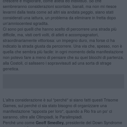
crescere e migliorare, come atleta ed individuo. So che
sembreranno considerazioni scontate, banali, ma non mi riesce
levarmi dalla testa come ad altri sia andata peggio, siano stati
considerati una iattura, un problema da eliminare in fretta dopo
un'amniocentesi sgradita.
Ci sono poi quelli che hanno scelto di percorrere una strada più
difficile, ma, visti certi volti, di atleti e accompagnatori,
straordinariamente vittoriosa: un impegno duro, ma forse ci ha
indicato la strada giusta da percorrere. Una via che, spesso, non è
quella che sembra più facile: in ogni momento della manifestazione
non potevo fare a meno di pensare che su quei blocchi di partenza,
alla Costoli, ci salissero i sopravvissuti ad una sorta di strage
genetica.
L'altra considerazione è sul "perché" si siano fatti questi Trisome
Games, sul perché ci sia stato bisogno di organizzare una
manifestazione "apposta per loro", quando a Rio fra un po' ci
saranno, oltre alle Olimpiadi, le Paralimpiadi.
Perché uno come
Geoff Smedley,
presidente del Down Syndrome