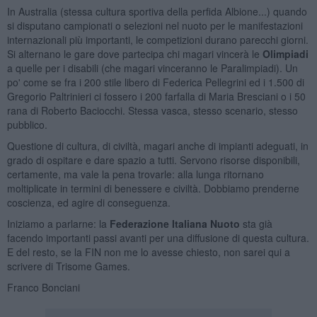
In Australia (stessa cultura sportiva della perfida Albione...) quando
si disputano campionati o selezioni nel nuoto per le manifestazioni
internazionali più importanti, le competizioni durano parecchi giorni.
Si alternano le gare dove partecipa chi magari vincerà le
Olimpiadi
a quelle per i disabili (che magari vinceranno le Paralimpiadi). Un
po' come se fra i 200 stile libero di Federica Pellegrini ed i 1.500 di
Gregorio Paltrinieri ci fossero i 200 farfalla di Maria Bresciani o i 50
rana di Roberto Baciocchi. Stessa vasca, stesso scenario, stesso
pubblico.
Questione di cultura, di civiltà, magari anche di impianti adeguati, in
grado di ospitare e dare spazio a tutti. Servono risorse disponibili,
certamente, ma vale la pena trovarle: alla lunga ritornano
moltiplicate in termini di benessere e civiltà. Dobbiamo prenderne
coscienza, ed agire di conseguenza.
Iniziamo a parlarne: la
Federazione Italiana Nuoto
sta già
facendo importanti passi avanti per una diffusione di questa cultura.
E del resto, se la FIN non me lo avesse chiesto, non sarei qui a
scrivere di Trisome Games.
Franco Bonciani