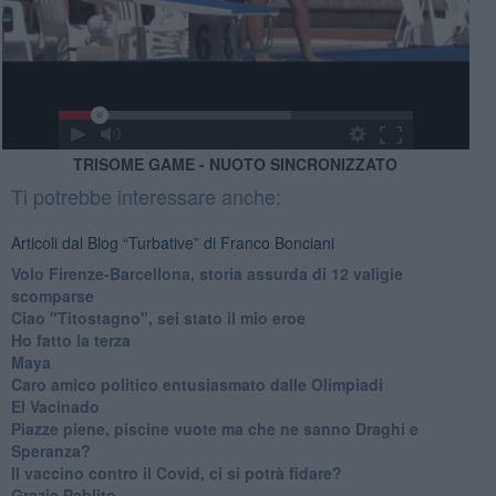
TRISOME GAME - NUOTO SINCRONIZZATO
Ti potrebbe interessare anche:
Articoli dal Blog “Turbative” di Franco Bonciani
Volo Firenze-Barcellona, storia assurda di 12 valigie
scomparse
Ciao "Titostagno", sei stato il mio eroe
Ho fatto la terza
Maya
Caro amico politico entusiasmato dalle Olimpiadi
El Vacinado
Piazze piene, piscine vuote ma che ne sanno Draghi e
Speranza?
​Il vaccino contro il Covid, ci si potrà fidare?
Grazie Pablito