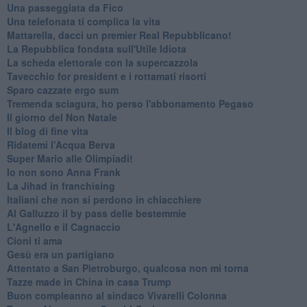
Una passeggiata da Fico
Una telefonata ti complica la vita
Mattarella, dacci un premier Real Repubblicano!
La Repubblica fondata sull'Utile Idiota
La scheda elettorale con la supercazzola
Tavecchio for president e i rottamati risorti
Sparo cazzate ergo sum
Tremenda sciagura, ho perso l'abbonamento Pegaso
Il giorno del Non Natale
Il blog di fine vita
​Ridatemi l’Acqua Berva
Super Mario alle Olimpiadi!
Io non sono Anna Frank
​La Jihad in franchising
Italiani che non si perdono in chiacchiere
Al Galluzzo il by pass delle bestemmie
L'Agnello e il Cagnaccio
Cioni ti ama
​Gesù era un partigiano
Attentato a San Pietroburgo, qualcosa non mi torna
Tazze made in China in casa Trump
Buon compleanno al sindaco Vivarelli Colonna