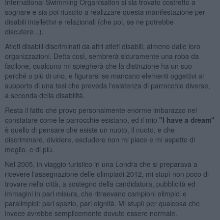
International Swimming Organisation si sia trovato costretto a
sognare e sia poi riuscito a realizzare questa manifestazione per
disabili intellettivi e relazionali (che poi, se ne potrebbe
discutere...).
Atleti disabili discriminati da altri atleti disabili, almeno dalle loro
organizzazioni. Detta così, sembrerà sicuramente una roba da
facilone, qualcuno mi spiegherà che la distinzione ha un suo
perché o più di uno, e figurarsi se mancano elementi oggettivi al
supporto di una tesi che preveda l'esistenza di parrocchie diverse,
a seconda della disabilità.
Resta il fatto che provo personalmente enorme imbarazzo nel
constatare come le parrocchie esistano, ed il mio
"I have a dream"
è quello di pensare che esiste un nuoto, il nuoto, e che
discriminare, dividere, escludere non mi piace e mi aspetto di
meglio, e di più.
Nel 2005, in viaggio turistico in una Londra che si preparava a
ricevere l'assegnazione delle olimpiadi 2012, mi stupì non poco di
trovare nella città, a sostegno della candidatura, pubblicità ed
immagini in pari misura, che ritraevano campioni olimpici e
paralimpici: pari spazio, pari dignità. Mi stupiì per qualcosa che
invece avrebbe semplicemente dovuto essere normale.