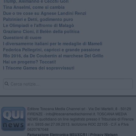
Trump, Alemanno e Cecchi Gori
Tina Anselmi, come si cambia
Due o tre cose su Agnese Landini Renzi
Paltrinieri e Detti, godimento puro
Le Olimpiadi e l'affronto di Malagò
Graziano Cioni, il Belèn della politica
Questioni di cuore
I diversamente italiani per le medaglie di Mameli
Federica Pellegrini, capricci e grande passione
RIo 2016, da De Coubertin al marchese Del Grillo
​Hai un progetto? Toccati!
​I Trisome Games dei sopravvissuti
Editore Toscana Media Channel srl - Via Dei Martelli, 8 - 50129
FIRENZE - info@toscanamediachannel.it. TOSCANA MEDIA
NEWS quotidiano on line registrato presso il Tribunale di Firenze
al n. 5935 del 27.09.2013. Iscrizione ROC 22105 - C.F. e P.Iva
0620787048
Fatturazione Elettronica M5UXCR1 |
Privacy Nielsen