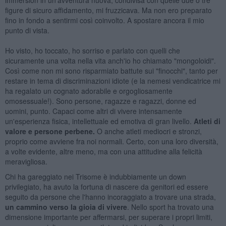
figure di sicuro affidamento, mi fruzzicava. Ma non ero preparato
fino in fondo a sentirmi così coinvolto. A spostare ancora il mio
punto di vista.
Ho visto, ho toccato, ho sorriso e parlato con quelli che
sicuramente una volta nella vita anch'io ho chiamato "mongoloidi".
Così come non mi sono risparmiato battute sui "finocchi", tanto per
restare in tema di discriminazioni idiote (e la nemesi vendicatrice mi
ha regalato un cognato adorabile e orgogliosamente
omosessuale!). Sono persone, ragazze e ragazzi, donne ed
uomini, punto. Capaci come altri di vivere intensamente
un'esperienza fisica, intellettuale ed emotiva di gran livello.
Atleti di
valore e persone perbene.
O anche atleti mediocri e stronzi,
proprio come avviene fra noi normali. Certo, con una loro diversità,
a volte evidente, altre meno, ma con una attitudine alla felicità
meravigliosa.
Chi ha gareggiato nei Trisome è indubbiamente un down
privilegiato, ha avuto la fortuna di nascere da genitori ed essere
seguito da persone che l'hanno incoraggiato a trovare una strada,
un cammino verso la gioia di vivere
. Nello sport ha trovato una
dimensione importante per affermarsi, per superare i propri limiti,