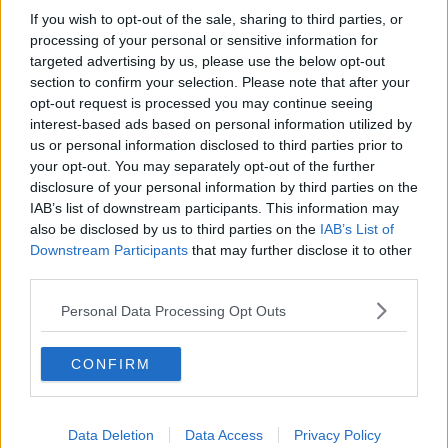
Occorre che il governo, al contrario di quanto fatto finora, si
If you wish to opt-out of the sale, sharing to third parties, or
impegni con serietà per garantire un futuro al sito produttivo,
processing of your personal or sensitive information for
favorendo una cessione rapida e trasparente che consenta di
targeted advertising by us, please use the below opt-out
avviare un piano industriale solido e credibile.
È altrettanto
section to confirm your selection. Please note that after your
fondamentale definire finalmente una strategia nazionale per il
opt-out request is processed you may continue seeing
settore dell’acciaio
, sollecitando, su Piombino, la chiusura
interest-based ads based on personal information utilized by
dell’accordo di programma con Jsw e sostenendo l’investimento di
us or personal information disclosed to third parties prior to
Metinvest, un progetto decisivo per il nostro territorio. Il comparto
your opt-out. You may separately opt-out of the further
siderurgico rappresenta un asset strategico per l’industria italiana:
disclosure of your personal information by third parties on the
finora la destra ha fallito ogni tentativo di rilancio, ed è tempo che
IAB’s list of downstream participants. This information may
Meloni e Urso facciano di più e meglio, nell’interesse dei lavoratori
also be disclosed by us to third parties on the
IAB’s List of
e della comunità di Piombino”, ha concluso Simiani.
Downstream Participants
that may further disclose it to other
third parties.
Personal Data Processing Opt Outs
A ringraziare il Governo "per l'accelerazione sul caso Magona e in
generale per l'impegno dimostrato su Piombino" è stato invece
Manfredi Potenti,
senatore toscano della
Lega
e membro VIII
CONFIRM
Commissione.
"Ho partecipato al fianco del sindaco Francesco Ferrari al tavolo
istituzionale presso il Mimit relativo alla situazione dei lavoratori
Data Deletion
Data Access
Privacy Policy