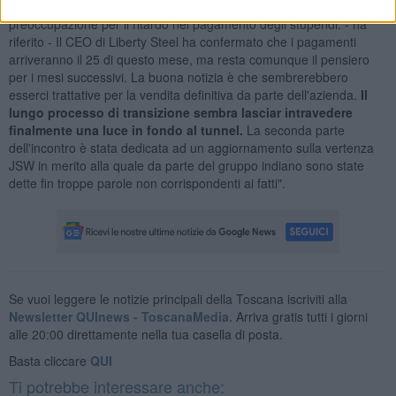
della Liberty Magona di Piombino dominata da una forte
preoccupazione per il ritardo nel pagamento degli stupendi. - ha
riferito - Il CEO di Liberty Steel ha confermato che i pagamenti
arriveranno il 25 di questo mese, ma resta comunque il pensiero
per i mesi successivi. La buona notizia è che sembrerebbero
esserci trattative per la vendita definitiva da parte dell'azienda.
Il
lungo processo di transizione sembra lasciar intravedere
finalmente una luce in fondo al tunnel.
La seconda parte
dell'incontro è stata dedicata ad un aggiornamento sulla vertenza
JSW in merito alla quale da parte del gruppo indiano sono state
dette fin troppe parole non corrispondenti ai fatti".
Se vuoi leggere le notizie principali della Toscana iscriviti alla
Newsletter QUInews - ToscanaMedia.
Arriva gratis tutti i giorni
alle 20:00 direttamente nella tua casella di posta.
Basta cliccare
QUI
Ti potrebbe interessare anche: