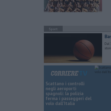
Sport
Ba
Dal 
stor
Scattano i controlli
negli aeroporti
spagnoli: la polizia
ferma i passeggeri del
volo dall'Italia