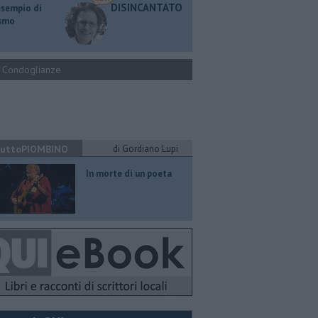
DISINCANTATO
esempio di
ismo
Condoglianze
uttoPIOMBINO
di Gordiano Lupi
In morte di un poeta