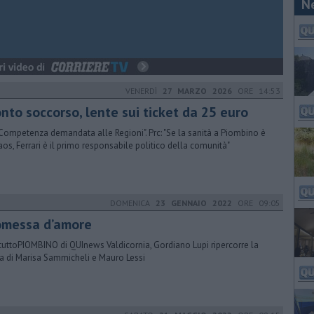
N
VENERDÌ
27 MARZO 2026
ORE 14:53
nto soccorso, lente sui ticket da 25 euro
 "Competenza demandata alle Regioni". Prc: "Se la sanità a Piombino è
aos, Ferrari è il primo responsabile politico della comunità"
DOMENICA
23 GENNAIO 2022
ORE 09:05
omessa d’amore
tuttoPIOMBINO di QUInews Valdicornia, Gordiano Lupi ripercorre la
ia di Marisa Sammicheli e Mauro Lessi