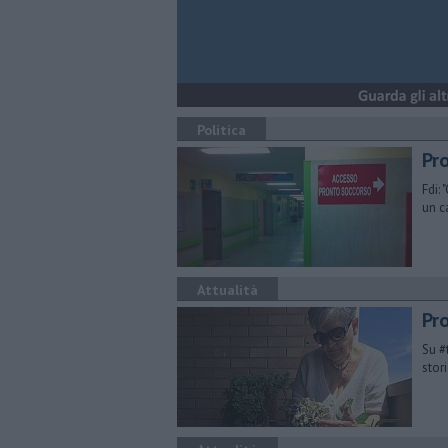
Politica
Pro
Fdi:
un c
Attualità
Pr
Su #
stor