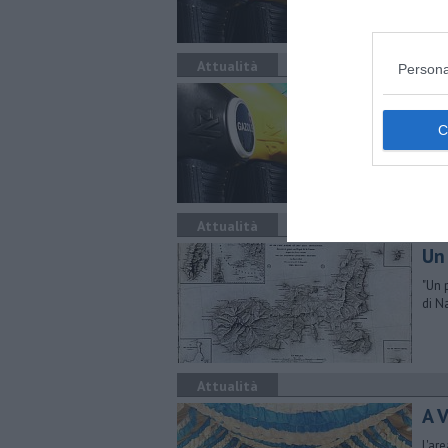
Attualità
Persona
​Be
Ecco
comu
Attualità
Un 
"Un 
di N
Attualità
A 
L'ar