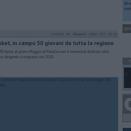
​Un 
civ
QUI
VENERDÌ
01 MAGGIO 2026
ORE 06:00
sket, in campo 50 giovani da tutta la regione
30 Aprile al primo Maggio al PalaGiovani il memorial dedicato allo
ico dirigente scomparso nel 2020
T