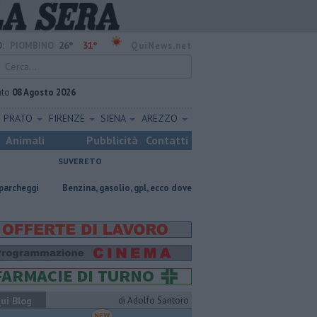
26°
31°
:
PIOMBINO
QuiNews.net
ato
08 Agosto 2026
PRATO
FIRENZE
SIENA
AREZZO
Animali
Pubblicità
Contatti
SUVERETO
​Benzina, gasolio, gpl, ecco dove risparmiare
Lavori in via Cerrini, ria
ui Blog
di Adolfo Santoro