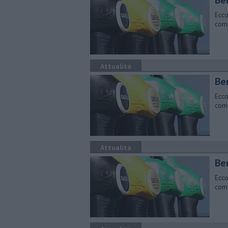
​Be
Ecco
comu
Attualità
​Be
Ecco
comu
Attualità
​Be
Ecco
comu