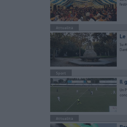
fest
Attualità
Le
Su #
Dant
Sport
Il
Un P
conc
Attualità