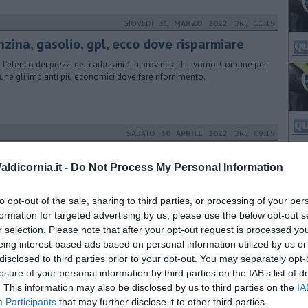
GIOVEDÌ
31 MARZO 2022
ORE 11:15
nzina, gasolio, gpl, ecco dove risparmiare
 l'elenco dei prezzi del carburante in provincia di Livorno. Comune per
ne gli impianti più economici dove fare rifornimento.
SABATO
30 APRILE 2022
ORE 09:15
nzina, gasolio, gpl, ecco dove risparmiare
ldicornia.it -
Do Not Process My Personal Information
 l'elenco dei prezzi del carburante in provincia di Livorno. Comune per
ne gli impianti più economici dove fare rifornimento.
to opt-out of the sale, sharing to third parties, or processing of your per
formation for targeted advertising by us, please use the below opt-out s
r selection. Please note that after your opt-out request is processed y
SABATO
28 MAGGIO 2022
ORE 09:15
eing interest-based ads based on personal information utilized by us or
disclosed to third parties prior to your opt-out. You may separately opt-
nzina, gasolio, gpl, ecco dove risparmiare
losure of your personal information by third parties on the IAB’s list of
 l'elenco dei prezzi del carburante in provincia di Livorno. Comune per
. This information may also be disclosed by us to third parties on the
IA
ne gli impianti più economici dove fare rifornimento.
Participants
that may further disclose it to other third parties.