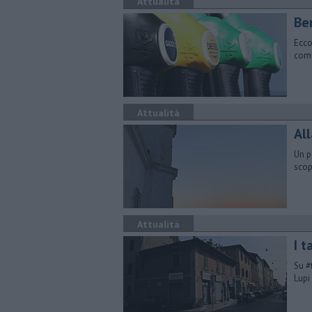
Attualità
​Be
Ecco
comu
Attualità
All
Un p
scop
Attualità
I t
Su #
Lupi