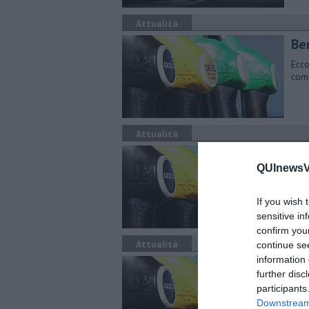
Attualità
​Be
Ecco
comu
Attualità
​Be
QUInewsVa
Ecco
comu
If you wish 
sensitive in
confirm you
Attualità
continue se
information 
​Be
further disc
Ecco
participants
comu
Downstream 