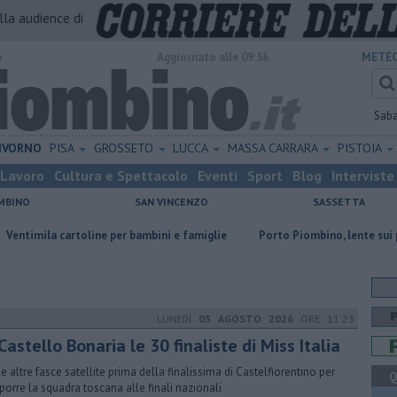
alla audience di
o
Aggiornato alle 09:56
METEO
Sab
IVORNO
PISA
GROSSETO
LUCCA
MASSA CARRARA
PISTOIA
Lavoro
Cultura e Spettacolo
Eventi
Sport
Blog
Interviste
MBINO
SAN VINCENZO
SASSETTA
artoline per bambini e famiglie
Porto Piombino, lente sui parcheggi
LUNEDÌ
03 AGOSTO 2026
ORE 11:23
Castello Bonaria le 30 finaliste di Miss Italia
le altre fasce satellite prima della finalissima di Castelfiorentino per
Q
orre la squadra toscana alle finali nazionali