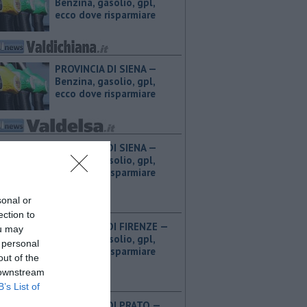
Benzina, gasolio, gpl,
ecco dove risparmiare
PROVINCIA DI SIENA — ​
Benzina, gasolio, gpl,
ecco dove risparmiare
PROVINCIA DI SIENA — ​
Benzina, gasolio, gpl,
ecco dove risparmiare
sonal or
ection to
PROVINCIA DI FIRENZE — ​
ou may
Benzina, gasolio, gpl,
 personal
ecco dove risparmiare
out of the
 downstream
B’s List of
PROVINCIA DI PRATO — ​