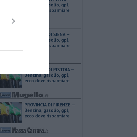
Benzina, gasolio, gpl,
ecco dove risparmiare
PROVINCIA DI SIENA — ​
Benzina, gasolio, gpl,
ecco dove risparmiare
PROVINCIA DI PISTOIA — ​
Benzina, gasolio, gpl,
ecco dove risparmiare
PROVINCIA DI FIRENZE — ​
Benzina, gasolio, gpl,
ecco dove risparmiare