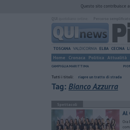
Questo sito contribuisce 
QUI
quotidiano online.
Percorso semplificat
TOSCANA
VALDICORNIA
ELBA
CECINA
L
Home
Cronaca
Politica
Attualità
CAMPIGLIA MARITTIMA
PIO
armiare
Lavori in via Cerrini, riapre un tratto di strada
Tutti i titoli:
Ventimila c
Tag:
Bianco Azzurra
Spettacoli
Al 
Ora 
comp