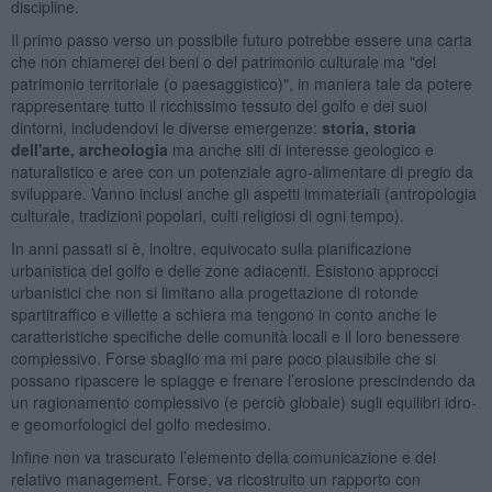
discipline.
Il primo passo verso un possibile futuro potrebbe essere una carta
che non chiamerei dei beni o del patrimonio culturale ma "del
patrimonio territoriale (o paesaggistico)", in maniera tale da potere
rappresentare tutto il ricchissimo tessuto del golfo e dei suoi
dintorni, includendovi le diverse emergenze:
storia, storia
dell'arte, archeologia
ma anche siti di interesse geologico e
naturalistico e aree con un potenziale agro-alimentare di pregio da
sviluppare. Vanno inclusi anche gli aspetti immateriali (antropologia
culturale, tradizioni popolari, culti religiosi di ogni tempo).
In anni passati si è, inoltre, equivocato sulla pianificazione
urbanistica del golfo e delle zone adiacenti. Esistono approcci
urbanistici che non si limitano alla progettazione di rotonde
spartitraffico e villette a schiera ma tengono in conto anche le
caratteristiche specifiche delle comunità locali e il loro benessere
complessivo. Forse sbaglio ma mi pare poco plausibile che si
possano ripascere le spiagge e frenare l’erosione prescindendo da
un ragionamento complessivo (e perciò globale) sugli equilibri idro-
e geomorfologici del golfo medesimo.
Infine non va trascurato l’elemento della comunicazione e del
relativo management. Forse, va ricostruito un rapporto con