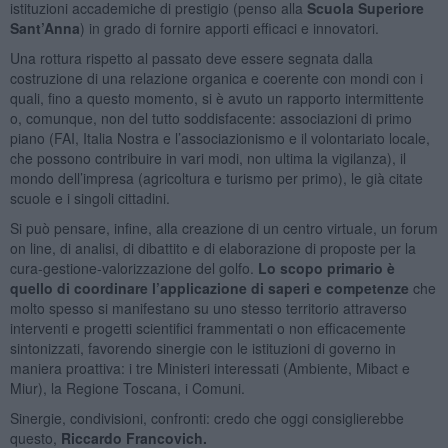
istituzioni accademiche di prestigio (penso alla
Scuola Superiore
Sant’Anna
) in grado di fornire apporti efficaci e innovatori.
Una rottura rispetto al passato deve essere segnata dalla
costruzione di una relazione organica e coerente con mondi con i
quali, fino a questo momento, si è avuto un rapporto intermittente
o, comunque, non del tutto soddisfacente: associazioni di primo
piano (FAI, Italia Nostra e l’associazionismo e il volontariato locale,
che possono contribuire in vari modi, non ultima la vigilanza), il
mondo dell’impresa (agricoltura e turismo per primo), le già citate
scuole e i singoli cittadini.
Si può pensare, infine, alla creazione di un centro virtuale, un forum
on line, di analisi, di dibattito e di elaborazione di proposte per la
cura-gestione-valorizzazione del golfo.
Lo scopo primario è
quello di coordinare l’applicazione di saperi e competenze
che
molto spesso si manifestano su uno stesso territorio attraverso
interventi e progetti scientifici frammentati o non efficacemente
sintonizzati, favorendo sinergie con le istituzioni di governo in
maniera proattiva: i tre Ministeri interessati (Ambiente, Mibact e
Miur), la Regione Toscana, i Comuni.
Sinergie, condivisioni, confronti: credo che oggi consiglierebbe
questo,
Riccardo Francovich.