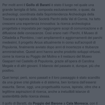
Per molti anni il
Golfo di Baratti
è stato il luogo nel quale una
grande famiglia di fatto, composta esclusivamente, o quasi, da
archeologi, coordinata dalla Soprintendenza Archeologia della
Toscana e ispirata dalla Società Parchi della Val di Cornia, ha fatto
crescere una esperienza innovativa: la ricerca archeologica
progettata e impostata per raggiungere scopi di comunicazione e di
diffusione delle conoscenze. Così erano nati i Parchi, il Museo di
Cittadella a Piombino, i vari ampliamenti e aggiornamenti dei parchi
medesimi, il progetto Arcus attualmente in corso sull’acropoli di
Populonia, finalmente avviato dopo anni di incertezze e titubanze
amministrative. Questi anni hanno anche prodotto sviluppi virtuosi,
come la ricerca su Poggio del Molino e il restauro del Museo
Gasparri nel Castello di Populonia, grazie all’opera di Carolina
Megale e di altri giovani. Il bilancio del passato è, dunque, più che
positivo.
Quei tempi, però, sono passati e il loro passaggio è stato scandito
da una grave crisi globale e di sistema, ben lontana dall’essersi
esaurita. Serve, oggi, una progettualità nuova, ispirata, oltre che a
legittime aspirazioni di ricerca, anche a ineludibili istanze di
sostenibilità della ricerca stessa.
Il golfo di Baratti, da
Poggio del Barone
a
Cala Moresca
, con il