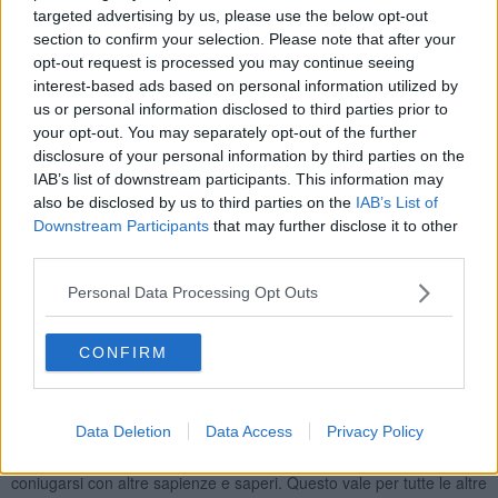
targeted advertising by us, please use the below opt-out
Partiamo dalle certezze.
section to confirm your selection. Please note that after your
La prima è sicuramente rappresentata dalla presenza della
opt-out request is processed you may continue seeing
Soprintendenza Archeologia (Andrea Camilli) che ha saputo far
interest-based ads based on personal information utilized by
fronte alla terribile emergenza di questo ultimo, tempestoso
us or personal information disclosed to third parties prior to
inverno.
your opt-out. You may separately opt-out of the further
disclosure of your personal information by third parties on the
La seconda certezza è rappresentata dalla nuova
governance
della
IAB’s list of downstream participants. This information may
Società Parchi della Val di Cornia.
Credo che essa saprà
also be disclosed by us to third parties on the
IAB’s List of
rappresentare al meglio presso le istituzioni (locali e regionali)
preposte al governo e all'amministrazione del territorio, la grande
Downstream Participants
that may further disclose it to other
ricchezza e disponibilità di competenze accademiche e scientifiche
third parties.
presenti sul territorio stesso. E questo non già, e non soltanto, dal
punto di vista della ricerca, ma anche e soprattutto dal punto di
Personal Data Processing Opt Outs
vista della ricerca applicata e del suo riverberarsi positivamente, a
seconda dei diversi grappoli di discipline, sulla vita quotidiana della
CONFIRM
comunità locale.
Insomma, se, da un lato, è impossibile immaginare questo luogo
senza archeologia e senza la prosecuzione della ricerca
Data Deletion
Data Access
Privacy Policy
archeologica, è di tutta evidenza come l’archeologia, da sola, non
possa essere il solo vettore di trasformazioni virtuose ma debba
coniugarsi con altre sapienze e saperi. Questo vale per tutte le altre