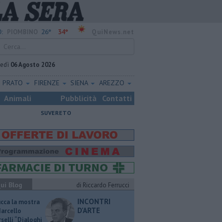
26°
34°
:
PIOMBINO
QuiNews.net
vedì
06 Agosto 2026
PRATO
FIRENZE
SIENA
AREZZO
Animali
Pubblicità
Contatti
SUVERETO
ui Blog
di Riccardo Ferrucci
INCONTRI
ucca la mostra
D'ARTE
Marcello
selli “Dialoghi