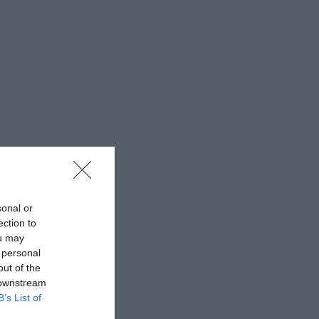
sonal or
ection to
ou may
 personal
out of the
 downstream
B’s List of