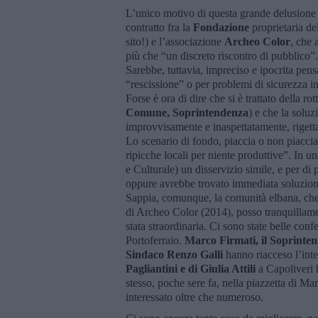
L’unico motivo di questa grande delusione r
contratto fra la
Fondazione
proprietaria del
sito!) e l’associazione
Archeo Color
, che 
più che “un discreto riscontro di pubblico”.
Sarebbe, tuttavia, impreciso e ipocrita pen
“rescissione” o per problemi di sicurezza in
Forse è ora di dire che si è trattato della ro
Comune, Soprintendenza
) e che la soluz
improvvisamente e inaspettatamente, rigetta
Lo scenario di fondo, piaccia o non piaccia
ripicche locali per niente produttive”. In un
e Culturale) un disservizio simile, e per di
oppure avrebbe trovato immediata soluzion
Sappia, comunque, la comunità elbana, che 
di Archeo Color (2014), posso tranquillamen
stata straordinaria. Ci sono state belle conf
Portoferraio.
Marco Firmati, il Soprinten
Sindaco Renzo Galli
hanno riacceso l’inte
Pagliantini e di Giulia Attili
a Capoliveri 
stesso, poche sere fa, nella piazzetta di M
interessato oltre che numeroso.