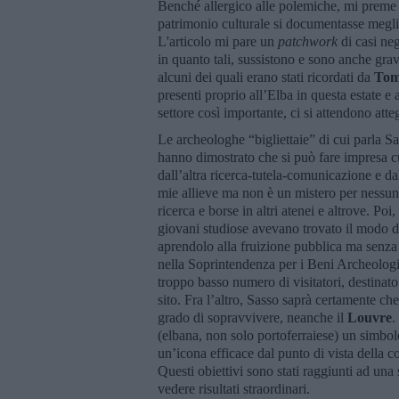
Benché allergico alle polemiche, mi preme d
patrimonio culturale si documentasse meglio,
L'articolo mi pare un
patchwork
di casi neg
in quanto tali, sussistono e sono anche grav
alcuni dei quali erano stati ricordati da
Tom
presenti proprio all’Elba in questa estate 
settore così importante, ci si attendono atte
Le archeologhe “bigliettaie” di cui parla S
hanno dimostrato che si può fare impresa 
dall’altra ricerca-tutela-comunicazione e dal
mie allieve ma non è un mistero per nessuno:
ricerca e borse in altri atenei e altrove. Poi
giovani studiose avevano trovato il modo d
aprendolo alla fruizione pubblica ma senza
nella Soprintendenza per i Beni Archeologici
troppo basso numero di visitatori, destinat
sito. Fra l’altro, Sasso saprà certamente che
grado di sopravvivere, neanche il
Louvre
.
(elbana, non solo portoferraiese) un simbolo
un’icona efficace dal punto di vista della co
Questi obiettivi sono stati raggiunti ad un
vedere risultati straordinari.