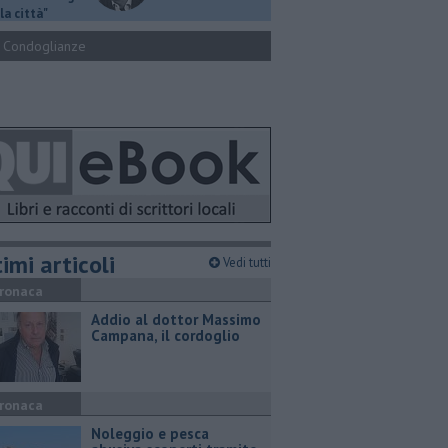
la città"
Condoglianze
imi articoli
Vedi tutti
ronaca
Addio al dottor Massimo
Campana, il cordoglio
ronaca
Noleggio e pesca