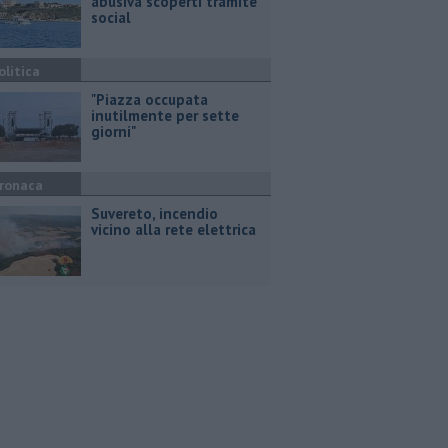
abusiva scoperti tramite
social
olitica
"Piazza occupata
inutilmente per sette
giorni"
ronaca
Suvereto, incendio
vicino alla rete elettrica