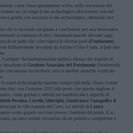
isiede, come Sasso giustamente scrive, nella rescissione del
 terreno su cui sorge il sito archeologico (del terreno, non del
aveva gestito con successo il sito archeologico, ottenendo ben
sare che la faccenda sia giunta a conclusione per una burocratica
esistenti al tramonto di ieri e drammaticamente rilevanti oggi.
ttura di un patto che coinvolgeva le diverse parti (
Fondazione,
ione brillantemente inventata da Archeo Color è stata, si può dire
ta.
, è sempre “la frammentazione politica elbana che si perde in
a situazione di
Gestione Associata del Patrimonio
(Ambientale
 più così annoso da risolvere, non si sarebbe neanche verificato
e.
le estati archeologiche saranno sempre più belle. Dopo l’estate
te dire, con l’autunno 2015 alle porte, che questa stagione è
erenze, visite guidate e attività per bambini alla Linguella di
dente Pessina, Lorella Alderighi, Gianfranco Vanagolli e il
resse per la villa romana del Cavo. Le attività di
Laura
hanno avuto grande successo presso i bambini del posto. E io
arciana, mi sono sentito circondato da un pubblico competente e