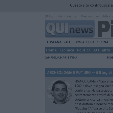
Questo sito contribuisce 
QUI
quotidiano online.
Percorso semplificat
TOSCANA
VALDICORNIA
ELBA
CECINA
L
Home
Cronaca
Politica
Attualità
CAMPIGLIA MARITTIMA
PIO
ARCHEOLOGIA E FUTURO — il Blog di
FRANCO CAMBI - Nato all’iso
1982 e dove insegna “Arche
conferenze. Ha partecipato 
costantemente attività di 
Dottore di Ricerca in Arche
post-dottorale nonché mem
“Populus”. Afferisce alla Sc