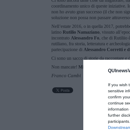
Ci sono ancora tante cose da migliorare, na
coordinamento unico di queste iniziative. I
non ho avuto gran successo (il che non sig
soluzione non possa non passare attraverso
Nell’estate 2016, o in quella 2017, potrebbe
latino
Rutilio Namaziano
, vissuto all’ep
incontrato
Alessandro Fo
, che di Rutiliio
rutiliano, fra storia, letteratura e archeolo
partecipazione di
Alessandro Corretti e di
Ci sono un sacco di storie da raccontare e di
Non mancate!
Michele Sasso
, sarai gradit
QUInewsVa
Franco Cambi
If you wish 
sensitive in
confirm you
continue se
information 
further disc
participants
Downstream 