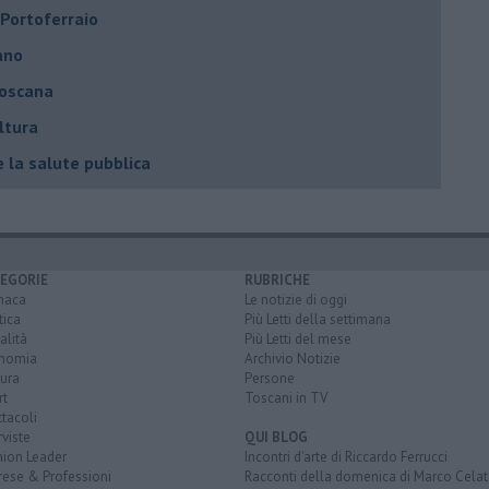
i Portoferraio
ano
Toscana
ltura
e la salute pubblica
EGORIE
RUBRICHE
naca
Le notizie di oggi
tica
Più Letti della settimana
alità
Più Letti del mese
nomia
Archivio Notizie
ura
Persone
rt
Toscani in TV
tacoli
rviste
QUI BLOG
nion Leader
Incontri d'arte di Riccardo Ferrucci
rese & Professioni
Racconti della domenica di Marco Celat