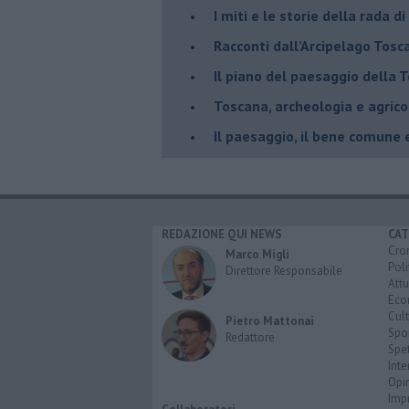
​I miti e le storie della rada d
​Racconti dall’Arcipelago Tosc
Il piano del paesaggio della 
Toscana, archeologia e agrico
Il paesaggio, il bene comune 
REDAZIONE QUI NEWS
CAT
Cro
Marco Migli
Poli
Direttore Responsabile
Attu
Eco
Cult
Pietro Mattonai
Spo
Redattore
Spet
Inte
Opi
Imp