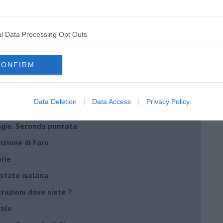
l Data Processing Opt Outs
uro” di Franco Cambi
CONFIRM
a all’Isola d’Elba
Data Deletion
Data Access
Privacy Policy
a società
saggio. Seconda puntata
enzione di Faro
orie
estate isolana
razioni dove siete ?
rale