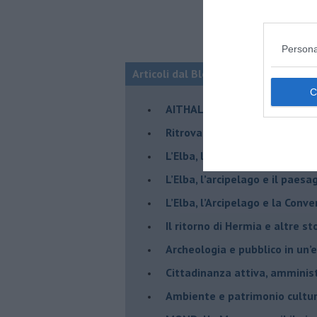
Persona
Articoli dal Blog “Archeologia e fut
​AITHALE, libro sull’archeologi
Ritrovare Siena
L’Elba, l’arcipelago, il ferro, l
​L’Elba, l’arcipelago e il pae
L’Elba, l’Arcipelago e la Conv
Il ritorno di Hermia e altre st
Archeologia e pubblico in un’
Cittadinanza attiva, amminist
Ambiente e patrimonio cultu