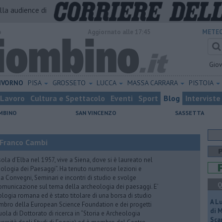
alla audience di
o
Aggiornato alle 17:45
METEO
Gio
IVORNO
PISA
GROSSETO
LUCCA
MASSA CARRARA
PISTOIA
Lavoro
Cultura e Spettacolo
Eventi
Sport
Blog
Interviste
MBINO
SAN VINCENZO
SASSETTA
 Franco Cambi
la d’Elba nel 1957, vive a Siena, dove si è laureato nel
ologia dei Paesaggi”. Ha tenuto numerose lezioni e
a Convegni, Seminari e incontri di studio e svolge
Q
comunicazione sul tema della archeologia dei paesaggi. E’
ologia romana ed è stato titolare di una borsa di studio
A L
bro della European Science Foundation e dei progetti
di 
uola di Dottorato di ricerca in “Storia e Archeologia
Scar