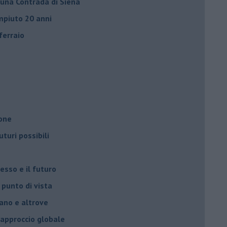
 una Contrada di Siena
ompiuto 20 anni
ferraio
ione
turi possibili
resso e il futuro
 punto di vista
cano e altrove
 approccio globale