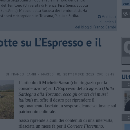
versità degli Studi di Foggia) ed è membro del Centro
con 
 del Territorio (Università di Firenze, Pisa, Siena, Scuola
nt’Anna). E’ socio della Società dei Territorialisti. Ha
QUI
i scavi e ricognizioni in Toscana, Puglia e Sicilia.
Vedi tutti
gli articoli
del blog di Franco Cambi
rotte su L’Espresso e il
DI FRANCO CAMBI - MARTEDÌ
01 SETTEMBRE 2015
ORE 08:48
Ult
L’articolo di
Michele Sasso
(che ringrazio per la
C
considerazione) su
L’Espresso
del 26 agosto (
Dalla
Sardegna alla Toscana, ecco gli orrori dei musei
italiani
) mi offre il destro per riprendere il
ragionamento lasciato in sospeso alcune settimane sul
patrimonio culturale.
C
Sasso riprende alcuni dei contenuti di una intervista,
rilasciata un mese fa per il
Corriere Fiorentino
.