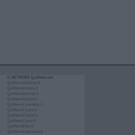
IL NETWORK QuiNews.net
QuiNewsAbetone.it
QuiNewsAmiata.it
QuiNewsAnimali.it
QuiNewsArezzo.it
QuiNewsCasentino.it
QuiNewsCecina.it
QuiNewsChianti.it
QuiNewsCuoio.it
QuiNewsElba.it
i
QuiNewsEmpolese.it