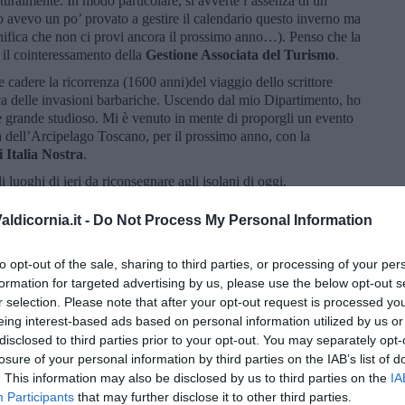
turalmente. In modo particolare, si avverte l’assenza di un
o avevo un po’ provato a gestire il calendario questo inverno ma
nifica che non ci provi ancora il prossimo anno…). Penso che la
 il cointeressamento della
Gestione Associata del Turismo
.
 cadere la ricorrenza (1600 anni)del viaggio dello scrittore
oca delle invasioni barbariche. Uscendo dal mio Dipartimento, ho
 è grande studioso. Mi è venuto in mente di proporgli un evento
gia dell’Arcipelago Toscano, per il prossimo anno, con la
 Italia Nostra
.
 luoghi di ieri da riconsegnare agli isolani di oggi.
issimo ospite, in una circostanza o nell’altra!
ldicornia.it -
Do Not Process My Personal Information
to opt-out of the sale, sharing to third parties, or processing of your per
formation for targeted advertising by us, please use the below opt-out s
r selection. Please note that after your opt-out request is processed y
eing interest-based ads based on personal information utilized by us or
disclosed to third parties prior to your opt-out. You may separately opt-
losure of your personal information by third parties on the IAB’s list of
. This information may also be disclosed by us to third parties on the
IA
Participants
that may further disclose it to other third parties.