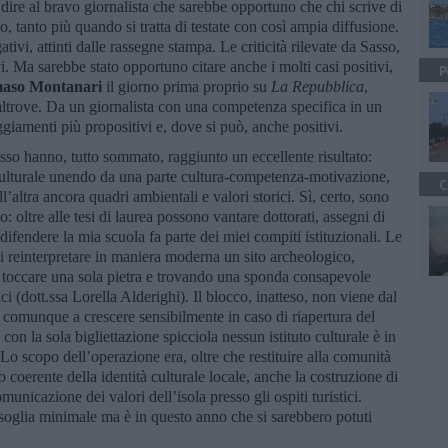
ire al bravo giornalista che sarebbe opportuno che chi scrive di
 tanto più quando si tratta di testate con così ampia diffusione.
ativi, attinti dalle rassegne stampa. Le criticità rilevate da Sasso,
i. Ma sarebbe stato opportuno citare anche i molti casi positivi,
P
aso Montanari
il giorno prima proprio su
La Repubblica
,
e altrove. Da un giornalista con una competenza specifica in un
ggiamenti più propositivi e, dove si può, anche positivi.
asso hanno, tutto sommato, raggiunto un eccellente risultato:
culturale unendo da una parte cultura-competenza-motivazione,
C
l’altra ancora quadri ambientali e valori storici. Sì, certo, sono
 oltre alle tesi di laurea possono vantare dottorati, assegni di
, difendere la mia scuola fa parte dei miei compiti istituzionali. Le
i reinterpretare in maniera moderna un sito archeologico,
 toccare una sola pietra e trovando una sponda consapevole
 (dott.ssa Lorella Alderighi). Il blocco, inatteso, non viene dal
o comunque a crescere sensibilmente in caso di riapertura del
 con la sola bigliettazione spicciola nessun istituto culturale è in
 Lo scopo dell’operazione era, oltre che restituire alla comunità
 coerente della identità culturale locale, anche la costruzione di
municazione dei valori dell’isola presso gli ospiti turistici.
a soglia minimale ma è in questo anno che si sarebbero potuti