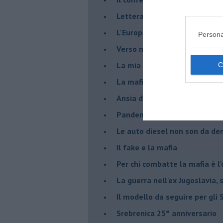
Lettera al Presidente Draghi
L'Europa non regge il confron
Persona
Verso nuovi modelli economi
​La mia generazione... Quella 
​La mafia sanitaria ai tempi d
Ansia da Covid
Pandemia e modello neoliber
Le auto diesel non son da d
​Il fake e la mafia
Per chi combatte la mafia è l'
La guerra nell'ex Jugoslavia,
Il modello da seguire per gli 
Srebrenica 25° anniversario