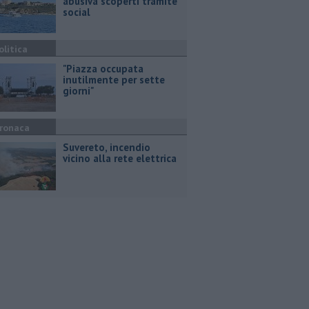
abusiva scoperti tramite
social
olitica
"Piazza occupata
inutilmente per sette
giorni"
ronaca
Suvereto, incendio
vicino alla rete elettrica