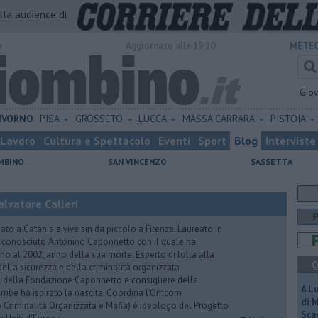
alla audience di
o
Aggiornato alle 19:20
METEO
Gio
IVORNO
PISA
GROSSETO
LUCCA
MASSA CARRARA
PISTOIA
Lavoro
Cultura e Spettacolo
Eventi
Sport
Blog
Interviste
MBINO
SAN VINCENZO
SASSETTA
lvatore Calleri
ato a Catania e vive sin da piccolo a Firenze. Laureato in
a conosciuto Antonino Caponnetto con il quale ha
no al 2002, anno della sua morte. Esperto di lotta alla
Q
ella sicurezza e della criminalità organizzata
e della Fondazione Caponnetto e consigliere della
A L
rambe ha ispirato la nascita. Coordina l'Omcom
di 
 Criminalità Organizzata e Mafia) è ideologo del Progetto
Scar