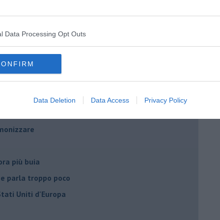
to con USA, Russia e Cina
l Data Processing Opt Outs
ci postpandemia
dell'alluvione 1966
CONFIRM
el covid
Data Deletion
Data Access
Privacy Policy
ista
emonizzare
ora più buia
 se parla troppo poco
Stati Uniti d'Europa