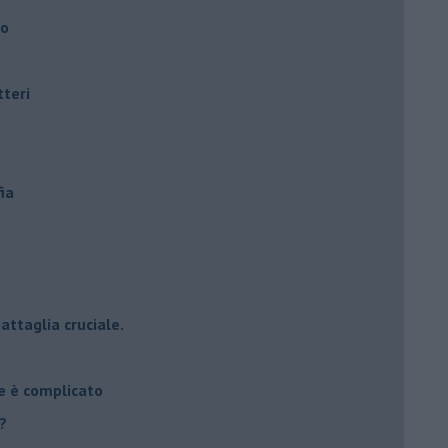
ro
tteri
ia
attaglia cruciale.
e è complicato
?