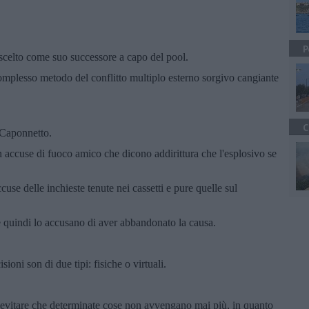
P
scelto come suo successore a capo del pool.
omplesso metodo del conflitto multiplo esterno sorgivo cangiante
C
 Caponnetto.
on accuse di fuoco amico che dicono addirittura che l'esplosivo se
se delle inchieste tenute nei cassetti e pure quelle sul
 quindi lo accusano di aver abbandonato la causa.
ioni son di due tipi: fisiche o virtuali.
evitare che determinate cose non avvengano mai più, in quanto