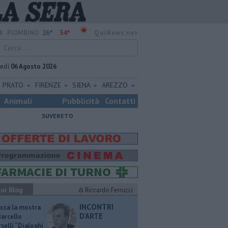
26°
34°
:
PIOMBINO
QuiNews.net
vedì
06 Agosto 2026
PRATO
FIRENZE
SIENA
AREZZO
Animali
Pubblicità
Contatti
SUVERETO
ui Blog
di Riccardo Ferrucci
INCONTRI
ucca la mostra
D'ARTE
Marcello
selli “Dialoghi