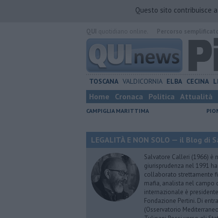
Questo sito contribuisce 
QUI
quotidiano online.
Percorso semplificat
TOSCANA
VALDICORNIA
ELBA
CECINA
L
Home
Cronaca
Politica
Attualità
CAMPIGLIA MARITTIMA
PIO
LEGALITÀ E NON SOLO — il Blog di Sa
Salvatore Calleri (1966) è n
giurisprudenza nel 1991 h
collaborato strettamente fi
mafia, analista nel campo d
internazionale è president
Fondazione Pertini. Di ent
(Osservatorio Mediterraneo