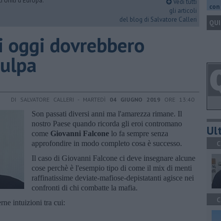
i Uniti d'Europa.
Vedi tutti
con 
gli articoli
del blog di Salvatore Calleri
QUI
ti oggi dovrebbero
culpa
DI SALVATORE CALLERI - MARTEDÌ
04 GIUGNO 2019
ORE 13:40
Son passati diversi anni ma l'amarezza rimane. Il
nostro Paese quando ricorda gli eroi contromano
Ult
come
Giovanni Falcone
lo fa sempre senza
approfondire in modo completo cosa è successo.
C
Il caso di Giovanni Falcone ci deve insegnare alcune
cose perchè è l'esempio tipo di come il mix di menti
raffinatissime deviate-mafiose-depistatanti agisce nei
confronti di chi combatte la mafia.
C
e intuizioni tra cui: