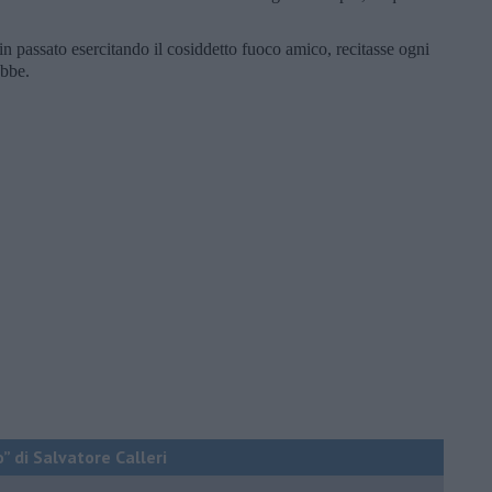
n passato esercitando il cosiddetto fuoco amico, recitasse ogni
ebbe.
o” di Salvatore Calleri