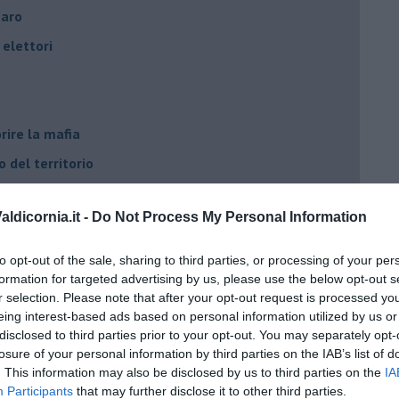
naro
elettori
rire la mafia
o del territorio
e?
ldicornia.it -
Do Not Process My Personal Information
cana
d Alert
to opt-out of the sale, sharing to third parties, or processing of your per
osa"
formation for targeted advertising by us, please use the below opt-out s
r selection. Please note that after your opt-out request is processed y
opeo
eing interest-based ads based on personal information utilized by us or
disclosed to third parties prior to your opt-out. You may separately opt-
losure of your personal information by third parties on the IAB’s list of
. This information may also be disclosed by us to third parties on the
IA
Participants
that may further disclose it to other third parties.
he viene al pettine