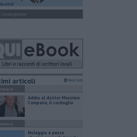
la città"
Condoglianze
imi articoli
Vedi tutti
ronaca
Addio al dottor Massimo
Campana, il cordoglio
ronaca
Noleggio e pesca