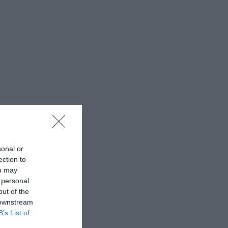
sonal or
ection to
ou may
 personal
out of the
 downstream
B’s List of