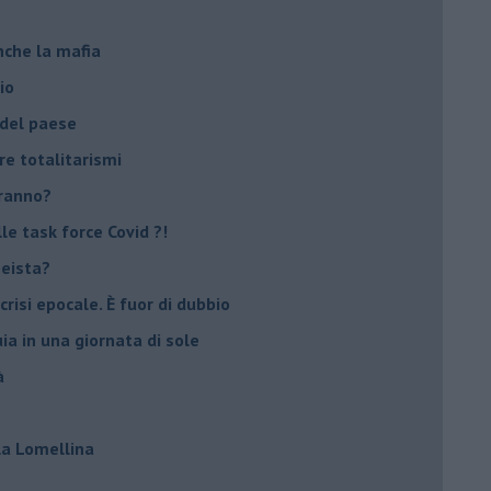
nche la mafia
io
 del paese
re totalitarismi
eranno?
e task force Covid ?!
peista?
crisi epocale. È fuor di dubbio
ia in una giornata di sole
à
lla Lomellina