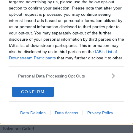
targeted advertising by us, please use the below opt-out
che è in parte controllato dall'organizzazione criminale
section to confirm your selection. Please note that after your
('ndrangheta) che lo usa per non mettere a rischio il proprio
opt-out request is processed you may continue seeing
investimento.
interest-based ads based on personal information utilized by
us or personal information disclosed to third parties prior to
Il mercato di Firenze ha avuto due episodi da attenzionare: nel
2017 un imprenditore locale si rivolgeva alla ‘ndrangheta per
your opt-out. You may separately opt-out of the further
riscuotere un debito. Segnale bruttissimo; nell'aprile 2019 una rissa
disclosure of your personal information by third parties on the
con spedizione punitiva di cui al link
IAB’s list of downstream participants. This information may
https://youtu.be/hq1PVmukmSk
ed al link
also be disclosed by us to third parties on the
IAB’s List of
https://youtu.be/51AJjXlRvoY
. La questione va affrontata senza
Downstream Participants
that may further disclose it to other
tabù.
third parties.
In conclusione se nel periodo 2006 abbiamo coniato lo slogan "LA
Personal Data Processing Opt Outs
TOSCANA NON E' TERRA DI MAFIA MA LA MAFIA C'E'", nel 2018
abbiamo coniato lo slogan "LA TOSCANA E' TERRA DI
CRIMINALITA' ORGANIZZATA ED E' IN PARTE COLONIZZATA
CONFIRM
DALLA MAFIA", per il 2020 lanciamo "LA TOSCANA RISCHIA DI
ESSER DIVORATA DALLA MAFIA IN SILENZIO".
Data Deletion
Data Access
Privacy Policy
Salvatore Calleri