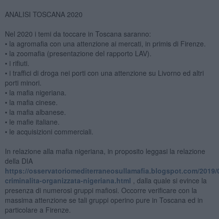
ANALISI TOSCANA 2020
Nel 2020 i temi da toccare in Toscana saranno:
• la agromafia con una attenzione ai mercati, in primis di Firenze.
• la zoomafia (presentazione del rapporto LAV).
• i rifiuti.
• i traffici di droga nei porti con una attenzione su Livorno ed altri
porti minori.
• la mafia nigeriana.
• la mafia cinese.
• la mafia albanese.
• le mafie italiane.
• le acquisizioni commerciali.
In relazione alla mafia nigeriana, in proposito leggasi la relazione
della DIA
https://osservatoriomediterraneosullamafia.blogspot.com/2019/
criminalita-organizzata-nigeriana.html
, dalla quale si evince la
presenza di numerosi gruppi mafiosi. Occorre verificare con la
massima attenzione se tali gruppi operino pure in Toscana ed in
particolare a Firenze.