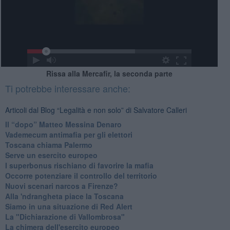
Rissa alla Mercafir, la seconda parte
Ti potrebbe interessare anche:
Articoli dal Blog “Legalità e non solo” di Salvatore Calleri
Il “dopo” Matteo Messina Denaro
Vademecum antimafia per gli elettori
Toscana chiama Palermo
Serve un esercito europeo
I superbonus rischiano di favorire la mafia
Occorre potenziare il controllo del territorio
​Nuovi scenari narcos a Firenze?
Alla 'ndrangheta piace la Toscana
Siamo in una situazione di Red Alert
La "Dichiarazione di Vallombrosa"
La chimera dell'esercito europeo