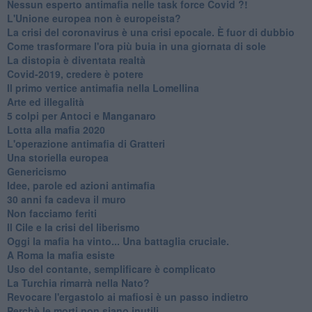
Nessun esperto antimafia nelle task force Covid ?!
L'Unione europea non è europeista?
La crisi del coronavirus è una crisi epocale. È fuor di dubbio
Come trasformare l'ora più buia in una giornata di sole
​La distopia è diventata realtà
Covid-2019, credere è potere
Il primo vertice antimafia nella Lomellina
Arte ed illegalità
​5 colpi per Antoci e Manganaro
Lotta alla mafia 2020
L'operazione antimafia di Gratteri
Una storiella europea
Genericismo
Idee, parole ed azioni antimafia
30 anni fa cadeva il muro
Non facciamo feriti
Il Cile e la crisi del liberismo
Oggi la mafia ha vinto... Una battaglia cruciale.
A Roma la mafia esiste
Uso del contante, semplificare è complicato
La Turchia rimarrà nella Nato?
Revocare l'ergastolo ai mafiosi è un passo indietro
Perchè le morti non siano inutili