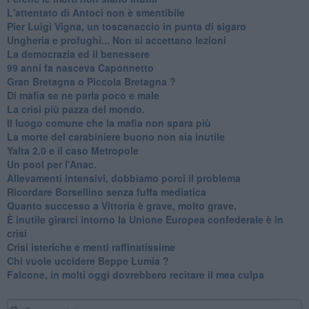
L'attentato di Antoci non è smentibile
Pier Luigi Vigna, un toscanaccio in punta di sigaro
Ungheria e profughi... Non si accettano lezioni
La democrazia ed il benessere
99 anni fa nasceva Caponnetto
Gran Bretagna o Piccola Bretagna ?
Di mafia se ne parla poco e male
La crisi più pazza del mondo.
Il luogo comune che la mafia non spara più
La morte del carabiniere buono non sia inutile
Yalta 2.0 e il caso Metropole
​Un pool per l'Anac.
Allevamenti intensivi, dobbiamo porci il problema
Ricordare Borsellino senza fuffa mediatica
​Quanto successo a Vittoria è grave, molto grave.
​È inutile girarci intorno la Unione Europea confederale è in
crisi
Crisi isteriche e menti raffinatissime
Chi vuole uccidere Beppe Lumia ?
Falcone, in molti oggi dovrebbero recitare il mea culpa