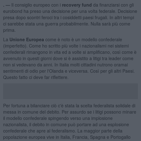
. —
Il consiglio europeo con i
recovery fund
da finanziarsi con gli
eurobond ha preso una decisione per una volta federale. Decisione
presa dopo scontri feroci tra i cosiddetti paesi frugali. In altri tempi
ci sarebbe stata una guerra probabilmente. Nulla sarà più come
prima.
La
Unione Europea
come è noto è un modello confederale
(imperfetto). Come ho scritto più volte i nazionalismi nei sistemi
confederali rimangono in vita ed a volte si amplificano, così come è
avvenuto in questi giorni dove si è assistito a litigi tra leader come
non si vedevano da anni. In Italia molti cittadini nutrono oramai
sentimenti di odio per l'Olanda e viceversa. Così per gli altri Paesi.
Questo fatto ci deve far riflettere.
Per fortuna a bilanciare ciò c'è stata la scelta federalista solidale di
messa in comune del debito. Per assurdo se i litigi possono minare
il modello confederale spingendo verso una implosione
nazionalista, il debito in comune può portare ad una esplosione
confederale che apre al federalismo. La maggior parte della
popolazione europea vive in Italia, Francia, Spagna e Portogallo