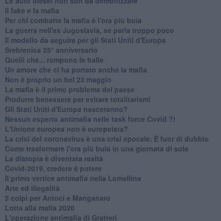
Le auto diesel non son da demonizzare
​Il fake e la mafia
Per chi combatte la mafia è l'ora più buia
La guerra nell'ex Jugoslavia, se parla troppo poco
Il modello da seguire per gli Stati Uniti d'Europa
Srebrenica 25° anniversario
Quelli che... rompono le balle
Un amore che ci ha portato anche la mafia
Non è proprio un bel 23 maggio
La mafia è il primo problema del paese
Produrre benessere per evitare totalitarismi
Gli Stati Uniti d'Europa nasceranno?
Nessun esperto antimafia nelle task force Covid ?!
L'Unione europea non è europeista?
La crisi del coronavirus è una crisi epocale. È fuor di dubbio
Come trasformare l'ora più buia in una giornata di sole
​La distopia è diventata realtà
Covid-2019, credere è potere
Il primo vertice antimafia nella Lomellina
Arte ed illegalità
​5 colpi per Antoci e Manganaro
Lotta alla mafia 2020
L'operazione antimafia di Gratteri