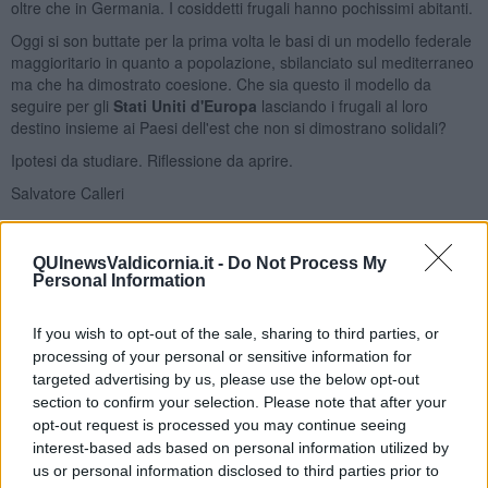
oltre che in Germania. I cosiddetti frugali hanno pochissimi abitanti.
Oggi si son buttate per la prima volta le basi di un modello federale
maggioritario in quanto a popolazione, sbilanciato sul mediterraneo
ma che ha dimostrato coesione. Che sia questo il modello da
seguire per gli
Stati Uniti d'Europa
lasciando i frugali al loro
destino insieme ai Paesi dell'est che non si dimostrano solidali?
Ipotesi da studiare. Riflessione da aprire.
Salvatore Calleri
QUInewsValdicornia.it -
Do Not Process My
Personal Information
Se vuoi leggere le notizie principali della Toscana iscriviti alla
If you wish to opt-out of the sale, sharing to third parties, or
Newsletter QUInews - ToscanaMedia.
Arriva gratis tutti i giorni
processing of your personal or sensitive information for
alle 20:00 direttamente nella tua casella di posta.
targeted advertising by us, please use the below opt-out
section to confirm your selection. Please note that after your
Basta cliccare
QUI
opt-out request is processed you may continue seeing
Ti potrebbe interessare anche:
interest-based ads based on personal information utilized by
us or personal information disclosed to third parties prior to