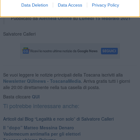
Mario Draghi E p.c. Ai Capigruppo Parlamentari Firenze,
Data Deletion
Data Access
Privacy Policy
15...
Pubblicato da
Aletheia Online
su
Lunedì 15 febbraio 2021
Salvatore Calleri
Se vuoi leggere le notizie principali della Toscana iscriviti alla
Newsletter QUInews - ToscanaMedia.
Arriva gratis tutti i giorni
alle 20:00 direttamente nella tua casella di posta.
Basta cliccare
QUI
Ti potrebbe interessare anche:
Articoli dal Blog “Legalità e non solo” di Salvatore Calleri
Il “dopo” Matteo Messina Denaro
Vademecum antimafia per gli elettori
Toscana chiama Palermo