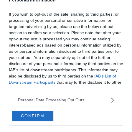
radice il fenomeno mafioso, sia sul versante delle misure di
prevenzione, sia su quello della repressione, sia su quello del
riutilizzo sociale e produttivo dei beni confiscati. L’altro impegno va
If you wish to opt-out of the sale, sharing to third parties, or
indirizzato verso l’Europa perché è maturo il tempo per realizzare
processing of your personal or sensitive information for
un vero spazio antimafia europeo, alla luce della strategia del
targeted advertising by us, please use the below opt-out
“doppio binario” tanto caro a Falcone e Caponnetto, di recente
section to confirm your selection. Please note that after your
ripreso e rilanciato dall’ONU a Vienna, in coerenza con le
opt-out request is processed you may continue seeing
conclusioni della Conferenza internazionale contro le mafie tenutasi
interest-based ads based on personal information utilized by
a Palermo, nel dicembre del 2000.
us or personal information disclosed to third parties prior to
Certi di una Sua attenzione e in attesa di un Suo riscontro, Le
your opt-out. You may separately opt-out of the further
auguriamo buon lavoro e Le chiediamo di non deludere
disclosure of your personal information by third parties on the
l’aspettativa che ancora una volta sentiamo di affidare a quelle
IAB’s list of downstream participants. This information may
istituzioni democratiche in difesa delle quali l’impegno di molti nostri
also be disclosed by us to third parties on the
IAB’s List of
servitori dello Stato è stato generoso e coraggioso, al punto da
Downstream Participants
that may further disclose it to other
donare la propria vita.
third parties.
Cordiali saluti,
Personal Data Processing Opt Outs
Firenze, 15 febbraio 2021
Salvatore Calleri a nome di tutta la Fondazione Antonino
CONFIRM
Caponnetto
Riceviamo e pubblichiamo Presidente del Consiglio Prof.