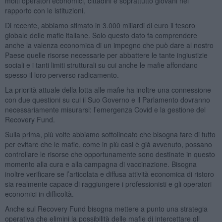
molti operatori economici, cittadini e soprattutto giovani nel
rapporto con le istituzioni.
Di recente, abbiamo stimato in 3.000 miliardi di euro il tesoro
globale delle mafie italiane. Solo questo dato fa comprendere
anche la valenza economica di un impegno che può dare al nostro
Paese quelle risorse necessarie per abbattere le tante ingiustizie
sociali e i tanti limiti strutturali su cui anche le mafie affondano
spesso il loro perverso radicamento.
La priorità attuale della lotta alle mafie ha inoltre una connessione
con due questioni su cui il Suo Governo e il Parlamento dovranno
necessariamente misurarsi: l’emergenza Covid e la gestione del
Recovery Fund.
Sulla prima, più volte abbiamo sottolineato che bisogna fare di tutto
per evitare che le mafie, come in più casi è già avvenuto, possano
controllare le risorse che opportunamente sono destinate in questo
momento alla cura e alla campagna di vaccinazione. Bisogna
inoltre verificare se l’articolata e diffusa attività economica di ristoro
sia realmente capace di raggiungere i professionisti e gli operatori
economici in difficoltà.
Anche sul Recovery Fund bisogna mettere a punto una strategia
operativa che elimini la possibilità delle mafie di intercettare gli