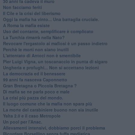
30 anni fa cadeva il muro
Non facciamo feriti
Il Cile e la crisi del liberismo
Oggi la mafia ha vinto... Una battaglia cruciale.
A Roma la mafia esiste
Uso del contante, semplificare è complicato
La Turchia rimarrà nella Nato?
Revocare l'ergastolo ai mafiosi è un passo indietro
Perchè le morti non siano inutili
L'attentato di Antoci non è smentibile
Pier Luigi Vigna, un toscanaccio in punta di sigaro
Ungheria e profughi... Non si accettano lezioni
La democrazia ed il benessere
99 anni fa nasceva Caponnetto
Gran Bretagna o Piccola Bretagna ?
Di mafia se ne parla poco e male
La crisi più pazza del mondo.
Il luogo comune che la mafia non spara più
La morte del carabiniere buono non sia inutile
Yalta 2.0 e il caso Metropole
​Un pool per l'Anac.
Allevamenti intensivi, dobbiamo porci il problema
Ricordare Borsellino senza fuffa mediatica