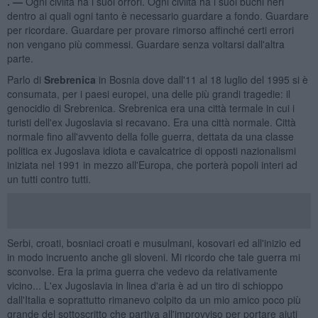
. —
Ogni civiltà ha i suoi orrori. Ogni civiltà ha i suoi buchi neri
dentro ai quali ogni tanto è necessario guardare a fondo. Guardare
per ricordare. Guardare per provare rimorso affinché certi errori
non vengano più commessi. Guardare senza voltarsi dall'altra
parte.
Parlo di
Srebrenica
in Bosnia dove dall'11 al 18 luglio del 1995 si è
consumata, per i paesi europei, una delle più grandi tragedie: il
genocidio di Srebrenica. Srebrenica era una città termale in cui i
turisti dell'ex Jugoslavia si recavano. Era una città normale. Città
normale fino all'avvento della folle guerra, dettata da una classe
politica ex Jugoslava idiota e cavalcatrice di opposti nazionalismi
iniziata nel 1991 in mezzo all'Europa, che porterà popoli interi ad
un tutti contro tutti.
Serbi, croati, bosniaci croati e musulmani, kosovari ed all'inizio ed
in modo incruento anche gli sloveni. Mi ricordo che tale guerra mi
sconvolse. Era la prima guerra che vedevo da relativamente
vicino... L'ex Jugoslavia in linea d'aria è ad un tiro di schioppo
dall'Italia e soprattutto rimanevo colpito da un mio amico poco più
grande del sottoscritto che partiva all'improvviso per portare aiuti