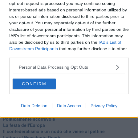
opt-out request is processed you may continue seeing
Newsletter QUInews - ToscanaMedia.
Arriva gratis tutti i giorni
interest-based ads based on personal information utilized by
alle 20:00 direttamente nella tua casella di posta.
us or personal information disclosed to third parties prior to
Basta cliccare
QUI
your opt-out. You may separately opt-out of the further
Ti potrebbe interessare anche:
disclosure of your personal information by third parties on the
IAB’s list of downstream participants. This information may
Articoli dal Blog “Legalità e non solo” di Salvatore Calleri
also be disclosed by us to third parties on the
IAB’s List of
Downstream Participants
that may further disclose it to other
Il “dopo” Matteo Messina Denaro
third parties.
Vademecum antimafia per gli elettori
Toscana chiama Palermo
Personal Data Processing Opt Outs
Serve un esercito europeo
I superbonus rischiano di favorire la mafia
Occorre potenziare il controllo del territorio
CONFIRM
​Nuovi scenari narcos a Firenze?
Alla 'ndrangheta piace la Toscana
Siamo in una situazione di Red Alert
Data Deletion
Data Access
Privacy Policy
La "Dichiarazione di Vallombrosa"
La chimera dell'esercito europeo
Politicamente scorrevole
La festa dell'Europa
Il confederalismo è un nodo che viene al pettine
Lettera al Presidente Draghi