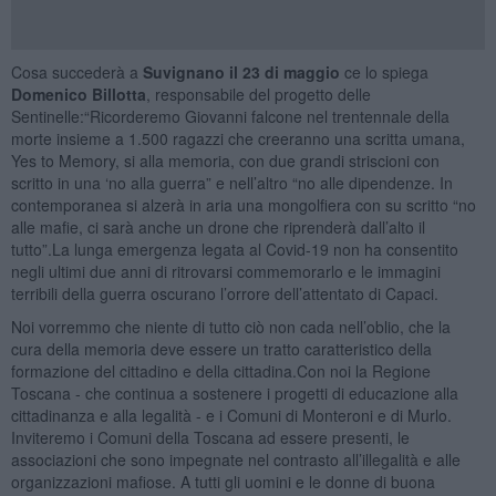
Cosa succederà a
Suvignano il 23 di maggio
ce lo spiega
Domenico Billotta
, responsabile del progetto delle
Sentinelle:“Ricorderemo Giovanni falcone nel trentennale della
morte insieme a 1.500 ragazzi che creeranno una scritta umana,
Yes to Memory, si alla memoria, con due grandi striscioni con
scritto in una ‘no alla guerra” e nell’altro “no alle dipendenze. In
contemporanea si alzerà in aria una mongolfiera con su scritto “no
alle mafie, ci sarà anche un drone che riprenderà dall’alto il
tutto”.La lunga emergenza legata al Covid-19 non ha consentito
negli ultimi due anni di ritrovarsi commemorarlo e le immagini
terribili della guerra oscurano l’orrore dell’attentato di Capaci.
Noi vorremmo che niente di tutto ciò non cada nell’oblio, che la
cura della memoria deve essere un tratto caratteristico della
formazione del cittadino e della cittadina.Con noi la Regione
Toscana - che continua a sostenere i progetti di educazione alla
cittadinanza e alla legalità - e i Comuni di Monteroni e di Murlo.
Inviteremo i Comuni della Toscana ad essere presenti, le
associazioni che sono impegnate nel contrasto all’illegalità e alle
organizzazioni mafiose. A tutti gli uomini e le donne di buona