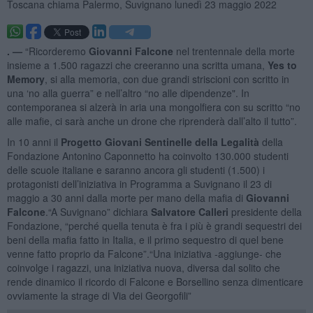
Toscana chiama Palermo, Suvignano lunedì 23 maggio 2022
. —
“Ricorderemo
Giovanni Falcone
nel trentennale della morte
insieme a 1.500 ragazzi che creeranno una scritta umana,
Yes to
Memory
, si alla memoria, con due grandi striscioni con scritto in
una ‘no alla guerra” e nell’altro “no alle dipendenze". In
contemporanea si alzerà in aria una mongolfiera con su scritto “no
alle mafie, ci sarà anche un drone che riprenderà dall’alto il tutto”.
In 10 anni il
Progetto Giovani Sentinelle della Legalità
della
Fondazione Antonino Caponnetto ha coinvolto 130.000 studenti
delle scuole italiane e saranno ancora gli studenti (1.500) i
protagonisti dell’iniziativa in Programma a Suvignano il 23 di
maggio a 30 anni dalla morte per mano della mafia di
Giovanni
Falcone
.“A Suvignano” dichiara
Salvatore Calleri
presidente della
Fondazione, “perché quella tenuta è fra i più è grandi sequestri dei
beni della mafia fatto in Italia, e il primo sequestro di quel bene
venne fatto proprio da Falcone”.“Una iniziativa -aggiunge- che
coinvolge i ragazzi, una iniziativa nuova, diversa dal solito che
rende dinamico il ricordo di Falcone e Borsellino senza dimenticare
ovviamente la strage di Via dei Georgofili”