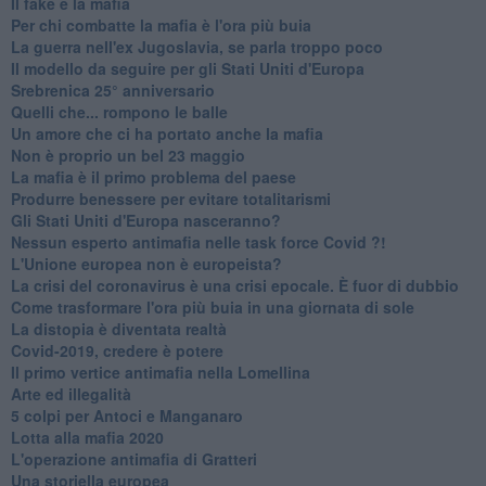
​Il fake e la mafia
Per chi combatte la mafia è l'ora più buia
La guerra nell'ex Jugoslavia, se parla troppo poco
Il modello da seguire per gli Stati Uniti d'Europa
Srebrenica 25° anniversario
Quelli che... rompono le balle
Un amore che ci ha portato anche la mafia
Non è proprio un bel 23 maggio
La mafia è il primo problema del paese
Produrre benessere per evitare totalitarismi
Gli Stati Uniti d'Europa nasceranno?
Nessun esperto antimafia nelle task force Covid ?!
L'Unione europea non è europeista?
La crisi del coronavirus è una crisi epocale. È fuor di dubbio
Come trasformare l'ora più buia in una giornata di sole
​La distopia è diventata realtà
Covid-2019, credere è potere
Il primo vertice antimafia nella Lomellina
Arte ed illegalità
​5 colpi per Antoci e Manganaro
Lotta alla mafia 2020
L'operazione antimafia di Gratteri
Una storiella europea