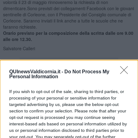
volontà il 23 di maggio rinnoveremo la richiesta di non
dimenticare.Sono previsti dei collegamenti Facebook con le giovani
sentinelle di Corleone, con il Presidente del Consiglio comunale di
Corleone. Saranno inviati il link anche a tutte le scuole che ne
faranno richieste.
Orario previsto per la composizione della scritta dalle ore 9.00
alle ore 12.30.
Salvatore Calleri
QUInewsValdicornia.it -
Do Not Process My
Personal Information
Se vuoi leggere le notizie principali della Toscana iscriviti alla
If you wish to opt-out of the sale, sharing to third parties, or
Newsletter QUInews - ToscanaMedia.
Arriva gratis tutti i giorni
processing of your personal or sensitive information for
alle 20:00 direttamente nella tua casella di posta.
targeted advertising by us, please use the below opt-out
Basta cliccare
QUI
section to confirm your selection. Please note that after your
opt-out request is processed you may continue seeing
Videogallery
interest-based ads based on personal information utilized by
us or personal information disclosed to third parties prior to
your opt-out. You may separately opt-out of the further