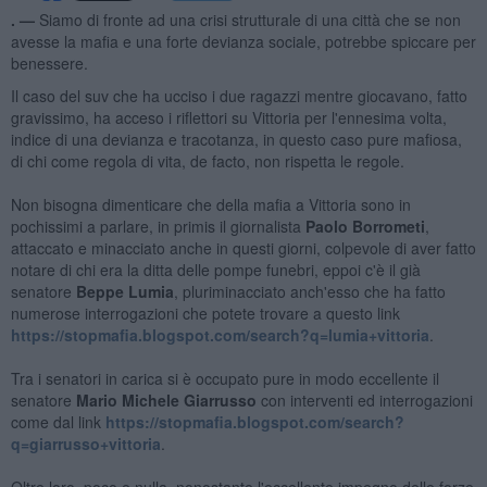
. —
Siamo di fronte ad una crisi strutturale di una città che se non
avesse la mafia e una forte devianza sociale, potrebbe spiccare per
benessere.
Il caso del suv che ha ucciso i due ragazzi mentre giocavano, fatto
gravissimo, ha acceso i riflettori su Vittoria per l'ennesima volta,
indice di una devianza e tracotanza, in questo caso pure mafiosa,
di chi come regola di vita, de facto, non rispetta le regole.
Non bisogna dimenticare che della mafia a Vittoria sono in
pochissimi a parlare, in primis il giornalista
Paolo Borrometi
,
attaccato e minacciato anche in questi giorni, colpevole di aver fatto
notare di chi era la ditta delle pompe funebri, eppoi c'è il già
senatore
Beppe Lumia
, pluriminacciato anch'esso che ha fatto
numerose interrogazioni che potete trovare a questo link
https://stopmafia.blogspot.com/search?q=lumia+vittoria
.
Tra i senatori in carica si è occupato pure in modo eccellente il
senatore
Mario Michele Giarrusso
con interventi ed interrogazioni
come dal link
https://stopmafia.blogspot.com/search?
q=giarrusso+vittoria
.
Oltre loro, poco e nulla, nonostante l'eccellente impegno delle forze