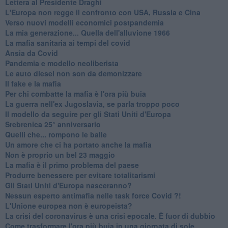
Lettera al Presidente Draghi
L'Europa non regge il confronto con USA, Russia e Cina
Verso nuovi modelli economici postpandemia
​La mia generazione... Quella dell'alluvione 1966
​La mafia sanitaria ai tempi del covid
Ansia da Covid
Pandemia e modello neoliberista
Le auto diesel non son da demonizzare
​Il fake e la mafia
Per chi combatte la mafia è l'ora più buia
La guerra nell'ex Jugoslavia, se parla troppo poco
Il modello da seguire per gli Stati Uniti d'Europa
Srebrenica 25° anniversario
Quelli che... rompono le balle
Un amore che ci ha portato anche la mafia
Non è proprio un bel 23 maggio
La mafia è il primo problema del paese
Produrre benessere per evitare totalitarismi
Gli Stati Uniti d'Europa nasceranno?
Nessun esperto antimafia nelle task force Covid ?!
L'Unione europea non è europeista?
La crisi del coronavirus è una crisi epocale. È fuor di dubbio
Come trasformare l'ora più buia in una giornata di sole