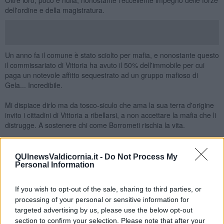
dell'ordine e della magistratura.
Un anno fa il comune è stato sciolto per mafia, e nonostante questo
il commissariato di Vittoria ha avuto il 50% dell'immobile per cui
paga un notevole affitto sequestrato ad un gruppo mafioso di
Gela... Incredibile.
Mi dispiace dirlo ma da tosco-siculo che ama la sua terra d'origine
invito i cittadini di Vittoria a ribellarsi, a non accettare la mafia che li
distrugge. A sostenere chi come Borrometi rischia la vita.
Personalmente lo farò come l'ho sempre fatto sinora a prescindere.
QUInewsValdicornia.it -
Do Not Process My
Salvatore Calleri
Personal Information
If you wish to opt-out of the sale, sharing to third parties, or
processing of your personal or sensitive information for
targeted advertising by us, please use the below opt-out
section to confirm your selection. Please note that after your