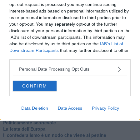
Se vuoi leggere le notizie principali della Toscana iscriviti alla
opt-out request is processed you may continue seeing
Newsletter QUInews - ToscanaMedia.
Arriva gratis tutti i giorni
interest-based ads based on personal information utilized by
alle 20:00 direttamente nella tua casella di posta.
us or personal information disclosed to third parties prior to
Basta cliccare
QUI
your opt-out. You may separately opt-out of the further
Ti potrebbe interessare anche:
disclosure of your personal information by third parties on the
IAB’s list of downstream participants. This information may
also be disclosed by us to third parties on the
IAB’s List of
Articoli dal Blog “Legalità e non solo” di Salvatore Calleri
Downstream Participants
that may further disclose it to other
Il “dopo” Matteo Messina Denaro
third parties.
Vademecum antimafia per gli elettori
Toscana chiama Palermo
Personal Data Processing Opt Outs
Serve un esercito europeo
I superbonus rischiano di favorire la mafia
Occorre potenziare il controllo del territorio
CONFIRM
​Nuovi scenari narcos a Firenze?
Alla 'ndrangheta piace la Toscana
Siamo in una situazione di Red Alert
Data Deletion
Data Access
Privacy Policy
La "Dichiarazione di Vallombrosa"
La chimera dell'esercito europeo
Politicamente scorrevole
La festa dell'Europa
Il confederalismo è un nodo che viene al pettine