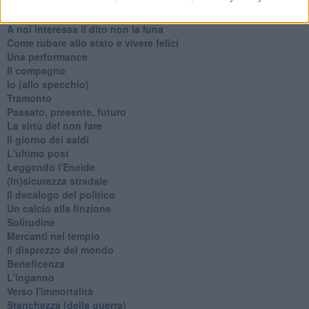
Natale 2024
Re e regnanti
A noi interessa il dito non la luna
Come rubare allo stato e vivere felici
Una performance
Il compagno
​Io (allo specchio)
Tramonto
Passato, presente, futuro
La virtù del non fare
Il giorno dei saldi
L'ultimo post
Leggendo l'Eneide
​(In)sicurezza stradale
Il decalogo del politico
Un calcio alla finzione
Solitudine
Mercanti nel tempio
Il disprezzo del mondo
Beneficenza
L'inganno
Verso l'immortalità
Stanchezza (della guerra)