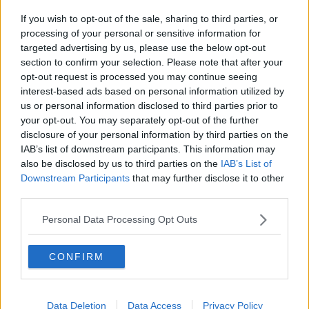
Halloween
If you wish to opt-out of the sale, sharing to third parties, or
​Lucrezia Borgia, una storia di potere
processing of your personal or sensitive information for
Facile profezia
Il terzo compito
targeted advertising by us, please use the below opt-out
L'abiura di Galileo
section to confirm your selection. Please note that after your
Fu vera gloria?
opt-out request is processed you may continue seeing
La guerricciola delle due rose
interest-based ads based on personal information utilized by
La truffa all'anziano
us or personal information disclosed to third parties prior to
Alla fermata dell'autobus
your opt-out. You may separately opt-out of the further
La repressione sessuale per sentito dire
disclosure of your personal information by third parties on the
Diseducazione televisiva e inerzia della politica
IAB’s list of downstream participants. This information may
Foto storica
also be disclosed by us to third parties on the
IAB’s List of
Esequie solenni
Downstream Participants
that may further disclose it to other
Nostalgia del sangue blu
third parties.
Teste calde
Non avere e non essere
Personal Data Processing Opt Outs
Armiamoci e... avviatevi
Da Capodanno a Carnevale
Schizzi di fango
CONFIRM
Sor-riso amaro
Fine anno al ristorante
La festa di Capodanno
Data Deletion
Data Access
Privacy Policy