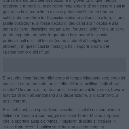
prezioso e irripetibile, si potrebbe rimpiangere di non essere stati in
galera se la carcerazione avesse potuto costituire un trauma
sufficiente a mettere in discussione alcune abitudini e allora, in una
simile costrizione, si fosse deciso di dedicarsi alla filosofia e alla
storia dell’arte, discipline negate a noi fortunati, solo fino a un certo
punto, appunto, ad aver frequentato le superiori in scuole
professionali o istituti tecnici (come studenti di famiglie non
abbienti). In questi casi la nostalgia ha il sapore amaro del
ripensamento e del rifiuto.
E ora, che cosa faremo riflettendo al tempo dilapidato seguendo gli
special, le maratone elettorali, i dibattiti della politica, i talk show
relativi? Dovremo, di fronte a un simile deprecabile spreco, trovare
la forza di non abbandonarci alla disperazione, allo sconforto, a
gesti estremi.
Per tanti anni, con sporadiche eccezioni, il calcio del campionato
italiano è rimasto appannaggio dell’asse Torino-Milano a riprova
che lo sportivo auspicio “vinca il migliore” di solito si traduce in
“vince il più ricco”. L’unificazione italiana avvenne con la