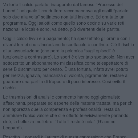
Va forte il calcio parlato, inaugurato dal famoso “Processo del
Lunedì” nel quale il conduttore raccomandava agli ospiti “parlate
solo due alla volta” sottinteso non tutti insieme. Ed era tutto un
programma. Oggi salotti come quello sono decine su varie reti
nazionali e locali e sono, va detto, più divertenti delle partite.
Oggi il calcio tivvù è a pagamento; ha spezzettato gli orari e con i
diversi tornei che s’incrociano lo spettacolo è continuo. C’è il rischio
di un’assuefazione (che però la polemica “sugli episodi” è
funzionale a contrastare). Lo sport è diventato spettacolo. Non aver
sottoscritto un abbonamento mi classifica come telespettatore di
serie B discriminato per censo. È una fortuna, infatti avrei potuto
per inerzia, ignavia, mancanza di volontà, pigramente, restare a
guardare una partita di troppo e di poco interesse. Così evito il
rischio.
Le trasmissioni di analisi e commento hanno oggi giornaliste
affascinanti, preparate ed esperte della materia trattata, ma per chi
non apprezza quella competenza e professionalità, resta da
ammirare l’unico valore che ci è offerto televisivamente parlando,
cioè, la bellezza muliebre. “Tutto il resto è noia” (Giacomo
Leopardi).
Poscritto. Leopardi è l’autore di questa espressione che Franco