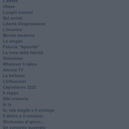
L'errore
Ulisse
Luoghi comuni
Sui social
Libertà d'espressione
L'incarico
Morale moderna
Lo slogan
Fiducia "Apocrifa"
La torta della felicità
Ottimismo
Whatever it takes
Ancora TV
La bellezza
L’Influencer
​Capodanno 2222
Il ceppo
Alla rotatoria
In tv
Io, mia moglie e il virologo
Il diritto e il rovescio
Sfortunato al gioco...
Un concetto superato