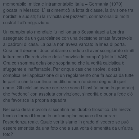
memorabile, mitica e intramontabile Italia – Germania (1970)
giocata in Messico. Lì si dimenticò la lotta di classe, la divisione tra
nordisti e sudisti; fu la rivincita dei pezzenti, connazionali di molti
costretti all’emigrazione.
Un campionato mondiale fu nel lontano Sessantasei a Londra
assegnato da un guardalinee con una decisione errata favorevole
ai padroni di casa. La palla non aveva varcato la linea di porta.
Così tanti decenni dopo abbiamo creduto di aver scongiurato simili
iatture con l’introduzione della “moviola in campo” (detta il VAR).
Ora con somma delusione scopriamo che la verità calcistica è
sfuggente e inafferrabile. Per cinque casi che risolve, dieci li
complica nell’applicazione di un regolamento che fa acqua da tutte
le parti e che le continue modifiche non rendono degno di quel
nome. Gli unici ad avere certezze sono i tifosi (almeno in generale)
che “vedono” con assoluta convinzione, sincerità e buona fede ciò
che favorisce la propria squadra.
Nel caso della moviola si sconfina nel dubbio filosofico. Un mezzo
tecnico ferma il tempo in un’immagine capace di superare
l’esperienza reale. Quale verità siamo in grado di vedere se può
essere smentita da una foto che a sua volta è smentita da un’altra
foto?