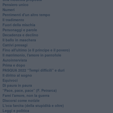
Pensiero unico
Numeri
Pentimenti d'un altro tempo
Il tradimento
Fuori della mischia
Personaggi e parole
Decadenza e declino
Il ballo in maschera
Cattivi presagi
Fino all'ultimo (e Il principe e il povero)
Il matrimonio, l'amore in pantofole
Autointervista
Prima e dopo
​PASQUA 2022 “Tempi difficili” e duri
Il diritto al sogno
Equivoci
Di paura in paura
​“Pace, pace, pace” (F. Petrarca)
Farei l'amore, non la guerra
Discorsi come notizie
L'oca farcita (della stupidità e oltre)
Leggi e politica