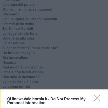
La droga del potere
Momenti (e immedesimazione)
Chi sono?
Il più stupido dei mondi possibili
I nemici della verità
Tra Scilla e Cariddi
La legge del più forte
Dalla terra alla luna
La tentazione
​Sì per sempre? O no al momento?
Un brusco risveglio
Ora come allora
Nequizia
Andare oltre lo specchio
Parlare con la televisione
Uno solo al comando?
La ricreazione è finita
La buona notizia
Natale con l'elmetto
Valori dubbi miti fasulli
QUInewsValdicornia.it -
Do Not Process My
Demeritocrazia
Personal Information
La tivvù pallonara