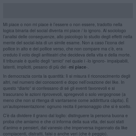
Mi piace o non mi piace è l’essere o non essere, tradotto nella
logica binaria del social diventa mi piace / lo ignoro. Al sociologo
l’analisi delle conseguenze, allo psicologo lo studio degli effetti nella
mente del social-ista di un simile esame. Non a caso l’icona del
pollice in alto e del pollice verso, che non compare ma c’è, era
creduto il voto degli anfiteatri che decideva della vita e della morte.
Il tribunale è quello degli “amici” nel quale i -lo ignoro- impalpabili,
latenti, impliciti, pesano di più dei -
mi piace
-.
In democrazia conta la quantità: lì si misura il riconoscimento degli
altri, nel numero dei conoscenti e dopo nell’ovazione dei like. In
questo “diario” si confessano di sé gli eventi favorevoli e si
trascurano le azioni riprovevoli, spregevoli o solo vergognose (a
meno che non si ritenga di vantarsene come addirittura càpita). È
un’autopresentazione: ognuno recita il personaggio che si è scelto.
C’è da dividere il grano dal loglio: distinguere la persona buona e
proba che amiamo e che ci informa della sua vita, dei suoi stati
d’animo e pensieri, dal vanesio che imperversa ingannato da like
compiacenti, distratti, falsi o anche veri (che è peggio).