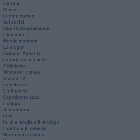
L'errore
Ulisse
Luoghi comuni
Sui social
Libertà d'espressione
L'incarico
Morale moderna
Lo slogan
Fiducia "Apocrifa"
La torta della felicità
Ottimismo
Whatever it takes
Ancora TV
La bellezza
L’Influencer
​Capodanno 2222
Il ceppo
Alla rotatoria
In tv
Io, mia moglie e il virologo
Il diritto e il rovescio
Sfortunato al gioco...