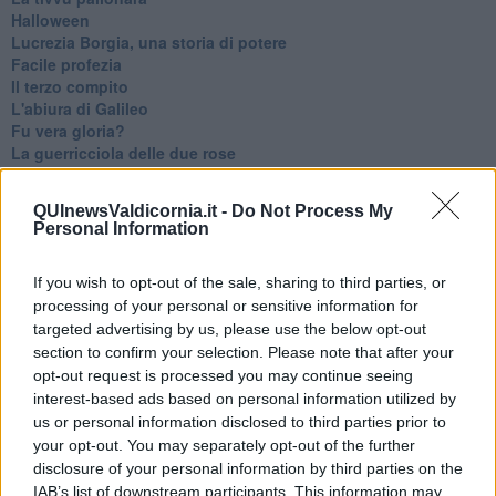
Halloween
​Lucrezia Borgia, una storia di potere
Facile profezia
Il terzo compito
L'abiura di Galileo
Fu vera gloria?
La guerricciola delle due rose
La truffa all'anziano
Alla fermata dell'autobus
QUInewsValdicornia.it -
Do Not Process My
La repressione sessuale per sentito dire
Personal Information
Diseducazione televisiva e inerzia della politica
Foto storica
If you wish to opt-out of the sale, sharing to third parties, or
Esequie solenni
processing of your personal or sensitive information for
Nostalgia del sangue blu
Teste calde
targeted advertising by us, please use the below opt-out
Non avere e non essere
section to confirm your selection. Please note that after your
Armiamoci e... avviatevi
opt-out request is processed you may continue seeing
Da Capodanno a Carnevale
interest-based ads based on personal information utilized by
Schizzi di fango
us or personal information disclosed to third parties prior to
Sor-riso amaro
your opt-out. You may separately opt-out of the further
Fine anno al ristorante
disclosure of your personal information by third parties on the
La festa di Capodanno
IAB’s list of downstream participants. This information may