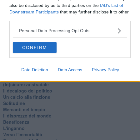
Natale 2024
also be disclosed by us to third parties on the
IAB’s List of
Re e regnanti
Downstream Participants
that may further disclose it to other
A noi interessa il dito non la luna
third parties.
Come rubare allo stato e vivere felici
Una performance
Personal Data Processing Opt Outs
Il compagno
​Io (allo specchio)
Tramonto
CONFIRM
Passato, presente, futuro
La virtù del non fare
Il giorno dei saldi
Data Deletion
Data Access
Privacy Policy
L'ultimo post
Leggendo l'Eneide
​(In)sicurezza stradale
Il decalogo del politico
Un calcio alla finzione
Solitudine
Mercanti nel tempio
Il disprezzo del mondo
Beneficenza
L'inganno
Verso l'immortalità