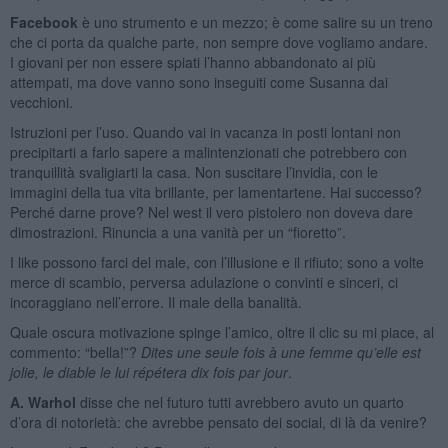
Facebook
è uno strumento e un mezzo; è come salire su un treno
che ci porta da qualche parte, non sempre dove vogliamo andare.
I giovani per non essere spiati l’hanno abbandonato ai più
attempati, ma dove vanno sono inseguiti come Susanna dai
vecchioni.
Istruzioni per l’uso. Quando vai in vacanza in posti lontani non
precipitarti a farlo sapere a malintenzionati che potrebbero con
tranquillità svaligiarti la casa. Non suscitare l’invidia, con le
immagini della tua vita brillante, per lamentartene. Hai successo?
Perché darne prove? Nel west il vero pistolero non doveva dare
dimostrazioni. Rinuncia a una vanità per un “fioretto”.
I like possono farci del male, con l’illusione e il rifiuto; sono a volte
merce di scambio, perversa adulazione o convinti e sinceri, ci
incoraggiano nell’errore. Il male della banalità.
Quale oscura motivazione spinge l’amico, oltre il clic su mi piace, al
commento: “bella!”?
Dites une seule fois à une femme qu’elle est
jolie, le diable le lui répétera dix fois par jour
.
A. Warhol
disse che nel futuro tutti avrebbero avuto un quarto
d’ora di notorietà: che avrebbe pensato dei social, di là da venire?