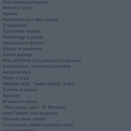
Una modesta proposta
Pensiero unico
Numeri
Pentimenti d'un altro tempo
Il tradimento
Fuori della mischia
Personaggi e parole
Decadenza e declino
Il ballo in maschera
Cattivi presagi
Fino all'ultimo (e Il principe e il povero)
Il matrimonio, l'amore in pantofole
Autointervista
Prima e dopo
​PASQUA 2022 “Tempi difficili” e duri
Il diritto al sogno
Equivoci
Di paura in paura
​“Pace, pace, pace” (F. Petrarca)
Farei l'amore, non la guerra
Discorsi come notizie
L'oca farcita (della stupidità e oltre)
Leggi e politica