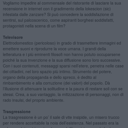
Vogliamo impedire al commensale del ristorante di lasciare la sua
recensione in internet con il gradimento della lokescion (sic)
infestata dalle zanzare? Si può concedere la soddisfazione di
sentirsi, sul palcoscenico, come aspiranti borghesi soddisfatti,
protagonisti nella scena di un film?
Televisore
Elettrodomestico (pericoloso) in grado di trasmettere immagini ed
emettere suoni e riprodurre la voce umana. I grandi della
letteratura e i più eminenti filosofi non hanno potuto occuparsene
poiché la sua invenzione e la sua diffusione sono loro successive.
Con i suoi contenuti, messaggi sparsi nell’etere, penetra nelle case
dei cittadini, nel loro spazio più intimo. Strumento del potere,
organo della propaganda e dello spreco, è dedito al
rimbambimento e alla corruzione (dei valori) del popolo. Dà
l’illusione di attenuare la solitudine e la paura di restare soli con se
stessi. Crea, a suo vantaggio, la mitizzazione di personaggi, non di
rado insulsi, del proprio ambiente.
Trasgressione
La trasgressione è un po’ il sale di vite insipide, un misero trucco
per rendere accettabile la noia dell’esistenza. Nel passato era la