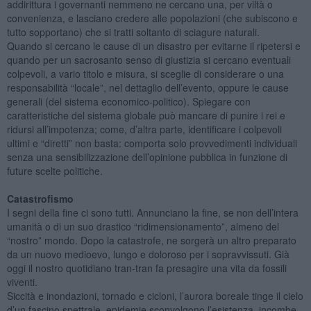
addirittura i governanti nemmeno ne cercano una, per viltà o
convenienza, e lasciano credere alle popolazioni (che subiscono e
tutto sopportano) che si tratti soltanto di sciagure naturali.
Quando si cercano le cause di un disastro per evitarne il ripetersi e
quando per un sacrosanto senso di giustizia si cercano eventuali
colpevoli, a vario titolo e misura, si sceglie di considerare o una
responsabilità “locale”, nel dettaglio dell’evento, oppure le cause
generali (del sistema economico-politico). Spiegare con
caratteristiche del sistema globale può mancare di punire i rei e
ridursi all’impotenza; come, d’altra parte, identificare i colpevoli
ultimi e “diretti” non basta: comporta solo provvedimenti individuali
senza una sensibilizzazione dell’opinione pubblica in funzione di
future scelte politiche.
Catastrofismo
I segni della fine ci sono tutti. Annunciano la fine, se non dell’intera
umanità o di un suo drastico “ridimensionamento”, almeno del
“nostro” mondo. Dopo la catastrofe, ne sorgerà un altro preparato
da un nuovo medioevo, lungo e doloroso per i sopravvissuti. Già
oggi il nostro quotidiano tran-tran fa presagire una vita da fossili
viventi.
Siccità e inondazioni, tornado e cicloni, l’aurora boreale tinge il cielo
d’un fascino spettrale, epidemie sconvolgono l’esistenza, incombe