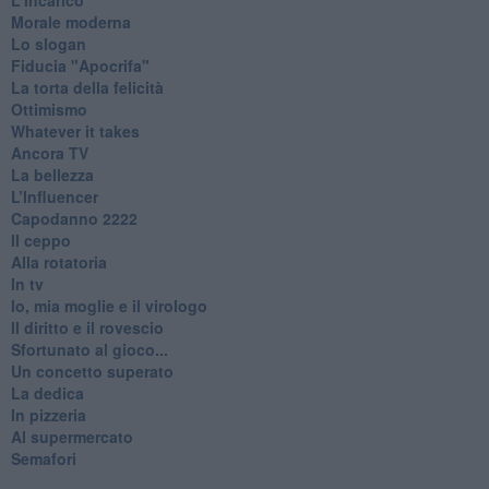
Morale moderna
Lo slogan
Fiducia "Apocrifa"
La torta della felicità
Ottimismo
Whatever it takes
Ancora TV
La bellezza
L’Influencer
​Capodanno 2222
Il ceppo
Alla rotatoria
In tv
Io, mia moglie e il virologo
Il diritto e il rovescio
Sfortunato al gioco...
Un concetto superato
La dedica
In pizzeria
Al supermercato
Semafori