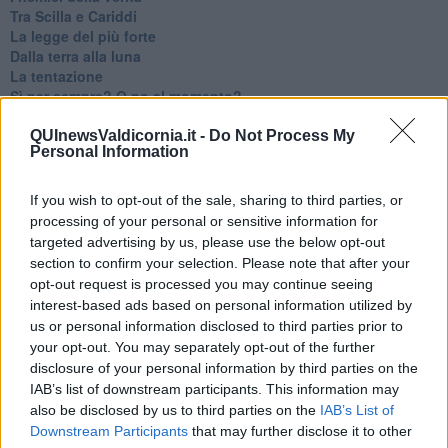
Tra Scilla e Cariddi
La legge del più forte
Dalla terra alla luna
La tentazione
​Sì per sempre? O no al momento?
Un brusco risveglio
Ora come allora
QUInewsValdicornia.it -
Do Not Process My
Personal Information
Nequizia
Andare oltre lo specchio
Parlare con la televisione
If you wish to opt-out of the sale, sharing to third parties, or
Uno solo al comando?
processing of your personal or sensitive information for
La ricreazione è finita
targeted advertising by us, please use the below opt-out
La buona notizia
section to confirm your selection. Please note that after your
Natale con l'elmetto
opt-out request is processed you may continue seeing
Valori dubbi miti fasulli
interest-based ads based on personal information utilized by
Demeritocrazia
us or personal information disclosed to third parties prior to
La tivvù pallonara
your opt-out. You may separately opt-out of the further
Halloween
disclosure of your personal information by third parties on the
​Lucrezia Borgia, una storia di potere
IAB’s list of downstream participants. This information may
Facile profezia
also be disclosed by us to third parties on the
IAB’s List of
Il terzo compito
Downstream Participants
that may further disclose it to other
L'abiura di Galileo