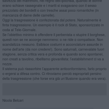
salvezza dei matrimoni, nel regno dell’ipocrisia, quando le donne
erano schiave rassegnate e i mariti si svagavano con il sesso
prezzolato dei bordelli o con tresche assai poco romantiche (in
mancanza di dame delle camelie).
Oggi la trasgressione è confezionata dal potere. Naturalmente è
finta trasgressione. Un esempio è il rock di Stato, sponsorizzato in
coda al Tele-Giornale.
Se l’obiettivo minimo è offendere il perbenista o stupire il borghese,
questi non se ne accorge nemmeno: o ne ride o compatisce. Non
scandalizza nessuno. Esibisce costumi e acconciature assurde in
nome dell’arte (da non credere!). Sono saturnali, carnevalate fuori
stagione, senza critica vera e profonda e quando sono spontanei,
non creati a tavolino, ribellismo giovanilista: l’
establishment
ci va a
nozze.
Il sistema può riassorbire l’apparente anticonformismo, farlo proprio
o ergersi a difesa contro. Ci ritroviamo perciò espropriati persino
della trasgressione (che forse era già un’illusione quando era vera).
Nicola Belcari