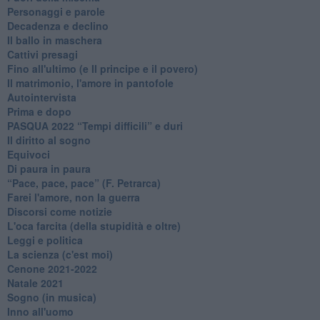
Personaggi e parole
Decadenza e declino
Il ballo in maschera
Cattivi presagi
Fino all'ultimo (e Il principe e il povero)
Il matrimonio, l'amore in pantofole
Autointervista
Prima e dopo
​PASQUA 2022 “Tempi difficili” e duri
Il diritto al sogno
Equivoci
Di paura in paura
​“Pace, pace, pace” (F. Petrarca)
Farei l'amore, non la guerra
Discorsi come notizie
L'oca farcita (della stupidità e oltre)
Leggi e politica
La scienza (c'est moi)
Cenone 2021-2022
Natale 2021
Sogno (in musica)
Inno all'uomo