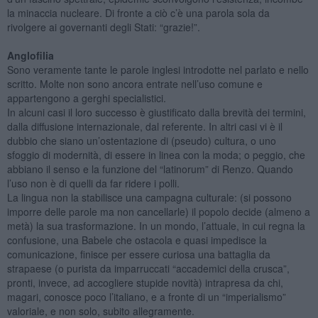
la minaccia nucleare. Di fronte a ciò c’è una parola sola da
rivolgere ai governanti degli Stati: “grazie!”.
Anglofilia
Sono veramente tante le parole inglesi introdotte nel parlato e nello
scritto. Molte non sono ancora entrate nell’uso comune e
appartengono a gerghi specialistici.
In alcuni casi il loro successo è giustificato dalla brevità dei termini,
dalla diffusione internazionale, dal referente. In altri casi vi è il
dubbio che siano un’ostentazione di (pseudo) cultura, o uno
sfoggio di modernità, di essere in linea con la moda; o peggio, che
abbiano il senso e la funzione del “latinorum” di Renzo. Quando
l’uso non è di quelli da far ridere i polli.
La lingua non la stabilisce una campagna culturale: (si possono
imporre delle parole ma non cancellarle) il popolo decide (almeno a
metà) la sua trasformazione. In un mondo, l’attuale, in cui regna la
confusione, una Babele che ostacola e quasi impedisce la
comunicazione, finisce per essere curiosa una battaglia da
strapaese (o purista da imparruccati “accademici della crusca”,
pronti, invece, ad accogliere stupide novità) intrapresa da chi,
magari, conosce poco l’italiano, e a fronte di un “imperialismo”
valoriale, e non solo, subito allegramente.