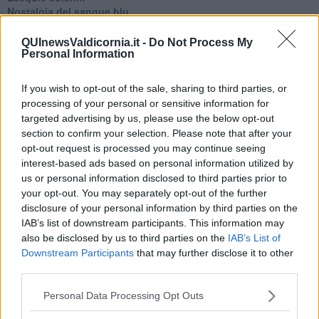
Nostalgia del sangue blu
Teste calde
Non avere e non essere
QUInewsValdicornia.it -
Do Not Process My
Armiamoci e... avviatevi
Personal Information
Da Capodanno a Carnevale
Schizzi di fango
If you wish to opt-out of the sale, sharing to third parties, or
Sor-riso amaro
processing of your personal or sensitive information for
Fine anno al ristorante
targeted advertising by us, please use the below opt-out
La festa di Capodanno
section to confirm your selection. Please note that after your
Natale 2024
opt-out request is processed you may continue seeing
Re e regnanti
interest-based ads based on personal information utilized by
A noi interessa il dito non la luna
us or personal information disclosed to third parties prior to
Come rubare allo stato e vivere felici
your opt-out. You may separately opt-out of the further
Una performance
disclosure of your personal information by third parties on the
Il compagno
IAB’s list of downstream participants. This information may
​Io (allo specchio)
also be disclosed by us to third parties on the
IAB’s List of
Tramonto
Passato, presente, futuro
Downstream Participants
that may further disclose it to other
La virtù del non fare
third parties.
Il giorno dei saldi
L'ultimo post
Personal Data Processing Opt Outs
Leggendo l'Eneide