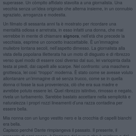
superasse. Un còmpito affidato stavolta a una giornalista. Una
vecchia senza un’idea originale che alterna insieme, in un connubio
sgraziato, arroganza e modestia.
Un filmato di sessanta anni fa è mostrato per ricordare una
mentalità odiosa e arretrata, in esso infatti una donna, che mai
verrebbe in mente di chiamare
signora
, nell’età che precede la
vecchiaia, esprime un concetto inaccettabile. È un’immagine
muliebre lontana secoli, nell’aspetto dimesso. La giornalista alla
vista della popolana illetterata ha un moto di disgusto e di ribrezzo
verso quel modo di essere così diverso dal suo, lei variopinta dalla
testa ai piedi, dai capelli alle scarpe. Nel confronto: una maschera
grottesca, lei così “troppo” moderna. È stato come se avesse voluto
allontanare un’immagine di sé senza trucco, come se in quella
donna ci fosse la sua provenienza, ciò che era sua madre e
avrebbe potuto essere lei. Quel ribrezzo istintivo, rimosso e negato,
rivela un turbamento. Sarebbe bastato accettare nella semplicità e
naturalezza i propri rozzi lineamenti d’una razza contadina per
essere bella.
Mia nonna con un lungo vestito nero e la crocchia di capelli bianchi
era bella.
Capisco perché Dante rimpiangeva il passato. Il presente, il
presente di ogni epoca, è l’insieme del nuovo che è migliore e del