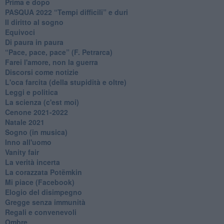
Prima e dopo
​PASQUA 2022 “Tempi difficili” e duri
Il diritto al sogno
Equivoci
Di paura in paura
​“Pace, pace, pace” (F. Petrarca)
Farei l'amore, non la guerra
Discorsi come notizie
L'oca farcita (della stupidità e oltre)
Leggi e politica
La scienza (c'est moi)
Cenone 2021-2022
Natale 2021
Sogno (in musica)
Inno all'uomo
Vanity fair
La verità incerta
La corazzata Potëmkin
Mi piace (Facebook)
Elogio del disimpegno
Gregge senza immunità
Regali e convenevoli
Ombre