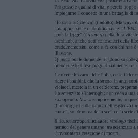
La Scienza è l’attività che (insieme ad altr
Progresso e qualità di vita, è perciò troppo 
impiegarne il concetto in una battaglia di r
“Io sono la Scienza” (tradotto). Mancava d
sovrapposizione e identificazione: “
L’État,
sono la legge” (
Lawman
) nella dura vita d
ascoltano, anche dotti conoscitori della filos
crudelmente zitti, come si fa con chi non è 
illusione.
Quando poi le domande ricadono su colleghi 
prenderne le difese pregiudizialmente: non 
Le ricette bizzarre delle fiabe, ossia l’elenco
ridere i bambini, che la strega, in antri cupi
violacei, mestola in un calderone, preparand
Lo scienziato s’interroghi; non ceda a una 
suo operato. Molto semplicemente, in questo
d’interrogarsi sulla natura dell’esistenza u
cause”, sul dramma della scelta e la serie d
Il ricercatore/sperimentatore virologo rischi
nemico del genere umano, tra scienziato e ap
l’involontaria creazione di mostri.