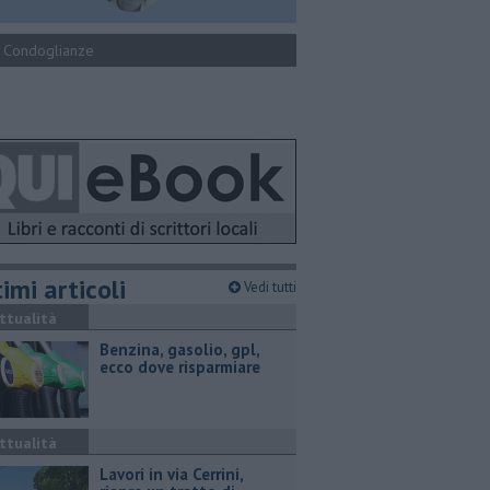
Condoglianze
imi articoli
Vedi tutti
ttualità
​Benzina, gasolio, gpl,
ecco dove risparmiare
ttualità
Lavori in via Cerrini,