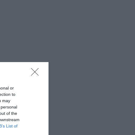
sonal or
ection to
ou may
 personal
out of the
 downstream
B’s List of