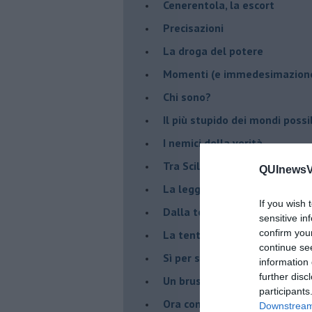
Cenerentola, la escort
Precisazioni
La droga del potere
Momenti (e immedesimazion
Chi sono?
Il più stupido dei mondi possib
I nemici della verità
Tra Scilla e Cariddi
QUInewsVa
La legge del più forte
If you wish 
Dalla terra alla luna
sensitive in
confirm you
La tentazione
continue se
​Sì per sempre? O no al mom
information 
further disc
Un brusco risveglio
participants
Ora come allora
Downstream 