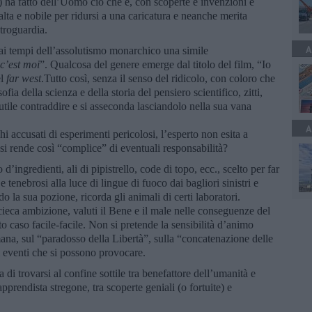
e) ha fatto dell’Uomo ciò che è, con scoperte e invenzioni è
alta e nobile per ridursi a una caricatura e neanche merita
etroguardia.
A
ai tempi dell’assolutismo monarchico una simile
 c’est moi
”. Qualcosa del genere emerge dal titolo del film, “Io
el
far west
.Tutto così, senza il senso del ridicolo, con coloro che
ofia della scienza e della storia del pensiero scientifico, zitti,
utile contraddire e si asseconda lasciandolo nella sua vana
A
accusati di esperimenti pericolosi, l’esperto non esita a
si rende così “complice” di eventuali responsabilità?
 d’ingredienti, ali di pipistrello, code di topo, ecc., scelto per far
 e tenebrosi alla luce di lingue di fuoco dai bagliori sinistri e
o la sua pozione, ricorda gli animali di certi laboratori.
cieca ambizione, valuti il Bene e il male nelle conseguenze del
 caso facile-facile. Non si pretende la sensibilità d’animo
mana, sul “paradosso della Libertà”, sulla “concatenazione delle
i eventi che si possono provocare.
a di trovarsi al confine sottile tra benefattore dell’umanità e
prendista stregone, tra scoperte geniali (o fortuite) e