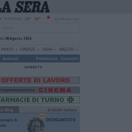
26°
31°
:
PIOMBINO
QuiNews.net
ato
08 Agosto 2026
PRATO
FIRENZE
SIENA
AREZZO
Animali
Pubblicità
Contatti
SUVERETO
ui Blog
di Adolfo Santoro
DISINCANTATO
esempio di
ismo