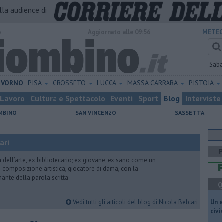
alla audience di
o
Aggiornato alle 09:56
METEO
Sab
IVORNO
PISA
GROSSETO
LUCCA
MASSA CARRARA
PISTOIA
Lavoro
Cultura e Spettacolo
Eventi
Sport
Blog
Interviste
MBINO
SAN VINCENZO
SASSETTA
ari
ria dell’arte, ex bibliotecario; ex giovane, ex sano come un
 e composizione artistica, giocatore di dama, con la
mante della parola scritta
Q
Vedi tutti gli articoli del blog di Nicola Belcari
​Un 
civ