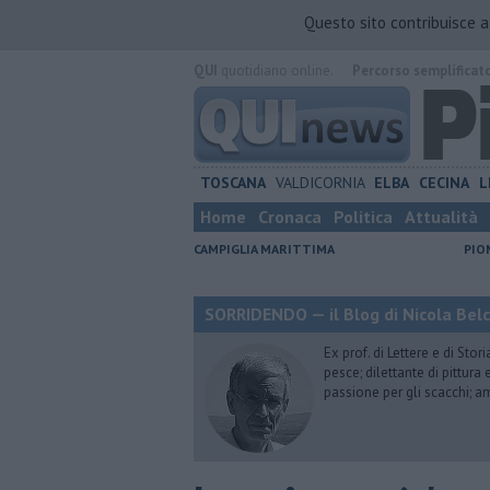
Questo sito contribuisce 
QUI
quotidiano online.
Percorso semplificat
TOSCANA
VALDICORNIA
ELBA
CECINA
L
Home
Cronaca
Politica
Attualità
CAMPIGLIA MARITTIMA
PIO
SORRIDENDO — il Blog di Nicola Belc
Ex prof. di Lettere e di Sto
pesce; dilettante di pittura
passione per gli scacchi; a