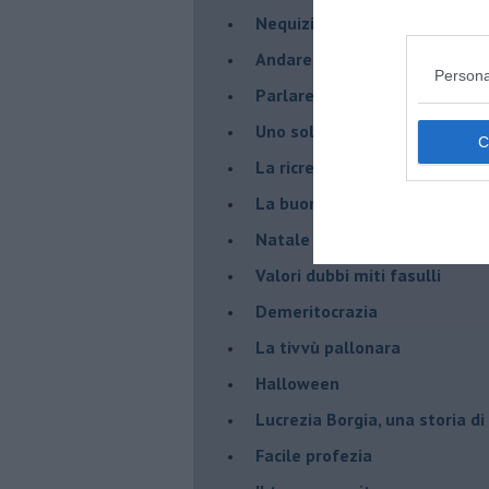
Nequizia
Andare oltre lo specchio
Persona
Parlare con la televisione
Uno solo al comando?
La ricreazione è finita
La buona notizia
Natale con l'elmetto
Valori dubbi miti fasulli
Demeritocrazia
La tivvù pallonara
Halloween
​Lucrezia Borgia, una storia d
Facile profezia