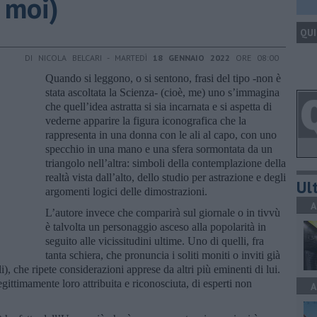
t moi)
QUI
DI NICOLA BELCARI - MARTEDÌ
18 GENNAIO 2022
ORE 08:00
Quando si leggono, o si sentono, frasi del tipo -non è
stata ascoltata la Scienza- (cioè, me) uno s’immagina
che quell’idea astratta si sia incarnata e si aspetta di
vederne apparire la figura iconografica che la
rappresenta in una donna con le ali al capo, con uno
specchio in una mano e una sfera sormontata da un
triangolo nell’altra: simboli della contemplazione della
realtà vista dall’alto, dello studio per astrazione e degli
Ult
argomenti logici delle dimostrazioni.
A
L’autore invece che comparirà sul giornale o in tivvù
è talvolta un personaggio asceso alla popolarità in
seguito alle vicissitudini ultime. Uno di quelli, fra
tanta schiera, che pronuncia i soliti moniti o inviti già
), che ripete considerazioni apprese da altri più eminenti di lui.
egittimamente loro attribuita e riconosciuta, di esperti non
A