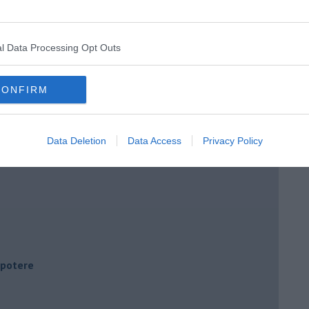
l Data Processing Opt Outs
CONFIRM
Data Deletion
Data Access
Privacy Policy
i potere