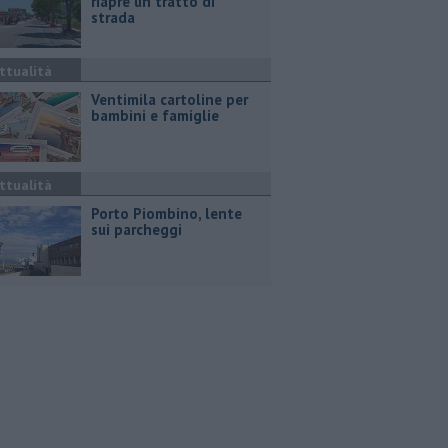
riapre un tratto di
strada
ttualità
Ventimila cartoline per
bambini e famiglie
ttualità
Porto Piombino, lente
sui parcheggi